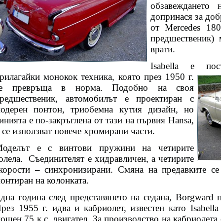
обзавеждането 
допринася за доб
от Mercedes 180
предшественик) 
врати.
Isabella е по
рилагайки монокок техника,
която през 1950 г.
се превръща в норма. Подобно на своя
редшественик, автомобилът е проектиран с
одерен понтон, триобемна кутия дизайн, но
инията е по-закръглена от тази на първия Hansa,
 се използват повече хромирани части.
оделът е с винтови пружини на четирите
олела.
Съединителят е хидравличен, а четирите
корости – синхронизирани. Смяна на предавките се
онтиран на колонката.
дна година след представянето на седана, Borgward п
рез 1955 г. идва и кабриолет, известен като Isabell
ощен 75 к.с. двигател. За производство на кабриолета