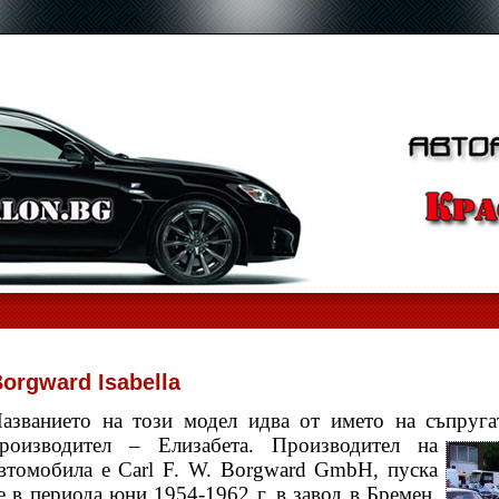
orgward Isabella
азванието на този модел идва от името на съпруга
роизводител – Елизабета.
Производител на
втомобила е Carl F. W. Borgward GmbH, пуска
е в периода юни 1954-1962 г. в завод в Бремен,