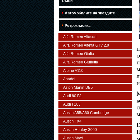
глави
Автомобилите на звездите
Ретрокласика
Alfa Romeo Alfasud
Alfa Romeo Alfetta GTV 2.0
п
Alfa Romeo Giulia
п
Alfa Romeo Giulietta
м
Alpine A110
л
Anadol
и
Aston Martin DB5
М
Audi 80 B1
к
Audi F103
с
Austin A55/A60 Cambridge
м
Austin FX4
Е
Austin Healey-3000
П
м
Austin Maxi