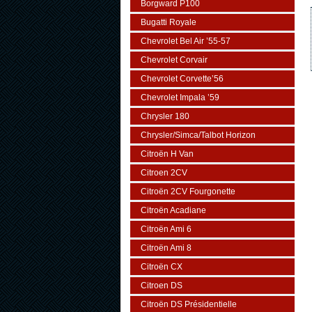
Borgward P100
Bugatti Royale
Chevrolet Bel Air ’55-57
Chevrolet Corvair
Chevrolet Corvette’56
Chevrolet Impala ’59
Chrysler 180
Chrysler/Simca/Talbot Horizon
Citroën H Van
Citroen 2CV
Citroën 2CV Fourgonette
Citroën Acadiane
Citroën Ami 6
Citroën Ami 8
Citroën CX
Citroen DS
Citroën DS Présidentielle