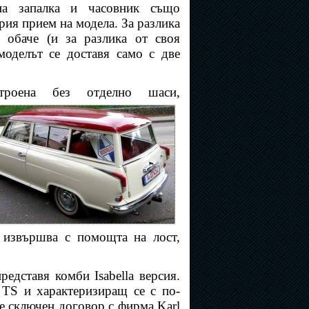
на запалка и часовник също
рия прием на модела. За разлика
 обаче (и за разлика от своя
моделът се доставя само с две
строена без отделно шаси,
 извършва с помощта на лост,
редставя комби Isabella версия.
a TS и характеризиращ се с по-
 е сключен договор с фирма Karl