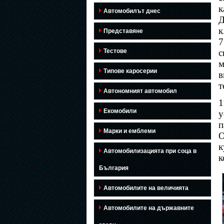
к
Автомобилът днес
Д
к
Представяне
7
Тестове
с
м
Типове каросерии
в
т
Автономният автомобил
1
Екомобили
у
п
Марки и емблеми
O
к
Автомобилизацията при соца в
к
България
Автомобилите на величията
Автомобилите на държавните