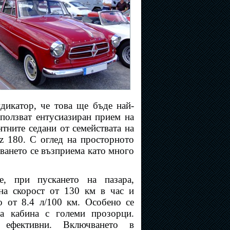
ндикатор, че това ще бъде най-
ползват ентусиазиран прием на
нтните седани от семействата на
z 180. С оглед на просторното
уването се възприема като много
е, при пускането на пазара,
на скорост от 130 км в час и
о от 8.4 л/100 км. Особено се
та кабина с големи прозорци.
 ефективни. Включването в