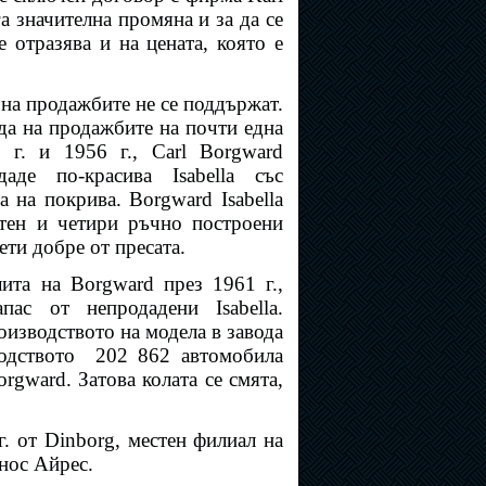
а значителна промяна и за да се
 отразява и на цената, която е
на продажбите не се поддържат.
да на продажбите на почти една
 г. и 1956 г., Carl Borgward
аде по-красива Isabella със
а на покрива. Borgward Isabella
тен и четири ръчно построени
ети добре от пресата.
ита на Borgward през 1961 г.,
пас от непродадени Isabella.
оизводството на модела в завода
водството
202 862 автомобила
orgward. Затова колата се смята,
г. от Dinborg, местен филиал на
нос Айрес.