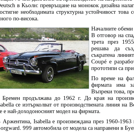
eutsch в Кьолн: превръщане на монокок дизайна налаг
остигне необходимата структурна устойчивост това се
ного по-висока.
Началните обеми 
В отговор на спа
трета през 1955
решава да създ
съкратена линият
Coupé е разрабо
прототипи са при
По време на фал
фирмата има за
Въпреки това, пр
 Бремен продължава до 1962 г. До края на произ
sabella се изтърколват от производствената линия на B
е е най-доходоносният модел на фирмата.
 Аржентина, Isabella е произвеждана през 1960-1963 
orgward. 999 автомобила от модела са направени в Буе