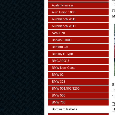
D
Austin Princess
п
Auto Union 1000
м
Autobianchi A111
Autobianchi A112
AWZ P70
Barkas B1000
Bedford CA
Bentley R Type
BMC ADO16
BMW New Class
BMW 02
BMW 328
в
BMW 501/502/3200
I
ч
BMW 505
BMW 700
В
B
Borgward Isabella