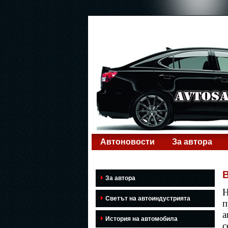
Автоновости
За автора
B
За автора
Н
Светът на автоиндустрията
п
а
История на автомобила
с