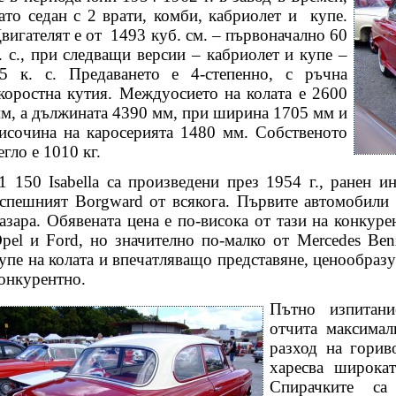
ато седан с 2 врати, комби, кабриолет и
купе.
вигателят е от
1493 куб. см. – първоначално 60
. с., при следващи версии – кабриолет и купе –
5 к. с. Предаването е 4-степенно, с ръчна
коростна кутия. Междуосието на колата е 2600
м, а дължината 4390 мм, при ширина 1705 мм и
исочина на каросерията 1480 мм. Собственото
егло е 1010 кг.
1 150 Isabella са произведени през 1954 г., ранен и
спешният Borgward от всякога. Първите автомобили 
азара. Обявената цена е по-висока от тази на конкуре
pel и Ford, но значително по-малко от Mercedes Ben
упе на колата и впечатляващо представяне, ценообраз
онкурентно.
Пътно изпитани
отчита максимал
разход на горив
харесва широка
Спирачките са