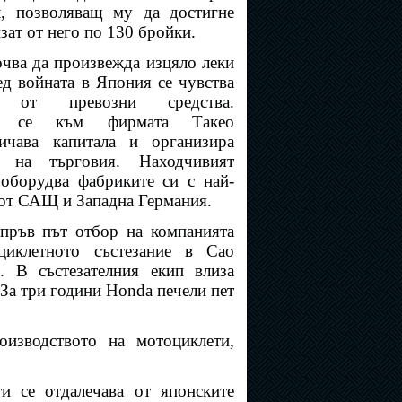
л, позволяващ му да достигне
изат от него по 130 бройки.
очва да произвежда изцяло леки
ед войната в Япония се чувства
 от превозни средства.
ят се към фирмата Такео
ичава капитала и организира
а на търговия. Находчивият
оборудва фабриките си с най-
 от САЩ и Западна Германия.
 пръв път отбор на компанията
циклетното състезание в Сао
. В състезателния екип влиза
За три години Honda печели пет
изводството на мотоциклети,
и се отдалечава от японските