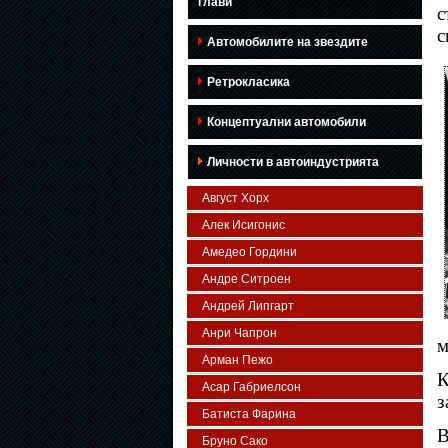
глави
с
с
Автомобилите на звездите
Ретрокласика
Концептуални автомобили
Личности в автоиндустрията
Август Хорх
Алек Исигонис
Амедео Гордини
Андре Ситроен
Андрей Липгарт
Анри Чапрон
м
Арман Пежо
К
Асар Габриелсон
з
Батиста Фарина
В
Бруно Сако