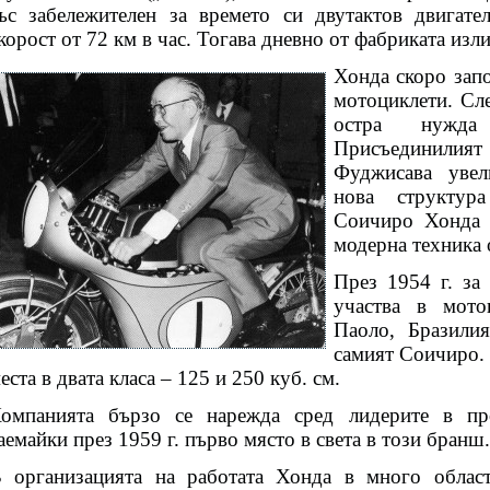
ъс забележителен за времето си двутактов двигате
корост от 72 км в час. Тогава дневно от фабриката изл
Хонда скоро зап
мотоциклети. Сл
остра нужда
Присъединили
Фуджисава увел
нова структур
Соичиро Хонда 
модерна техника
През 1954 г. за
участва в мото
Паоло, Бразилия
самият Соичиро. 
еста в двата класа – 125 и 250 куб. см.
омпанията бързо се нарежда сред лидерите в про
аемайки през 1959 г. първо място в света в този бранш.
 организацията на работата Хонда в много област