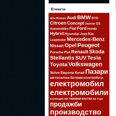
Етикети
BMW
Audi
BYD
Alfa Romeo
Citroen
Concept
DS
Daimler
Ford
Fiat
Automobiles
Honda
Hybrid
Hyundai
Kia
Jeep
Mercedes-Benz
Leapmotor
Opel
Peugeot
Nissan
Skoda
Renault
Porsche
PSA
Stellantis
SUV
Tesla
Volkswagen
Toyota
Пазари
Volvo
Европа
Китай
автосалон
батерии
електробуси
електромобил
електромобили
на горивни клетки
колекция
на търг
продажби
производство