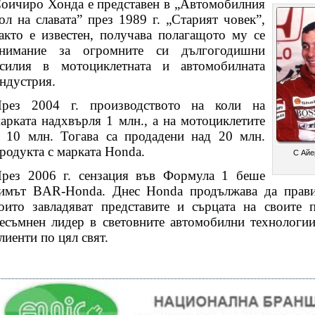
оичиро Хонда е представен в „Автомобилния
ол на славата” през 1989 г. „Старият човек”,
акто е известен, получава полагащото му се
нимание за огромните си дългогодишни
силия в мотоциклетната и автомобилната
ндустрия.
рез 2004 г. производството на коли на
арката надхвърля 1 млн., а на мотоциклетите
 10 млн. Тогава са продадени над 20 млн.
родукта с марката Honda.
С Айе
рез 2006 г. сензация във Формула 1 беше
имът BAR-Honda. Днес Honda продължава да прав
оито завладяват представите и сърцата на своите 
есъмнен лидер в световните автомобилни технологи
лиенти по цял свят.