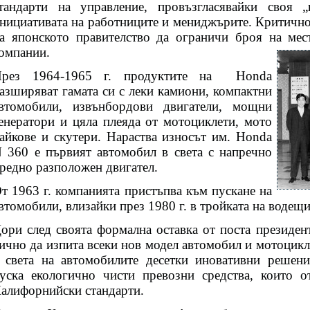
тандарти на управление, провъзгласявайки своя 
нициативата на работниците и мениджърите. Критично
а японското правителство да ограничи броя на мес
омпании.
рез 1964-1965 г. продуктите на
Honda
азширяват гамата си с леки камиони, компактни
втомобили, извънбордови двигатели, мощни
енератори и цяла плеяда от мотоциклети, мото
айкове и скутери. Нараства износът им. Honda
 360 е първият автомобил в света с напречно
редно разположен двигател.
т 1963 г. компанията пристъпва към пускане на
втомобили, влизайки през 1980 г. в тройката на водещ
ори след своята формална оставка от поста президент
ично да изпита всеки нов модел автомобил и мотоцикл
 света на автомобилите десетки иновативни решени
уска екологично чисти превозни средства, които о
алифорнийски стандарти.