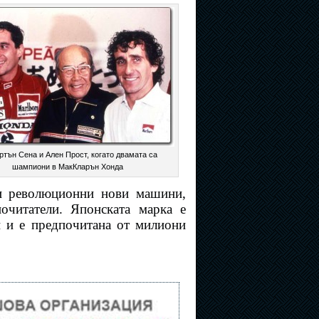
ртън Сена и Ален Прост, когато двамата са
шампиони в МакКларън Хонда
и революционни нови машини,
почитатели. Японската марка е
и и е предпочитана от милиони