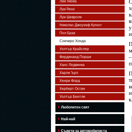
С
Лий Якока
х
Луи Рено
к
Луи Шевроле
в
Николас-Джоузеф Кугнот
у
Пол Брак
и
Соичиро Хонда
П
Уолтър Крайслер
м
–
Фердинанд Порше
п
Ханс Ледвинка
П
Харли Ърл
т
Хенри Форд
к
Херберт Остин
н
Уолтър Бентли
к
Любопитен свят
Най-най
Съвети за автомобилиста