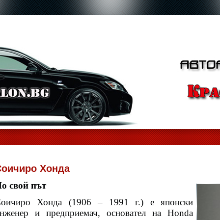
Соичиро Хонда
о свой път
оичиро Хонда (1906 – 1991 г.) е японски
нженер и предприемач, основател на Honda