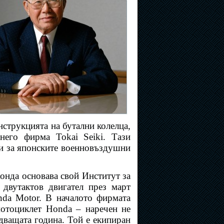
нструкцията на бутални колелца,
него фирма Tokai Seiki. Тази
ли за японските военновъздушни
Хонда основава свой Институт за
 двутактов двигател през март
da Motor. В началото фирмата
мотоциклет Honda – наречен не
едващата година. Той е екипиран