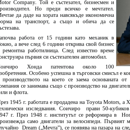
otor Company. Той е състезател, бизнесмен и
роизводител. Но преди всичко е мечтател.
ечтае да даде на хората навсякъде икономична
орма на транспорт, а също и обича да се
ъстезава.
апочва работа от 15 години като механик в
окио, а вече след 6 години открива свой бизнес
 ремонтна работилница. След известно време
онструира първия си състезателен автомобил.
Соичиро Хонда патентова около 100
зобретения. Особено успешна в търговски смисъл е ко
 производството на което се заема основаната от 
омпания се занимава също с производство на двигате
или и флота.
рез 1945 г. работата е продадена на Toyota Motors, а 
ехнически изследвания. Соичиро
прави 50-кубиков
947 г. През 1948 г. институтът се реформира в
Hon
роизвежда само двигатели за велосипеди. Първият 
лучайно
Dream („Мечта”), се появява на пазара на сл