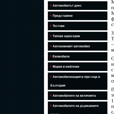
M
Автомобилът днес
п
М
Представяне
ф
с
Тестове
З
Типове каросерии
Т
–
Автономният автомобил
к
Екомобили
и
Марки и емблеми
с
к
Автомобилизацията при соца в
с
България
П
т
Автомобилите на величията
1
п
Автомобилите на държавните
с