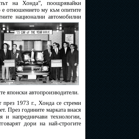
„път на Хонда”, поощрявайки
 е отношението му към опитите
тните национални автомобилни
ите японски автопроизводители.
 през 1973 г., Хонда се стреми
ет. През годините марката внася
я и напредничави технологии,
тговарят дори на най-строгите