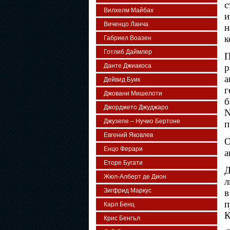
с
Вилхелм Майбах
и
Виченцо Ланча
н
к
Габриел Воазен
Готлиб Даймлер
П
Данте Джиакоса
р
а
Дейвид Буик
г
Джовани Мишелоти
б
Джорджето Джуджаро
N
Джузепе – Нучио Бертоне
п
Евгений Яковлев
О
Енцо Ферари
а
Еторе Бугати
Д
Жюл-Алберт де Дион
л
Зигфрид Маркус
в
п
Карл Бенц
К
Крис Бенгъл