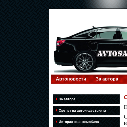
Автоновости
За автора
За автора
П
Светът на автоиндустрията
С
История на автомобила
и