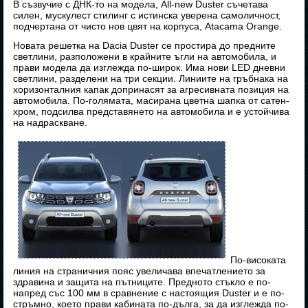
В съзвучие с ДНК-то на модела, All-new Duster съчетава
силен, мускулест стилинг с истинска уверена самоличност,
подчертана от чисто нов цвят на корпуса, Atacama Orange.
Новата решетка на Dacia Duster се простира до предните
светлини, разположени в крайните ъгли на автомобила, и
прави модела да изглежда по-широк. Има нови LED дневни
светлини, разделени на три секции. Линиите на гръбнака на
хоризонталния капак допринасят за агресивната позиция на
автомобила. По-голямата, масирана цветна шапка от сатен-
хром, подсилва представянето на автомобила и е устойчива
на надраскване.
По-високата
линия на страничния пояс увеличава впечатлението за
здравина и защита на пътниците. Предното стъкло е по-
напред със 100 мм в сравнение с настоящия Duster и е по-
стръмно, което прави кабината по-дълга, за да изглежда по-