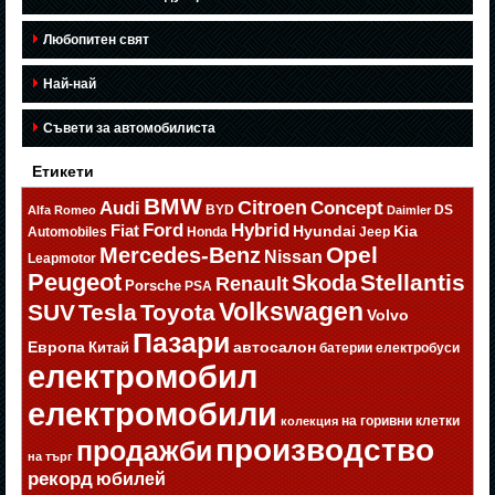
Любопитен свят
Най-най
Съвети за автомобилиста
Етикети
BMW
Citroen
Audi
Concept
BYD
DS
Alfa Romeo
Daimler
Ford
Hybrid
Fiat
Hyundai
Kia
Automobiles
Honda
Jeep
Opel
Mercedes-Benz
Nissan
Leapmotor
Peugeot
Stellantis
Skoda
Renault
Porsche
PSA
Volkswagen
SUV
Tesla
Toyota
Volvo
Пазари
Европа
автосалон
Китай
батерии
електробуси
електромобил
електромобили
на горивни клетки
колекция
производство
продажби
на търг
рекорд
юбилей