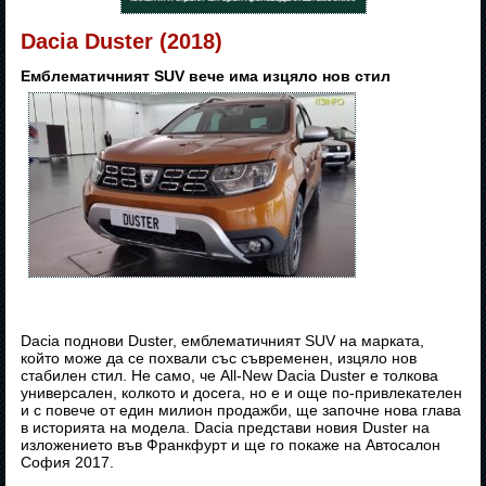
Dacia Duster (2018)
Емблематичният SUV вече има изцяло нов стил
Dacia поднови Duster, емблематичният SUV на марката,
който може да се похвали със съвременен, изцяло нов
стабилен стил. Не само, че All-New Dacia Duster е толкова
универсален, колкото и досега, но е и още по-привлекателен
и с повече от един милион продажби, ще започне нова глава
в историята на модела. Dacia представи новия Duster на
изложението във Франкфурт и ще го покаже на Автосалон
София 2017.