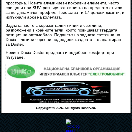
просторна. Новите алуминиеви покривни елементи, често
срещани при SUV, разширяват линията на предното стъкло
за по-динамичен профил. Присъстват и 17-цолови джанти, и
изпъкнали арки на колелата.
Задната част е с хоризонтални линии и светлини,
разположени в крайните ъгли, които повишават твърдата
позиция на автомобила. Подписът на задната светлина на
Dacia – четири червени подредени квадрата – е адаптиран
за Duster.
Новият Dacia Duster предлага и подобрен комфорт при
пътуване.
Copyright © 2026. All Rights Reserved.