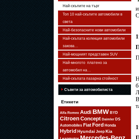
Най-скъпите на търг
и
Топ 10 най-скъпите автомобили в
С
света
Най-безопасните нови автомобили
1
Най-скъпата колекция автомобили
закова…
П
Най-мощният представен SUV
П
Най-многото платено за
автомобил на…
Н
Най-скъпата пазарна стойност
б
Съвети за автомобилиста
Л
В
Етикети
т
BMW
Audi
BYD
Alfa Romeo
Citroen
Concept
DS
Daimler
Ford
Fiat
Automobiles
Honda
1
Hybrid
Hyundai
Kia
Jeep
Mercedes-Benz
П
Leapmotor