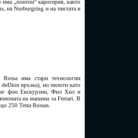
то има „понтон“ каросерия, както
s, на Nurburgring и на пистата в
a Rossa има стари технологии
а
deDion връзка), но пилоти като
нг фон Екскурзии, Фил Хил и
пионата на машина за Ferrari. В
що 250 Testa Rossas.