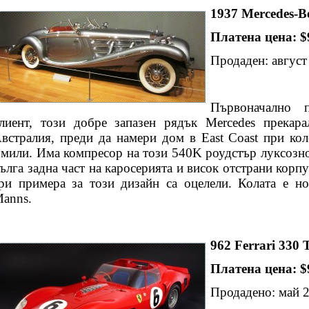
1937 Mercedes-B
Платена цена: $
Продаден: авгус
Първоначално п
лиент, този добре запазен рядък Mercedes прекар
встралия, преди да намери дом в East Coast при к
мили. Има компресор на този 540K роудстър луксозно
ълга задна част на каросерията и висок отстрани корпу
ри примера за този дизайн са оцелели. Колата е н
anns.
962 Ferrari 330 
Платена цена: $
Продадено: май 