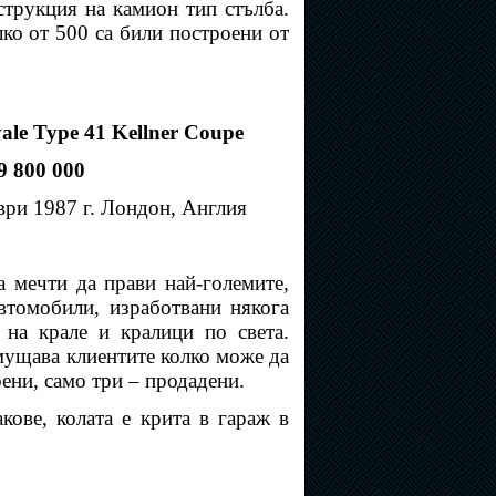
струкция на камион тип стълба.
ко от 500 са били построени от
ale Type 41 Kellner Coupe
9 800 000
ри 1987 г. Лондон, Англия
а мечти да прави най-големите,
автомобили, изработвани някога
 на крале и кралици по света.
мущава клиентите колко може да
оени, само три – продадени.
кове, колата е крита в гараж в