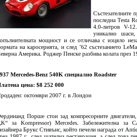
Състезателните п
последна Testa R
4.0-литров V-1
уникално шаси,
опълнителната мощност и се отличава с изцяло нез
ормата на каросерията, и след ’62 състезанието LeMa
еверна Америка. Роджер Пенске разбива колата през 19
937 Mercedes-Benz 540K специално Roadster
латена цена: $8 252 000
родаден: октомври 2007 г. в Лондон
ердинанд Порше стои зад компресорните двигатели,
„K“ за Kompressor) Mercedes. Забележителна за 
изайнера Брукс Стивънс, който печели награда от Ant
рез 1987 г., след щателна реставрация, а след това п