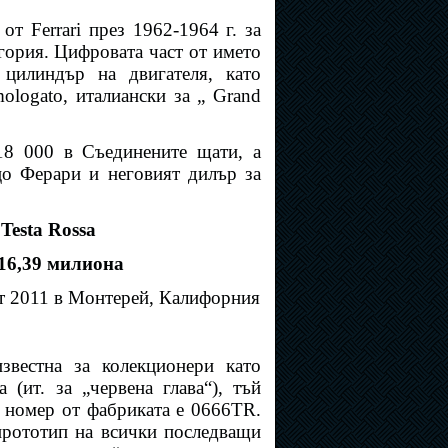
т Ferrari през 1962-1964 г. за
гория. Цифровата част от името
цилиндър на двигателя, като
logato, италиански за „ Grand
18 000 в Съединените щати, а
цо Ферари и неговият дилър за
 Testa Rossa
$16,39 милиона
ст 2011 в Монтерей, Калифорния
звестна за колекционери като
a (ит. за „червена глава“), тъй
й номер от фабриката е 0666TR.
прототип на всички последващи