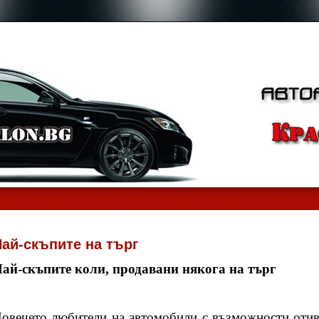
ай-скъпите на търг
ай-скъпите коли, продавани някога на търг
овечето любители на автомобили с възможности отива