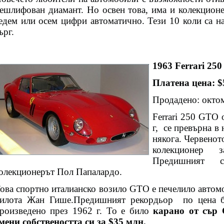
ешлифован диамант. Но освен това, има и колекционе
едем или осем цифри автоматично. Тези 10 коли са на
ърг.
1963
Ferrari 25
Платена цена: 
Продадено: октом
Ferrari 250 GTO 
г,
се превърна в
някога. Червенот
колекционер
Предишният с
олекционерът Пол Папалардо.
ова спортно италианско возило GTO е печелило автом
илота Жан Гише.Предишният рекордьор
по цена
роизведено през 1962 г. То е било
карано от сър
мени собствеността си за
$
35 млн.