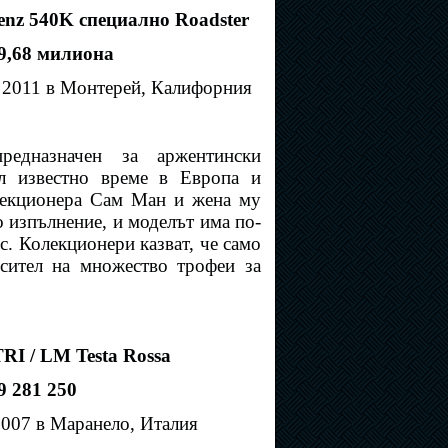
enz 540K специално Roadster
9,68 милиона
т 2011 в Монтерей, Калифорния
редназначен за аржентински
ал известно време в Европа и
олекционера Сам Ман и жена му
 изпълнение, и моделът има по-
с. Колекционери казват, че само
осител на множество трофеи за
TRI / LM Testa Rossa
9 281 250
2007 в Маранело, Италия