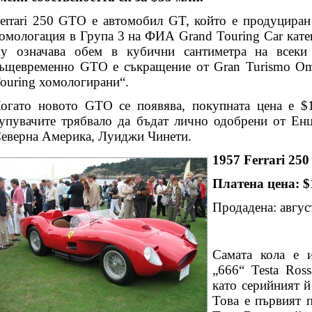
errari 250 GTO е автомобил GT, който е продуциран о
омологация в Група 3 на ФИА Grand Touring Car кате
у означава обем в кубични сантиметра на всеки 
ъщевременно GTO е съкращение от Gran Turismo Omo
ouring хомологирани“.
огато новото GTO се появява, покупната цена е
$
упувачите трябвало да бъдат лично одобрени от Ен
еверна Америка, Луиджи Чинети.
1957 Ferrari 250
Платена цена: 
Продадена: авгу
Самата кола е и
„666“ Testa Ross
като серийният 
Това е първият 