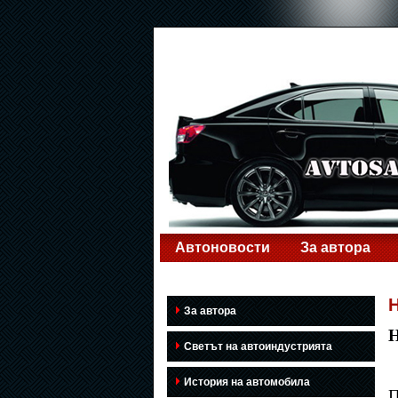
Автоновости
За автора
Н
За автора
Н
Светът на автоиндустрията
История на автомобила
П