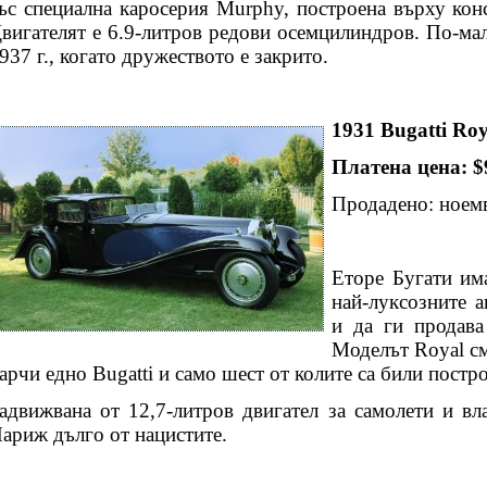
ъс специална каросерия Murphy, построена върху кон
вигателят е 6.9-литров редови осемцилиндров. По-мал
937 г., когато дружеството е закрито.
1931 Bugatti Roy
Платена цена: $
Продадено: ноемв
Еторе Бугати им
най-луксозните 
и да ги продава
Моделът Royal с
арчи едно Bugatti и само шест от колите са били постр
адвижвана от 12,7-литров двигател за самолети и вла
ариж дълго от нацистите.