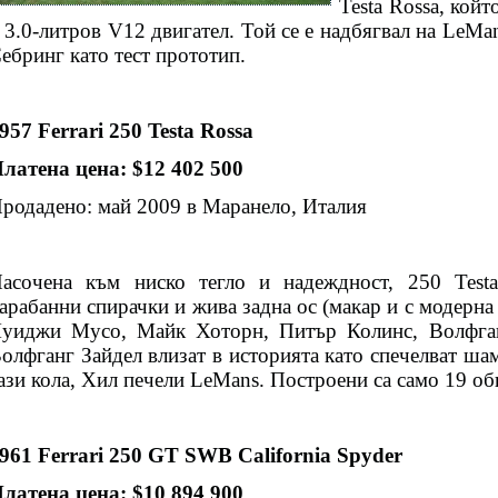
Testa Rossa, кой
 3.0-литров V12 двигател. Той се е надбягвал на LeMan
ебринг като тест прототип.
957 Ferrari 250 Testa Rossa
латена цена: $12 402 500
родадено: май 2009 в Маранело, Италия
асочена към ниско тегло и надеждност, 250 Test
арабанни спирачки и жива задна ос (макар и с модерн
уиджи Мусо, Майк Хоторн, Питър Колинс, Волфга
олфганг Зайдел влизат в историята като спечелват шам
ази кола, Хил печели LeMans. Построени са само 19 об
961 Ferrari 250 GT SWB California Spyder
латена цена: $10 894 900