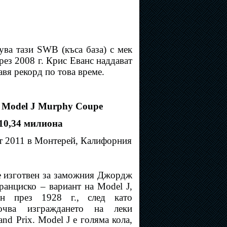
ва тази SWB (къса база) с мек
рез 2008 г. Крис Еванс наддават
авя рекорд по това време.
g Model J Murphy Coupe
$10,34 милиона
ст 2011 в Монтерей, Калифорния
е изготвен за заможния Джордж
ранциско – вариант на Model J,
ен през 1928 г., след като
почва изграждането на леки
nd Prix. Model J е голяма кола,