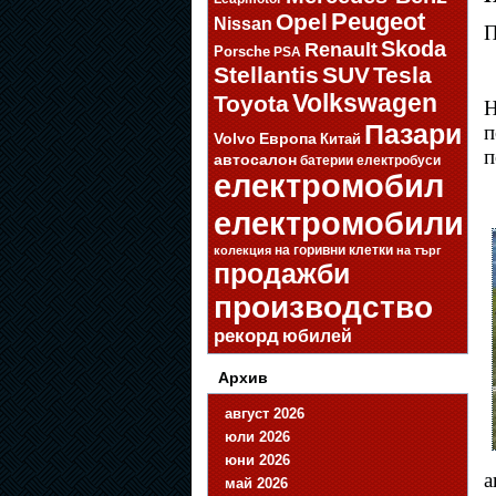
Opel
Peugeot
Nissan
П
Skoda
Renault
Porsche
PSA
Stellantis
SUV
Tesla
Volkswagen
Toyota
Н
Пазари
п
Volvo
Европа
Китай
п
автосалон
батерии
електробуси
електромобил
електромобили
на горивни клетки
колекция
на търг
продажби
производство
рекорд
юбилей
Архив
август 2026
юли 2026
юни 2026
а
май 2026