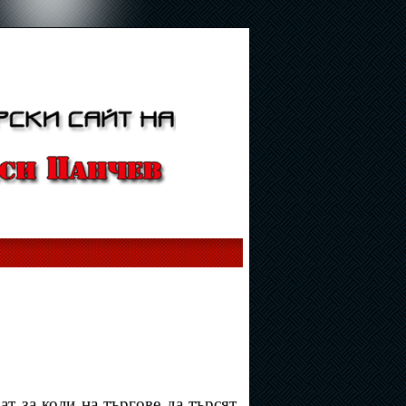
т за коли на търгове да търсят