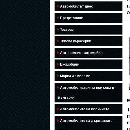
н
Автомобилът днес
с
т
Представяне
Тестове
Типове каросерии
Автономният автомобил
Екомобили
Марки и емблеми
Автомобилизацията при соца в
България
к
Т
Автомобилите на величията
п
Автомобилите на държавните
п
с