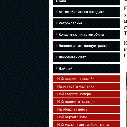
глави
F
Автомобилите на звездите
х
м
Ретрокласика
с
T
Концептуални автомобили
К
Личности в автоиндустрията
к
С
Любопитен свят
Най-най
Най-старият автомобил
Най-старата компания
Най-старите номера
Най-големите колекции
Най-бърз в Гинес?
Най-бързите коли
Най-малкият автомобил в света