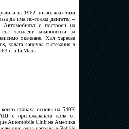
равила за 1962 позволяват тази
ossa да има по-голям двигател –
2. Автомобилът е построен на
 със засилени компоненти за
ависимо окачване. Хил харесва
ns, колата започва състезания в
63 г. в LeMans.
 които станаха основа на 540K
САЩ е притежаваната кола от
ique Automobile Club на Америка
ечели още една награда в Pebble