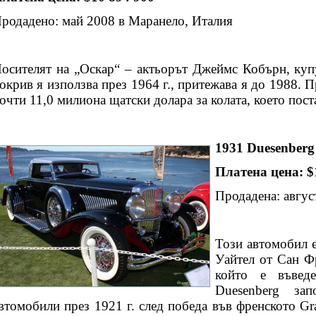
родадено: май 2008 в Маранело, Италия
осителят на „Оскар“ – актьорът Джеймс Кобърн, купу
окрив я използва през 1964 г., притежава я до 1988. П
очти 11,0 милиона щатски долара за колата, което пост
1931 Duesenber
Платена цена: 
Продадена: авгу
Този автомобил 
Уайтел от Сан Ф
който е въвед
Duesenberg за
втомобили през 1921 г. след победа във френското Gra