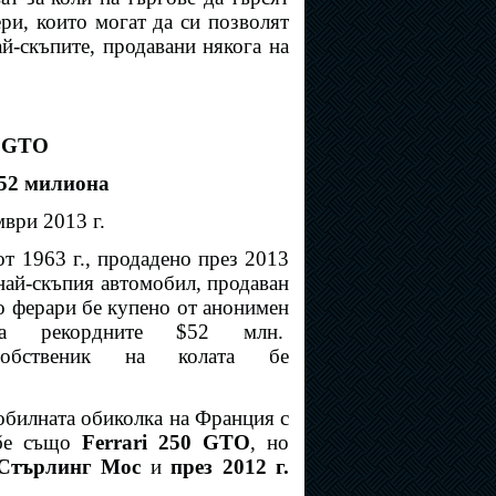
ри, които могат да си позволят
й-скъпите, продавани някога на
0 GTO
$52 милиона
ври 2013 г.
от 1963 г., продадено през 2013
 най-скъпия автомобил, продаван
о ферари бе купено от анонимен
 за рекордните
$
52 млн.
обственик на колата бе
обилната обиколка на Франция с
 бе също
Ferrari 250 GTO
, но
 Стърлинг Мос
и
през 2012 г.