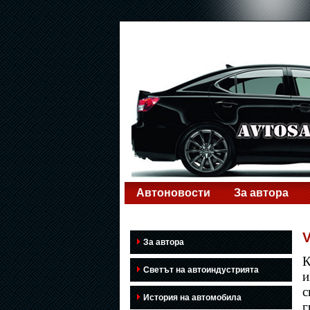
Автоновости
За автора
V
За автора
К
Светът на автоиндустрията
и
с
История на автомобила
г