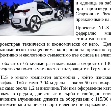
и единица за заб
при производс
Стартовият бу
превключване на 
Проектът NILS 
федерално мин
строителството
роектиран технически и икономически от него.
Цел
кономически осъществима концепция за превозно с
фективно и екологично съвместимо въз основа на елек
 обхват от 65 километра и максимална скорост от 13
редство за по-голямата част от пътуващите в Германия.
ILS е много компактен автомобил , който изискв
рафика. Той е само 3,04 м дълъг – около 50 cm по-к
ъс само около 1,2 м височина.Той има оформление като
одача в средата, двигателят в гърба и свободно сто
нчовите алуминиеви джанти са оборудвани с 115/80 (
птимизирани за ниско съпротивление при търкаляне .