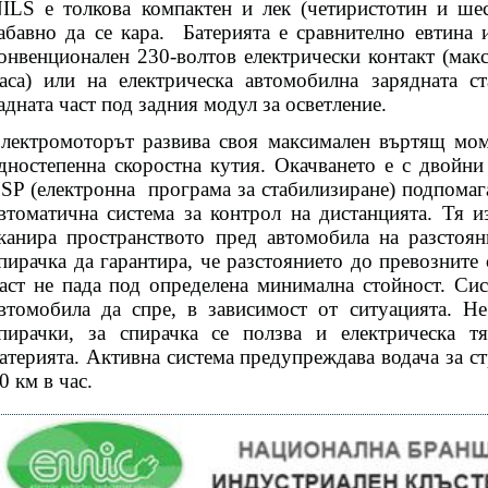
ILS е толкова компактен и лек (четиристотин и шес
абавно да се кара.
Батерията е сравнително евтина 
онвенционален 230-волтов електрически контакт (мак
аса) или на електрическа автомобилна зарядната с
адната част под задния модул за осветление.
лектромоторът развива своя максимален въртящ мом
дностепенна скоростна кутия. Окачването е с двойни
SP (електронна
програма за стабилизиране) подпомаг
втоматична система за контрол на дистанцията. Тя и
канира пространството пред автомобила на разстоя
пирачка да гарантира, че разстоянието до превозните
аст не пада под определена минимална стойност. Си
втомобила да спре, в зависимост от ситуацията. Н
пирачки, за спирачка се ползва и електрическа т
атерията. Активна система предупреждава водача за с
0 км в час.