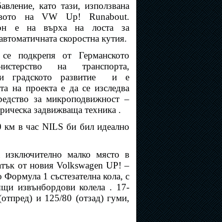
авление, като тази, използвана
твото на VW Up! Runabout.
тон е на върха на лоста за
автоматичната скоростна кутия.
се подкрепя от Германското
истерство на транспорта,
 и градското развитие
и е
та на проекта е да се изследва
редство за микроподвижност –
трическа задвижваща техника .
0 км в час NILS би бил идеално
а изключително малко място в
ратък от новия Volkswagen
UP
! –
 Формула 1 състезателна кола, с
ящи извънбордови колела . 17-
отпред) и 125/80 (отзад) гуми,