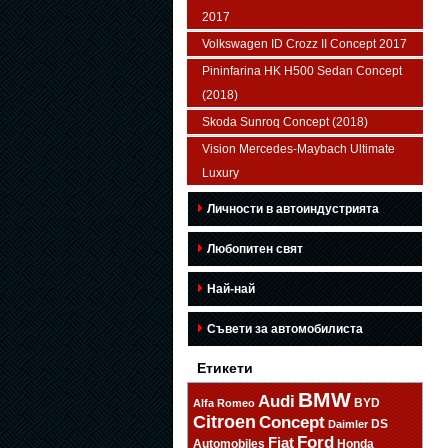
2017
Volkswagen ID Crozz II Concept 2017
Pininfarina HK H500 Sedan Concept
(2018)
Skoda Sunroq Concept (2018)
Vision Mercedes-Maybach Ultimate
Luxury
Личности в автоиндустрията
Любопитен свят
Най-най
Съвети за автомобилиста
Етикети
BMW
Audi
BYD
Alfa Romeo
Citroen
Concept
DS
Daimler
Ford
Fiat
Automobiles
Honda