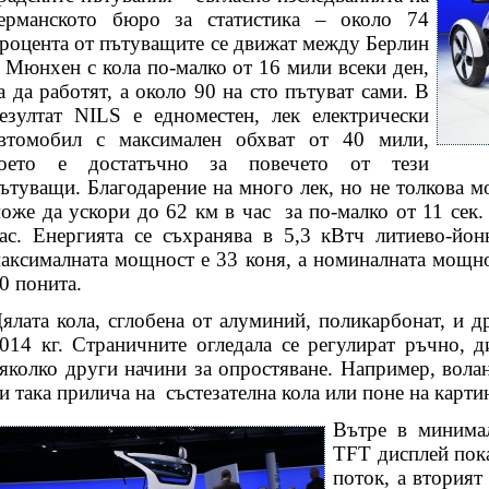
ерманското бюро за статистика – около 74
роцента от пътуващите се движат между Берлин
 Мюнхен с кола по-малко от 16 мили всеки ден,
а да работят, а около 90 на сто пътуват сами. В
езултат NILS е едноместен, лек електрически
втомобил с максимален обхват от 40 мили,
оето е достатъчно за повечето от тези
ътуващи. Благодарение на много лек, но не толкова 
оже да ускори до 62 км в час
за по-малко от 11 сек
ас. Енергията се съхранява в 5,3 кВтч литиево-йон
аксималната мощност е 33 коня, а номиналната мощно
0 понита.
ялата кола, сглобена от алуминий, поликарбонат, и д
014 кг. Страничните огледала се регулират ръчно, д
яколко други начини за опростяване. Например, вола
и така прилича на
състезателна кола или поне на картин
Вътре в минимал
TFT дисплей пока
поток, а вторият