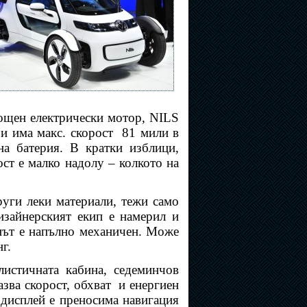
мощен електрически мотор, NILS
. и има макс. скорост
81 мили в
на батерия. В кратки изблици,
ст е малко надолу – колкото на
руги леки материали, тежи само
изайнерският екип е намерил и
нът е напълно механичен. Може
г.
истичната кабина, седеминчов
зва скорост, обхват
и енергиен
 дисплей е преносима навигация