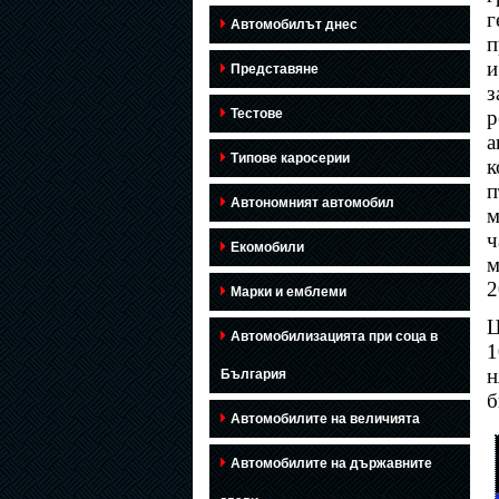
г
Автомобилът днес
п
и
Представяне
з
Тестове
р
а
Типове каросерии
к
п
Автономният автомобил
м
ч
Екомобили
м
2
Марки и емблеми
Ц
Автомобилизацията при соца в
1
н
България
б
Автомобилите на величията
Автомобилите на държавните