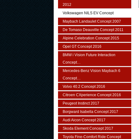
2012
Volkswagen NILS EV Concept
Maybach Landaulet Concept 2007
De Tomaso Deauville Concept 2011
Alpine Celebration Concept 2015
Opel GT Concept 2016
BMW i Vision Future Interaction
Concept…
Mercedes-Benz Vision Maybach 6
Concept…
Volvo 40.2 Concept 2016
Citroen CXperience Concept 2016
Peugeot Instinct 2017
Borgward Isabella Concept 2017
Audi Aicon Concept 2017
Skoda Element Concept 2017
Toyota Fine-Comfort Ride Concept