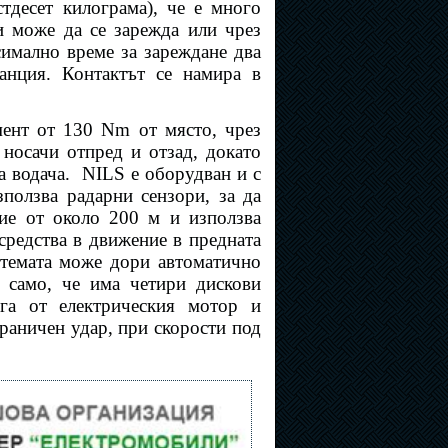
тдесет килограма), че е много
и може да се зарежда или чрез
симално време за зареждане два
танция. Контактът се намира в
ент от 130 Nm от място, чрез
 носачи отпред и отзад, докато
а водача.
NILS е оборудван и с
зползва радарни сензори, за да
ние от около 200 м и използва
 средства в движение в предната
стемата може дори автоматично
е само, че има четири дискови
яга от електрическия мотор и
траничен удар, при скорости под