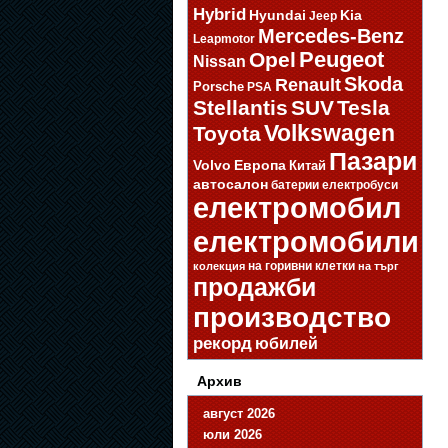
Hybrid
Hyundai
Kia
Jeep
Mercedes-Benz
Leapmotor
Opel
Peugeot
Nissan
Skoda
Renault
Porsche
PSA
Stellantis
SUV
Tesla
Volkswagen
Toyota
Пазари
Volvo
Европа
Китай
автосалон
батерии
електробуси
електромобил
електромобили
на горивни клетки
колекция
на търг
продажби
производство
рекорд
юбилей
Архив
август 2026
юли 2026