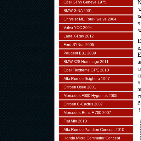
N
Opel GT/W Geneve 1975
з
BMW GINA 2001
к
Chrysler ME Four-Twelve 2004
ч
Volvo YCC 2004
з
Lada X-Ray 2012
Е
Ford SYNus 2005
е
Peugeot BB1 2009
E
а
BMW 328 Hommage 2011
с
Opel Flextreme GT/E 2010
с
Alfa Romeo Scighera 1997
ч
Citroen Osee 2001
а
с
Mercedes F600 Hygenius 2005
б
Citroen C-Cactus 2007
3
Mercedes-Benz F 700 2007
Fiat Mio 2010
Alfa Romeo Pandion Concept 2010
Honda Micro Commuter Concept