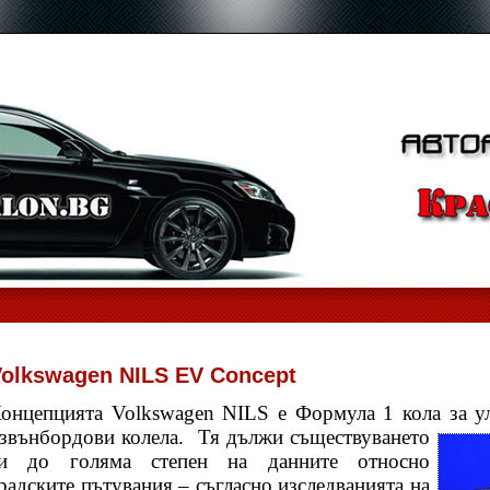
olkswagen NILS EV Concept
онцепцията Volkswagen NILS е Формула 1 кола за ул
звънбордови колела.
Тя дължи съществуването
и до голяма степен на данните относно
радските пътувания – съгласно изследванията на