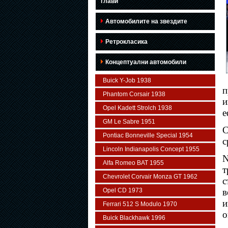
глави
Автомобилите на звездите
Ретрокласика
Концептуални автомобили
Buick Y-Job 1938
п
Phantom Corsair 1938
и
Opel Kadett Strolch 1938
е
GM Le Sabre 1951
С
Pontiac Bonneville Special 1954
с
Lincoln Indianapolis Concept 1955
N
Alfa Romeo BAT 1955
т
Chevrolet Corvair Monza GT 1962
с
Opel CD 1973
в
и
Ferrari 512 S Modulo 1970
о
Buick Blackhawk 1996