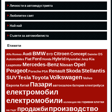
Личности в автоиндустрията
Любопитен свят
Най-най
Съвети за автомобилиста
Етикети
BMW
Citroen
Audi
Concept
BYD
DS
Alfa Romeo
Daimler
Ford
Hybrid
Fiat
Hyundai
Kia
Automobiles
Honda
Jeep
Opel
Mercedes-Benz
Nissan
Leapmotor
Peugeot
Stellantis
Skoda
Renault
Porsche
PSA
Volkswagen
SUV
Tesla
Toyota
Volvo
Пазари
Европа
автосалон
Китай
батерии
електробуси
електромобил
електромобили
на горивни клетки
колекция
производство
продажби
на търг