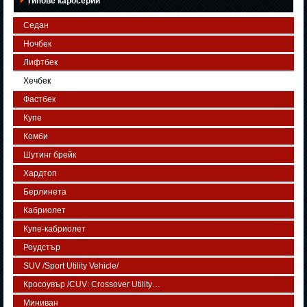
Типове каросерии
Седан
Ночбек
Лифтбек
Хечбек
Фастбек
Купе
Комби
Шутинг брейк
Хардтоп
Берлинета
Кабриолет
Купе-кабриолет
Роудстър
SUV /Sport Utility Vehicle/
Кросоувър /CUV: Crossover Utility…
Миниван