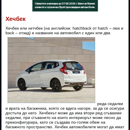
Хечбек
Хечбек или хетчбек (на английски: hatchback от hatch – люк и
back – отзад) е название на автомобил с един или два
реда седалки
и врата на багажника, която се вдига нагоре, за да се осигури
достъпа до него. Хечбекът може да има втори ред сгъваеми
седалки, при сгъването на които интериорът може лесно да
преконфигурира, като се създава по-голям обем на
багажното пространство. Хечбек автомобилите могат да имат