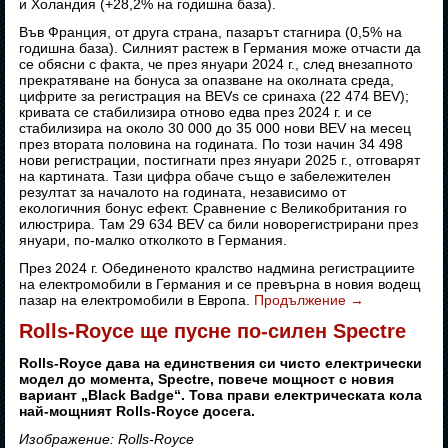
и Холандия (+28,2% на годишна база).
Във Франция, от друга страна, пазарът стагнира (0,5% на
годишна база). Силният растеж в Германия може отчасти да
се обясни с факта, че през януари 2024 г., след внезапното
прекратяване на бонуса за опазване на околната среда,
цифрите за регистрация на BEVs се сринаха (22 474 BEV);
кривата се стабилизира отново едва през 2024 г. и се
стабилизира на около 30 000 до 35 000 нови BEV на месец
през втората половина на годината. По този начин 34 498
нови регистрации, постигнати през януари 2025 г., отговарят
на картината. Тази цифра обаче също е забележителен
резултат за началото на годината, независимо от
екологичния бонус ефект. Сравнение с Великобритания го
илюстрира. Там 29 634 BEV са били новорегистрирани през
януари, по-малко отколкото в Германия.
През 2024 г. Обединеното кралство надмина регистрациите
на електромобили в Германия и се превърна в новия водещ
пазар на електромобили в Европа.
Продължение
→
Rolls-Royce ще пусне по-силен Spectre
Rolls-Royce дава на единствения си чисто електрически
модел до момента, Spectre, повече мощност с новия
вариант „Black Badge“. Това прави електрическата кола
най-мощният Rolls-Royce досега.
Изображение: Rolls-Royce