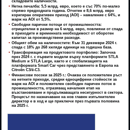
складовите наличности.
Нетна печалба: 5,5 млрд. евро, което е със
70% по-малко
спрямо предходната година. Отчетен е 8,6 млрд. евро
коригиран оперативен приход (AOI) – намаление с 64%, и
марж на AOI от 5,5%.
Свободни парични потоци от промишлеността:
отрицателни в размер на 6 млрд. евро, повлияни от спада
в приходите и временната необходимост от оборотен
капитал за производствени разходи.
Общият обем на наличностите: Към 31 декември 2024 г.
спада с 18% до 268 хиляди единици на годишна база.
Трансформация на продуктовото портфолио: Започна
през 2024 г. с първите модели върху платформите STLA
Medium и STLA Large, както и с глобализацията на
платформата Smart Car чрез представянето в Европа на
Citroën C3/ë-C3.
Финансови посоки за 2025 г.: Очаква се положителен ръст
на нетните приходи, средни едноцифрени стойности за
марж на AOI и положителен свободен паричен поток в
промишлеността, отразяващ началния етап на
възстановяване и продължаващата несигурност в сектора.
Процесът по назначаване на нов главен изпълнителен
директор е в ход и ще приключи през първата половина
на 2025 г.