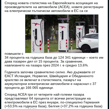
Според новата статистика на Европейската асоциация на
производителите на автомобили (ACEA), новите регистрации
на електрически пътнически автомобили в ЕС са се
повишили с
34 процента на годишна база до 124 341 единици – което им
дава пазарен дял от 15 процента. За сравнение,
навлизането на пазара през 2024 г. е средно 13,6%.
Годината започва сравнително силно. Ако държавите от
ЕАСТ Исландия, Норвегия, Швейцария и Обединеното
кралство се включат в статистиката, пазарът на
акумулаторни електрически автомобили е нараснал с 37
процента до 166 065 единици.
Според ACEA три от четирите най-големи пазара
представляват 64 процента от всички регистрации на
електромобили в ЕС през януари, по-специално Германия
(+53,5% на годишна база), Белгия (+37,2% на годишна база)