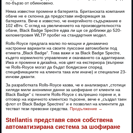
по-бързо от обикновено.
Няма известни промени в батерията. Британската компания
обаче не е склонна да предостави информация за
батерията. Вече е известно, че енергийното съдържание е
102 кВтч. С оглед на увеличението на производителността
обаче, Black Badge Spectre едва ли ще се доближи до 520-
километровия WLTP пробег на стандартния модел.
Rolls-Royce предлага малко по-мощни и динамично
настроени варианти на своите луксозни автомобили под
етикета „Black Badge“. Това важи и за Black Badge Spectre,
където кормилното управление и окачването са адаптирани.
Има и промени в дизайна, нов цвят на екстериора (въпреки
че Rolls-Royce могат да бъдат боядисани според
спецификациите на клиента така или иначе) и специални 23-
инчови джанти.
За разработката Rolls-Royce казва, че е анализирал „стотици
хиляди мили анонимни данни за шофиране от клиенти на
Black Badge“ с техните Rolls-Royce с вътрешно горене и, в
отговор на изричното клиентско търсене, вече е „създал таен
флот от Black Badge Spectres“ и е позволил на клиентите да
тестват тези превозни средства.
Продължение
→
Stellantis представя своя собствена
автоматизирана система за шофиране