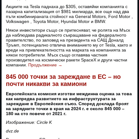
Акциите на Tesla паднаха до $305, оставяйки компанията с
пазарна капитализация от $981 милиарда, все още над два
пъти комбинираната стойност на General Motors, Ford Motor ,
Volkswagen , Toyota Motor, Hyundai Motor и BMW.
Някои инвеститори също се притесняват, че ролята на Мъск
да наблюдава радикалното съкращаване на федералното
правителство, по заповед на президента на САЩ Доналд
Тръмп, потенциално отвлича вниманието му от Tesla, както и
вреди на привлекателността на марката на компанията за
някои потребители. Мъск също оглавява частния
производител на космически ракети SpaceX и други частни
компании.
Продължение
→
845 000 точки за зареждане в ЕС – но
почти никакви за камиони
Европейската комисия изготви междинна оценка за това
как напредва развитието на инфраструктурата за
зареждане в Европейския съюз. Според доклада броят
на зарядните точки в края на 2024 г. е около 845 000 –
180 на сто повече от 2021 г.
Изображение: Circle K
dvz.de