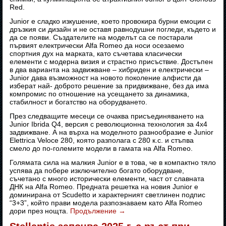
Red.
Junior е сладко изкушение, което провокира бурни емоции с
дръзкия си дизайн и не оставя равнодушни погледи, където и
да се появи. Създателите на моделът са се постарали
първият електрически Alfa Romeo да носи осезаемо
спортния дух на марката, като съчетава класически
елементи с модерна визия и страстно присъствие. Достъпен
в два варианта на задвижване – хибриден и електрически –
Junior дава възможност на новото поколение алфисти да
изберат най- доброто решение за придвижване, без да има
компромис по отношение на усещането за динамика,
стабилност и богатство на оборудването.
През следващите месеци се очаква присъединяването на
Junior Ibrida Q4, версия с революционна технология за 4х4
задвижване. А на върха на моделното разнообразие е Junior
Elettrica Veloce 280, която разполага с 280 к.с. и стъпва
смело до по-големите модели в гамата на Alfa Romeo.
Голямата сила на малкия Junior е в това, че в компактно тяло
успява да побере изключително богато оборудване,
съчетано с много исторически елементи, част от славната
ДНК на Alfa Romeo. Предната решетка на новия Junior е
доминирана от Scudetto и характерният светлинен подпис
“3+3”, който прави модела разпознаваем като Alfa Romeo
дори през нощта.
Продължение
→