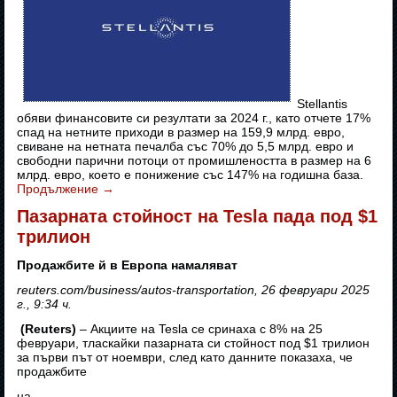
Stellantis
обяви финансовите си резултати за 2024 г., като отчете 17%
спад на нетните приходи в размер на 159,9 млрд. евро,
свиване на нетната печалба със 70% до 5,5 млрд. евро и
свободни парични потоци от промишлеността в размер на 6
млрд. евро, което е понижение със 147% на годишна база.
Продължение
→
Пазарната стойност на Tesla пада под $1
трилион
Продажбите й в Европа намаляват
reuters.com/business/autos-transportation, 26 февруари 2025
г., 9:34 ч.
(Reuters)
– Акциите на Tesla се сринаха с 8% на 25
февруари, тласкайки пазарната си стойност под $1 трилион
за първи път от ноември, след като данните показаха, че
продажбите
на