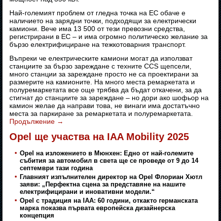
Най-големият проблем от гледна точка на ЕС обаче е
наличието на зарядни точки, подходящи за електрически
камиони. Вече има 13 500 от тези превозни средства,
регистрирани в ЕС – и има огромно политическо желание за
бързо електрифициране на тежкотоварния транспорт.
Въпреки че електрическите камиони могат да използват
станциите за бързо зареждане с техните CCS щепсели,
много станции за зареждане просто не са проектирани за
размерите на камионите. На много места ремаркетата и
полуремаркетата все още трябва да бъдат откачени, за да
стигнат до станциите за зареждане – но дори ако шофьор на
камион желае да направи това, не винаги има достатъчно
места за паркиране за ремаркетата и полуремаркетата.
Продължение
→
Opel ще участва на IAA Mobility 2025
Opel на изложението в Мюнхен: Едно от най-големите
събития за автомобил в света ще се проведе от 9 до 14
септември тази година
Главният изпълнителен директор на Opel Флориан Хютл
заяви: „Перфектна сцена за представяне на нашите
електрифицирани и иновативни модели.“
Opel с традиция на IAA: 60 години, откакто германската
марка показва първата европейска дизайнерска
концепция