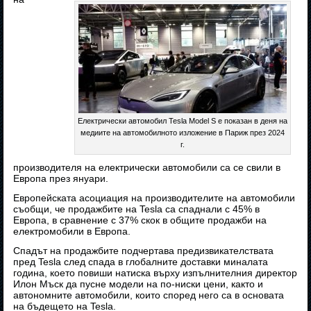
Електрически автомобил Tesla Model S е показан в деня на
медиите на автомобилното изложение в Париж през 2024
г.
производителя на електрически автомобили са се свили в
Европа през януари.
Европейската асоциация на производителите на автомобили
съобщи, че продажбите на Tesla са спаднали с 45% в
Европа, в сравнение с 37% скок в общите продажби на
електромобили в Европа.
Спадът на продажбите подчертава предизвикателствата
пред Tesla след спада в глобалните доставки миналата
година, което повиши натиска върху изпълнителния директор
Илон Мъск да пусне модели на по-ниски цени, както и
автономните автомобили, които според него са в основата
на бъдещето на Tesla.