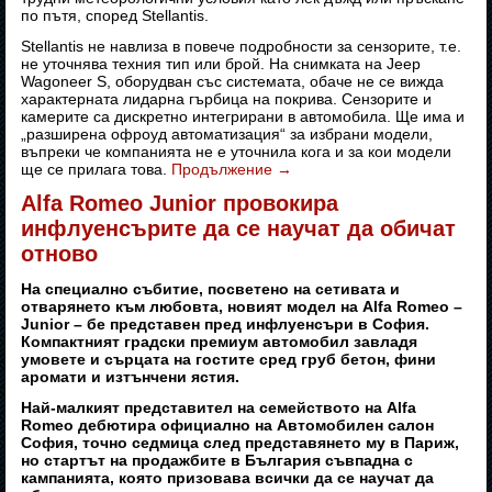
по пътя, според Stellantis.
Stellantis не навлиза в повече подробности за сензорите, т.е.
не уточнява техния тип или брой. На снимката на Jeep
Wagoneer S, оборудван със системата, обаче не се вижда
характерната лидарна гърбица на покрива. Сензорите и
камерите са дискретно интегрирани в автомобила. Ще има и
„разширена офроуд автоматизация“ за избрани модели,
въпреки че компанията не е уточнила кога и за кои модели
ще се прилага това.
Продължение
→
Alfa Romeo Junior провокира
инфлуенсърите да се научат да обичат
отново
На специално събитие, посветено на сетивата и
отварянето към любовта, новият модел на Alfa Romeo –
Junior – бе представен пред инфлуенсъри в София.
Компактният градски премиум автомобил завладя
умовете и сърцата на гостите сред груб бетон, фини
аромати и изтънчени ястия.
Най-малкият представител на семейството на Alfa
Romeo дебютира официално на Автомобилен салон
София, точно седмица след представянето му в Париж,
но стартът на продажбите в България съвпадна с
кампанията, която призовава всички да се научат да