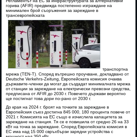
Регламентът на ЕС за инфраструктурата за алтернативни
горива (AFIR) предвижда постепенно изграждане на
минимален брой съоръжения за зареждане в
трансевропейската
транспортна
мрежа (TEN-T). Според вътрешно проучване, докладвано от
Deutsche Verkehrs-Zeitung, Европейската комисия очаква
държавите-членки да могат да създадат минималната мрежа
от станции за зареждане на електрически превозни средства,
предписана от AFIR до 2030 г. Повечето държави вероятно
ще постигнат това дори по-рано от 2030 г.
До края на 2024 г. броят на точките за зареждане в
Европейския съюз достигна 845 000, 180 процента повече от
2021 г. Комисията на ЕС също е изчислила капацитета за
зареждане на станция. Тя се е повишила от средно 26 на 33
кВт на точка за зареждане. Според Европейската комисия в
ЕС има над 15 000 свръхбързи зарядни устройства с
мощност над 350 кВт.