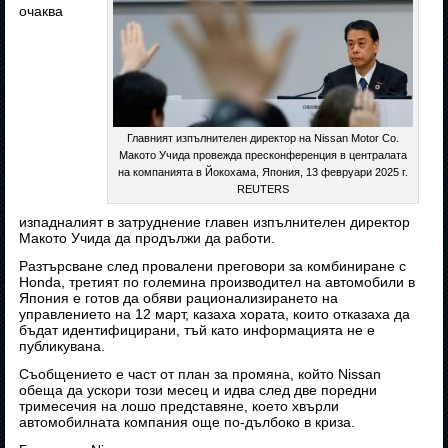
очаква
Главният изпълнителен директор на Nissan Motor Co.
Макото Учида провежда пресконференция в централата
на компанията в Йокохама, Япония, 13 февруари 2025 г.
REUTERS
изпадналият в затруднение главен изпълнителен директор
Макото Учида да продължи да работи.
Разтърсване след провалени преговори за комбиниране с
Honda, третият по големина производител на автомобили в
Япония е готов да обяви рационализирането на
управлението на 12 март, казаха хората, които отказаха да
бъдат идентифицирани, тъй като информацията не е
публикувана.
Съобщението е част от план за промяна, който Nissan
обеща да ускори този месец и идва след две поредни
тримесечия на лошо представяне, което хвърли
автомобилната компания още по-дълбоко в криза.