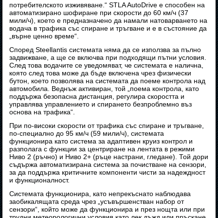
потребителското изживяване.“ STLA AutoDrive е способен на
автоматизирано шофиране при скорости до 60 км/ч (37
мили/ч), което е предназначено да намали натоварването на
водача в трафика със спиране и тръгване и е в състояние да
„върне ценно време“.
Според Steellantis системата няма да се използва за пълно
задвижване, а ще се включва при подходящи пътни условия.
След това водачите се уведомяват, че системата е налична,
която след това може да бъде включена чрез физически
бутон, което позволява на системата да поеме контрола над
автомобила. Веднъж активиран, той „поема контрола, като
поддържа безопасна дистанция, регулира скоростта и
управлява управлението и спирането безпроблемно въз
основа на трафика“.
При по-високи скорости от трафика със спиране и тръгване,
по-специално до 95 км/ч (59 мили/ч), системата
функционира като система за адаптивен круиз контрол и
разполага с функции за центриране на лентата в режими
Ниво 2 (ръчно) и Ниво 2+ (ръце настрани, гледане). Той дори
съдържа автоматизирана система за почистване на сензори,
за да поддържа критичните компоненти чисти за надеждност
и функционалност.
Системата функционира, като непрекъснато наблюдава
заобикалящата среда чрез „усъвършенстван набор от
сензори“, който може да функционира и през нощта или при
трудни метеорологични условия като лек дъжд или пръскане