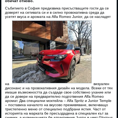
обичат отново.
Събитието в София предизвика присъстващите гости да се
доверят на сетивата си и в силно провокативна среда да
усетят вкуса и аромата на Alfa Romeo Junior, да се насладят
на
визуален
дисонанс и на провокативния дизайн на модела. Всеки от тях
имаше възможността да създаде свое собствено ухание или
да се довери на предварително подготвения Alfa Romeo
аромат. Два специални моктейла – Alfa Spritz и Junior Temple
– поставиха началото на вкусово преживяване, включващо
тристепенно меню от специално подбрани ястия. Част от
историята на марката бе пресъздадена в специален кът за
снимки, а кулминацията бе атрактивния Junior в цвят Glorious