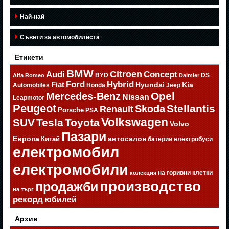
Най-най
Съвети за автомобилиста
Етикети
BMW
Citroen
Audi
Concept
BYD
DS
Alfa Romeo
Daimler
Ford
Hybrid
Fiat
Hyundai
Kia
Automobiles
Honda
Jeep
Opel
Mercedes-Benz
Nissan
Leapmotor
Peugeot
Stellantis
Skoda
Renault
Porsche
PSA
Volkswagen
SUV
Tesla
Toyota
Volvo
Пазари
Европа
автосалон
Китай
батерии
електробуси
електромобил
електромобили
на горивни клетки
колекция
производство
продажби
на търг
рекорд
юбилей
Архив