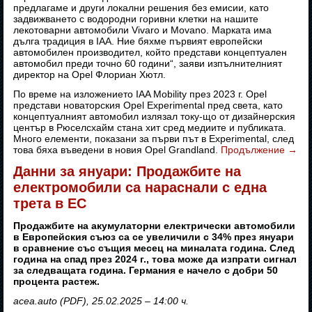
предлагаме и други локални решения без емисии, като
задвижването с водородни горивни клетки на нашите
лекотоварни автомобили Vivaro и Movano. Марката има
дълга традиция в IAA. Ние бяхме първият европейски
автомобилен производител, който представи концептуален
автомобил преди точно 60 години“, заяви изпълнителният
директор на Opel Флориан Хютл.
По време на изложението IAA Mobility през 2023 г. Opel
представи новаторския Opel Experimental пред света, като
концептуалният автомобил излязал току-що от дизайнерския
център в Рюселсхайм стана хит сред медиите и публиката.
Много елементи, показани за първи път в Experimental, след
това бяха въведени в новия Opel Grandland.
Продължение
→
Данни за януари: Продажбите на
електромобили са нараснали с една
трета в ЕС
Продажбите на акумулаторни електрически автомобили
в Европейския съюз са се увеличили с 34% през януари
в сравнение със същия месец на миналата година. След
година на спад през 2024 г., това може да изпрати сигнал
за следващата година. Германия е начело с добри 50
процента растеж.
acea.auto (PDF), 25.02.2025 – 14:00 ч.