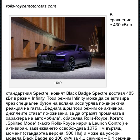
rolls-roycemotorcars.com
В
сравнение
с 430 кВт в
16×9
стандартния Spectre, новият Black Badge Spectre доставя 485
кВт в режим Infinity. Този режим Infinity може да се активира
чрез специален бутон на волана иосигурява по-директна
реакция на газта. „Веднага щом този режим се активира,
дисплеите стават по-оживени, за да отразят промяната в
характера на автомобила“, обяснява Rolls-Royce. Когато
„Spirited Mode“ (както Rolls-Royce нарича Launch Control) е
активиран, задвижването освобождава 1075 Нм въртящ
момент (стандартна версия: 900 Нм) и може да ускори
модела Black Badge до 100 км/ч за 4,1 секунди – 0,4 секунди