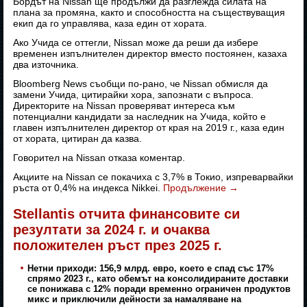
Бордът на Nissan ще продължи да разглежда силата на
плана за промяна, както и способността на съществуващия
екип да го управлява, каза един от хората.
Ако Учида се оттегли, Nissan може да реши да избере
временен изпълнителен директор вместо постоянен, казаха
два източника.
Bloomberg News съобщи по-рано, че Nissan обмисля да
замени Учида, цитирайки хора, запознати с въпроса.
Директорите на Nissan проверяват интереса към
потенциални кандидати за наследник на Учида, който е
главен изпълнителен директор от края на 2019 г., каза един
от хората, цитиран да казва.
Говорител на Nissan отказа коментар.
Акциите на Nissan се покачиха с 3,7% в Токио, изпреварвайки
ръста от 0,4% на индекса Nikkei.
Продължение
→
Stellantis отчита финансовите си
резултати за 2024 г. и очаква
положителен ръст през 2025 г.
Нетни приходи: 156,9 млрд. евро, което е спад със 17%
спрямо 2023 г., като обемът на консолидираните доставки
се понижава с 12% поради временно ограничен продуктов
микс и приключили дейности за намаляване на