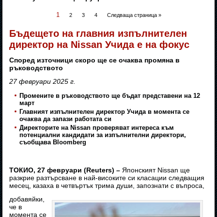
1
2
3
4
Следваща страница »
Бъдещето на главния изпълнителен
директор на Nissan Учида е на фокус
Според източници скоро ще се очаква промяна в
ръководството
27 февруари 2025 г.
Промените в ръководството ще бъдат представени на 12
март
Главният изпълнителен директор Учида в момента се
очаква да запази работата си
Директорите на Nissan проверяват интереса към
потенциални кандидати за изпълнителни директори,
съобщава Bloomberg
ТОКИО, 27 февруари (Reuters) –
Японският Nissan ще
разкрие разтърсване в най-високите си класации следващия
месец, казаха в четвъртък трима души, запознати с въпроса,
добавяйки,
че в
момента се