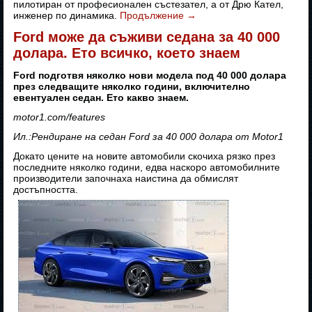
пилотиран от професионален състезател, а от Дрю Кател,
инженер по динамика.
Продължение
→
Ford може да съживи седана за 40 000
долара. Ето всичко, което знаем
Ford подготвя няколко нови модела под 40 000 долара
през следващите няколко години, включително
евентуален седан. Ето какво знаем.
motor1.com/features
Ил.:Рендиране на седан Ford за 40 000 долара от Motor1
Докато цените на новите автомобили скочиха рязко през
последните няколко години, едва наскоро автомобилните
производители започнаха наистина да обмислят
достъпността.