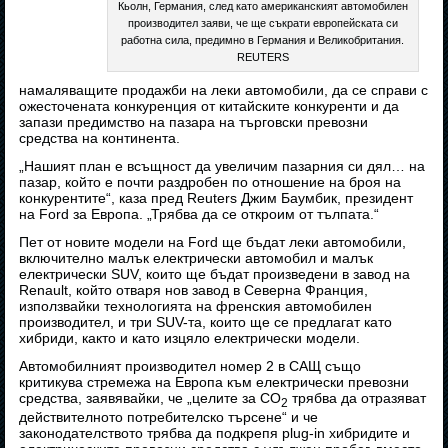
Кьолн, Германия, след като американският автомобилен
производител заяви, че ще съкрати европейската си
работна сила, предимно в Германия и Великобритания.
REUTERS
намаляващите продажби на леки автомобили, да се справи с
ожесточената конкуренция от китайските конкуренти и да
запази предимство на пазара на търговски превозни
средства на континента.
„Нашият план е всъщност да увеличим пазарния си дял… на
пазар, който е почти раздробен по отношение на броя на
конкурентите“, каза пред Reuters Джим Баумбик, президент
на Ford за Европа. „Трябва да се откроим от тълпата.“
Пет от новите модели на Ford ще бъдат леки автомобили,
включително малък електрически автомобил и малък
електрически SUV, които ще бъдат произведени в завод на
Renault, който отваря нов завод в Северна Франция,
използвайки технологията на френския автомобилен
производител, и три SUV-та, които ще се предлагат като
хибриди, както и като изцяло електрически модели.
Автомобилният производител номер 2 в САЩ също
критикува стремежа на Европа към електрически превозни
средства, заявявайки, че „целите за CO
трябва да отразяват
2
действителното потребителско търсене“ и че
законодателството трябва да подкрепя plug-in хибридите и