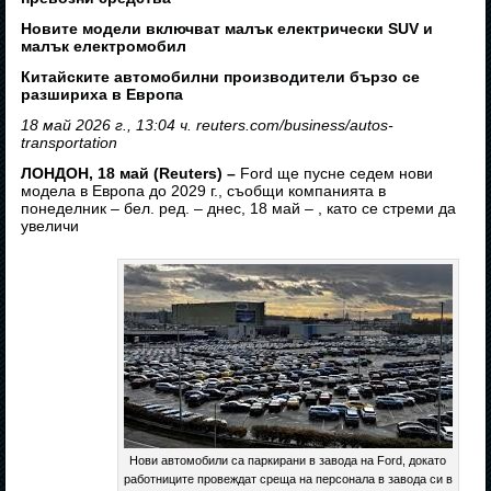
Новите модели включват малък електрически SUV и
малък електромобил
Китайските автомобилни производители бързо се
разшириха в Европа
18 май 2026 г., 13:04 ч. reuters.com/business/autos-
transportation
ЛОНДОН, 18 май (Reuters) –
Ford ще пусне седем нови
модела в Европа до 2029 г., съобщи компанията в
понеделник – бел. ред. – днес, 18 май – , като се стреми да
увеличи
Нови автомобили са паркирани в завода на Ford, докато
работниците провеждат среща на персонала в завода си в