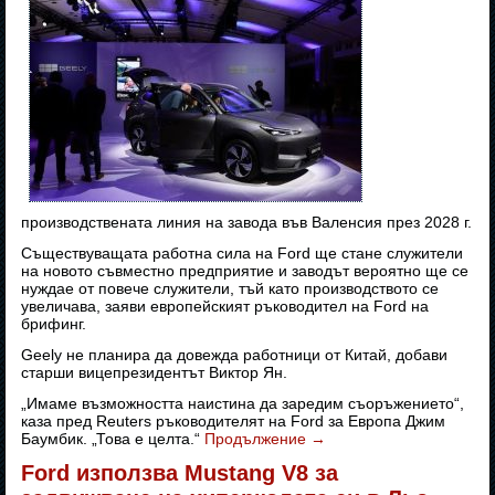
производствената линия на завода във Валенсия през 2028 г.
Съществуващата работна сила на Ford ще стане служители
на новото съвместно предприятие и заводът вероятно ще се
нуждае от повече служители, тъй като производството се
увеличава, заяви европейският ръководител на Ford на
брифинг.
Geely не планира да довежда работници от Китай, добави
старши вицепрезидентът Виктор Ян.
„Имаме възможността наистина да заредим съоръжението“,
каза пред Reuters ръководителят на Ford за Европа Джим
Баумбик. „Това е целта.“
Продължение
→
Ford използва Mustang V8 за