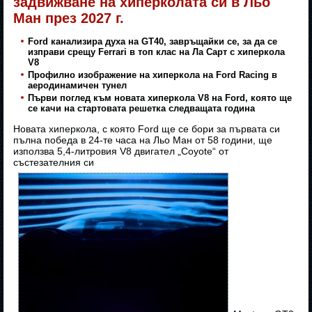
задвижване на хиперколата си в Льо
Ман през 2027 г.
Ford канализира духа на GT40, завръщайки се, за да се
изправи срещу Ferrari в топ клас на Ла Сарт с хиперкола
V8
Профилно изображение на хиперкола на Ford Racing в
аеродинамичен тунел
Първи поглед към новата хиперкола V8 на Ford, която ще
се качи на стартовата решетка следващата година
Новата хиперкола, с която Ford ще се бори за първата си
пълна победа в 24-те часа на Льо Ман от 58 години, ще
използва 5,4-литровия V8 двигател „Coyote“ от
състезателния си