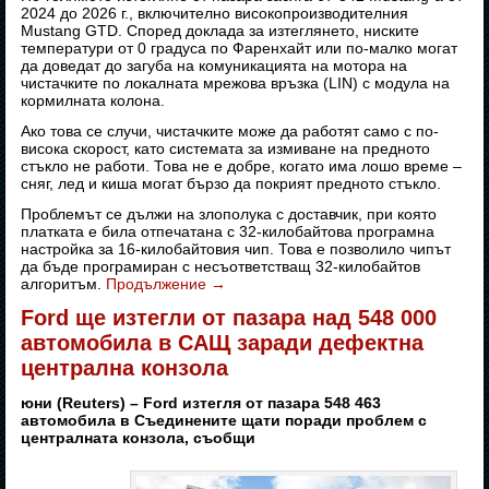
2024 до 2026 г., включително високопроизводителния
Mustang GTD. Според доклада за изтеглянето, ниските
температури от 0 градуса по Фаренхайт или по-малко могат
да доведат до загуба на комуникацията на мотора на
чистачките по локалната мрежова връзка (LIN) с модула на
кормилната колона.
Ако това се случи, чистачките може да работят само с по-
висока скорост, като системата за измиване на предното
стъкло не работи. Това не е добре, когато има лошо време –
сняг, лед и киша могат бързо да покрият предното стъкло.
Проблемът се дължи на злополука с доставчик, при която
платката е била отпечатана с 32-килобайтова програмна
настройка за 16-килобайтовия чип. Това е позволило чипът
да бъде програмиран с несъответстващ 32-килобайтов
алгоритъм.
Продължение
→
Ford ще изтегли от пазара над 548 000
автомобила в САЩ заради дефектна
централна конзола
юни (Reuters) – Ford изтегля от пазара 548 463
автомобила в Съединените щати поради проблем с
централната конзола, съобщи