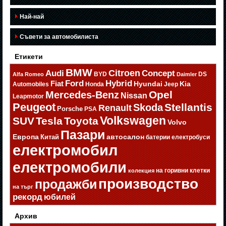
Най-най
Съвети за автомобилиста
Етикети
BMW
Citroen
Audi
Concept
BYD
DS
Alfa Romeo
Daimler
Ford
Hybrid
Fiat
Hyundai
Kia
Automobiles
Honda
Jeep
Opel
Mercedes-Benz
Nissan
Leapmotor
Peugeot
Stellantis
Skoda
Renault
Porsche
PSA
Volkswagen
SUV
Tesla
Toyota
Volvo
Пазари
Европа
автосалон
Китай
батерии
електробуси
електромобил
електромобили
на горивни клетки
колекция
производство
продажби
на търг
рекорд
юбилей
Архив