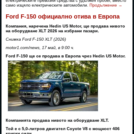
електрическите превозни средства с удължен пробег, вместо
само изцяло електрическите автомобили.
Продължение
→
Ford F-150 официално отива в Европа
Компания, наречена Hedin US Motor, ще продава нивото
на оборудване XLT 2026 на избрани пазари.
Снимка Ford F-150 XLT (2026)
motor1.com/news, 17 май, в 9:00 ч.
Ford F-150 ще се продава в Европа чрез Hedin US Motor.
Компанията продава нивото на оборудване XLT.
Той е с 5,0-литров двигател Coyote V8 с мощност 406
конски сили.