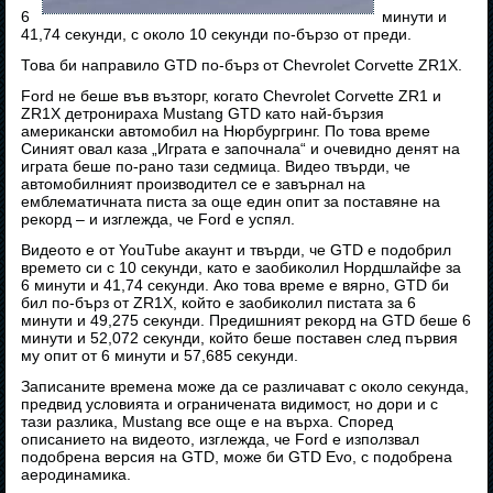
6
минути и
41,74 секунди, с около 10 секунди по-бързо от преди.
Това би направило GTD по-бърз от Chevrolet Corvette ZR1X.
Ford не беше във възторг, когато Chevrolet Corvette ZR1 и
ZR1X детронираха Mustang GTD като най-бързия
американски автомобил на Нюрбургринг. По това време
Синият овал каза „Играта е започнала“ и очевидно денят на
играта беше по-рано тази седмица. Видео твърди, че
автомобилният производител се е завърнал на
емблематичната писта за още един опит за поставяне на
рекорд – и изглежда, че Ford е успял.
Видеото е от YouTube акаунт и твърди, че GTD е подобрил
времето си с 10 секунди, като е заобиколил Нордшлайфе за
6 минути и 41,74 секунди. Ако това време е вярно, GTD би
бил по-бърз от ZR1X, който е заобиколил пистата за 6
минути и 49,275 секунди. Предишният рекорд на GTD беше 6
минути и 52,072 секунди, който беше поставен след първия
му опит от 6 минути и 57,685 секунди.
Записаните времена може да се различават с около секунда,
предвид условията и ограничената видимост, но дори и с
тази разлика, Mustang все още е на върха. Според
описанието на видеото, изглежда, че Ford е използвал
подобрена версия на GTD, може би GTD Evo, с подобрена
аеродинамика.