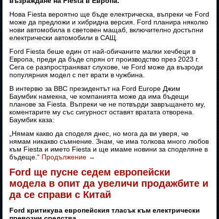
възраждане на Fiesta в Европа.
Нова Fiesta вероятно ще бъде електрическа, въпреки че Ford
може да предложи и хибридна версия. Ford планира няколко
нови автомобила в световен мащаб, включително достъпни
електрически автомобили в САЩ.
Ford Fiesta беше един от най-обичаните малки хечбеци в
Европа, преди да бъде спрян от производство през 2023 г.
Сега се разпространяват слухове, че Ford може да възроди
популярния модел с пет врати в чужбина.
В интервю за BBC президентът на Ford Europe Джим
Баумбик намекна, че компанията може да има бъдещи
планове за Fiesta. Въпреки че не потвърди завръщането му,
коментарите му със сигурност оставят вратата отворена.
Баумбик каза:
„Нямам какво да споделя днес, но мога да ви уверя, че
нямам никакво съмнение. Знам, че има толкова много любов
към Fiesta и името Fiesta и ще имаме новини за споделяне в
бъдеще.“
Продължение
→
Ford ще пусне седем европейски
модела в опит да увеличи продажбите и
да се справи с Китай
Ford критикува европейския тласък към електрически
превозни средства