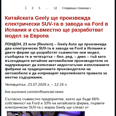
1
…
2
3
12
Следваща страница »
Китайската Geely ще произвежда
електрически SUV-та в завода на Ford в
Испания и съвместно ще разработват
модел за Европа
ЛОНДОН, 23 юли (Reuters) – Geely Auto ще произвежда
два електрически SUV-та в завода на Ford в Испания и
двете фирми ще разработят съвместно нов модел,
съобщиха те в четвъртък – бел. ред. – днес – тъй като
възходящите китайски автомобилни производители се
надпреварват да използват недостатъчно използваните
фабрики на традиционните производители на
автомобили и да изпреварят европейските правила за
местно съдържание.
Четвъртък, 23.07.2026 г. – 12:16 ч.
live.euronext.com/en/financial-news
Съгласно съвместно предприятие, което ще бъде 66%
собственост на Ford и 33% на китайската фирма, първите
електрически SUV-та с марка Geely ще слязат от