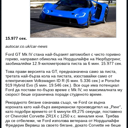
15.977 сек.
autocar.co.uk/car-news
Ford GT Mk IV стана най-бързият автомобил с чисто горивно
гориво, направил обиколка на Нордшлайфе на Нюрбургринг,
заобикаляйки 12.9-километровата писта за 6 мин. 15.977 сек.
Това прави версията на GT, предназначена само за писта,
третата най-бърза кола на пистата, изоставайки само от
електрическия Volkswagen ID R (6 мин. 5.336 сек.) и Porsche
919 Hybrid Evo (5 мин. 19.546 сек.). Все още има потенциал
Ford да постави по-бързо време с Mk IV, но максималната му
скорост беше ограничена поради студеното време.
Рекордното бягане означава също, че Ford си върна
короната като най-бърз американски производител на „Ринг“,
като подобри времето от 6 минути 49,275 секунди, поставено
от Chevrolet Corvette ZR1X с 1250 к.с. миналия юни. Трябва
да се отбележи, че Ford използва ветерана от Нордшлайфе
Фредерик Вервиш за своето бягане, докато Corvette не беше