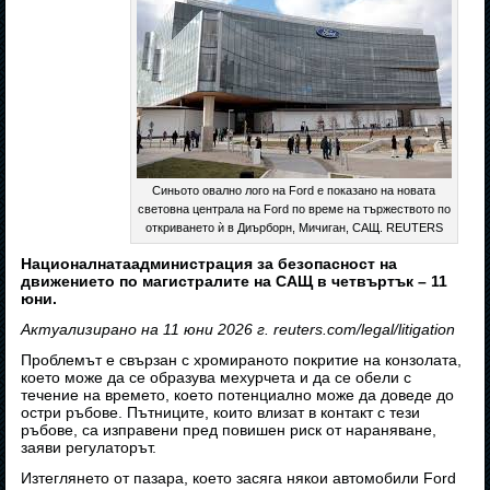
Синьото овално лого на Ford е показано на новата
световна централа на Ford по време на тържеството по
откриването ѝ в Диърборн, Мичиган, САЩ. REUTERS
Националнатаадминистрация за безопасност на
движението по магистралите на САЩ в четвъртък – 11
юни.
Актуализирано на 11 юни 2026 г. reuters.com/legal/litigation
Проблемът е свързан с хромираното покритие на конзолата,
което може да се образува мехурчета и да се обели с
течение на времето, което потенциално може да доведе до
остри ръбове. Пътниците, които влизат в контакт с тези
ръбове, са изправени пред повишен риск от нараняване,
заяви регулаторът.
Изтеглянето от пазара, което засяга някои автомобили Ford