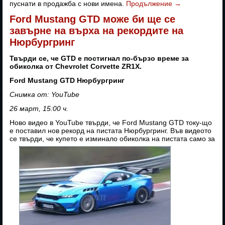
пуснати в продажба с нови имена.
Продължение
→
Ford Mustang GTD може би ще се
завърне на върха на рекордите на
Нюрбургринг
Твърди се, че GTD е постигнал по-бързо време за
обиколка от Chevrolet Corvette ZR1X.
Ford Mustang GTD Нюрбургринг
Снимка от: YouTube
26 март, 15:00 ч.
Ново видео в YouTube твърди, че Ford Mustang GTD току-що
е поставил нов рекорд на пистата Нюрбургринг. Във видеото
се твърди, че купето е изминало обиколка на пистата само за