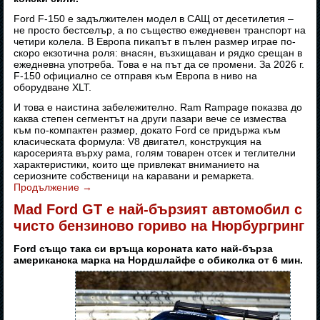
Ford F-150 е задължителен модел в САЩ от десетилетия –
не просто бестселър, а по същество ежедневен транспорт на
четири колела. В Европа пикапът в пълен размер играе по-
скоро екзотична роля: внасян, възхищаван и рядко срещан в
ежедневна употреба. Това е на път да се промени. За 2026 г.
F-150 официално се отправя към Европа в ниво на
оборудване XLT.
И това е наистина забележително. Ram Rampage показва до
каква степен сегментът на други пазари вече се измества
към по-компактен размер, докато Ford се придържа към
класическата формула: V8 двигател, конструкция на
каросерията върху рама, голям товарен отсек и теглителни
характеристики, които ще привлекат вниманието на
сериозните собственици на каравани и ремаркета.
Продължение
→
Mad Ford GT е най-бързият автомобил с
чисто бензиново гориво на Нюрбургринг
Ford също така си връща короната като най-бърза
американска марка на Нордшлайфе с обиколка от 6 мин.