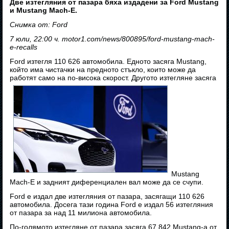
Две изтегляния от пазара бяха издадени за Ford Mustang
и Mustang Mach-E.
Снимка от: Ford
7 юли, 22:00 ч. motor1.com/news/800895/ford-mustang-mach-
e-recalls
Ford изтегля 110 626 автомобила. Едното засяга Mustang,
който има чистачки на предното стъкло, които може да
работят само на по-висока скорост. Другото изтегляне засяга
Mustang
Mach-E и задният диференциален вал може да се счупи.
Ford е издал две изтегляния от пазара, засягащи 110 626
автомобила. Досега тази година Ford е издал 56 изтегляния
от пазара за над 11 милиона автомобила.
По-голямото изтегляне от пазара засяга 67 842 Mustang-а от