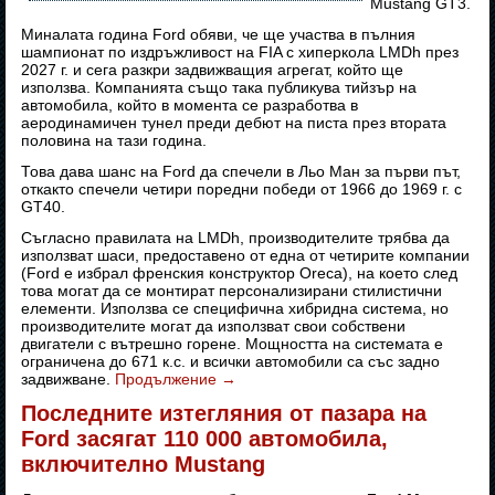
Mustang GT3.
Миналата година Ford обяви, че ще участва в пълния
шампионат по издръжливост на FIA с хиперкола LMDh през
2027 г. и сега разкри задвижващия агрегат, който ще
използва. Компанията също така публикува тийзър на
автомобила, който в момента се разработва в
аеродинамичен тунел преди дебют на писта през втората
половина на тази година.
Това дава шанс на Ford да спечели в Льо Ман за първи път,
откакто спечели четири поредни победи от 1966 до 1969 г. с
GT40.
Съгласно правилата на LMDh, производителите трябва да
използват шаси, предоставено от една от четирите компании
(Ford е избрал френския конструктор Oreca), на което след
това могат да се монтират персонализирани стилистични
елементи. Използва се специфична хибридна система, но
производителите могат да използват свои собствени
двигатели с вътрешно горене. Мощността на системата е
ограничена до 671 к.с. и всички автомобили са със задно
задвижване.
Продължение
→
Последните изтегляния от пазара на
Ford засягат 110 000 автомобила,
включително Mustang