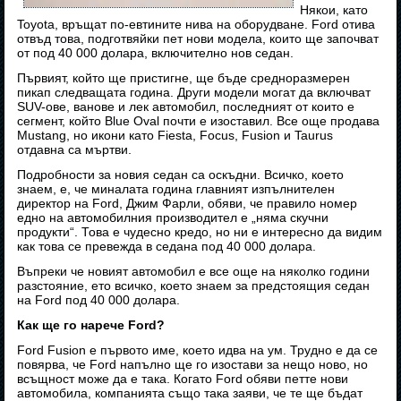
Някои, като
Toyota, връщат по-евтините нива на оборудване. Ford отива
отвъд това, подготвяйки пет нови модела, които ще започват
от под 40 000 долара, включително нов седан.
Първият, който ще пристигне, ще бъде средноразмерен
пикап следващата година. Други модели могат да включват
SUV-ове, ванове и лек автомобил, последният от които е
сегмент, който Blue Oval почти е изоставил. Все още продава
Mustang, но икони като Fiesta, Focus, Fusion и Taurus
отдавна са мъртви.
Подробности за новия седан са оскъдни. Всичко, което
знаем, е, че миналата година главният изпълнителен
директор на Ford, Джим Фарли, обяви, че правило номер
едно на автомобилния производител е „няма скучни
продукти“. Това е чудесно кредо, но ни е интересно да видим
как това се превежда в седана под 40 000 долара.
Въпреки че новият автомобил е все още на няколко години
разстояние, ето всичко, което знаем за предстоящия седан
на Ford под 40 000 долара.
Как ще го нарече Ford?
Ford Fusion е първото име, което идва на ум. Трудно е да се
повярва, че Ford напълно ще го изостави за нещо ново, но
всъщност може да е така. Когато Ford обяви петте нови
автомобила, компанията също така заяви, че те ще бъдат