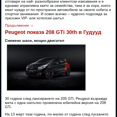
отговаря на най- разнообразни клиентски изисквания и е
еднакво атрактивна както за семейства, така и за хора, които
имат нужда от по-пространни автомобили за своите хобита и
спортни занимания. И освен всичко – чудесно подхожда за
луксозен VIP- или хотелски шатъл.
Продължение
→
Peugeot показа 208 GTi 30th в Гудууд
Снижено шаси, мощен двигател
30 години след лансирането на 205 GTi, Peugeot възражда
мита с една напълно променена юбилейна версия на 208
GTi.
На 13 март тази година, по-малко от година след пускането