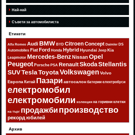
Най-най
Съвети за автомобилиста
Етикети
BMW
Citroen
Audi
Concept
BYD
DS
Alfa Romeo
Daimler
Ford
Hybrid
Fiat
Hyundai
Kia
Automobiles
Honda
Jeep
Opel
Mercedes-Benz
Nissan
Leapmotor
Peugeot
Stellantis
Skoda
Renault
Porsche
PSA
Volkswagen
SUV
Tesla
Toyota
Volvo
Пазари
Европа
автосалон
Китай
батерии
електробуси
електромобил
електромобили
на горивни клетки
колекция
производство
продажби
на търг
рекорд
юбилей
Архив