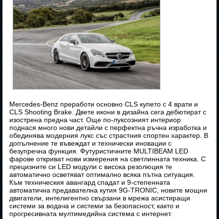
Mercedes-Benz преработи основно CLS купето с 4 врати и
CLS Shooting Brake. Двете икони в дизайна сега дебютират с
изострена предна част. Още по-луксозният интериор
поднася много нови детайли с перфектна ръчна изработка и
обединява модерния лукс със страстния спортен характер. В
допълнение те въвеждат и технически иновации с
безупречна функция. Футуристичните MULTIBEAM LED
фарове откриват нови измерения на светлинната техника. С
прецизните си LED модули с висока резолюция те
автоматично осветяват оптимално всяка пътна ситуация.
Към техническия авангард спадат и 9-степенната
автоматична предавателна кутия 9G-TRONIC, новите мощни
двигатели, интелигентно свързани в мрежа асистиращи
системи за водача и системи за безопасност, както и
прогресивната мултимедийна система с интернет.