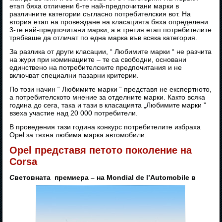
етап бяха отличени 6-те най-предпочитани марки в
различните категории съгласно потребителския вот. На
втория етап на провеждане на класацията бяха определени
3-те най-предпочитани марки, а в третия етап потребителите
трябваше да отличат по една марка във всяка категория.
За разлика от други класации, “ Любимите марки “ не разчита
на жури при номинациите – те са свободни, основани
единствено на потребителските предпочитания и не
включват специални пазарни критерии.
По този начин “ Любимите марки “ представя не експертното,
а потребителското мнение за отделните марки. Както всяка
година до сега, така и тази в класацията „Любимите марки ”
взеха участие над 20 000 потребители.
В проведения тази година конкурс потребителите избраха
Opel за тяхна любима марка автомобили.
Opel представя петото поколение на
Corsa
С
ветовната премиера – на Mondial de l’Automobile в