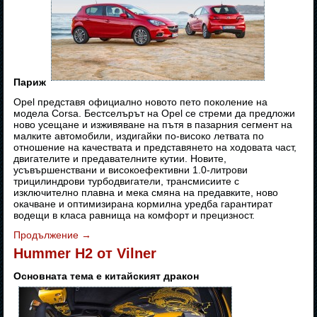
Париж
Opel представя официално новото пето поколение на
модела Corsa. Бестселърът на Opel се стреми да предложи
ново усещане и изживяване на пътя в пазарния сегмент на
малките автомобили, издигайки по-високо летвата по
отношение на качествата и представянето на ходовата част,
двигателите и предавателните кутии. Новите,
усъвършенствани и високоефективни 1.0-литрови
трицилиндрови турбодвигатели, трансмисиите с
изключително плавна и мека смяна на предавките, ново
окачване и оптимизирана кормилна уредба гарантират
водещи в класа равнища на комфорт и прецизност.
Продължение
→
Hummer H2 от Vilner
Основната тема е китайският дракон