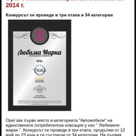
2014 г.
Конкурсът се проведе в три етапа и 34 категории
Opel зае първо място в категорията “Автомобили“ на
единствената потребителска класация у нас “ Любимите
марки ”. Конкурсът се проведе в три етапа, продължи от 12
май до 23 юни и се състоеше от 34 категории. На първия