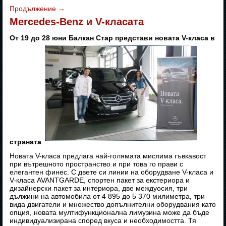
Продължение
→
Mercedes-Benz и V-класата
От 19 до 28 юни Балкан Стар представи новата V-класа в
страната
Новата V-класа предлага най-голямата мислима гъвкавост
при вътрешното пространство и при това го прави с
елегантен финес. С двете си линии на оборудване V-класа и
V-класа AVANTGARDE, спортен пакет за екстериора и
дизайнерски пакет за интериора, две междуосия, три
дължини на автомобила от 4 895 до 5 370 милиметра, три
вида двигатели и множество допълнителни оборудвания като
опция, новата мултифункционална лимузина може да бъде
индивидуализирана според вкуса и необходимостта. Тя