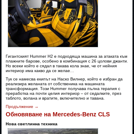
Гигантският Hummer H2 е подходяща машина за атаката към
плажните барове, особено в комбинация с 26 цолови джанти.
Но всеки който е сядал в такава кола знае, че от нейния
интериор има какво да се желае…
Тук се намесва екипът на Наско Вилнер, който е избран да
реализира желаната от собственика на машината
трансформация. Този Hummer получава пълна терапия с
преработка на почти целия интериор – от седалките, през
таблото, волана и вратите, включително и тавана.
Продължение
→
Обновяване на Mercedes-Benz CLS
Нова светлинна техника