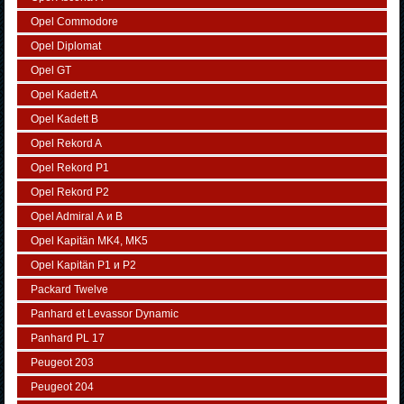
Opel Commodore
Opel Diplomat
Opel GT
Opel Kadett A
Opel Kadett B
Opel Rekord A
Opel Rekord P1
Opel Rekord P2
Opel Admiral А и В
Opel Kapitän MK4, MK5
Opel Kapitän P1 и P2
Packard Twelve
Panhard et Levassor Dynamic
Panhard PL 17
Peugeot 203
Peugeot 204