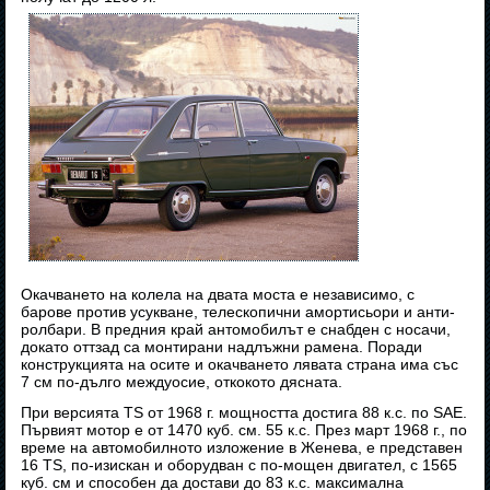
Окачването на колела на двата моста е независимо, с
барове против усукване, телескопични амортисьори и анти-
ролбари. В предния край антомобилът е снабден с носачи,
докато оттзад са монтирани надлъжни рамена. Поради
конструкцията на осите и окачването лявата страна има със
7 см по-дълго междуосие, откокото дясната.
При версията TS от 1968 г. мощността достига 88 к.с. по SAE.
Първият мотор е от 1470 куб. см. 55 к.с. През март 1968 г., по
време на автомобилното изложение в Женева, е представен
16 TS, по-изискан и оборудван с по-мощен двигател, с 1565
куб. см и способен да достави до 83 к.с. максимална