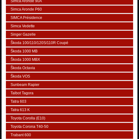
Simca Aronde 90A
Simca Aronde P60
SIMCA Présidence
Simca Vedette
Singer Gazelle
Škoda 100/110/120S/110R Coupé
Škoda 1000 MB
Škoda 1000 MBX
Škoda Octavia
Škoda VOS
Sunbeam Rapier
Talbot Tagora
Tatra 603
Tatra 613 K
Toyota Corolla (E10)
Toyota Corona T40-50
Trabant 600