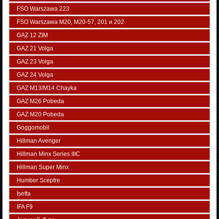
FSO Warszawa 223
FSO Warszawa М20, M20-57, 201 и 202
GAZ 12 ZIM
GAZ 21 Volga
GAZ 23 Volga
GAZ 24 Volga
GAZ M13/M14 Chayka
GAZ M26 Pobeda
GAZ М20 Pobeda
Goggomobil
Hillman Avenger
Hillman Minx Series IIIC
Hillman Super Minx
Humber Sceptre
Isetta
IFA F9