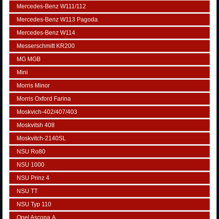
Mercedes-Benz W111/112
Mercedes-Benz W113 Pagoda
Mercedes-Benz W114
Messerschmitt KR200
MG MGB
Mini
Morris Minor
Morris Oxford Farina
Moskvich-402/407/403
Moskvitsh 408
Moskvitch-2140SL
NSU Ro80
NSU 1000
NSU Prinz 4
NSU TT
NSU Typ 110
Opel Ascona А