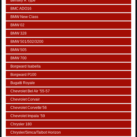
Bentley R Type
BMC ADO16
BMW New Class
BMW 02
BMW 328
BMW 501/502/3200
BMW 505
BMW 700
Borgward Isabella
Borgward P100
Bugatti Royale
Chevrolet Bel Air ’55-57
Chevrolet Corvair
Chevrolet Corvette’56
Chevrolet Impala ’59
Chrysler 180
Chrysler/Simca/Talbot Horizon