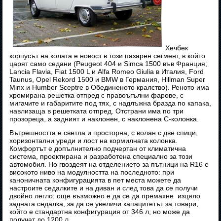
Хечбек
корпусът на колата е новост в този пазарен сегмент, в който
царят само седани (Peugeot 404 и Simca 1500 във Франция;
Lancia Flavia, Fiat 1500 L и Alfa Romeo Giulia в Италия, Ford
Taunus, Opel Rekord 1500 и BMW в Германия, Hillman Super
Minx и Humber Sceptre в Обединеното кралство). Реното има
хромирана решетка отпред с правоъгълни фарове, с
мигачите и габаритите под тях, с надлъжна бразда по капака,
навлизаща в решетката отпред. Отстрани има по три
прозореца, а задният и наклонен, с наклонена С-колонка.
Вътрешността е светла и просторна, с волан с две спици,
хоризонтални уреди и лост на кормилната колонка.
Комфортът е допълнително подчертан от климатична
система, проектирана и разработена специално за този
автомобил. Но гвоздеят на отделението за пътници на R16 е
високото ниво на модулността на последното: при
каноничната конфигурацията в пет места можете да
настроите седалките и на диван и след това да се получи
двойно легло; още възможно е да се да премахне изцяло
задната седалка, за да се увеличи капацитетът за товари,
който е стандартна конфигурация от 346 л, но може да
получат до 1200 л.