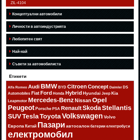
ZIL-4104
Концептуални автомобили
Личности в автоиндустрията
Любопитен свят
Най-най
Съвети за автомобилиста
Етикети
BMW
Citroen
Audi
Concept
BYD
DS
Alfa Romeo
Daimler
Ford
Hybrid
Fiat
Hyundai
Kia
Automobiles
Honda
Jeep
Opel
Mercedes-Benz
Nissan
Leapmotor
Peugeot
Stellantis
Skoda
Renault
Porsche
PSA
Volkswagen
SUV
Tesla
Toyota
Volvo
Пазари
Европа
автосалон
Китай
батерии
електробуси
електромобил