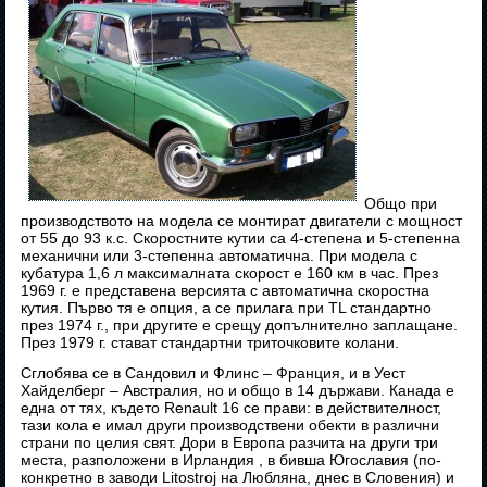
Общо при
производството на модела се монтират двигатели с мощност
от 55 до 93 к.с. Скоростните кутии са 4-степена и 5-степенна
механични или 3-степенна автоматична. При модела с
кубатура 1,6 л максималната скорост е 160 км в час. През
1969 г. е представена версията с автоматична скоростна
кутия. Първо тя е опция, а се прилага при TL стандартно
през 1974 г., при другите е срещу допълнително заплащане.
През 1979 г. стават стандартни триточковите колани.
Сглобява се в Сандовил и Флинс – Франция, и в Уест
Хайделберг – Австралия, но и общо в 14 държави. Канада е
една от тях, където Renault 16 се прави: в действителност,
тази кола е имал други производствени обекти в различни
страни по целия свят. Дори в Европа разчита на други три
места, разположени в Ирландия , в бивша Югославия (по-
конкретно в заводи Litostroj на Любляна, днес в Словения) и