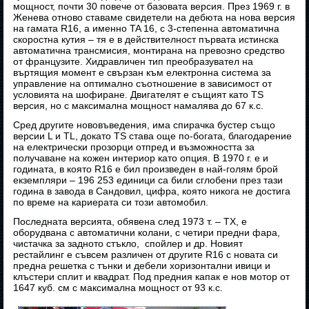
мощност, почти 30 повече от базовата версия. През 1969 г. в
Женева отново ставаме свидетели на дебюта на нова версия
на гамата R16, а именно TA 16, с 3-степенна автоматична
скоростна кутия – тя е в действителност първата истинска
автоматична трансмисия, монтирана на превозно средство
от французите. Хидравличен тип преобразувател на
въртящия момент е свързан към електронна система за
управление на оптимално съотношение в зависимост от
условията на шофиране. Двигателят е същият като TS
версия, но с максимална мощност намалява до 67 к.с.
Сред другите нововъведения, има спирачка бустер също
версии L и TL, докато TS става още по-богата, благодарение
на електрически прозорци отпред и възможността за
получаване на кожен интериор като опция. В 1970 г. е и
годината, в която R16 е бил произведен в най-голям брой
екземпляри – 196 253 единици са били сглобени през тази
година в завода в Сандовил, цифра, която никога не достига
по време на кариерата си този автомобил.
Последната версията, обявена след 1973 т. – ТХ, е
оборудвана с автоматични колани, с четири предни фара,
чистачка за задното стъкло, спойлер и др. Новият
рестайлинг е съвсем различен от другите R16 с новата си
предна решетка с тънки и дебели хоризонтални ивици и
клъстери сплит и квадрат. Под предния капак е нов мотор от
1647 куб. см с максимална мощност от 93 к.с.