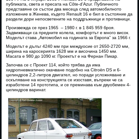
публиката, света и пресата на Côte-d’Azur. Публичното
представяне се състои два месеца след автомобилното
изложение в Женева, където Renault 16 е бил в състояние да
раздели дори непосветените на поддръжници и противници.
Произвежда се през 1965 – 1980 г. в 1 845 959 броя.
Задвижващи са предните колела, комфортът е много висок.
Моделът става „Автомобил на годината за Европа” за 1966 г.
Моделът е дълъг 4240 мм при междуосие от 2650-2720 мм,
ширина на каросерията 1628 мм и височина 1450 мм.
Масата е 980 до 1090 кг. Проектът е на Фернан Пикар.
Започва се с Проект 114, който трябва да има
хидропневматично окачване подобно на Citroën DS и 6-
цилиндров 2,2-литров двигател, но поради усложняване и
оскъпяване на конструкцията се изоставя, въпреки че са
изработени 14 прототипа, и се преминава към двуобемен 4-
цилиндров варинат.