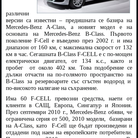
различни
версии са известни – предишната се базира на
Mercedes-Benz A-Class, а новият модел е на
основата на Mercedes-Benz B-Class. Първото
поколение F-Cell е въведено през 2002 г. и има
диапазон от 160 км, с максимална скорост от 132
км в час. Сегашната B-Class F-CELL е с по-мощен
електрически двигател, от 134 к.с., както и
пробег
от около 402 км. Това подобрение се
дължи отчасти на по-голямото пространство на
B-Class за резервоарите със сгъстен водород и
по-високото налягане на съхранение.
Има 60 F-CELL превозни средства, наети от
клиенти в САЩ, Европа, Сингапур и Япония.
През септември 2010 г., Mercedes-Benz обяви, че
ограничена серия от 500, 2010 модели,
базирани
на A-Class, като
F-Cell ще бъдат произведени и
отдадени под наем на европейските потребители.