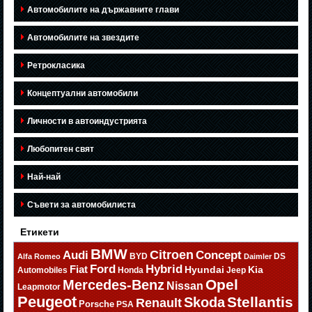
Автомобилите на държавните глави
Автомобилите на звездите
Ретрокласика
Концептуални автомобили
Личности в автоиндустрията
Любопитен свят
Най-най
Съвети за автомобилиста
Етикети
BMW
Citroen
Audi
Concept
BYD
DS
Alfa Romeo
Daimler
Ford
Hybrid
Fiat
Hyundai
Kia
Automobiles
Honda
Jeep
Opel
Mercedes-Benz
Nissan
Leapmotor
Peugeot
Stellantis
Skoda
Renault
Porsche
PSA