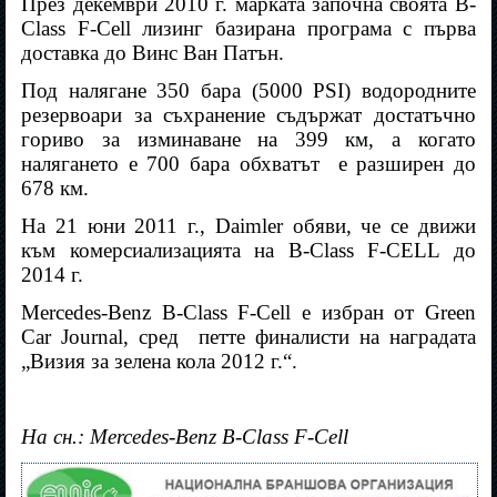
През декември 2010 г. марката започна своята B-
Class F-Cell лизинг базирана програма с първа
доставка до Винс Ван Патън.
Под налягане 350 бара (5000 PSI) водородните
резервоари за съхранение съдържат достатъчно
гориво за изминаване на 399 км, а когато
налягането е 700 бара обхватът
е разширен до
678 км.
На 21 юни 2011 г., Daimler обяви, че се движи
към комерсиализацията на B-Class F-CELL до
2014 г.
Mercedes-Benz B-Class F-Cell е избран от Green
Car Journal, сред
петте финалисти на наградата
„Визия за зелена кола 2012 г.“.
На сн.: Mercedes-Benz B-Class F-Cell