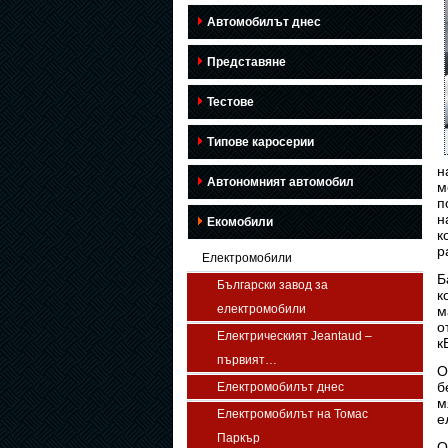
Автомобилът днес
Представяне
Тестове
Типове каросерии
н
Автономният автомобил
м
п
н
Екомобили
к
р
Електромобили
Б
Български завод за
к
електромобили
м
о
Електрическият Jeantaud –
к
първият…
О
б
Електромобилът днес
м
Електромобилът на Томас
е
Паркър
О