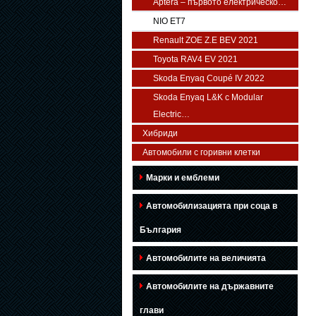
Aptera – първото електрическо…
NIO ET7
Renault ZOE Z.E BEV 2021
Toyota RAV4 EV 2021
Skoda Enyaq Coupé IV 2022
Skoda Enyaq L&K с Modular
Electric…
Хибриди
Автомобили с горивни клетки
Марки и емблеми
Автомобилизацията при соца в
България
Автомобилите на величията
Автомобилите на държавните
глави