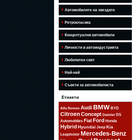
Автомобилите на звездите
Ретрокласика
Концептуални автомобили
Личности в автоиндустрията
Любопитен свят
Най-най
Съвети за автомобилиста
Етикети
BMW
Audi
BYD
Alfa Romeo
Citroen
Concept
DS
Daimler
Ford
Fiat
Automobiles
Honda
Hybrid
Hyundai
Kia
Jeep
Mercedes-Benz
Leapmotor