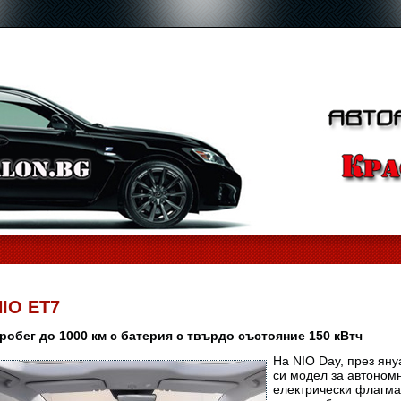
NIO ET7
робег до 1000 км с батерия с твърдо състояние 150 кВтч
На NIO Day, през яну
си модел за автоном
електрически флагма