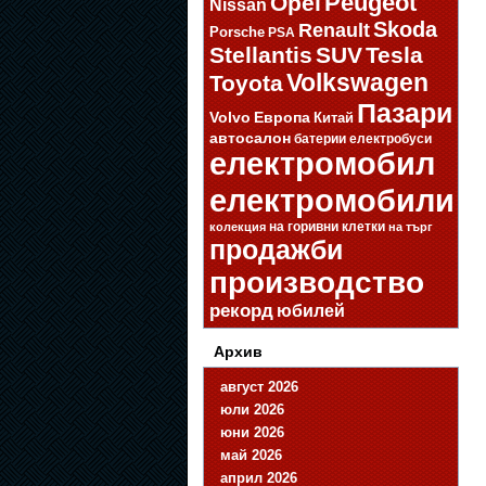
Opel
Peugeot
Nissan
Skoda
Renault
Porsche
PSA
Stellantis
SUV
Tesla
Volkswagen
Toyota
Пазари
Volvo
Европа
Китай
автосалон
батерии
електробуси
електромобил
електромобили
на горивни клетки
колекция
на търг
продажби
производство
рекорд
юбилей
Архив
август 2026
юли 2026
юни 2026
май 2026
април 2026