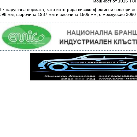
мощност от 1016 TO
T7 нарушава нормата, като интегрира високоефективни сензори ест
098 мм, широчина 1987 мм и височина 1505 мм, с междуосие 3060