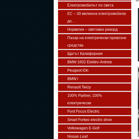
Електромобилът по света
ЕС – 30 милиона електромобили
до…
Норвегия – световен рекорд
Пазар на електрически превозни
средства
Щатът Калифорния
BMW 1602 Elektro-Antrieb
Peugeot iOn
BMW i
Renault Twizy
100% Partner, 100%
електрически
Ford Focus Electric
Smart Fortwo electric drive
Volkswagen E-Golf
Nissan Leaf