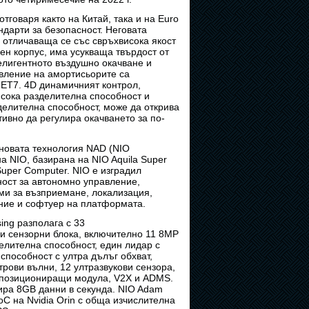
отговаря както на Китай, така и на Euro
дарти за безопасност. Неговата
, отличаваща се със свръхвисока якост
ен корпус, има усукваща твърдост от
елигентното въздушно окачване и
вление на амортисьорите са
 ET7. 4D динамичният контрол,
исока разделителна способност и
делителна способност, може да открива
тивно да регулира окачването за по-
-новата технология NAD (NIO
на NIO, базирана на NIO Aquila Super
uper Computer. NIO е изградил
ост за автономно управление,
ми за възприемане, локализация,
ение и софтуер на платформата.
sing разполага с 33
и сензорни блока, включително 11 8MP
елителна способност, един лидар с
способност с ултра дълъг обхват,
рови вълни, 12 ултразвукови сензора,
 позициониращи модула, V2X и ADMS.
рира 8GB данни в секунда. NIO Adam
oC на Nvidia Orin с обща изчислителна