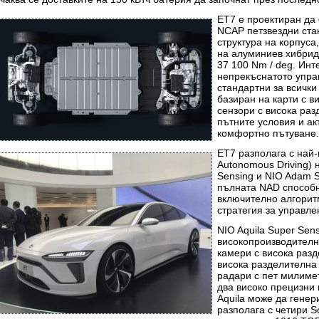
ET7 е проектиран да 
NCAP петзвездни стан
структура на корпуса
на алуминиев хибрид
37 100 Nm / deg. Инт
непрекъснатото упра
стандартни за всички
базиран на карти с в
сензори с висока раз
пътните условия и ак
комфортно пътуване.
ET7 разполага с най
Autonomous Driving) 
Sensing и NIO Adam S
пълната NAD способн
включително алгорит
стратегия за управл
NIO Aquila Super Sen
високопроизводителн
камери с висока разд
висока разделителна 
радари с пет милимет
два високо прецизни
Aquila може да гене
разполага с четири S