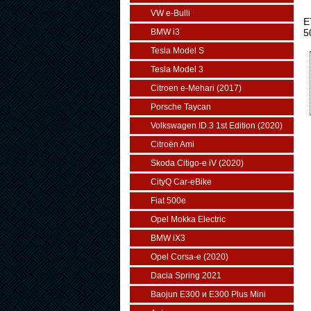
VW e-Bulli
E
BMW i3
5
Tesla Model S
Tesla Model 3
Citroen e-Mehari (2017)
Porsche Taycan
Volkswagen ID.3 1st Edition (2020)
Citroën Ami
Skoda Citigo-e iV (2020)
CityQ Car-eBike
Fiat 500e
Opel Mokka Electric
BMW iX3
Opel Corsa-e (2020)
Dacia Spring 2021
Baojun E300 и E300 Plus Mini