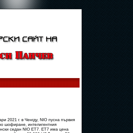
ари 2021 г. в Ченгду, NIO пусна първия
но шофиране, интелигентния
нски седан NIO ET7. ET7 има цена