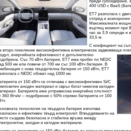
преди субсидиране, з
400 USD с BaaS (Бате
ET7 разполага с двиг
отпред и асинхронен 
Максималната мощнос
въртящ момент при 85
час за 3,9 секунди и 
33,5 м.
С коефициент на съп
а второ поколение високоефективна електрическа задвижваща
пла
одул, енергийната ефективност е допълнително
одобрена. Със 70 кВтч батерия, ET7 има пробег по NEDC
ад 500 км или повече от 700 км със 100 кВтч батерия. В
омбинация с нова твърдотелна батерия от 150 кВтч, ET7
азполага с NEDC обхват над 1000 км.
атерията от 150 кВтч се отличава с високоефективен Si/C
омпозитен аноден материал и свръх богат никелов катоден
атериал. Батерията има ултрависока енергийна плътност
т 360 Втч/кг – подобрение с 50% спрямо батерията от 100
Втч.
сновната технология на твърдата батерия използва
езопасен и ефективен твърд електролит. Втвърдяването на
ясто създава безопасна и стабилна връзка между
лектролитни, анодни и катодни материали.
чаква се доставките на 150 кВтч батерия да започнат през последн