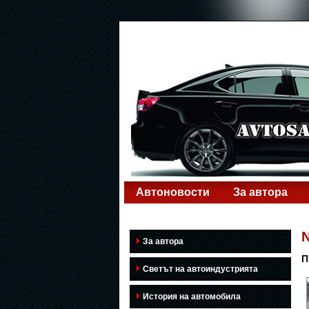
Автоновости
За автора
За автора
П
Светът на автоиндустрията
История на автомобила