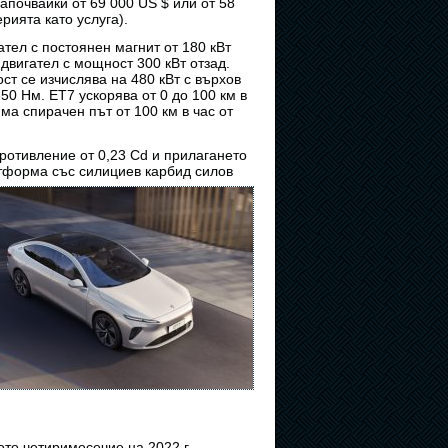
апочвайки от 69 000 US $ или от 58
рията като услуга).
ател с постоянен магнит от 180 кВт
двигател с мощност 300 кВт отзад.
т се изчислява на 480 кВт с върхов
0 Нм. ET7 ускорява от 0 до 100 км в
има спирачен път от 100 км в час от
ротивление от 0,23 Cd и прилагането
тформа със силициев карбид силов
ото четиримесечие на 2022 г.