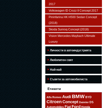
2017
Volkswagen ID Crozz II Concept 2017
Pininfarina HK H500 Sedan Concept
(2018)
Skoda Sunroq Concept (2018)
Vision Mercedes-Maybach Ultimate
Luxury
Личности в автоиндустрията
Любопитен свят
Най-най
Съвети за автомобилиста
Етикети
BMW
Audi
BYD
Alfa Romeo
Citroen
Concept
DS
Daimler
Ford
Fiat
Automobiles
Honda