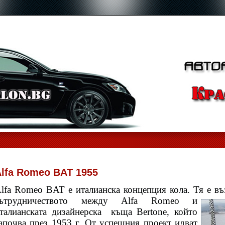
lfa Romeo BAT 1955
lfa Romeo BAT е италианска концепция кола. Тя е въ
ътрудничеството
между Alfa Romeo и
талианската дизайнерска
къща Bertone, който
апочва през 1953 г. От успешния проект идват