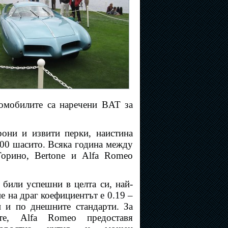
томобилите са наречени BAT за
они и извити перки, наистина
900 шасито. Всяка година между
Торино, Bertone и Alfa Romeo
 били успешни в целта си, най-
е на драг коефициентът е 0.19 –
 и по днешните стандарти. За
те, Alfa Romeo предоставя