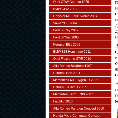
п
Opel GT/W Geneve 1975
н
BMW GINA 2001
с
Chrysler ME Four-Twelve 2004
и
Volvo YCC 2004
д
д
Lada X-Ray 2012
н
Ford SYNus 2005
Peugeot BB1 2009
В
е
BMW 328 Hommage 2011
к
Opel Flextreme GT/E 2010
о
Alfa Romeo Scighera 1997
а
Citroen Osee 2001
о
Mercedes F600 Hygenius 2005
Н
Citroen C-Cactus 2007
п
Mercedes-Benz F 700 2007
п
к
Fiat Mio 2010
Alfa Romeo Pandion Concept 2010
Honda Micro Commuter Concept