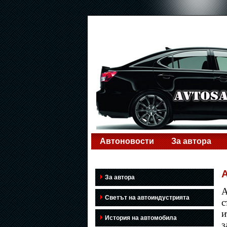
Автоновости
За автора
A
За автора
A
Светът на автоиндустрията
с
и
История на автомобила
з