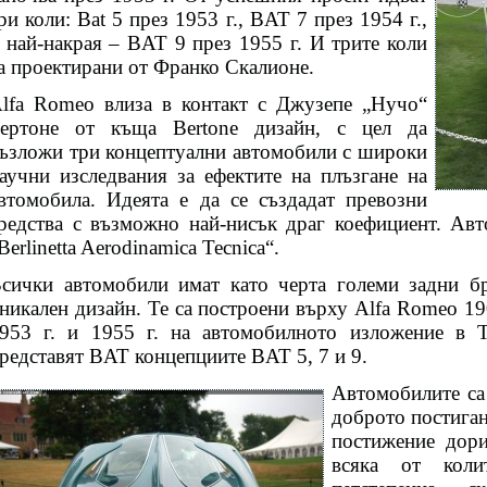
ри коли: Bat 5 през 1953 г., BAT 7 през 1954 г.,
 най-накрая – BAT 9 през 1955 г. И трите коли
а проектирани от Франко Скалионе.
lfa Romeo влиза в контакт с Джузепе „Нучо“
ертоне от къща Bertone дизайн, с цел да
ъзложи три концептуални автомобили с широки
аучни изследвания за ефектите на плъзгане на
втомобила. Идеята е да се създадат превозни
редства с възможно най-нисък драг коефициент. Ав
Berlinetta Aerodinamica Tecnica“.
сички автомобили имат като черта големи задни бр
никален дизайн. Те са построени върху Alfa Romeo 1
953 г. и 1955 г. на автомобилното изложение в 
редставят BAT концепциите BAT 5, 7 и 9.
Автомобилите са
доброто постиган
постижение дори
всяка от коли