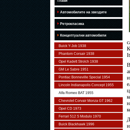
глави
Автомобилите на звездите
Ретрокласика
Концептуални автомобили
с
Buick Y-Job 1938
К
Phantom Corsair 1938
I
Opel Kadett Strolch 1938
B
GM Le Sabre 1951
а
и
Pontiac Bonneville Special 1954
е
Lincoln Indianapolis Concept 1955
ц
Alfa Romeo BAT 1955
к
Chevrolet Corvair Monza GT 1962
н
Opel CD 1973
к
Ferrari 512 S Modulo 1970
Д
Buick Blackhawk 1996
и