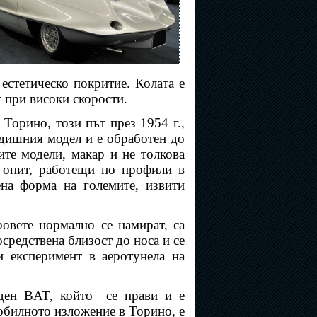
 естетическо покритие. Колата е
т при високи скорости.
Торино, този път през 1954 г.,
едишния модел и е обработен до
гите модели, макар и не толкова
я опит, работещи по профили в
ена форма на големите, извити
овете нормално се намират, са
средствена близост до носа и се
и експеримент в аеротунела на
еден BAT, който
се прави и е
обилното изложение в Торино, е