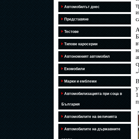
т
Автомобилът днес
и
с
Представяне
A
Тестове
Б
в
Типове каросерии
н
а
Автономният автомобил
с
Екомобили
„
В
Марки и емблеми
у
Автомобилизацията при соца в
1
п
България
Автомобилите на величията
Автомобилите на държавните