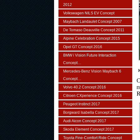
2012
Volkswagen NILS EV Concept
Maybach Landaulet Concept 2007
De Tomaso Deauville Concept 2011
Alpine Celebration Concept 2015
Opel GT Concept 2016
BMW i Vision Future Interaction
Concept…
Mercedes-Benz Vision Maybach 6
Concept…
С
п
Volvo 40.2 Concept 2016
R
Citroen CXperience Concept 2016
Peugeot Instinct 2017
Borgward Isabella Concept 2017
Audi Aicon Concept 2017
Skoda Element Concept 2017
Toyota Fine-Comfort Ride Concept