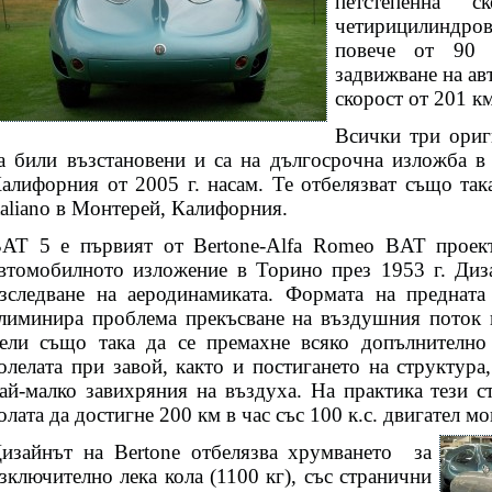
петстепенна 
четирицилиндро
повече от 90 
задвижване на ав
скорост от 201 км
Всички три ори
а били възстановени и са на дългосрочна изложба в
алифорния от 2005 г. насам. Те отбелязват също та
taliano в Монтерей, Калифорния.
AT 5 е първият от Bertone-Alfa Romeo BAT проект
втомобилното изложение в Торино през 1953 г. Диза
зследване на аеродинамиката. Формата на предната
лиминира проблема прекъсване на въздушния поток 
ели също така да се премахне всяко допълнително 
олелата при завой, както и постигането на структура
ай-малко завихряния на въздуха. На практика тези с
олата да достигне 200 км в час със 100 к.с. двигател м
изайнът на Bertone отбелязва хрумването
за
зключително лека кола (1100 кг), със странични