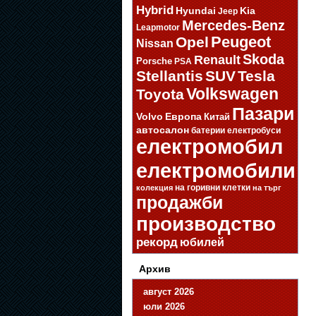
Hybrid
Hyundai
Kia
Jeep
Mercedes-Benz
Leapmotor
Opel
Peugeot
Nissan
Skoda
Renault
Porsche
PSA
Stellantis
SUV
Tesla
Volkswagen
Toyota
Пазари
Volvo
Европа
Китай
автосалон
батерии
електробуси
електромобил
електромобили
на горивни клетки
колекция
на търг
продажби
производство
рекорд
юбилей
Архив
август 2026
юли 2026