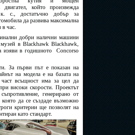
скоростна кутия и мощен
в двигател, който произвежда
к. с., достатъчно добър за
томобила да развива максимална
 в час.
гинални добри налични машини
 музей в Blackhawk Blackhawk,
ка изяви в годишното
Concorso
и. За първи път е показан на
йнът на модела е на базата на
 част всъщност има за цел да
при високи скорости. Проектът
съпротивление, генерирано от
, която да се създаде възможно
троги критерии ще позволят на
онтиран като стандарт.