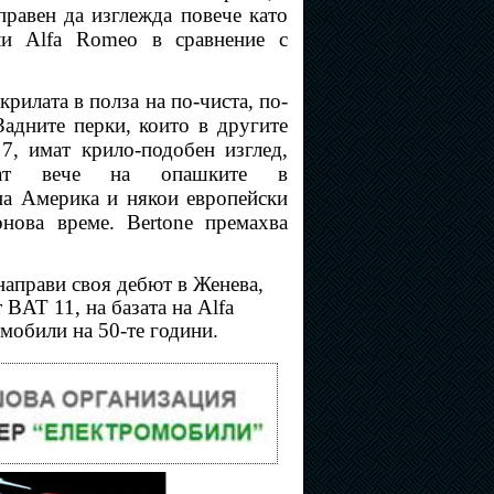
правен да изглежда повече като
ли Alfa Romeo в сравнение с
крилата в полза на по-чиста, по-
Задните перки, които в другите
 7, имат крило-подобен изглед,
чат вече на опашките в
на Америка и някои европейски
нова време. Bertone премахва
направи своя дебют в Женева,
 BAT 11, на базата на Alfa
мобили на 50-те години.