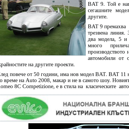
BAT 9. Той е на
сегашните моде
другите.
BAT 9 премахва
трезвена линия. 
два модела, 5 и
много прили
производството 
автомобили от о
крайностите на другите проекти.
лед повече от 50 години, има нов модел BAT. BAT 11 
о време на Auto 2008, макар и не в самото шоу. Новият
omeo 8C Competizione, е в стила на
класическите
авто