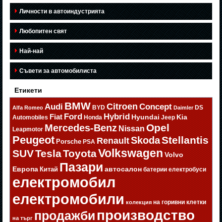
Личности в автоиндустрията
Любопитен свят
Най-най
Съвети за автомобилиста
Етикети
BMW
Citroen
Audi
Concept
BYD
DS
Alfa Romeo
Daimler
Ford
Hybrid
Fiat
Hyundai
Kia
Automobiles
Honda
Jeep
Opel
Mercedes-Benz
Nissan
Leapmotor
Peugeot
Stellantis
Skoda
Renault
Porsche
PSA
Volkswagen
SUV
Tesla
Toyota
Volvo
Пазари
Европа
автосалон
Китай
батерии
електробуси
електромобил
електромобили
на горивни клетки
колекция
производство
продажби
на търг