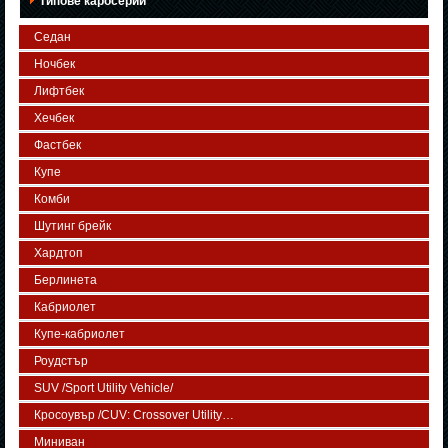
Типове каросерии
Седан
Ночбек
Лифтбек
Хечбек
Фастбек
Купе
Комби
Шутинг брейк
Хардтоп
Берлинета
Кабриолет
Купе-кабриолет
Роудстър
SUV /Sport Utility Vehicle/
Кросоувър /CUV: Crossover Utility…
Миниван