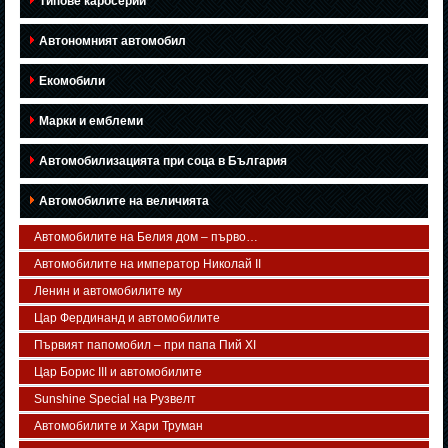
Типове каросерии
Автономният автомобил
Екомобили
Марки и емблеми
Автомобилизацията при соца в България
Автомобилите на величията
Автомобилите на Белия дом – първо…
Автомобилите на император Николай II
Ленин и автомобилите му
Цар Фердинанд и автомобилите
Първият папомобил – при папа Пий XI
Цар Борис III и автомобилите
Sunshine Special на Рузвелт
Автомобилите и Хари Труман