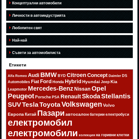
Концептуални автомобили
Личности в автоиндустрията
Любопитен свят
Най-най
Съвети за автомобилиста
Етикети
BMW
Citroen
Audi
Concept
BYD
DS
Alfa Romeo
Daimler
Ford
Hybrid
Fiat
Hyundai
Kia
Automobiles
Honda
Jeep
Opel
Mercedes-Benz
Nissan
Leapmotor
Peugeot
Stellantis
Skoda
Renault
Porsche
PSA
Volkswagen
SUV
Tesla
Toyota
Volvo
Пазари
Европа
автосалон
Китай
батерии
електробуси
електромобил
електромобили
на горивни клетки
колекция