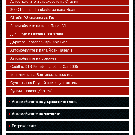
Автострастите и страховете на Сталин
300D Pullman Landaulet за папа Йоан…
Citroën DS спасява де Гол
Автомобилите на папа Павел VI
Д. Кенеди и Lincoln Continental …
Държавен автопарк при Хрушчов
Автомобилите и папа Йоан Павел ІІ
Автомобилите на Брежнев
Cadillac DTS Presidential State Car 2005…
Колекцията на Британската кралица
Султанът на Бруней с хиляди екзотики
Руският проект „Кортеж“
Автомобилите на държавните глави
Автомобилите на звездите
Ретрокласика