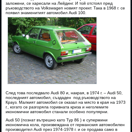
заложени, се харесали на Лейдинг. И той отстоял пред
ръководството на Volkswagen новият проект. Така в 1968 г. се
появил знаменитият автомобил Audi 100.
След това последвало Audi 80 и, накрая, в 1974 г. – Audi 50,
последният автомобил, създаден под ръководството на
Крауз. Малкият автомобил се оказал на място в края на 1973
г., когато се разгоряла горивната криза и неголемите
икономични автомобил станали особено популярни.
Audi 50 (познат вътрешно като Typ 86 ) е супермини
икономична кола, произвеждана от германския автомобилен
производител Audi през 1974-1978 г. и се продава само в