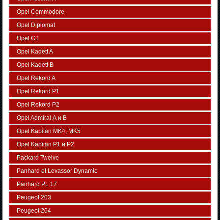
Opel Commodore
Opel Diplomat
Opel GT
Opel Kadett A
Opel Kadett B
Opel Rekord A
Opel Rekord P1
Opel Rekord P2
Opel Admiral А и В
Opel Kapitän MK4, MK5
Opel Kapitän P1 и P2
Packard Twelve
Panhard et Levassor Dynamic
Panhard PL 17
Peugeot 203
Peugeot 204