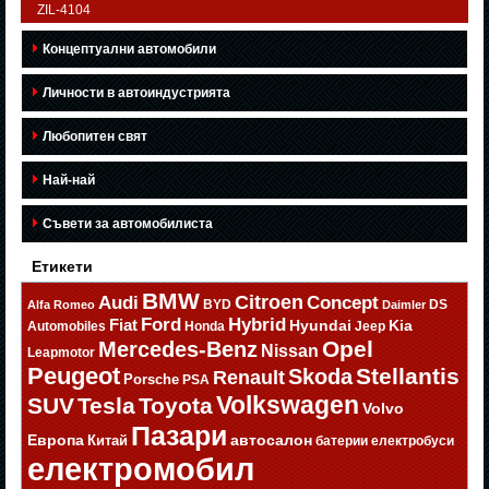
ZIL-4104
Концептуални автомобили
Личности в автоиндустрията
Любопитен свят
Най-най
Съвети за автомобилиста
Етикети
BMW
Citroen
Audi
Concept
BYD
DS
Alfa Romeo
Daimler
Ford
Hybrid
Fiat
Hyundai
Kia
Automobiles
Honda
Jeep
Opel
Mercedes-Benz
Nissan
Leapmotor
Peugeot
Stellantis
Skoda
Renault
Porsche
PSA
Volkswagen
SUV
Tesla
Toyota
Volvo
Пазари
Европа
автосалон
Китай
батерии
електробуси
електромобил