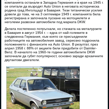
компанията останали в Западна Германия и в края на 1945 г.
се опитали да възродят Auto Union в неговата историческа
родина град Инголщадт в Бавария. Тези титанически усилия
довели до това, че на 3 септември 1949 г. компанията била
регистрирана и започнала пускане на мотоциклети и
неголеми развозни автомобили под марката DKW.
Делата постепенно потръгнали, но стачката на металурзите
в Бавария в август 1954 г. – една от най-големите в
следвоенна Германия, към която се присъединили
работниците на автомобилния завод, сериозно подронила
положението с финансите на Auto Union. В резултат, през
април 1958 г. 88% от акциите били придобити от Daimler-
Benz. В началото на 1960-те години автомобилите DKW
започнали да губят популярност, основно заради архаичните
двутактови двигатели.