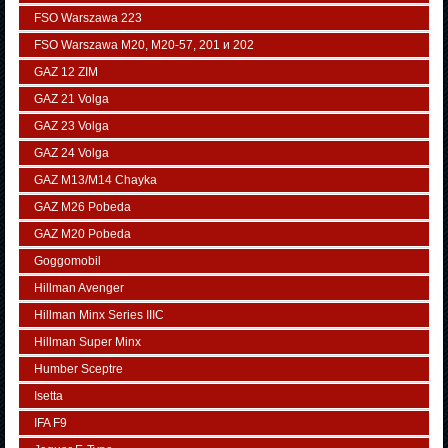
FSO Warszawa 223
FSO Warszawa М20, M20-57, 201 и 202
GAZ 12 ZIM
GAZ 21 Volga
GAZ 23 Volga
GAZ 24 Volga
GAZ M13/M14 Chayka
GAZ M26 Pobeda
GAZ М20 Pobeda
Goggomobil
Hillman Avenger
Hillman Minx Series IIIC
Hillman Super Minx
Humber Sceptre
Isetta
IFA F9