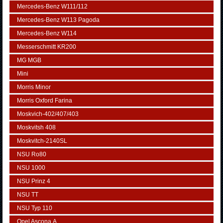
Mercedes-Benz W111/112
Mercedes-Benz W113 Pagoda
Mercedes-Benz W114
Messerschmitt KR200
MG MGB
Mini
Morris Minor
Morris Oxford Farina
Moskvich-402/407/403
Moskvitsh 408
Moskvitch-2140SL
NSU Ro80
NSU 1000
NSU Prinz 4
NSU TT
NSU Typ 110
Opel Ascona А