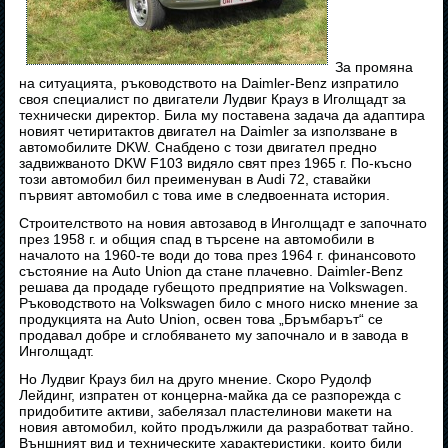
За промяна
на ситуацията, ръководството на Daimler-Benz изпратило
своя специалист по двигатели Лудвиг Крауз в Иголщадт за
технически директор. Била му поставена задача да адаптира
новият четиритактов двигател на Daimler за използване в
автомобилите DKW. Снабдено с този двигател предно
задвижваното DKW F103 видяло свят през 1965 г. По-късно
този автомобил бил преименуван в Audi 72, ставайки
първият автомобил с това име в следвоенната история.
Строителството на новия автозавод в Инголщадт е започнато
през 1958 г. и общия спад в търсене на автомобили в
началото на 1960-те води до това през 1964 г. финансовото
състояние на Auto Union да стане плачевно. Daimler-Benz
решава да продаде губещото предприятие на Volkswagen.
Ръководството на Volkswagen било с много ниско мнение за
продукцията на Auto Union, освен това „Бръмбарът“ се
продавал добре и сглобяването му започнало и в завода в
Инголщадт.
Но Лудвиг Крауз бил на друго мнение. Скоро Рудолф
Лейдинг, изпратен от концерна-майка да се разпорежда с
придобитите активи, забелязал пластелинови макети на
новия автомобил, който продължили да разработват тайно.
Външният вид и техническите характеристики, които били