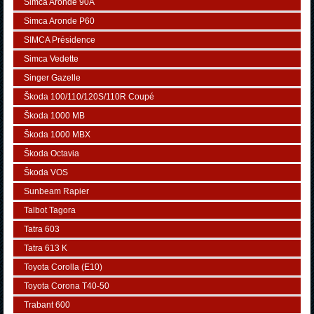
Simca Aronde 90A
Simca Aronde P60
SIMCA Présidence
Simca Vedette
Singer Gazelle
Škoda 100/110/120S/110R Coupé
Škoda 1000 MB
Škoda 1000 MBX
Škoda Octavia
Škoda VOS
Sunbeam Rapier
Talbot Tagora
Tatra 603
Tatra 613 K
Toyota Corolla (E10)
Toyota Corona T40-50
Trabant 600