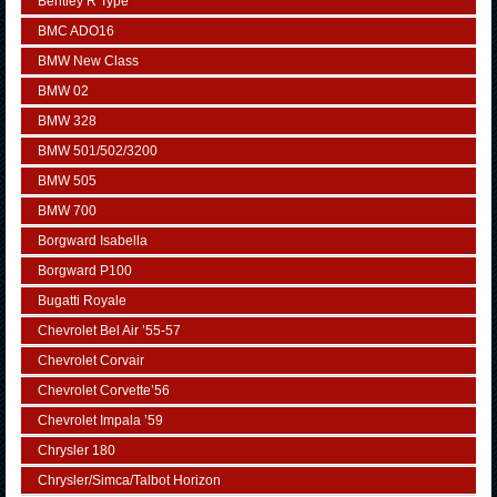
Bentley R Type
BMC ADO16
BMW New Class
BMW 02
BMW 328
BMW 501/502/3200
BMW 505
BMW 700
Borgward Isabella
Borgward P100
Bugatti Royale
Chevrolet Bel Air ’55-57
Chevrolet Corvair
Chevrolet Corvette’56
Chevrolet Impala ’59
Chrysler 180
Chrysler/Simca/Talbot Horizon