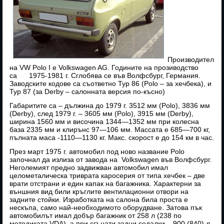
Производител
на VW Polo I е Volkswagen AG. Годините на прозиводство
са 1975-1981 г. Сглобява се във Волфсбург, Германия.
Заводските кодове са съответно Typ 86 (Polo – за хечбека), и
Typ 87 (за Derby – салонната версия по-късно)
Габаритите са – дължина до 1979 г. 3512 мм (Polo), 3836 мм
(Derby), след 1979 г. – 3605 мм (Polo), 3915 мм (Derby),
ширина 1560 мм и височина 1344—1352 мм при колесна
база 2335 мм и клирънс 97—106 мм. Массата е 685—700 кг,
пълната маса -1110—1130 кг. Макс. скорост е до 154 км в час.
През март 1975 г. автомобил под ново название Polo
започнал да излиза от завода на Volkswagen във Волфсбург.
Неголемият предно задвижван автомобил имал
целометалическа триврата каросерия от типа хечбек – две
врати отстрани и един капак на багажника. Характерни за
външния вид били кръглите вентилационни отвори на
задните стойки. Изработката на салона била проста е
нескъпа, само най-необходимото оборудване. Затова пък
автомобилът имал добър багажник от 258 л (238 по
методиката VDA), а при сгънати задни седалки – 900 (840) л.