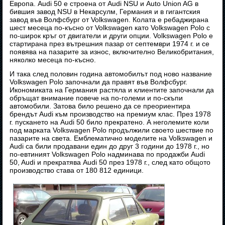
Европа. Audi 50 е строена от Audi NSU и Auto Union AG в
бившия завод NSU в Некарсулм, Германия и в гигантския
завод във Волфсбург от Volkswagen. Колата е ребаджирана
шест месеца по-късно от Volkswagen като Volkswagen Polo с
по-широк кръг от двигатели и други опции. Volkswagen Polo е
стартирана през вътрешния пазар от септември 1974 г. и се
появява на пазарите за износ, включително Великобритания,
няколко месеца по-късно.
И така след половин година автомобилът под ново название
Volkswagen Polo започнали да правят във Волфсбург.
Икономиката на Германия растяла и клиентите започнали да
обръщат внимание повече на по-големи и по-скъпи
автомобили. Затова било решено да се преориентира
брендът Audi към производство на премиум клас. През 1978
г. пускането на Audi 50 било прекратено. А неголемите коли
под марката Volkswagen Polo продължили своето шествие по
пазарите на света. Емблематично моделите на Volkswagen и
Audi са били продавани един до друг 3 години до 1978 г., но
по-евтиният Volkswagen Polo надминава по продажби Audi
50, Audi и прекратява Audi 50 през 1978 г., след като общото
производство става от 180 812 единици.