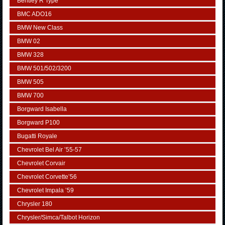
Bentley R Type
BMC ADO16
BMW New Class
BMW 02
BMW 328
BMW 501/502/3200
BMW 505
BMW 700
Borgward Isabella
Borgward P100
Bugatti Royale
Chevrolet Bel Air ’55-57
Chevrolet Corvair
Chevrolet Corvette’56
Chevrolet Impala ’59
Chrysler 180
Chrysler/Simca/Talbot Horizon