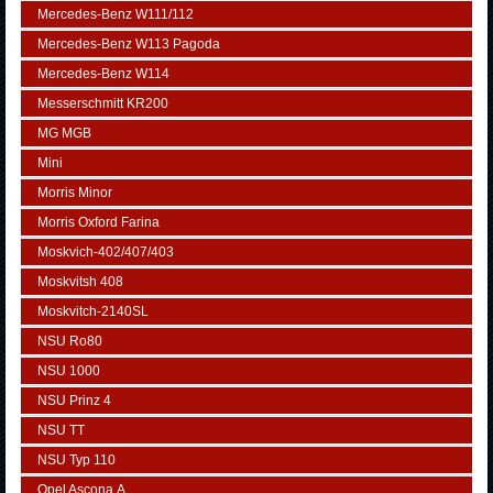
Mercedes-Benz W111/112
Mercedes-Benz W113 Pagoda
Mercedes-Benz W114
Messerschmitt KR200
MG MGB
Mini
Morris Minor
Morris Oxford Farina
Moskvich-402/407/403
Moskvitsh 408
Moskvitch-2140SL
NSU Ro80
NSU 1000
NSU Prinz 4
NSU TT
NSU Typ 110
Opel Ascona А