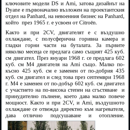
ключовите модели DS и Ami, затова дизайнът на
Dyanе е първоначално възложен на проектантския
отдел на Panhard, на невоенния бизнес на Panhard,
който
през 1965 г. е усвоен от Citroën.
Както и при 2CV, двигателят е с въздушно
охлаждане, с полусферична горивна камера и
гладки горни части на буталата. За първите
няколко месеца се предлага само същият 425 куб.
см двигател. През януари 1968 г. се предлага 602
куб. см M4 двигателя на Ami също. Малко по-
късно 425 куб. см е заменен от по-добрия 435
куб. см двигател и след това през септември 1968
г. M4 е заменен от по-добър 602 куб. см двигател
с участието на по-висока степен на сгъстяване
и
принудително пълнене, което дава малко повече
мощност. Както и при 2CV, и Ami, въздушното
охлаждане се отвежда директно към нагревателя,
дава отлично подсушаване и отопление.