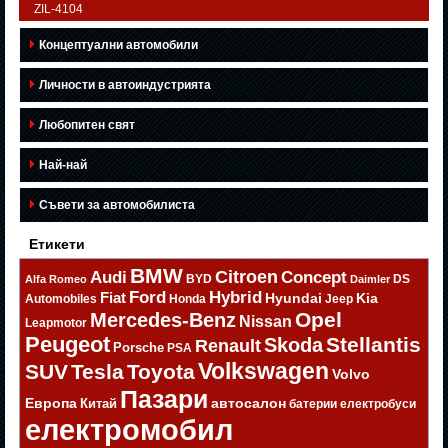
ZIL-4104
Концептуални автомобили
Личности в автоиндустрията
Любопитен свят
Най-най
Съвети за автомобилиста
Етикети
BMW
Citroen
Audi
Concept
BYD
DS
Alfa Romeo
Daimler
Ford
Hybrid
Fiat
Hyundai
Kia
Automobiles
Honda
Jeep
Opel
Mercedes-Benz
Nissan
Leapmotor
Peugeot
Stellantis
Skoda
Renault
Porsche
PSA
Volkswagen
SUV
Tesla
Toyota
Volvo
Пазари
Европа
автосалон
Китай
батерии
електробуси
електромобил