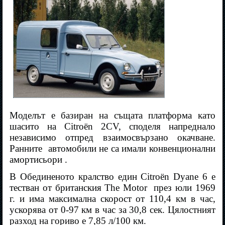
Моделът е базиран на същата платформа като
шасито на Citroën 2CV, споделя напреднало
независимо отпред взаимосвързано окачване.
Ранните
автомобили не са имали конвенционални
амортисьори .
В Обединеното кралство един Citroën Dyane 6 е
тестван от британския The Motor
през юли 1969
г. и има максимална скорост от 110,4 км в час,
ускорява от 0-97 км в час за 30,8 сек. Цялостният
разход на гориво е 7,85 л/100 км.