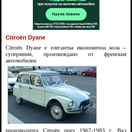
Citroën Dyane
Citroën Dyane е елегантна икономична кола –
супермини, произвеждано от френския
автомобилен
производител Citroën през 1967-1983 г. Въз