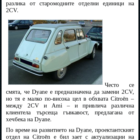
разлика от старомодните отделни единици на
2CV.
Често се
смята, че Dyane е предназначена да замени 2CV,
но тя е малко по-висока цел в обхвата Citroën –
между 2CV и Ami – и привлича различна
клиентела търсеща гъвкавост, предлагана от
хечбека на Dyane.
По време на развитието на Dyane, проектантският
отдел на Citroën е бил зает с актуализации на