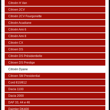
Citroën H Van
Citroen 2CV
Citroën 2CV Fourgonette
Citroën Acadiane
Citroën Ami 6
Citroën Ami 8
Citroën CX
Citroen DS
Citroën DS Présidentielle
Citroen DS Prestige
Citroën Dyane
Citroen SM Presidential
Cord 810/812
Dacia 1100
Dacia 2000
DAF 33, 44 и 46
Daimler DK400