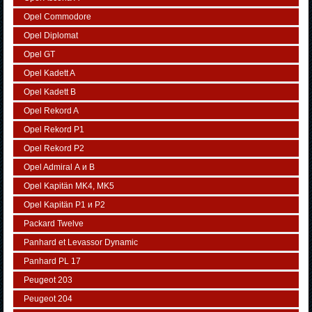
Opel Commodore
Opel Diplomat
Opel GT
Opel Kadett A
Opel Kadett B
Opel Rekord A
Opel Rekord P1
Opel Rekord P2
Opel Admiral А и В
Opel Kapitän MK4, MK5
Opel Kapitän P1 и P2
Packard Twelve
Panhard et Levassor Dynamic
Panhard PL 17
Peugeot 203
Peugeot 204