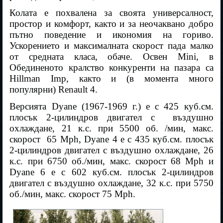
Колата е похвалена за своята универсалност,
простор и комфорт, както и за неочаквано добро
пътно поведение и икономия на гориво.
Ускорението и максималната скорост пада малко
от средната класа, обаче. Освен Mini, в
Обединеното кралство конкуренти на пазара са
Hillman Imp, както и (в момента много
популярни
)
Renault 4.
Версията Dyane (1967-1969 г.) е с 425 куб.см.
плосък 2-цилиндров двигател с
въздушно
охлаждане, 21 к.с. при 5500 об. /мин, макс.
скорост
65 Mph, Dyane 4 е с 435 куб.см. плосък
2-цилиндров двигател с въздушно охлаждане, 26
к.с. при 6750 об./мин, макс. скорост 68 Mph и
Dyane 6 е с 602 куб.см. плосък 2-цилиндров
двигател с въздушно охлаждане, 32 к.с. при 5750
об./мин, макс. скорост 75 Mph.