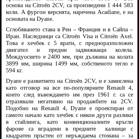
основа на Citroën 2CV, са произведени 1 444 583
коли. A фургон версията, наречена Acadiane, е на
основата на Dyane.
Сглобяването става в Рен – Франция и в Сайпа –
Иран. Наследници са Citroën Visa и Citroën Axel.
Това е хечбек с 5 врати, с предноразположен
двигател и предни задвижващи колела.
Междуосието е 2400 мм, при дължина на колата
3899 мм, ширина 1499 мм, собственото тегло е
594 кг.
Dyane е развитието на Citroën 2CV, и е замислена
като отговор на все по-популярните Renault 4,
които след въвеждането им през 1961 г. са се
отразявали негативно на продажбите на 2CV.
Подобно на Renault 4, Dyane е проектиран от
самото начало като хечбек с някои други разлики
в стайлинга, като конвенционалните кръгли
фарове са вградени в предните
калници с
квадратен пръстен от неръждаема стомана – за