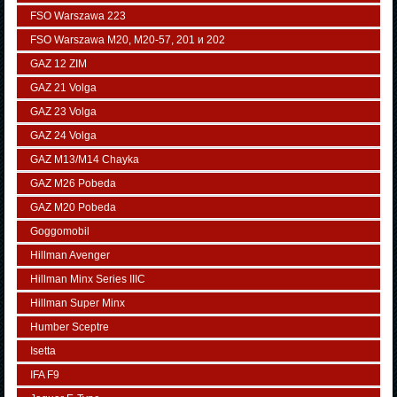
FSO Warszawa 223
FSO Warszawa М20, M20-57, 201 и 202
GAZ 12 ZIM
GAZ 21 Volga
GAZ 23 Volga
GAZ 24 Volga
GAZ M13/M14 Chayka
GAZ M26 Pobeda
GAZ М20 Pobeda
Goggomobil
Hillman Avenger
Hillman Minx Series IIIC
Hillman Super Minx
Humber Sceptre
Isetta
IFA F9