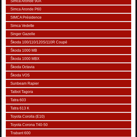
Simca Aronde 90A
Simca Aronde P60
SIMCA Présidence
Simca Vedette
Singer Gazelle
Škoda 100/110/120S/110R Coupé
Škoda 1000 MB
Škoda 1000 MBX
Škoda Octavia
Škoda VOS
Sunbeam Rapier
Talbot Tagora
Tatra 603
Tatra 613 K
Toyota Corolla (E10)
Toyota Corona T40-50
Trabant 600