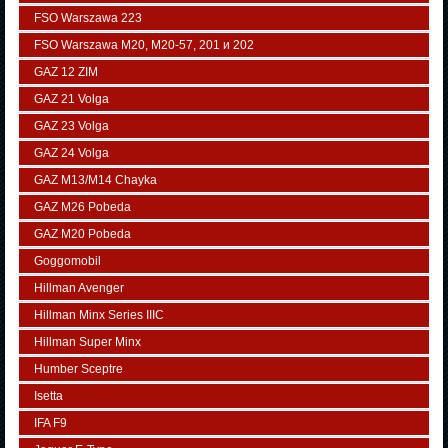
FSO Warszawa 223
FSO Warszawa М20, M20-57, 201 и 202
GAZ 12 ZIM
GAZ 21 Volga
GAZ 23 Volga
GAZ 24 Volga
GAZ M13/M14 Chayka
GAZ M26 Pobeda
GAZ М20 Pobeda
Goggomobil
Hillman Avenger
Hillman Minx Series IIIC
Hillman Super Minx
Humber Sceptre
Isetta
IFA F9