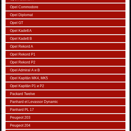
Opel Commodore
Opel Diplomat
Opel GT
Opel Kadett A
Opel Kadett B
Opel Rekord A
Opel Rekord P1
Opel Rekord P2
Opel Admiral А и В
Opel Kapitän MK4, MK5
Opel Kapitän P1 и P2
Packard Twelve
Panhard et Levassor Dynamic
Panhard PL 17
Peugeot 203
Peugeot 204