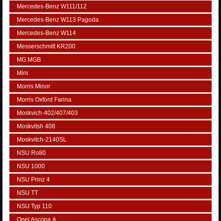
Mercedes-Benz W111/112
Mercedes-Benz W113 Pagoda
Mercedes-Benz W114
Messerschmitt KR200
MG MGB
Mini
Morris Minor
Morris Oxford Farina
Moskvich-402/407/403
Moskvitsh 408
Moskvitch-2140SL
NSU Ro80
NSU 1000
NSU Prinz 4
NSU TT
NSU Typ 110
Opel Ascona А