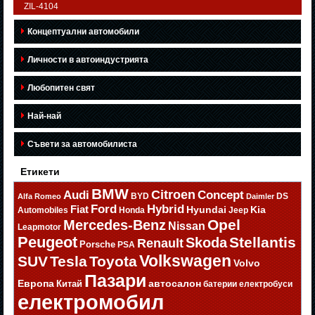
ZIL-4104
Концептуални автомобили
Личности в автоиндустрията
Любопитен свят
Най-най
Съвети за автомобилиста
Етикети
BMW
Citroen
Audi
Concept
BYD
DS
Alfa Romeo
Daimler
Ford
Hybrid
Fiat
Hyundai
Kia
Automobiles
Honda
Jeep
Opel
Mercedes-Benz
Nissan
Leapmotor
Peugeot
Stellantis
Skoda
Renault
Porsche
PSA
Volkswagen
SUV
Tesla
Toyota
Volvo
Пазари
Европа
автосалон
Китай
батерии
електробуси
електромобил