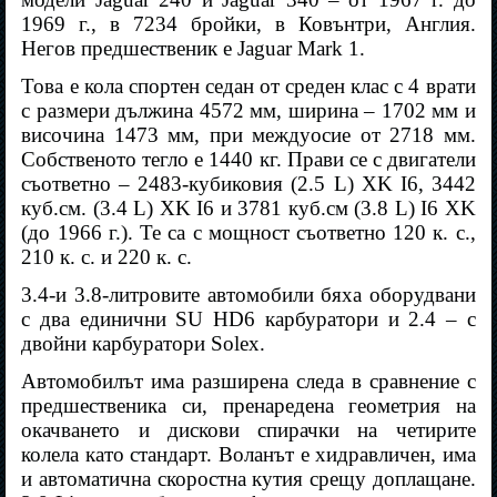
1969 г., в 7234 бройки, в Ковънтри, Англия.
Негов предшественик е Jaguar Mark 1.
Това е кола спортен седан от среден клас с 4 врати
с размери дължина 4572 мм, ширина – 1702 мм и
височина 1473 мм, при междуосие от 2718 мм.
Собственото тегло е 1440 кг. Прави се с двигатели
съответно – 2483-кубиковия (2.5 L) XK I6, 3442
куб.см. (3.4 L) XK I6 и 3781 куб.см (3.8 L) I6 XK
(до 1966 г.). Те са с мощност съответно 120 к. с.,
210 к. с. и 220 к. с.
3.4-и 3.8-литровите автомобили бяха оборудвани
с два единични SU HD6 карбуратори и 2.4 – с
двойни карбуратори Solex.
Автомобилът има разширена следа в сравнение с
предшественика си, пренаредена геометрия на
окачването и дискови спирачки на четирите
колела като стандарт. Воланът е хидравличен, има
и автоматична скоростна кутия срещу доплащане.