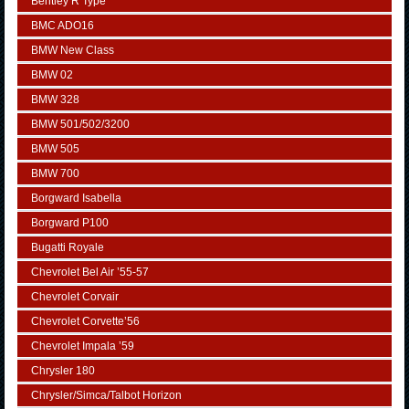
Bentley R Type
BMC ADO16
BMW New Class
BMW 02
BMW 328
BMW 501/502/3200
BMW 505
BMW 700
Borgward Isabella
Borgward P100
Bugatti Royale
Chevrolet Bel Air ’55-57
Chevrolet Corvair
Chevrolet Corvette’56
Chevrolet Impala ’59
Chrysler 180
Chrysler/Simca/Talbot Horizon