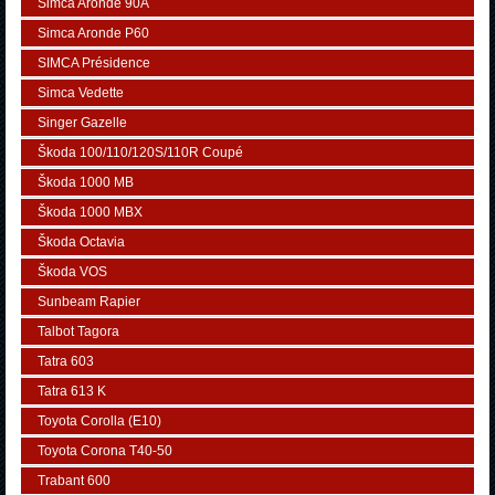
Simca Aronde 90A
Simca Aronde P60
SIMCA Présidence
Simca Vedette
Singer Gazelle
Škoda 100/110/120S/110R Coupé
Škoda 1000 MB
Škoda 1000 MBX
Škoda Octavia
Škoda VOS
Sunbeam Rapier
Talbot Tagora
Tatra 603
Tatra 613 K
Toyota Corolla (E10)
Toyota Corona T40-50
Trabant 600