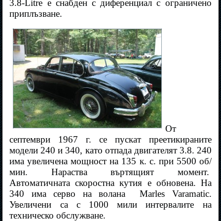
3.8-Litre е снабден с диференциал с ограничено
приплъзване.
От
септември 1967 г. се пускат преетикираните
модели 240 и 340, като отпада двигателят 3.8. 240
има увеличена мощност на 135 к. с. при 5500 об/
мин. Нараства въртящият момент.
Автоматичната скоростна кутия е обновена. На
340 има серво на волана
Marles Varamatic.
Увеличени са с 1000 мили интервалите на
техническо обслужване.