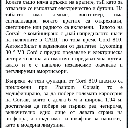
Колата също няма дръжки на вратите, тъй като за
отваряне се използват електричество и бутони. На
таблото има компас, висотомер, има
сигнализация, когато вратите са открехнати,
светлините или радиото са включени.
Тялото на
Corsair е комбинирано с „най-напредналото шаси
на наличните в САЩ“ по това време
Cord
810.
Автомобилът е задвижван от двигател
Lycoming
80 ° V8
Cord
с предно предаване и електрическа
четиристепенна автоматична предавателна кутия,
както и е с напълно независимо окачване и
регулируеми амортисьори.
Въпреки че тези функции от Cord 810 шасито са
приложени при Phantom Corsair, то е
модифицирано, за да побере голямата каросерия
на Corsair, която е дълга 6 м и широка 1,94 м,
достатъчна да побере на първия ред четирима,
включително едно лице от лявата страна на
шофьора, а отзад има
и шкафове за напитки,
като в модерна лимузина.