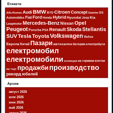
Етикети
BMW
Citroen
Audi
Concept
BYD
DS
Alfa Romeo
Daimler
Ford
Hybrid
Fiat
Hyundai
Kia
Automobiles
Honda
Jeep
Opel
Mercedes-Benz
Nissan
Leapmotor
Peugeot
Stellantis
Skoda
Renault
Porsche
PSA
Volkswagen
SUV
Tesla
Toyota
Volvo
Пазари
Европа
автосалон
Китай
батерии
електробуси
електромобил
електромобили
на горивни клетки
колекция
производство
продажби
на търг
рекорд
юбилей
Архив
август 2026
юли 2026
юни 2026
май 2026
април 2026