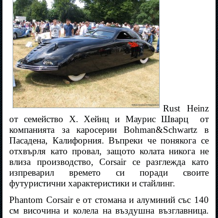
Rust Heinz
от семейство Х. Хейнц и Маурис Шварц
от
компанията за каросерии Bohman&Schwartz в
Пасадена, Калифорния. Въпреки че понякога се
отхвърля като провал, защото колата никога не
влиза производство, Corsair се разглежда като
изпреварил времето си поради своите
футуристични характеристики и стайлинг.
Phantom Corsair е от стомана и алуминий със 140
см височина и колела на въздушна възглавница.