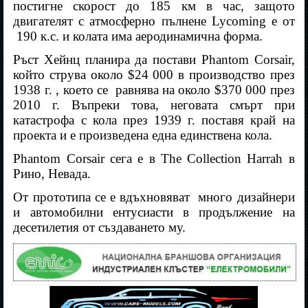
постигне скорост до 185 км в час, защото
двигателят с атмосферно пълнене Lycoming е от
190 к.с. и колата има аеродинамична форма.
Ръст Хейнц планира да постави Phantom Corsair,
който струва около $24 000 в производство през
1938 г. , което се
равнява на около $370 000 през
2010 г. Въпреки това, неговата смърт при
катастрофа с кола през 1939 г. поставя край на
проекта и е произведена една единствена кола.
Phantom Corsair сега е в The Collection Harrah в
Рино, Невада.
От прототипа се е вдъхновяват
много дизайнери
и автомобилни ентусиасти в продължение на
десетилетия от създаването му.