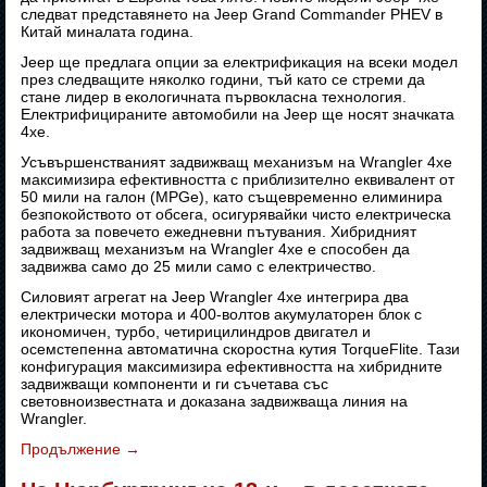
следват представянето на Jeep Grand Commander PHEV в
Китай миналата година.
Jeep ще предлага опции за електрификация на всеки модел
през следващите няколко години, тъй като се стреми да
стане лидер в екологичната първокласна технология.
Електрифицираните автомобили на Jeep ще носят значката
4xe.
Усъвършенстваният задвижващ механизъм на Wrangler 4xe
максимизира ефективността с приблизително еквивалент от
50 мили на галон (MPGe), като същевременно елиминира
безпокойството от обсега, осигурявайки чисто електрическа
работа за повечето ежедневни пътувания. Хибридният
задвижващ механизъм на Wrangler 4xe е способен да
задвижва само до 25 мили само с електричество.
Силовият агрегат на Jeep Wrangler 4xe интегрира два
електрически мотора и 400-волтов акумулаторен блок с
икономичен, турбо, четирицилиндров двигател и
осемстепенна автоматична скоростна кутия TorqueFlite. Тази
конфигурация максимизира ефективността на хибридните
задвижващи компоненти и ги съчетава със
световноизвестната и доказана задвижваща линия на
Wrangler.
Продължение
→