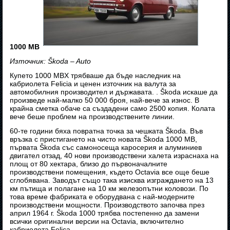
1000 MB
Източник: Škoda – Auto
Купето 1000 MBX трябваше да бъде наследник на
кабриолета Felicia и ценен източник на валута за
автомобилния производител и държавата. . Škoda искаше да
произведе най-малко 50 000 броя, най-вече за износ. В
крайна сметка обаче са създадени само 2500 копия. Колата
вече беше проблем на производствените линии.
60-те години бяха повратна точка за чешката Škoda. Във
връзка с пристигането на чисто новата Škoda 1000 MB,
първата Škoda със самоносеща каросерия и алуминиев
двигател отзад, 40 нови производствени халета израснаха на
площ от 80 хектара, близо до първоначалните
производствени помещения, където Octavia все още беше
сглобявана. Заводът също така изисква изграждането на 13
км пътища и полагане на 10 км железопътни коловози. По
това време фабриката е оборудвана с най-модерните
производствени мощности. Производството започва през
април 1964 г. Škoda 1000 трябва постепенно да замени
всички оригинални версии на Octavia, включително
кабриолета Felica.