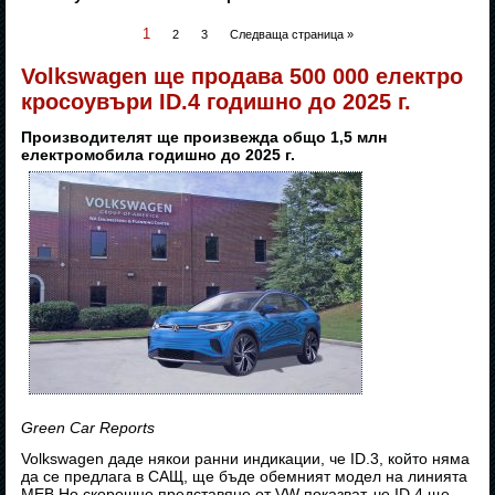
1
2
3
Следваща страница »
Volkswagen ще продава 500 000 електро
кросоувъри ID.4 годишно до 2025 г.
Производителят ще произвежда общо 1,5 млн
електромобила годишно до 2025 г.
Green Car Reports
Volkswagen даде някои ранни индикации, че ID.3, който няма
да се предлага в САЩ, ще бъде обемният модел на линията
MEB.Но скорошно представяне от VW показват, че ID.4 ще