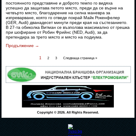
постоянното представяне и доброто темпо го видяха
успешно да защитава петото място, преди да се върне на
четвърто място, благодарение на силна маневра за
изпреварване, която го отведе покрай Майк Рокенфелер
(GER, Audi) дванадесет минути преди края на състезанието.
В 27-та обиколка Витман се възползва максимално от грешка
при шофиране от Робин Фрийнс (NED, Audi), за да
претендира за трето място и място на подиума.
Продължение
→
1
2
3
Следваща страница »
Copyright © 2026. All Rights Reserved.