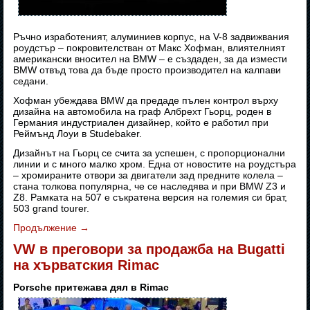
Ръчно изработеният, алуминиев корпус, на V-8 задвижвания
роудстър – покровителстван от Макс Хофман, влиятелният
американски вносител на BMW – е създаден, за да измести
BMW отвъд това да бъде просто производител на калпави
седани.
Хофман убеждава BMW да предаде пълен контрол върху
дизайна на автомобила на граф Албрехт Гьорц, роден в
Германия индустриален дизайнер, който е работил при
Реймънд Лоуи в Studebaker.
Дизайнът на Гьорц се счита за успешен, с пропорционални
линии и с много малко хром. Една от новостите на роудстъра
– хромираните отвори за двигатели зад предните колела –
стана толкова популярна, че се наследява и при BMW Z3 и
Z8. Рамката на 507 е съкратена версия на големия си брат,
503 grand tourer.
Продължение
→
VW в преговори за продажба на Bugatti
на хърватския Rimac
Porsche притежава дял в Rimac