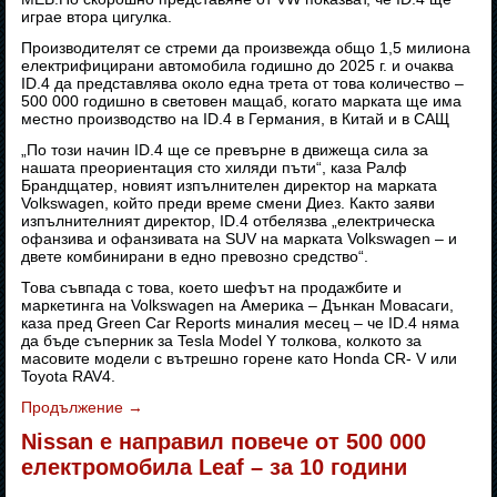
играе втора цигулка.
Производителят се стреми да произвежда общо 1,5 милиона
електрифицирани автомобила годишно до 2025 г. и очаква
ID.4 да представлява около една трета от това количество –
500 000 годишно в световен мащаб, когато марката ще има
местно производство на ID.4 в Германия, в Китай и в САЩ
„По този начин ID.4 ще се превърне в движеща сила за
нашата преориентация сто хиляди пъти“, каза Ралф
Брандщатер, новият изпълнителен директор на марката
Volkswagen, който преди време смени Диез. Както заяви
изпълнителният директор, ID.4 отбелязва „електрическа
офанзива и офанзивата на SUV на марката Volkswagen – и
двете комбинирани в едно превозно средство“.
Това съвпада с това, което шефът на продажбите и
маркетинга на Volkswagen на Америка – Дънкан Мовасаги,
каза пред Green Car Reports миналия месец – че ID.4 няма
да бъде съперник за Tesla Model Y толкова, колкото за
масовите модели с вътрешно горене като Honda CR- V или
Toyota RAV4.
Продължение
→
Nissan е направил повече от 500 000
електромобила Leaf – за 10 години