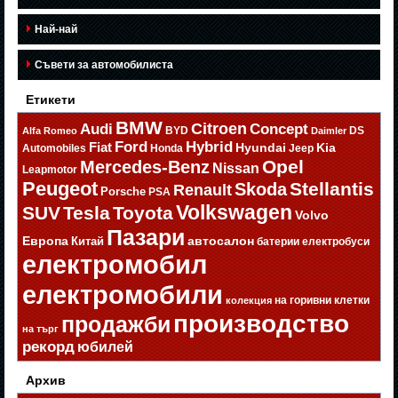
Най-най
Съвети за автомобилиста
Етикети
BMW
Citroen
Audi
Concept
BYD
DS
Alfa Romeo
Daimler
Ford
Hybrid
Fiat
Hyundai
Kia
Automobiles
Honda
Jeep
Opel
Mercedes-Benz
Nissan
Leapmotor
Peugeot
Stellantis
Skoda
Renault
Porsche
PSA
Volkswagen
SUV
Tesla
Toyota
Volvo
Пазари
Европа
автосалон
Китай
батерии
електробуси
електромобил
електромобили
на горивни клетки
колекция
производство
продажби
на търг
рекорд
юбилей
Архив