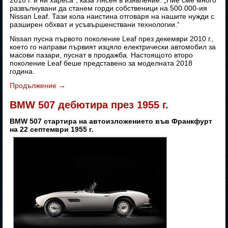
2018 г. и ни хареса“, каза Янсен в изявление. „Ние сме много
развълнувани да станем горди собственици на 500 000-ия
Nissan Leaf. Тази кола наистина отговаря на нашите нужди с
разширен обхват и усъвършенствани технологии.“
Nissan пусна първото поколение Leaf през декември 2010 г.,
което го направи първият изцяло електрически автомобил за
масови пазари, пуснат в продажба. Настоящото второ
поколение Leaf беше представено за моделната 2018
година.
Продължение
→
BMW 507 дебютира през 1955 г.
BMW 507 стартира на автоизложението във Франкфурт
на 22 септември 1955 г.