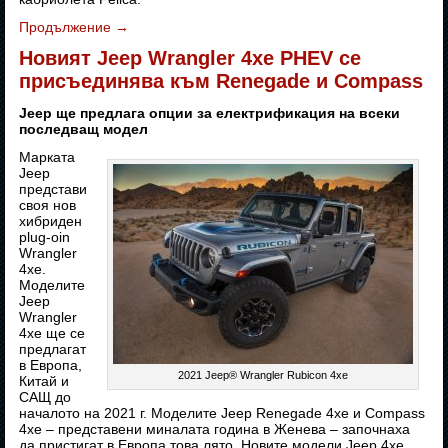
Продължение
→
Новият Jeep Wrangler 4xe PHEV се
присъединява към Renegade и Compass
Jeep ще предлага опции за електрификация на всеки
последващ модел
Марката
Jeep
представи
своя нов
хибриден
plug-oin
Wrangler
4xe.
Моделите
Jeep
Wrangler
4xe ще се
предлагат
в Европа,
2021 Jeep® Wrangler Rubicon 4xe
Китай и
САЩ до
началото на 2021 г. Моделите Jeep Renegade 4xe и Compass
4xe – представени миналата година в Женева – започнаха
да пристигат в Европа това лято. Новите модели Jeep 4xe