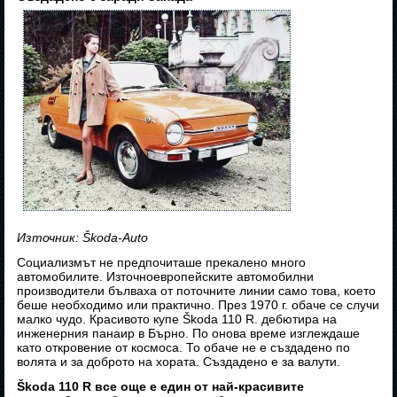
Източник: Škoda-Auto
Социализмът не предпочиташе прекалено много
автомобилите. Източноевропейските автомобилни
производители бълваха от поточните линии само това, което
беше необходимо или практично. През 1970 г. обаче се случи
малко чудо. Красивото купе Škoda 110 R. дебютира на
инженерния панаир в Бърно. По онова време изглеждаше
като откровение от космоса. То обаче не е създадено по
волята и за доброто на хората. Създадено е за валути.
Škoda 110 R все още е един от най-красивите