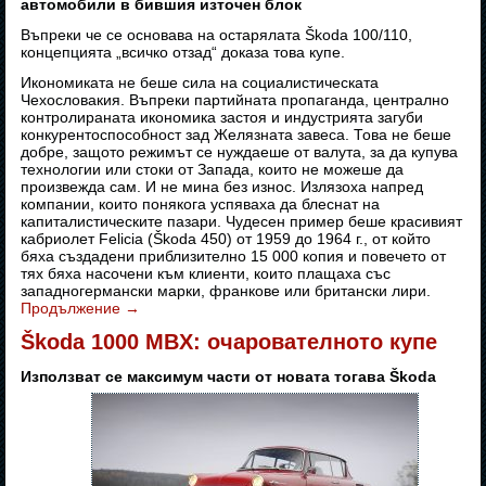
автомобили в бившия източен блок
Въпреки че се основава на остарялата Škoda 100/110,
концепцията „всичко отзад“ доказа това купе.
Икономиката не беше сила на социалистическата
Чехословакия. Въпреки партийната пропаганда, централно
контролираната икономика застоя и индустрията загуби
конкурентоспособност зад Желязната завеса. Това не беше
добре, защото режимът се нуждаеше от валута, за да купува
технологии или стоки от Запада, които не можеше да
произвежда сам. И не мина без износ. Излязоха напред
компании, които понякога успяваха да блеснат на
капиталистическите пазари. Чудесен пример беше красивият
кабриолет Felicia (Škoda 450) от 1959 до 1964 г., от който
бяха създадени приблизително 15 000 копия и повечето от
тях бяха насочени към клиенти, които плащаха със
западногермански марки, франкове или британски лири.
Продължение
→
Škoda 1000 MBX: очарователното купе
Използват се максимум части от новата тогава Škoda