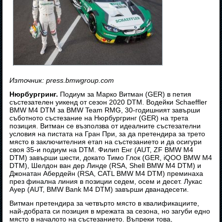
Източник: press.bmwgroup.com
Нюрбургринг.
Подиум за Марко Витман (GER) в петия
състезателен уикенд от сезон 2020 DTM. Водейки Schaeffler
BMW M4 DTM за BMW Team RMG, 30-годишният завърши
съботното състезание на Нюрбургринг (GER) на трета
позиция. Витман се възползва от идеалните състезателни
условия на пистата на Гран При, за да претендира за трето
място в заключителния етап на състезанието и да осигури
своя 35-и подиум на DTM. Филип Енг (AUT, ZF BMW M4
DTM) завърши шести, докато Тимо Глок (GER, iQOO BMW M4
DTM), Шелдон ван дер Линде (RSA, Shell BMW M4 DTM) и
Джонатан Абердейн (RSA, CATL BMW M4 DTM) преминаха
през финална линия в позиции седем, осем и десет. Лукас
Ауер (AUT, BMW Bank M4 DTM) завърши дванадесети.
Витман претендира за четвърто място в квалификациите,
най-добрата си позиция в мрежата за сезона, но загуби едно
място в началото на състезанието. Въпреки това,