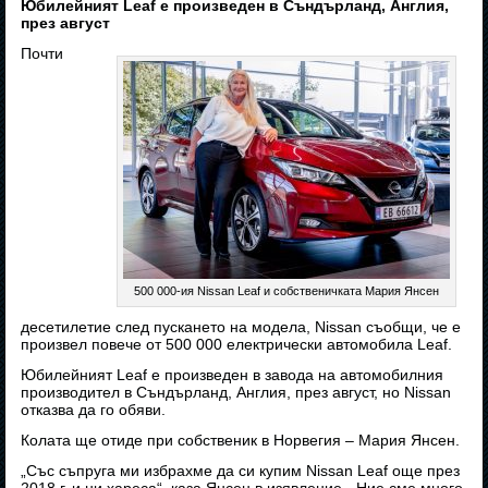
Юбилейният Leaf е произведен в Съндърланд, Англия,
през август
Почти
500 000-ия Nissan Leaf и собственичката Мария Янсен
десетилетие след пускането на модела, Nissan съобщи, че е
произвел повече от 500 000 електрически автомобила Leaf.
Юбилейният Leaf е произведен в завода на автомобилния
производител в Съндърланд, Англия, през август, но Nissan
отказва да го обяви.
Колата ще отиде при собственик в Норвегия – Мария Янсен.
„Със съпруга ми избрахме да си купим Nissan Leaf още през