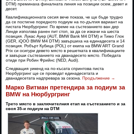
DTM) преминаха финалната линия на позиции осем, девет и
десет.
Квалификационната сесия вече показа, че ще бъде трудно
да се постигне поредното подиум на по-дългия вариант на
пистата Нюрбургринг. По време на състезанието ван дер
Линде използва ранен пит стоп, за да се изкачи на шеста
позиция. Лукас Ауер (AUT, BMW Bank M4 DTM) и Тимо Глок
(GER, iQOO BMW M4 DTM) завършиха на единадесета и 14
позиция. Робърт Кубица (POL) от екипа на BMW ART Grand
Prix си осигури девето място в решетката в квалификациите
и завърши състезанието на дванадесето място. Победата
отиде при Робин Фрийнс (NED, Audi).
Следващия уикенд на по-късата спринтова писта
Нюрбургринг ще се проведат единадесетата и
дванадесетата надпревара за сезона.
Продължение
→
Марко Витман претендира за подиум за
BMW на Нюрбургринг
Трето място в заключителния етап на състезанието и за
своя 35-и подиум на DTM