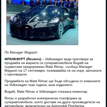
По Manager Magazin
ФРАНКФУРТ (Reuters)
– Volkswagen води преговори за
продажба на марката си суперавтомобили Bugatti на
хърватския предприемач Mate Rimac, съобщи Manager
Magazin на 17 септември, позовавайки се на хора, запознати
с преговорите.
Продажбата на Mate Rimac ще бъде обсъдена от комисиите
на Volkswagen тази година, каза изданието.
Bugatti, Mate Rimac и Volkswagen отказаха коментар.
Rimac е разработил електрическа платформа за
суперавтомобили, която доставя на други производители на
автомобили, включително на Automobili Pininfarina.