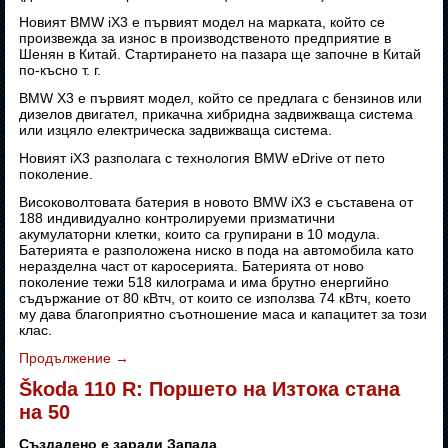
Новият BMW iX3 е първият модел на марката, който се
произвежда за износ в производственото предприятие в
Шенян в Китай. Стартирането на пазара ще започне в Китай
по-късно т. г.
BMW X3 е първият модел, който се предлага с бензинов или
дизелов двигател, прикачна хибридна задвижваща система
или изцяло електрическа задвижваща система.
Новият iX3 разполага с технология BMW eDrive от пето
поколение.
Високоволтовата батерия в новото BMW iX3 е съставена от
188 индивидуално контролируеми призматични
акумулаторни клетки, които са групирани в 10 модула.
Батерията е разположена ниско в пода на автомобила като
неразделна част от каросерията. Батерията от ново
поколение тежи 518 килограма и има брутно енергийно
съдържание от 80 кВтч, от които се използва 74 кВтч, което
му дава благоприятно съотношение маса и капацитет за този
клас.
Продължение
→
Škoda 110 R: Поршето на Изтока стана
на 50
Създадено е заради Запада