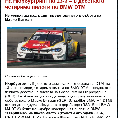
На Нюрбургринг на 13-и – в десетката
четирима пилоти на BMW DTM
Не успяха да надградят представянето в събота на
Марко Витман
По press.bmwgroup.com
Нюрбургринг.
В десетото състезание от сезона на DTM, на
13-и септември, четирима пилоти на BMW DTM попаднаха в
челната десетка на пистата за Grand Prix на Нюрбургринг
(GER). Те обаче не успяха да надградят представянето в
събота, когато Марко Витман (GER, Schaeffler BMW M4 DTM)
стигна до подиума. Шелдън ван дер Линде (RSA, Shell BMW
M4 DTM) беше най-добре класираният пилот на BMW,
завършвайки на шесто място. Джонатан Абърдайн (RSA,
CATL BMW M4 DTM), Витман и Филип Енг (AUT, ZF BMW M4