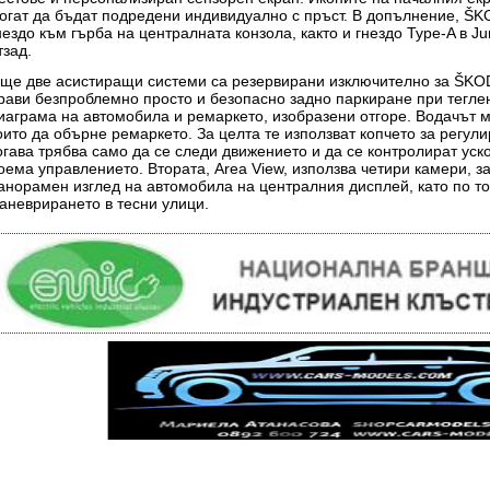
огат да бъдат подредени индивидуално с пръст. В допълнение, Š
нездо към гърба на централната конзола, както и гнездо Type-A в J
тзад.
ще две асистиращи системи са резервирани изключително за ŠKODA 
рави безпроблемно просто и безопасно задно паркиране при тегле
иаграма на автомобила и ремаркето, изобразени отгоре. Водачът м
оито да обърне ремаркето. За целта те използват копчето за регул
огава трябва само да се следи движението и да се контролират ус
оема управлението. Втората, Area View, използва четири камери, з
анорамен изглед на автомобила на централния дисплей, като по т
аневрирането в тесни улици.