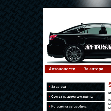
Автоновости
За автора
За автора
М
Светът на автоиндустрията
К
м
История на автомобила
м