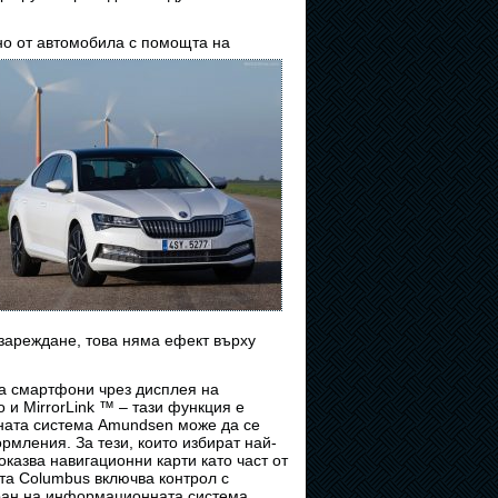
тно от автомобила с помощта на
 зареждане, това няма ефект върху
за смартфони чрез дисплея на
и MirrorLink ™ – тази функция е
лната система Amundsen може да се
ормления. За тези, които избират най-
оказва навигационни карти като част от
та Columbus включва контрол с
кран на информационната система