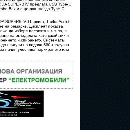
KODA SUPERB iV предлага USB Type-C
umbo Box и още два гнезда Type-C
SUPERB iV. Първият, Trailer Assist,
не на ремарке. Дисплеят показва
оже да избере посоката и ъгъла, в
иране на огледалата като джойстик и
корението и спирането. Системата
а да осигури на водача 360-градусов
ози начин улеснява паркирането или