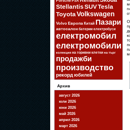
Porsche
PSA
м
Stellantis
SUV
Tesla
г
Volkswagen
Toyota
о
Пазари
О
Volvo
Европа
Китай
п
автосалон
батерии
електробуси
д
електромобил
к
т
електромобили
п
п
на горивни клетки
колекция
на търг
м
продажби
производство
рекорд
юбилей
Архив
август 2026
юли 2026
юни 2026
май 2026
април 2026
март 2026