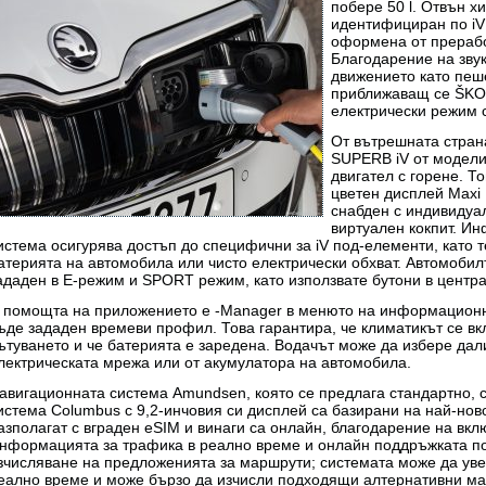
побере 50 l. Отвън 
идентифициран по iV 
оформена от прерабо
Благодарение на звук
движението като пеш
приближаващ се ŠKOD
електрически режим 
От вътрешната стран
SUPERB iV от модели
двигател с горене. Т
цветен дисплей Maxi
снабден с индивидуа
виртуален кокпит. И
истема осигурява достъп до специфични за iV под-елементи, като 
атерията на автомобила или чисто електрически обхват. Автомоби
ададен в E-режим и SPORT режим, като използвате бутони в центра
 помощта на приложението e -Manager в менюто на информационн
ъде зададен времеви профил. Това гарантира, че климатикът се в
ътуването и че батерията е заредена. Водачът може да избере дал
лектрическата мрежа или от акумулатора на автомобила.
авигационната система Amundsen, която се предлага стандартно, 
истема Columbus с 9,2-инчовия си дисплей са базирани на най-но
азполагат с вграден eSIM и винаги са онлайн, благодарение на вкл
нформацията за трафика в реално време и онлайн поддръжката по
зчисляване на предложенията за маршрути; системата може да уве
еално време и може бързо да изчисли подходящи алтернативни м