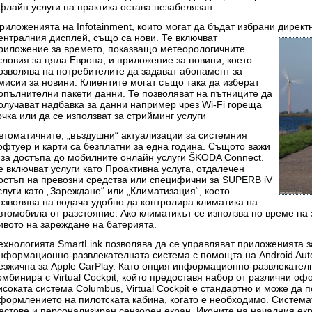
флайн услуги на практика остава незабелязан.
риложенията на Infotainment, които могат да бъдат избрани дирек
ентралния дисплей,
също са нови. Те включват
риложение за времето, показващо метеорологичните
словия за цяла Европа, и приложение за новини, което
озволява на потребителите да задават абонамент за
мисии за новини. Клиентите могат също така да изберат
опълнителни пакети данни. Те позволяват на пътниците да
олучават надбавка за данни например чрез Wi-Fi гореща
очка или да се използват за стрийминг услуги
втоматичните, „въздушни“ актуализации за системния
офтуер и карти са безплатни за една година. Същото важи
 за достъпа до мобилните онлайн услуги ŠKODA Connect.
е включват услуги като Проактивна услуга, отдалечен
остъп на превозни средства или специфични за SUPERB iV
слуги като „Зареждане“ или „Климатизация“, което
озволява на водача удобно да контролира климатика на
втомобила от разстояние. Ако климатикът се използва по време на
ивото на зареждане на батерията.
ехнологията SmartLink позволява да се управляват приложенията 
нформационно-развлекателната система с помощта на Android Auto 
езжична за Apple CarPlay. Като опция информационно-развлекате
омбинира с Virtual Cockpit, който предоставя набор от различни оф
исоката система Columbus, Virtual Cockpit е стандартно и може да п
формлението на пилотската кабина, когато е необходимо. Система
естове и персонализиран сензорен екран. Иконите на началния е