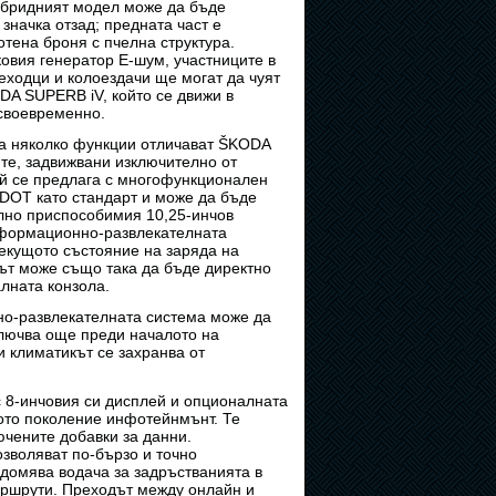
хибридният модел може да бъде
значка отзад; предната част е
тена броня с пчелна структура.
овия генератор E-шум, участниците в
еходци и колоездачи ще могат да чуят
A SUPERB iV, който се движи в
своевременно.
а няколко функции отличават ŠKODA
те, задвижвани изключително от
ой се предлага с многофункционален
 DOT като стандарт и може да бъде
лно приспособимия 10,25-инчов
нформационно-развлекателната
текущото състояние на заряда на
лът може също така да бъде директно
лната конзола.
о-развлекателната система може да
ключва още преди началото на
и климатикът се захранва от
с 8-инчовия си дисплей и опционалната
вото поколение инфотейнмънт. Те
ючените добавки за данни.
зволяват по-бързо и точно
домява водача за задръстванията в
аршрути. Преходът между онлайн и