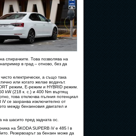
на спирачките. Това позволява на
например в град – отново, без да
 чисто електрически, а също така
атично или когато желае водачът.
SPORT режим, E-режим и HYBRID режим.
 kW (218 к. с.) и 400 Nm въртящ
ртно, това отключва пълния потенциал
iV се захранва изключително от
ето между бензиновия двигател и
 на шасито пред задната ос.
жника на ŠKODA SUPERB iV е 485 l в
мбито. Резервоарът за бензин може да