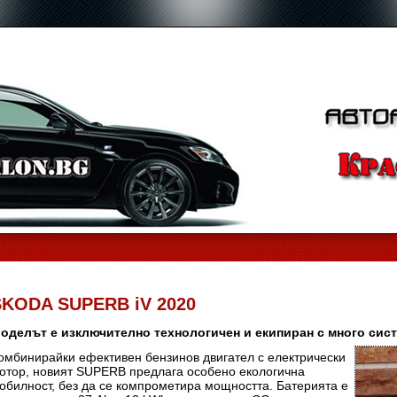
ŠKODA SUPERB iV 2020
оделът е изключително технологичен и екипиран с много сис
омбинирайки ефективен бензинов двигател с електрически
отор, новият SUPERB предлага особено екологична
обилност, без да се компрометира мощността. Батерията е