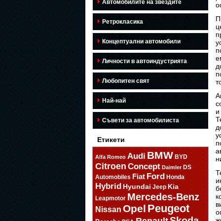
Автомобилите на звездите
о
П
Ретрокласика
ц
п
Концептуални автомобили
у
п
е
Личности в автоиндустрията
д
п
Любопитен свят
т
А
Най-най
с
и
Т
Съвети за автомобилиста
д
у
Етикети
п
а
BMW
Audi
BYD
Alfa Romeo
н
Citroen
Concept
DS
Daimler
Т
Ford
Fiat
Automobiles
Honda
и
Hybrid
Hyundai
Kia
Jeep
б
Mercedes-Benz
к
Leapmotor
в
Opel
Peugeot
Nissan
о
Skoda
Renault
ж