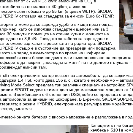
 капацитет от 37 Ah и 13 kWh: емисиите на CO
в
2
втомобила са по-малко от 40 g/km, а изцяло
лектрическият обхват е до 55 km (в цикъл WLTP). ŠKODA
UPERB iV отговаря на стандарта за емисии Euro 6d-TEMP.
атерията може да се зарежда удобно в къщи през нощта,
апример, като се използва стандартен щепсел или за 3
аса 30 минути с помощта на стенна кутия с мощност на
ареждане от 3,6 кВт. Гнездото за кабела за зареждане е
азположено зад капак в решетката на радиатора. ŠKODA
UPERB iV също е в състояние да презареди или поддържа
ивото на заряд в акумулатора по време на шофиране,
зползвайки своя бензинов двигател и възстановяване на енергията 
офьорите да покрият „последната миля“ на по-дългото пътуване – 
роизвеждат емисии там.
5-кВт електрическият мотор позволява автомобилът да се задвижва
оддържа 1.4 TSI, който дава 156 к. с., когато е необходимо – автом
riving Mode Select предлага три различни специални настройки: 
 режим SPORT водачите имат достъп до максимална мощност от 160
омент. В комбинация с 6-степенния DSG, който се предлага станда
а автомобила за динамично шофиране. В E-режим, ŠKODA SUPERB 
атерията; в режим HYBRID, електрониката регулира взаимодействи
лектродвигателя.
итиево-йонната батерия с високо напрежение е разположена в пода
Капацитетът на бага
хечбека и 510 l в ко