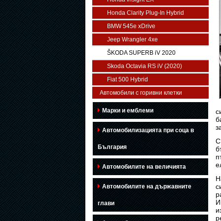
Honda Clarity Plug-In Hybrid
BMW 545e xDrive
Jeep Wrangler 4xe
ŠKODA SUPERB iV 2020
Skoda Octavia RS iV (2020)
Fiat 500 Hybrid
Автомобили с горивни клетки
Марки и емблеми
с
б
з
Автомобилизацията при соца в
С
България
б
п
е
Автомобилите на величията
Н
с
Автомобилите на държавните
р
И
глави
и
р