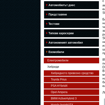
с
а
Автомобилът днес
е
S
Представяне
Б
н
Тестове
ч
з
Типове каросерии
р
S
н
Автономният автомобил
и
ш
Екомобили
п
8
Електромобили
п
D
Хибриди
В
Хибридното превозно средство
м
н
Toyota Prius
б
е
PSA HYbrid4
Л
Opel Ampera
BMW ActiveHybrid 3
Honda Insight EX