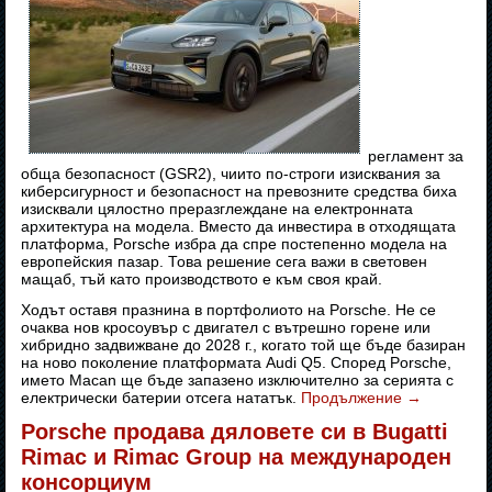
регламент за
обща безопасност (GSR2), чиито по-строги изисквания за
киберсигурност и безопасност на превозните средства биха
изисквали цялостно преразглеждане на електронната
архитектура на модела. Вместо да инвестира в отходящата
платформа, Porsche избра да спре постепенно модела на
европейския пазар. Това решение сега важи в световен
мащаб, тъй като производството е към своя край.
Ходът оставя празнина в портфолиото на Porsche. Не се
очаква нов кросоувър с двигател с вътрешно горене или
хибридно задвижване до 2028 г., когато той ще бъде базиран
на ново поколение платформата Audi Q5. Според Porsche,
името Macan ще бъде запазено изключително за серията с
електрически батерии отсега нататък.
Продължение
→
Porsche продава дяловете си в Bugatti
Rimac и Rimac Group на международен
консорциум