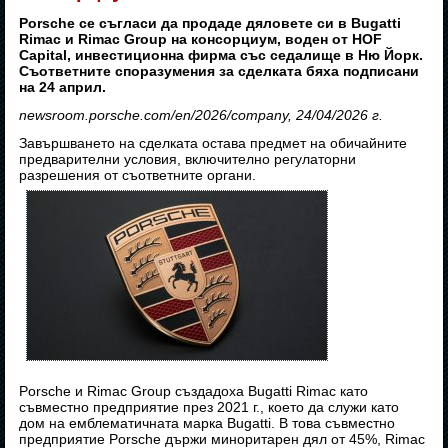
Porsche се съгласи да продаде дяловете си в Bugatti
Rimac и Rimac Group на консорциум, воден от HOF
Capital, инвестиционна фирма със седалище в Ню Йорк.
Съответните споразумения за сделката бяха подписани
на 24 април.
newsroom.porsche.com/en/2026/company, 24/04/2026 г.
Завършването на сделката остава предмет на обичайните
предварителни условия, включително регулаторни
разрешения от съответните органи.
Porsche и Rimac Group създадоха Bugatti Rimac като
съвместно предприятие през 2021 г., което да служи като
дом на емблематичната марка Bugatti. В това съвместно
предприятие Porsche държи миноритарен дял от 45%, Rimac