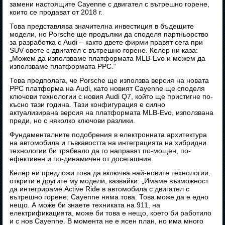
замени настоящите Cayenne с двигател с вътрешно горене,
които се продават от 2018 г.
Това представлява значителна инвестиция в бъдещите
модели, но Porsche ще продължи да споделя партньорство
за разработка с Audi – както двете фирми правят сега при
SUV-овете с двигател с вътрешно горене. Келер ни каза:
„Можем да използваме платформата MLB-Evo и можем да
използваме платформата PPC.“
Това предполага, че Porsche ще използва версия на новата
PPC платформа на Audi, като новият Cayenne ще споделя
ключови технологии с новия Audi Q7, който ще пристигне по-
късно тази година. Тази конфигурация е силно
актуализирана версия на платформата MLB-Evo, използвана
преди, но с няколко ключови разлики.
Фундаменталните подобрения в електронната архитектура
на автомобила и гъвкавостта на интеграцията на хибридни
технологии би трябвало да го направят по-мощен, по-
ефективен и по-динамичен от досегашния.
Келер ни предложи това да включва най-новите технологии,
открити в другите му модели, казвайки: „Имаме възможност
да интегрираме Active Ride в автомобила с двигател с
вътрешно горене; Cayenne няма това. Това може да е едно
нещо. А може би знаете техниката на 911, на
електрификацията, може би това е нещо, което би работило
и с нов Cayenne. В момента не е ясен план, но има много