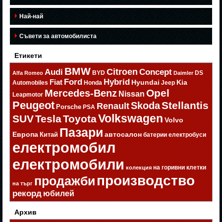
Най-най
Съвети за автомобилиста
Етикети
BMW
Citroen
Audi
Concept
BYD
DS
Alfa Romeo
Daimler
Ford
Hybrid
Fiat
Hyundai
Kia
Automobiles
Honda
Jeep
Opel
Mercedes-Benz
Nissan
Leapmotor
Peugeot
Stellantis
Skoda
Renault
Porsche
PSA
Volkswagen
SUV
Tesla
Toyota
Volvo
Пазари
Европа
автосалон
Китай
батерии
електробуси
електромобил
електромобили
на горивни клетки
колекция
производство
продажби
на търг
рекорд
юбилей
Архив