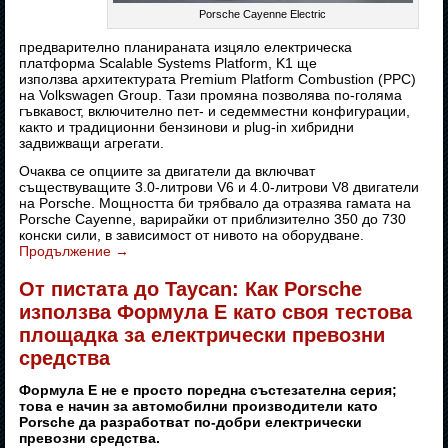
Porsche Cayenne Electric
предварително планираната изцяло електрическа
платформа Scalable Systems Platform, K1 ще
използва архитектурата Premium Platform Combustion (PPC)
на Volkswagen Group. Тази промяна позволява по-голяма
гъвкавост, включително пет- и седемместни конфигурации,
както и традиционни бензинови и plug-in хибридни
задвижващи агрегати.
Очаква се опциите за двигатели да включват
съществуващите 3.0-литрови V6 и 4.0-литрови V8 двигатели
на Porsche. Мощността би трябвало да отразява гамата на
Porsche Cayenne, варирайки от приблизително 350 до 730
конски сили, в зависимост от нивото на оборудване.
Продължение
→
От пистата до Taycan: Как Porsche
използва Формула E като своя тестова
площадка за електрически превозни
средства
Формула E не е просто поредна състезателна серия;
това е начин за автомобилни производители като
Porsche да разработват по-добри електрически
превозни средства.