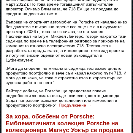
март 2022 г. По това време тогавашният изпълнителен
директор Оливър Блум каза, че 718 EV ще се продава до
средата на десетилетието.
Въпреки че спортният автомобил на Porsche от начално ниво
без двигател с вътрешно горене все още не е в шоурумите
през март 2026 г., това не означава, че е отменен.
Наследникът на Блум, Михаел Лайтерс, говори накратко тази
седмица по време на телефонния разговор за приходите на
компанията относно електрическия 718. Тестването и
разработката продължават, а инженерният екип зад проекта
е получил високи оценки от новия ръководител в
Цуфенхаузен:
„Мога да споделя, че миналата седмица тествахме цялото
продуктово портфолио и вече съм карал няколко пъти 718. И
мога да ви кажа, че това е страхотна кола и хората вършат
чудесна работа по него.“
Лайтерс добави, че Porsche ще предостави повече
подробности за гамата някъде тази есен, когато „може да
бъдат направени всякакви допълнения или изменения в
продуктовото портфолио“.
Продължение
→
За хора, обсебени от Porsche:
Емблематичната колекция Porsche на
колекционера Магнус Уокър се продава