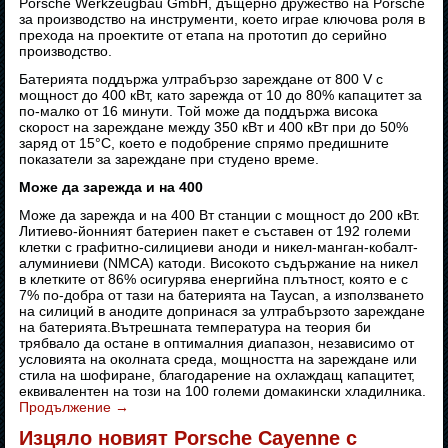
Porsche Werkzeugbau GmbH, дъщерно дружество на Porsche
за производство на инструменти, което играе ключова роля в
прехода на проектите от етапа на прототип до серийно
производство.
Батерията поддържа ултрабързо зареждане от 800 V с
мощност до 400 кВт, като зарежда от 10 до 80% капацитет за
по-малко от 16 минути. Той може да поддържа висока
скорост на зареждане между 350 кВт и 400 кВт при до 50%
заряд от 15°C, което е подобрение спрямо предишните
показатели за зареждане при студено време.
Може да зарежда и на 400
Може да зарежда и на 400 Вт станции с мощност до 200 кВт.
Литиево-йонният батериен пакет е съставен от 192 големи
клетки с графитно-силициеви аноди и никел-манган-кобалт-
алуминиеви (NMCA) катоди. Високото съдържание на никел
в клетките от 86% осигурява енергийна плътност, която е с
7% по-добра от тази на батерията на Taycan, а използването
на силиций в анодите допринася за ултрабързото зареждане
на батерията.Вътрешната температура на теория би
трябвало да остане в оптималния диапазон, независимо от
условията на околната среда, мощността на зареждане или
стила на шофиране, благодарение на охлаждащ капацитет,
еквивалентен на този на 100 големи домакински хладилника.
Продължение
→
Изцяло новият Porsche Cayenne с