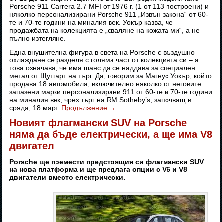
Porsche 911 Carrera 2.7 MFI от 1976 г. (1 от 113 построени) и
няколко персонализирани Porsche 911 „Извън закона“ от 60-
те и 70-те години на миналия век. Уокър казва, че
продажбата на колекцията е „сваляне на кожата ми“, а не
пълно изтегляне.
Една внушителна фигура в света на Porsche с въздушно
охлаждане се разделя с голяма част от колекцията си – а
това означава, че има шанс да се наддава за специален
метал от Щутгарт на търг. Да, говорим за Магнус Уокър, който
продава 18 автомобила, включително няколко от неговите
запазени марки персонализирани 911 от 60-те и 70-те години
на миналия век, чрез търг на RM Sotheby’s, започващ в
сряда, 18 март.
Продължение
→
Новият флагмански SUV на Porsche
няма да бъде електрически, а ще има V8
двигател
Porsche ще премести предстоящия си флагмански SUV
на нова платформа и ще предлага опции с V6 и V8
двигатели вместо електрически.