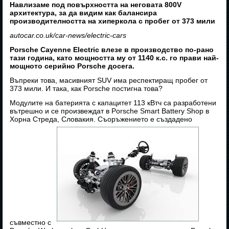
Навлизаме под повърхността на неговата 800V
архитектура, за да видим как балансира
производителността на хиперкола с пробег от 373 мили
autocar.co.uk/car-news/electric-cars
Porsche Cayenne Electric влезе в производство по-рано
тази година, като мощността му от 1140 к.с. го прави най-
мощното серийно Porsche досега.
Въпреки това, масивният SUV има респектиращ пробег от
373 мили. И така, как Porsche постигна това?
Модулите на батерията с капацитет 113 кВтч са разработени
вътрешно и се произвеждат в Porsche Smart Battery Shop в
Хорна Стреда, Словакия. Съоръжението е създадено
съвместно с