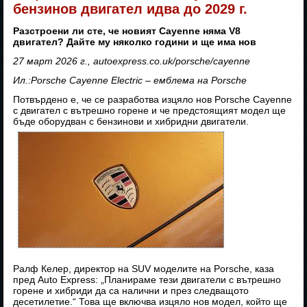
бензинов двигател идва до 2029 г.
Разстроени ли сте, че новият Cayenne няма V8
двигател? Дайте му няколко години и ще има нов
27 март 2026 г., autoexpress.co.uk/porsche/cayenne
Ил.:Porsche Cayenne Electric – емблема на Porsche
Потвърдено е, че се разработва изцяло нов Porsche Cayenne
с двигател с вътрешно горене и че предстоящият модел ще
бъде оборудван с бензинови и хибридни двигатели.
Ралф Келер, директор на SUV моделите на Porsche, каза
пред Auto Express: „Планираме тези двигатели с вътрешно
горене и хибриди да са налични и през следващото
десетилетие.“ Това ще включва изцяло нов модел, който ще