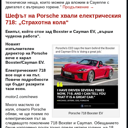
технически неща, които можем да вложим в Cayenne с
двигател с вътрешно горене.“
Продължение
→
Шефът на Porsche хвали електрическия
718: „Страхотна кола“
Екипът, който стои зад Boxster и Cayman EV, „върши
чудесна работа“.
Новият
изпълнителен
директор на Porsche
вече е карал
Boxster/Cayman EV.
Електрическият 718
все още е на път.
Повече подробности
ще бъдат разкрити
тази есен.
motor1.com/news
Много мастило се
изля, откакто Porsche
обяви, че ще поеме по
Porsche 718 Boxster EV
електрическия път за
следващото поколение 718 Boxster и Cayman. Обещанието
беше направено почти точно преди четири години, на 18