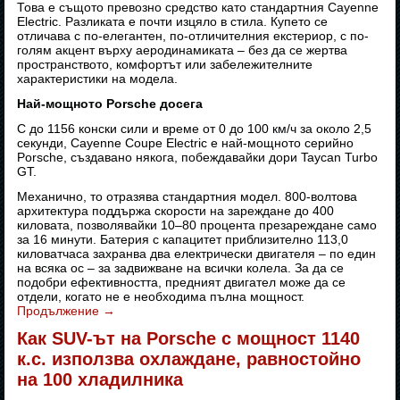
Това е същото превозно средство като стандартния Cayenne
Electric. Разликата е почти изцяло в стила. Купето се
отличава с по-елегантен, по-отличителния екстериор, с по-
голям акцент върху аеродинамиката – без да се жертва
пространството, комфортът или забележителните
характеристики на модела.
Най-мощното Porsche досега
С до 1156 конски сили и време от 0 до 100 км/ч за около 2,5
секунди, Cayenne Coupe Electric е най-мощното серийно
Porsche, създавано някога, побеждавайки дори Taycan Turbo
GT.
Механично, то отразява стандартния модел. 800-волтова
архитектура поддържа скорости на зареждане до 400
киловата, позволявайки 10–80 процента презареждане само
за 16 минути. Батерия с капацитет приблизително 113,0
киловатчаса захранва два електрически двигателя – по един
на всяка ос – за задвижване на всички колела. За да се
подобри ефективността, предният двигател може да се
отдели, когато не е необходима пълна мощност.
Продължение
→
Как SUV-ът на Porsche с мощност 1140
к.с. използва охлаждане, равностойно
на 100 хладилника