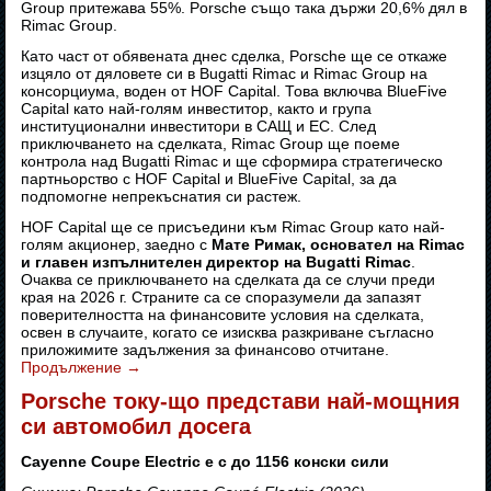
Group притежава 55%. Porsche също така държи 20,6% дял в
Rimac Group.
Като част от обявената днес сделка, Porsche ще се откаже
изцяло от дяловете си в Bugatti Rimac и Rimac Group на
консорциума, воден от HOF Capital. Това включва BlueFive
Capital като най-голям инвеститор, както и група
институционални инвеститори в САЩ и ЕС. След
приключването на сделката, Rimac Group ще поеме
контрола над Bugatti Rimac и ще сформира стратегическо
партньорство с HOF Capital и BlueFive Capital, за да
подпомогне непрекъснатия си растеж.
HOF Capital ще се присъедини към Rimac Group като най-
голям акционер, заедно с
Мате Римак, основател на Rimac
и главен изпълнителен директор на Bugatti Rimac
.
Очаква се приключването на сделката да се случи преди
края на 2026 г. Страните са се споразумели да запазят
поверителността на финансовите условия на сделката,
освен в случаите, когато се изисква разкриване съгласно
приложимите задължения за финансово отчитане.
Продължение
→
Porsche току-що представи най-мощния
си автомобил досега
Cayenne Coupe Electric е с до 1156 конски сили