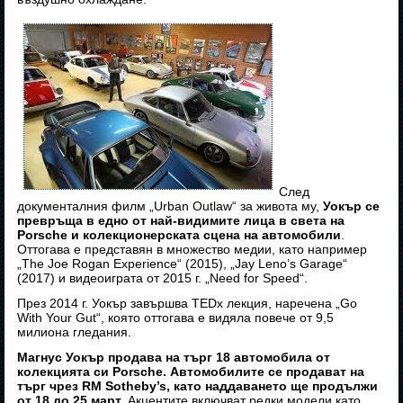
След
документалния филм „Urban Outlaw“ за живота му,
Уокър се
превръща в едно от най-видимите лица в света на
Porsche и колекционерската сцена на автомобили
.
Оттогава е представян в множество медии, като например
„The Joe Rogan Experience“ (2015), „Jay Leno’s Garage“
(2017) и видеоиграта от 2015 г. „Need for Speed“.
През 2014 г. Уокър завършва TEDx лекция, наречена „Go
With Your Gut“, която оттогава е видяла повече от 9,5
милиона гледания.
Магнус Уокър продава на търг 18 автомобила от
колекцията си Porsche. Автомобилите се продават на
търг чрез RM Sotheby’s, като наддаването ще продължи
от 18 до 25 март.
Акцентите включват редки модели като