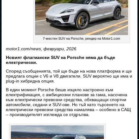
7-местен SUV на Porsche, рендер на Motor1.com
motor1.com/news, февруари, 2026
Новият флагмански SUV на Porsche няма да бъде
електрически.
Според съобщенията, той ще бъде на нова платформа и ще
предлага опции с V6 и V8 двигатели. SUV вероятно ще има и
plug-in хибридна опция.
В един момент Porsche беше изцяло настроено към
електрификация, с амбициозни планове за гама, насочена
към електрически превозни средства, обхващащи спортни
автомобили, седани и SUV-ове. Но тъй като търсенето на
електрически превозни средства намалява – особено в САЩ
– производителят изглежда се отдръпва.