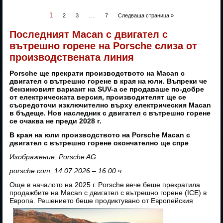
1
…
2
3
7
Следваща страница »
Последният Macan с двигател с
вътрешно горене на Porsche слиза от
производствената линия
Porsche ще прекрати производството на Macan с
двигател с вътрешно горене в края на юли. Въпреки че
бензиновият вариант на SUV-а се продаваше по-добре
от електрическата версия, производителят ще се
съсредоточи изключително върху електрическия Macan
в бъдеще. Нов наследник с двигател с вътрешно горене
се очаква не преди 2028 г.
В края на юли производството на Porsche Macan с
двигател с вътрешно горене окончателно ще спре
Изображение: Porsche AG
porsche.com, 14.07.2026 – 16:00 ч.
Още в началото на 2025 г. Porsche вече беше прекратила
продажбите на Macan с двигател с вътрешно горене (ICE) в
Европа. Решението беше продиктувано от Европейския