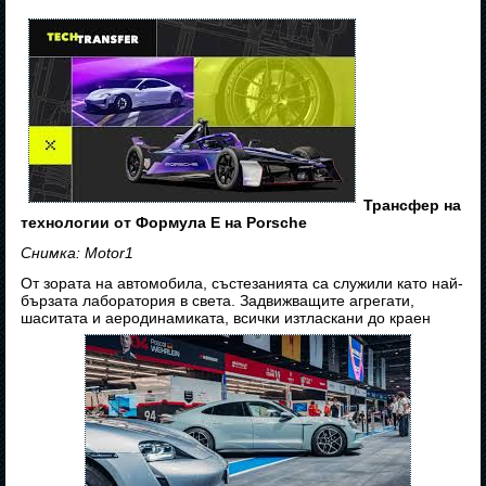
Трансфер на
технологии от Формула E на Porsche
Снимка: Motor1
От зората на автомобила, състезанията са служили като най-
бързата лаборатория в света. Задвижващите агрегати,
шаситата и аеродинамиката, всички изтласкани до краен