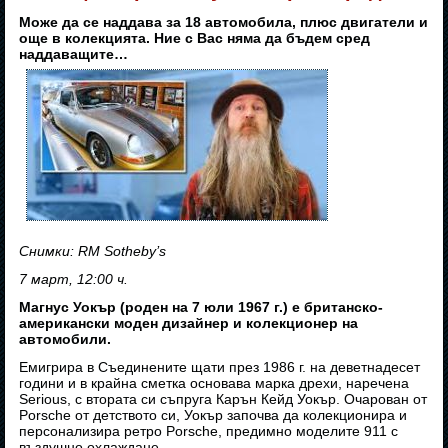
Може да се наддава за 18 автомобила, плюс двигатели и
още в колекцията. Ние с Вас няма да бъдем сред
наддаващите…
Снимки: RM Sotheby’s
7 март, 12:00 ч.
Магнус Уокър (роден на 7 юли 1967 г.) е британско-
американски моден дизайнер и колекционер на
автомобили.
Емигрира в Съединените щати през 1986 г. на деветнадесет
години и в крайна сметка основава марка дрехи, наречена
Serious, с втората си съпруга Карън Кейд Уокър. Очарован от
Porsche от детството си, Уокър започва да колекционира и
персонализира ретро Porsche, предимно моделите 911 с
въздушно охлаждане.