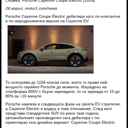
Снимка: Porsche Cayenne Coupé Electric (2026)
24 април, motor1.com/news
Porsche Cayenne Coupe Electric дебютира като по-елегантна
и по-аеродинамична версия на Cayenne EV.
То осигурява до 1156 конски сили, което го прави най-
мощното серийно Porsche до момента. Изградено на
платформа 800V с бързо зареждане, то се зарежда от 10 до
80% за ~16 минути.
Porsche навлиза в следващата фаза на своята EV стратегия,
а Cayenne Electric е водещ в това отношение. След като
представи стандартния SUV по-рано тази година,
автомобилният производител сега дебютира с по-
ориентиран към дизайна вариант: Cayenne Coupe Electric.