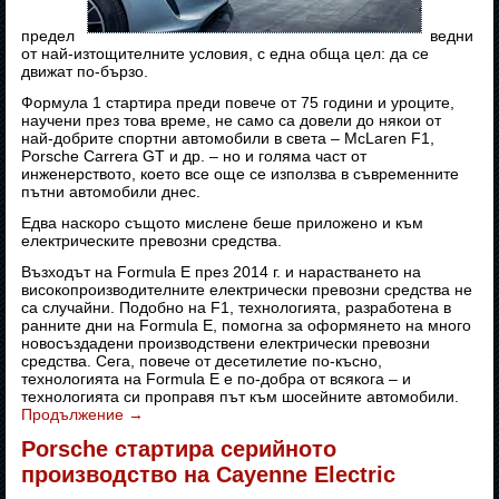
предел
ведни
от най-изтощителните условия, с една обща цел: да се
движат по-бързо.
Формула 1 стартира преди повече от 75 години и уроците,
научени през това време, не само са довели до някои от
най-добрите спортни автомобили в света – McLaren F1,
Porsche Carrera GT и др. – но и голяма част от
инженерството, което все още се използва в съвременните
пътни автомобили днес.
Едва наскоро същото мислене беше приложено и към
електрическите превозни средства.
Възходът на Formula E през 2014 г. и нарастването на
високопроизводителните електрически превозни средства не
са случайни. Подобно на F1, технологията, разработена в
ранните дни на Formula E, помогна за оформянето на много
новосъздадени производствени електрически превозни
средства. Сега, повече от десетилетие по-късно,
технологията на Formula E е по-добра от всякога – и
технологията си проправя път към шосейните автомобили.
Продължение
→
Porsche стартира серийното
производство на Cayenne Electric