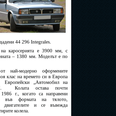
адени 44 296 Integrales.
 на каросерията е 3900 мм, с
ината – 1380 мм. Моделът е по
от най-модерно оформените
оя клас на времето си в Европа
а
Европейски „Автомобил на
0“.
Колата остава почти
1986 г., когато са направени
и във формата на тялото,
е двигателите и се въвежда
тирите колела.