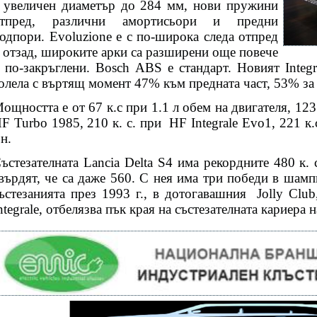
 увеличен диаметър до 284 мм, нови пружини
тпред, различни амортисьори и предни
одпори. Evoluzione е с по-широка следа отпред
 отзад, широките арки са разширени още повече
 по-закръглени. Bosch ABS е стандарт. Новият Integ
олела с въртящ момент 47% към предната част, 53% за 
ощността е от 67 к.с при 1.1 л обем на двигателя, 123 к
F Turbo 1985, 210 к. с. при
HF Integrale Evo1, 221 к
.н.
ъстезателната Lancia Delta S4 има рекордните 480 к. 
върдят, че са даже 560. С нея има три победи в шамп
ъстезанията през 1993 г., в дотогавашния
Jolly Clu
ntegrale, отбелязва пък края на състезателната кариера 