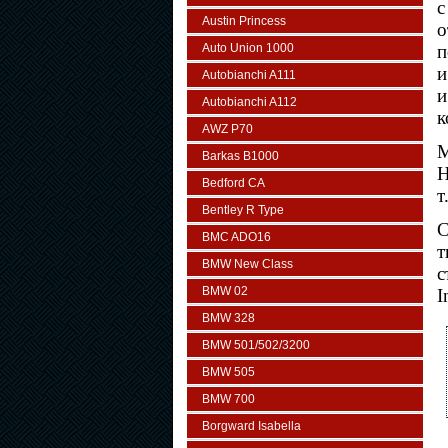
с
Austin Princess
о
Auto Union 1000
п
и
Autobianchi A111
и
Autobianchi A112
к
AWZ P70
М
Barkas B1000
H
Bedford CA
т
Bentley R Type
С
BMC ADO16
т
BMW New Class
с
BMW 02
I
BMW 328
BMW 501/502/3200
BMW 505
BMW 700
Borgward Isabella