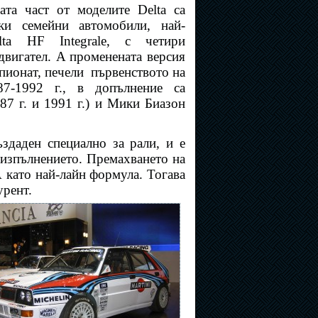
ата част от моделите Delta са
ки семейни автомобили, най-
lta HF Integrale, с четири
вигател. A променената версия
пионат, печели
първенството на
87-1992 г., в допълнение са
7 г. и 1991 г.) и Мики Биазон
ъздаден специално за рали, и е
 изпълнението. Премахването на
А като най-лайн формула. Тогава
урент.