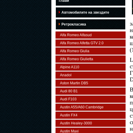
глави
Автомобилите на звездите
з
Ретрокласика
н
Alfa Romeo Alfasud
к
ш
Alfa Romeo Alfetta GTV 2.0
(
Alfa Romeo Giulia
L
Alfa Romeo Giulietta
с
Alpine A110
Г
Anadol
D
Aston Martin DB5
В
Audi 80 B1
к
Audi F103
п
Austin A55/A60 Cambridge
ц
с
Austin FX4
с
Austin Healey-3000
н
Austin Maxi