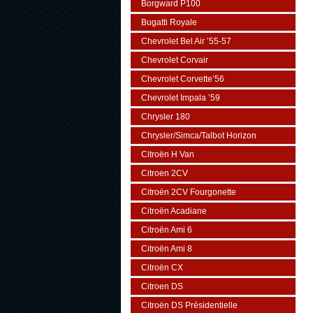
Borgward P100
Bugatti Royale
Chevrolet Bel Air ’55-57
Chevrolet Corvair
Chevrolet Corvette’56
Chevrolet Impala ’59
Chrysler 180
Chrysler/Simca/Talbot Horizon
Citroën H Van
Citroen 2CV
Citroën 2CV Fourgonette
Citroën Acadiane
Citroën Ami 6
Citroën Ami 8
Citroën CX
Citroen DS
Citroën DS Présidentielle