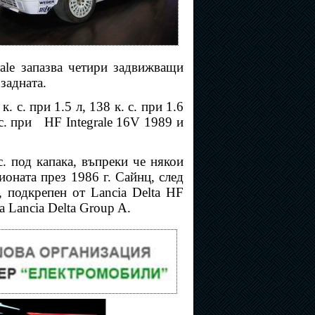
rale запазва четири задвижващи
задната.
. с. при 1.5 л, 138 к. с. при 1.6
.с. при
HF Integrale 16V 1989 и
с. под капака, въпреки че някои
ионата през 1986 г.
Сайнц, след
b, подкрепен от Lancia Delta HF
на Lancia Delta Group A.