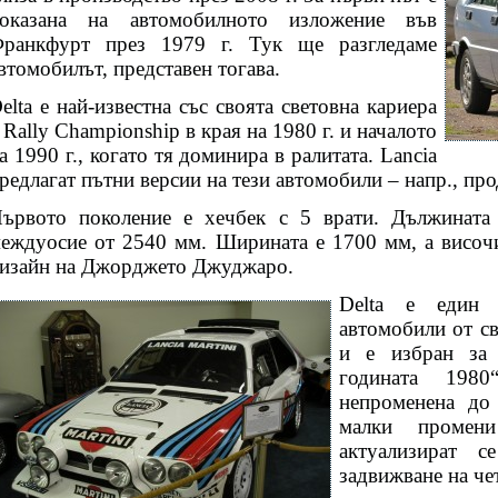
оказана на автомобилното изложение във
ранкфурт през 1979 г. Тук ще разгледаме
втомобилът, представен тогава.
elta е най-известна със своята световна кариера
 Rally Championship в края на 1980 г. и началото
а 1990 г., когато тя доминира в ралитата. Lancia
редлагат пътни версии на тези автомобили – напр., прод
ървото поколение е хечбек с 5 врати. Дължината
еждуосие от 2540 мм. Ширината е 1700 мм, а височ
изайн на Джорджето Джуджаро.
Delta е един 
автомобили от св
и е избран з
годината 198
непроменена до 
малки промен
актуализират с
задвижване на че