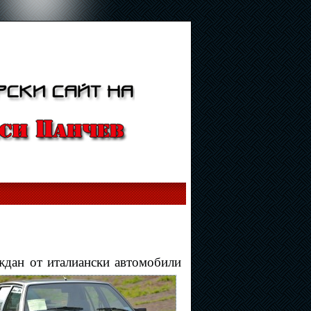
еждан от италиански автомобили