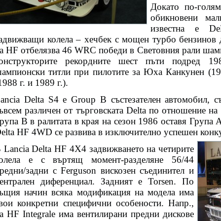
Докато по-голям
обикновени мал
известна е De
адвижващи колела – хечбек с мощен турбо бензинов д
а HF отбелязва 46 WRC победи в Световния рали шам
онструкторите рекордните шест пъти подред 19
ампионски титли при пилотите за Юха Канкунен (198
1988 г. и 1989 г.).
ancia Delta S4 е Group B състезателен автомобил, с
ъвсем различен от търговската Delta по отношение на
рупа B в ралитата в края на сезон 1986 оставя Група 
elta HF 4WD се развива в изключително успешен конк
 Lancia Delta HF 4X4 задвижването на четирите
олела е с въртящ момент-разделяне 56/44
редни/задни с Ferguson вискозен съединител и
ентрален диференциал. Задният е Torsen. По
ъщия начин всяка модификация на модела има
вои конкретни специфични особености. Напр.,
а HF Integrale има вентилирани предни дискове