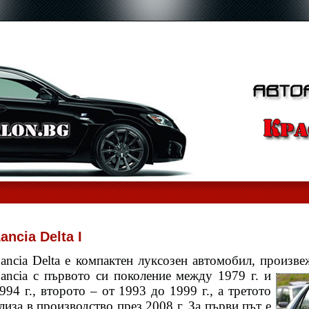
ancia Delta I
ancia Delta е компактен луксозен автомобил, произв
ancia с първото си
поколение между 1979 г. и
994 г., второто – от 1993 до 1999 г., а третото
лиза в производство през 2008 г. За първи път е