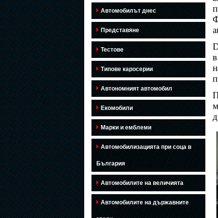
п
Автомобилът днес
Ф
а
Представяне
D
Тестове
в
н
Типове каросерии
п
Автономният автомобил
П
м
Екомобили
д
Марки и емблеми
Автомобилизацията при соца в
България
Автомобилите на величията
Автомобилите на държавните