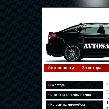
Автоновости
За автора
L
За автора
L
Светът на автоиндустрията
L
1
История на автомобила
в