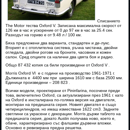
Списанието
The Motor тества Oxford V. Записана максимална скорост от
126 км в час и ускорение от 0 до 97 км в час за 25.4 сек.
Разходът на гориво е от 9.48 л / 100 км.
Бяха предложени два варианта, стандартен и де-лукс.
Вторият е с отоплителна система, ръчна чистачка, двойни
огледала, двойни рогове на броните, часовник и кожен
салон. Сред опциите са налични два цвята боя и радио.
Общо 87 432 копия са били произведени от Oxford V .
Morris Oxford VI е с години на производство 1961-1971 г.
Дължината е 4400 мм при ширина 1610 мм с база 2500 мм.
Единици произведени – 208 823 .
Всички модели, проектирани от Pininfarina, посочени преди
това, включително Oxford, са актуализирани през 1961 г. като
на Oxford е инсталирана по-голяма версия на двигателя,
монтиран на предишната серия. Новият двигател е също
четирицилиндров, но имаш изместване 1622 cm3. Задните
светлини са украсени с декорации. Morris държи таблото на
предишната серия, докато Austin получава ново, което е,
обаче, характеризирано със фалшиви дървени вложки.
Основно е ревизирана предна решетка.