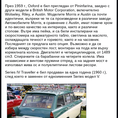
През 1959 г., Oxford е бил прегледан от Pininfarina, заедно с
други модели в British Motor Corporation, включително
Wolseley, Riley, и Austin. Моделите Morris и Austin са почти
идентични, въпреки че те са произведени в различни заводи.
Автомобилите Morris, в сравнение с Austin, имат повече хром
и по-високо качество на интериора, както и различни
стопове. Вътре има пейка, и са били инсталирани на
скоростомера на арматурното табло, светлина за маслото,
охлаждащата течност и горивото, както и на часовник.
Последният се предлага като опция. Възможно е да се
избира между скоростен лост, монтиран на пода или върху
кормилната колона. Двигателят е четирицилиндров, от 1489
cm3. Спирачките са барабанни на четирите колела. Има
независими и винтови пружини отпред, а на задния мост е
използвал жива ос и полуелиптични листови ресори.
Series IV Traveller е бил продаван за една година (1960 г.),
след което е заменен от едноименния Series модел V.