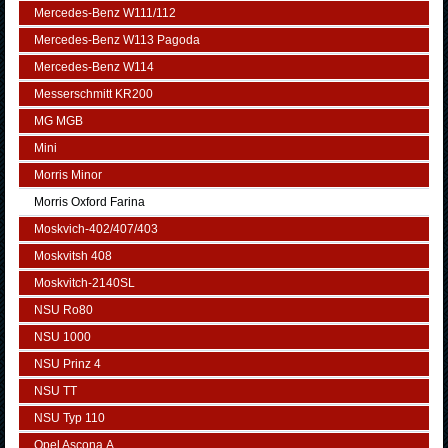
Mercedes-Benz W111/112
Mercedes-Benz W113 Pagoda
Mercedes-Benz W114
Messerschmitt KR200
MG MGB
Mini
Morris Minor
Morris Oxford Farina
Moskvich-402/407/403
Moskvitsh 408
Moskvitch-2140SL
NSU Ro80
NSU 1000
NSU Prinz 4
NSU TT
NSU Typ 110
Opel Ascona А