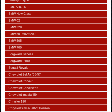
Bentley R Type
BMC ADO16
BMW New Class
BMW 02
BMW 328
BMW 501/502/3200
BMW 505
BMW 700
Borgward Isabella
Borgward P100
Bugatti Royale
Chevrolet Bel Air ’55-57
Chevrolet Corvair
Chevrolet Corvette’56
Chevrolet Impala ’59
Chrysler 180
Chrysler/Simca/Talbot Horizon