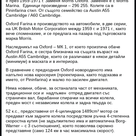
е през 1959-1971 г. Заменя Morris Oxford. Заменен е с Morris
Marina. Единици произведени – 296 255. Колите са в
Pininfarina стил. От същото семейство са Austin A55
Cambridge / A60 Cambridge.
Oxford Farina е производството на автомобили, в две серии,
на UK British Motor Corporation между 1959 г. и 1971 г., както
вече споменахме, и се предлага на пазара под търговската
марка Morris.
Наследникът на Oxford – МК 1, от което произтича обаче
Oxford Farina, е сестра близначка на същата възраст на
Austin A55 Cambridge, които се различават в някои детайли
(минимум) в маската и в интериора.
В сравнение с предходния Oxford новороденото има
напълно нова каросерия (проектирана, както подсказва и
името, от Pininfarina) и малко по-засилен двигател.
Няма новини, обаче, за останалата част от механиката,
традиционни оси и надлъжен отпред двигател със
страничен вал, барабанни спирачки на всички колела,
преден мост с независими колела и задна твърда ос.
52 к.с., предоставени от 4-цилиндров 1489cm³ мотор се
предават към задните колела посредством ръчна 4-степенна
скоростна кутия (не задължително има и автоматична Borg-
Warner – с 3 съотношения), което позволява скромно
представяне (само 124 км в час максимална скорост).