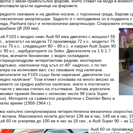
вропа с квази-правоъгълни фарове, които стават на мода в момента
зползвали кръгли единици на фаровете.
редното окачване е на двойни носачи, с торсионна греда, барове ср
елескопични амортисьори. Задното е с неподвижна ос в подкрепа с
реда, Panhard прът и телескопични амортисьори. Спирачките отпред
арабани (Ø 200 мм).
udi F103 с входно ниво Audi 60 има двигател с мощност 55
.с., агрегатът на модела 72 произвежда 72 к.с., моделът 75
 със 75 к.с., следващият 80 – 80 к.с. и накрая Audi Super 90
 с 90 к.с., карбураторите са Solex. Двигателите са 1.5-1.7
итра, всичките бензинови, с водно охлаждане,
етирицилиндрови четиритактови редови, монтирани
адлъжно, наклонени под ъгъл от 40° надясно, с по пет
агера на коляновия вал, със смазване под налягане.
вигателите на F103 също били наричани „двигатели със
редно налягане“. Този етикет основава на много високо за
ремето си средно работно налягане, което е постигнато
тчасти с висока степен на сгъстяване. Затова агрегатите
зискват премия бензин с октаново число 98 (сега Super
lus). Моторите са съвместно разработени с Daimler-Benz в
ратко време (1958-1964 г.).
ма напълно синхронизирана четиристепенна механична скоростна 
т волана. Максимално колите достигат 138 км в час, 148 км в час, 150
udi 60 се ускорява до 100 км в час за 18 сек., а Audi Super 90 – за 12
Audi 60 се произве