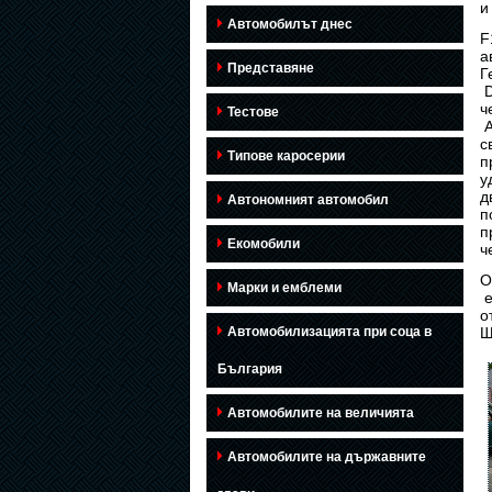
и
Автомобилът днес
F
а
Представяне
Г
D
ч
Тестове
A
с
Типове каросерии
п
у
д
Автономният автомобил
п
п
Екомобили
ч
О
Марки и емблеми
е
о
Автомобилизацията при соца в
Щ
България
Автомобилите на величията
Автомобилите на държавните