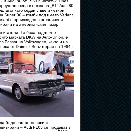
2 и Audi 80 от 1969 г. нататък. През
преустановена в полза на „В1“ Audi 80.
длагат като седан с две и четири
на Super 90 – комби под името Variant.
ariant е произведен в ограничени
сирани на американския пазар.
двигатели. Те бяха надлъжно
оито марката DKW на Auto-Union, е
в Passat на Volkswagen, както и на
еса от Daimler-Benz в края на 1964 г.
 да бъде настанен новият
визирани – Audi F103 се продават в