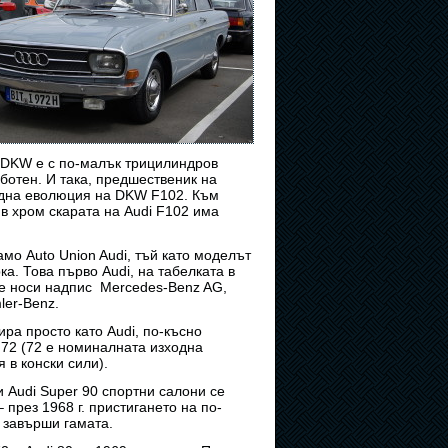
а DKW е с по-малък трицилиндров
ботен. И така, предшественик на
 една еволюция на DKW F102. Към
 в хром скарата на Audi F102 има
о Auto Union Audi, тъй като моделът
а. Това първо Audi, на табелката в
ще носи надпис Mercedes-Benz AG,
ler-Benz.
ра просто като Audi, по-късно
 72 (72 е номиналната изходна
 в конски сили).
 Audi Super 90 спортни салони се
– през 1968 г. пристигането на по-
 завърши гамата.