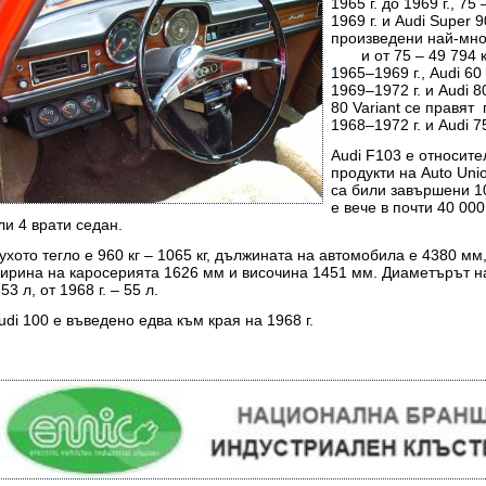
1965 г. до 1969 г., 75
1969 г. и Audi Super 
произведени най-мног
и от 75 – 49 794 кол
1965–1969 г., Audi 60
1969–1972 г. и Audi 8
80 Variant се правят 
1968–1972 г. и Audi 7
Audi F103 е относите
продукти на Auto Uni
са били завършени 10
е вече в почти 40 00
ли 4 врати седан.
ухото тегло е 960 кг – 1065 кг, дължината на автомобила е 4380 мм
ирина на каросерията 1626 мм и височина 1451 мм. Диаметърът на
 53 л, от 1968 г. – 55 л.
udi 100 е въведено едва към края на 1968 г.