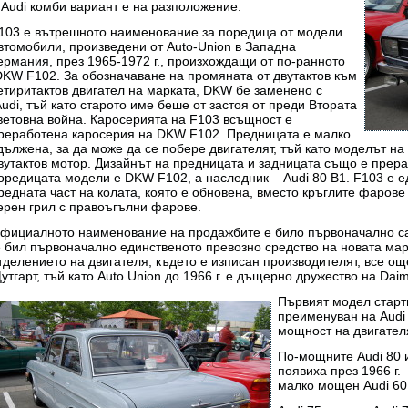
 Audi комби вариант е на разположение.
103 е вътрешното наименование за поредица от модели
втомобили, произведени от Auto-Union в Западна
ермания, през 1965-1972 г., произхождащи от по-ранното
KW F102. За обозначаване на промяната от двутактов към
етиритактов двигател на марката, DKW бе заменено с
udi, тъй като старото име беше от застоя от преди Втората
ветовна война. Каросерията на F103 всъщност е
реработена каросерия на DKW F102. Предницата е малко
дължена, за да може да се побере двигателят, тъй като моделът н
вутактов мотор. Дизайнът на предницата и задницата също е прера
оредицата модели е DKW F102, а наследник – Audi 80 B1. F103 е
редната част на колата, която е обновена, вместо кръглите фарове
ерен грил с правоъгълни фарове.
фициалното наименование на продажбите е било първоначално сам
 бил първоначално единственото превозно средство на новата марк
тделението на двигателя, където е изписан производителят, все о
утгарт, тъй като Auto Union до 1966 г. е дъщерно дружество на Daim
Първият модел старти
преименуван на Audi
мощност на двигателя
По-мощните Audi 80 и
появиха през 1966 г. 
малко мощен Audi 60