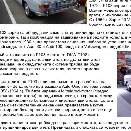
Audi 75 замени Audi 7
1972 г. F103 серия е 
Всички модели се пре
врати, с изключение 
От 1969 г. Super 90 V
бройки, които са пла
103 серия са оборудвани само с четирицилиндрови четиритактови 
онтирани. Тази комбинация на задвижване на предните колела, в к
ионер през 1930 г., ще предостави основния шаблон за успешния но
udi моделите Audi 80 и Audi 100, след като Volkswagen придоби бизн
ъй като шасито на F103 е взето от DKW F102 с
рицилиндров двутактов двигател, по-дълъг двигател
значава, че охладителната система трябва да бъде
омпенсирана в ляво на двигателя, вместо нормално
оложение пред него.
вигателите на F103 серия са съвместна разработка на
aimler-Benz, който притежаваха Auto-Union по това време
1958-1964 г.). Те бяха наречени Mitteldruckmotor (средно
алягане двигатели), поради компресия, по средата между
онвенционалните бензинови и дизелови двигатели. Колата
два с четиристепенна механична предавателна кутия.
онтирани бяха предни дискови спирачки, което е все още
 необичайно за автомобилния пазар в този момент.
 двигателния отсек трябва да се разшири мястото, така че да може
етирицилиндров двигател. Предницата и опашката са козметично ре