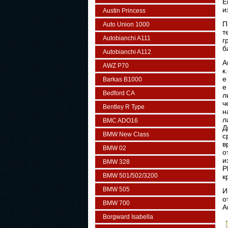
Е
и
Austin Princess
П
Auto Union 1000
т
Autobianchi A111
г
б
Autobianchi A112
A
AWZ P70
к
е
Barkas B1000
е
Bedford CA
л
ч
Bentley R Type
н
л
BMC ADO16
Д
BMW New Class
с
в
BMW 02
о
и
BMW 328
P
BMW 501/502/3200
к
BMW 505
И
о
BMW 700
A
Borgward Isabella