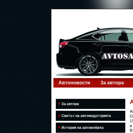
Автоновости
За автора
A
За автора
A
Светът на автоиндустрията
G
1
в
История на автомобила
В