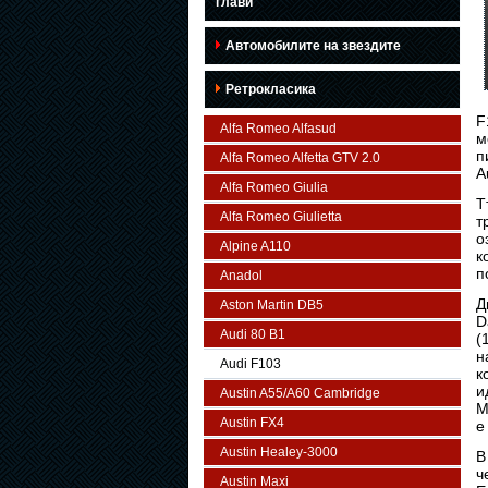
глави
Автомобилите на звездите
Ретрокласика
F
Alfa Romeo Alfasud
м
п
Alfa Romeo Alfetta GTV 2.0
A
Alfa Romeo Giulia
Т
Alfa Romeo Giulietta
т
о
Alpine A110
к
п
Anadol
Д
Aston Martin DB5
D
Audi 80 B1
(
н
Audi F103
к
и
Austin A55/A60 Cambridge
М
Austin FX4
е
Austin Healey-3000
В
ч
Austin Maxi