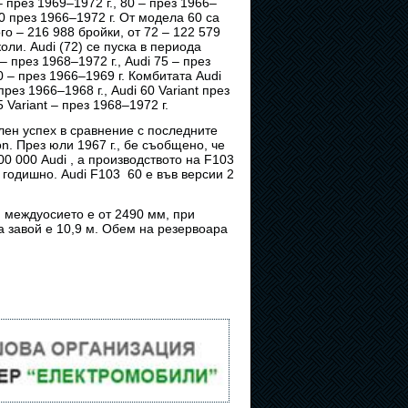
 – през 1969–1972 г., 80 – през 1966–
90 през 1966–1972 г. От модела 60 са
о – 216 988 бройки, от 72 – 122 579
и. Audi (72) се пуска в периода
 – през 1968–1972 г., Audi 75 – през
0 – през 1966–1969 г. Комбитата Audi
през 1966–1968 г., Audi 60 Variant през
5 Variant – през 1968–1972 г.
лен успех в сравнение с последните
on. През юли 1967 г., бе съобщено, че
0 000 Audi , а производството на F103
0 годишно. Audi F103 60 е във версии 2
, междуосието е от 2490 мм, при
 завой е 10,9 м. Обем на резервоара