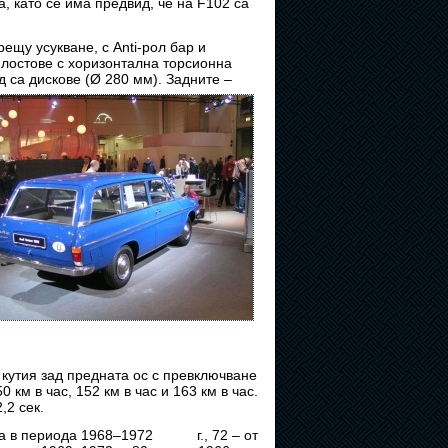
, като се има предвид, че на F102 са
ещу усукване, с Anti-рол бар и
 лостове с хоризонтална торсионна
 са дискове (Ø 280 мм). Задните –
кутия зад предната ос с превключване
 км в час, 152 км в час и 163 км в час.
,2 сек.
жда в периода 1968–1972 г., 72 – от