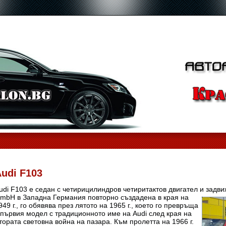
udi F103
udi F103 е седан с четирицилиндров четиритактов двигател и задви
mbH в Западна Германия
повторно създадена в края на
949 г., го обявява през лятото на 1965 г., което го превръща
 първия модел с традиционното име на Audi след края на
тората световна война на пазара. Към пролетта на 1966 г.