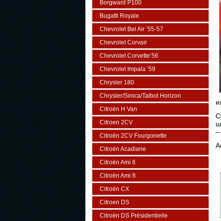
Borgward P100
Bugatti Royale
Chevrolet Bel Air ’55-57
Chevrolet Corvair
Chevrolet Corvette’56
Chevrolet Impala ’59
Chrysler 180
Chrysler/Simca/Talbot Horizon
и
Citroën H Van
С
Citroen 2CV
ш
–
Citroën 2CV Fourgonette
A
Citroën Acadiane
Citroën Ami 6
Citroën Ami 8
Citroën CX
Citroen DS
Citroën DS Présidentielle