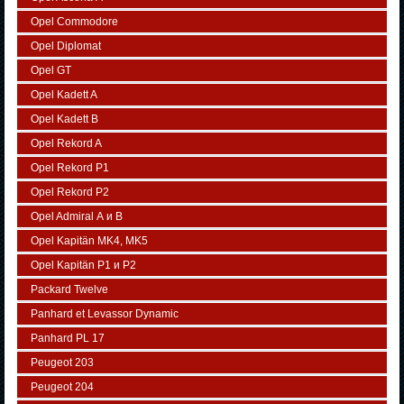
Opel Commodore
Opel Diplomat
Opel GT
Opel Kadett A
Opel Kadett B
Opel Rekord A
Opel Rekord P1
Opel Rekord P2
Opel Admiral А и В
Opel Kapitän MK4, MK5
Opel Kapitän P1 и P2
Packard Twelve
Panhard et Levassor Dynamic
Panhard PL 17
Peugeot 203
Peugeot 204