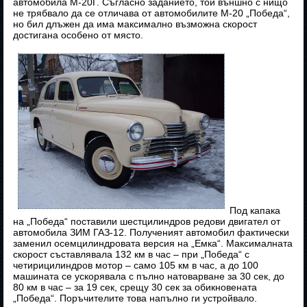
автомобила М-20Г. Съгласно заданието, той външно с нищо
не трябвало да се отличава от автомобилите М-20 „Победа“,
но бил длъжен да има максимално възможна скорост
достигана особено от място.
Под капака
на „Победа“ поставили шестцилиндров редови двигател от
автомобила ЗИМ ГАЗ-12. Полученият автомобил фактически
заменил осемцилиндровата версия на „Емка“. Максималната
скорост съставлявала 132 км в час – при „Победа“ с
четирицилиндров мотор – само 105 км в час, а до 100
машината се ускорявала с пълно натоварване за 30 сек, до
80 км в час – за 19 сек, срещу 30 сек за обикновената
„Победа“. Поръчителите това напълно ги устройвало.