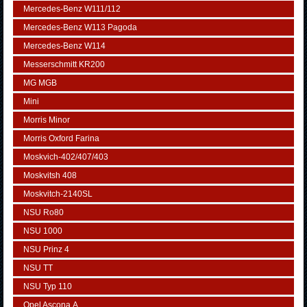
Mercedes-Benz W111/112
Mercedes-Benz W113 Pagoda
Mercedes-Benz W114
Messerschmitt KR200
MG MGB
Mini
Morris Minor
Morris Oxford Farina
Moskvich-402/407/403
Moskvitsh 408
Moskvitch-2140SL
NSU Ro80
NSU 1000
NSU Prinz 4
NSU TT
NSU Typ 110
Opel Ascona А