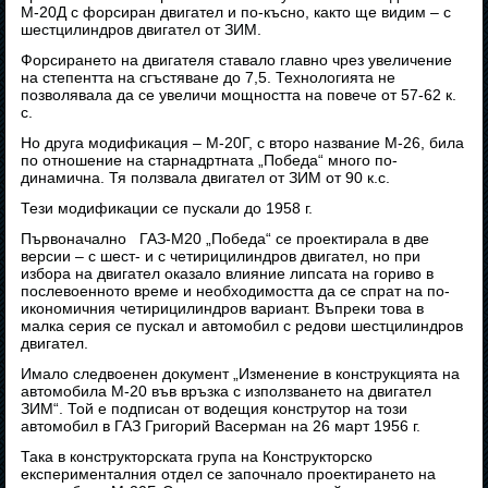
М-20Д с форсиран двигател и по-късно, както ще видим – с
шестцилиндров двигател от ЗИМ.
Форсирането на двигателя ставало главно чрез увеличение
на степентта на сгъстяване до 7,5. Технологията не
позволявала да се увеличи мощността на повече от 57-62 к.
с.
Но друга модификация – М-20Г, с второ название М-26, била
по отношение на старнадртната „Победа“ много по-
динамична. Тя ползвала двигател от ЗИМ от 90 к.с.
Тези модификации се пускали до 1958 г.
Първоначално ГАЗ-М20 „Победа“ се проектирала в две
версии – с шест- и с четирицилиндров двигател, но при
избора на двигател оказало влияние липсата на гориво в
послевоенното време и необходимостта да се спрат на по-
икономичния четирицилиндров вариант. Въпреки това в
малка серия се пускал и автомобил с редови шестцилиндров
двигател.
Имало следвоенен документ „Изменение в конструкцията на
автомобила М-20 във връзка с използването на двигател
ЗИМ“. Той е подписан от водещия конструтор на този
автомобил в ГАЗ Григорий Васерман на 26 март 1956 г.
Така в конструкторската група на Конструкторско
експерименталния отдел се започнало проектирането на