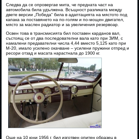
Следва да се опровергае мита, че предната част на
автомобила била удължена. Всъщност разликата между
двете версии „Победа“ била в адаптацията на мястото под
капака за поставянето на по-голям и по-мощен двигател,
място за маслен радиатор и за увеличения резервоар.
Освен това в трансмисията бил поставен карданов вал,
състоящ се от два последователни вала като при ЗИМ, с
намалени предавателни числа 4,44 вместо 5,125 като при
М-20, имало усилено окачване – усилени пружини отпред и
ресори отзад и масата нарастнала до 1900 кг.
Още на 10 юни 1956 г. бил изготвен опитен образец в