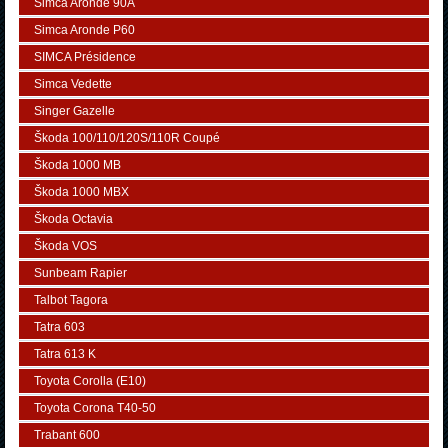
Simca Aronde 90A
Simca Aronde P60
SIMCA Présidence
Simca Vedette
Singer Gazelle
Škoda 100/110/120S/110R Coupé
Škoda 1000 MB
Škoda 1000 MBX
Škoda Octavia
Škoda VOS
Sunbeam Rapier
Talbot Tagora
Tatra 603
Tatra 613 K
Toyota Corolla (E10)
Toyota Corona T40-50
Trabant 600