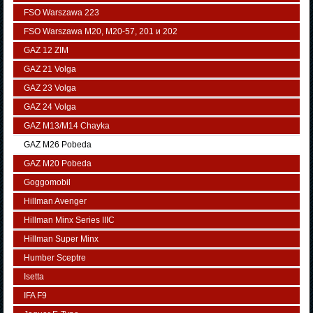
FSO Warszawa 223
FSO Warszawa М20, M20-57, 201 и 202
GAZ 12 ZIM
GAZ 21 Volga
GAZ 23 Volga
GAZ 24 Volga
GAZ M13/M14 Chayka
GAZ M26 Pobeda
GAZ М20 Pobeda
Goggomobil
Hillman Avenger
Hillman Minx Series IIIC
Hillman Super Minx
Humber Sceptre
Isetta
IFA F9