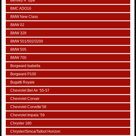
Bentley R Type
BMC ADO16
BMW New Class
BMW 02
BMW 328
BMW 501/502/3200
BMW 505
BMW 700
Borgward Isabella
Borgward P100
Bugatti Royale
Chevrolet Bel Air ’55-57
Chevrolet Corvair
Chevrolet Corvette’56
Chevrolet Impala ’59
Chrysler 180
Chrysler/Simca/Talbot Horizon