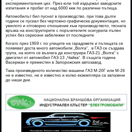
експерименталния цех. През юли той издържал заводските
изпитания и пробег от над 6000 ккм по различни пътища.
Автомобилът бил пуснат в производство, при това дълги
години се пускал без чертожно-графическа документация, но
умелото и отговорно отношение към производството, тясната
връзка на конструкторите с поръчителите осигурила пълен
успех без сериозни забележки от последните.
Когато през 1959 г. по улиците на гарадовете и пътищата се
появяват доста много автомобили „Волга“, в ГАЗ се създава
група, на която се възлага да конструира ГАЗ-21 „Волга“ с
двигател от автомобил ГАЗ-13 „Чайка“. В същата година
Васерман е преместен в Запорожския автозавод.
Така произведеното количество машини ГАЗ М-20Г или М-26
не е известно, не е известно и колко екземпляра са запазени
до наши дни.