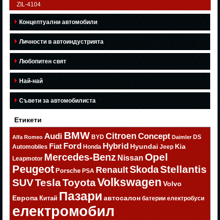
ZIL-4104
Концептуални автомобили
Личности в автоиндустрията
Любопитен свят
Най-най
Съвети за автомобилиста
Етикети
BMW
Citroen
Audi
Concept
BYD
DS
Alfa Romeo
Daimler
Ford
Hybrid
Fiat
Hyundai
Kia
Automobiles
Honda
Jeep
Opel
Mercedes-Benz
Nissan
Leapmotor
Peugeot
Stellantis
Skoda
Renault
Porsche
PSA
Volkswagen
SUV
Tesla
Toyota
Volvo
Пазари
Европа
автосалон
Китай
батерии
електробуси
електромобил