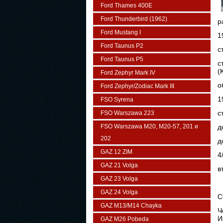
Ford Thames 400E
Ford Thunderbird (1962)
р
Ford Mustang I
1
Ford Taunus P2
с
Ford Taunus P5
с
(
Ford Zephyr Mark IV
о
Ford Zephyr/Zodiac Mark III
1
FSO Syrena
с
FSO Warszawa 223
FSO Warszawa М20, M20-57, 201 и
д
202
д
GAZ 12 ZIM
4
GAZ 21 Volga
в
GAZ 23 Volga
GAZ 24 Volga
С
GAZ M13/M14 Chayka
Ч
И
GAZ M26 Pobeda