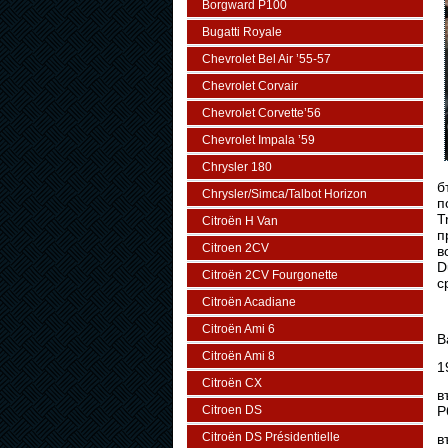
Borgward P100
Bugatti Royale
Chevrolet Bel Air ’55-57
Chevrolet Corvair
Chevrolet Corvette’56
Chevrolet Impala ’59
Chrysler 180
б
Chrysler/Simca/Talbot Horizon
п
T
Citroën H Van
п
Citroen 2CV
в
D
Citroën 2CV Fourgonette
с
Citroën Acadiane
Citroën Ami 6
В
Citroën Ami 8
1
Citroën CX
в
Citroen DS
P
Citroën DS Présidentielle
в