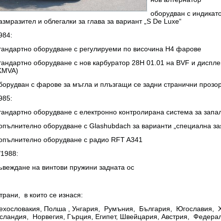
оборудван с индикато
азмразител и облегалки за глава за вариант „S De Luxe“
984:
тандартно оборудване с регулируеми по височина Н4 фарове
тандартно оборудване с нов карбуратор 28H 01.01 на BVF и диспле
KMVA)
борудван с фарове за мъгла и плъзгащи се задни странични прозор
985:
тандартно оборудване с електронно контролирана система за зап
опълнително оборудване с Glashubdach за варианти „специална зая
опълнително оборудване с радио RFT A341
/1988:
ъвеждане на винтови пружини задната ос
трани, в които се изнася:
ехословакия, Полша , Унгария, Румъния, България, Югославия, 
сландия, Норвегия, Гърция, Египет, Швейцария, Австрия, Федера