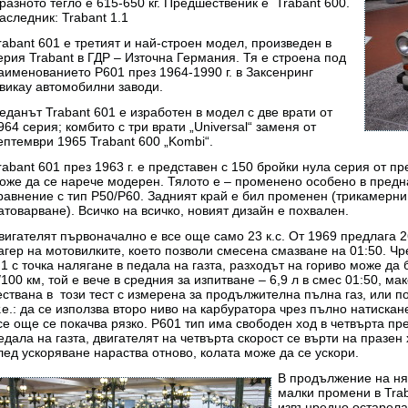
разното тегло е 615-650 кг. Предшественик е Trabant 600.
аследник: Trabant 1.1
rabant 601 е третият и най-строен модел, произведен в
ерия Trabant в ГДР – Източна Германия. Тя е строена под
аименованието P601 през 1964-1990 г. в Заксенринг
викау автомобилни заводи.
еданът Trabant 601 е изработен в модел с две врати от
964 серия; комбито с три врати „Universal“ заменя от
ептември 1965 Trabant 600 „Kombi“.
rabant 601 през 1963 г. е представен с 150 бройки нула серия от пр
оже да се нарече модерен. Тялото е – променено особено в предна
равнение с тип P50/P60. Задният край е бил променен (трикамерни 
атоварване). Всичко на всичко, новият дизайн е похвален.
вигателят първоначално е все още само 23 к.с. От 1969 предлага 26 к
агер на мотовилките, което позволи смесена смазване на 01:50. Чр
.1 с точка налягане в педала на газта, разходът на гориво може да 
/100 км, той е вече в средния за изпитване – 6,9 л в смес 01:50, м
ествана в този тест с измерена за продължителна пълна газ, или п
т.е.: да се използва второ ниво на карбуратора чрез пълно натискане
се още се покачва рязко. P601 тип има свободен ход в четвърта пре
едала на газта, двигателят на четвърта скорост се върти на празен 
лед ускоряване нараства отново, колата може да се ускори.
В продължение на ня
малки промени в Trab
извънредно остарела,