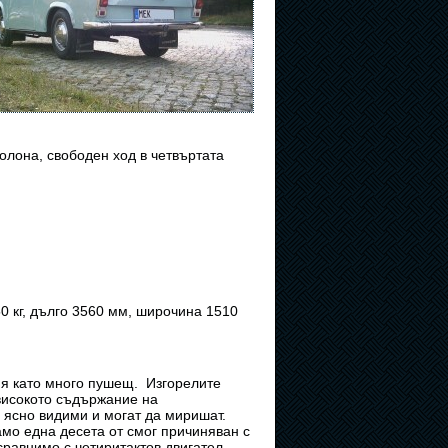
олона, свободен ход в четвъртата
50 кг, дълго 3560 мм, широчина 1510
ия като много пушещ. Изгорелите
 високото съдържание на
 ясно видими и могат да миришат.
мо една десета от смог причиняван с
сравнимо с четиритактов двигател.