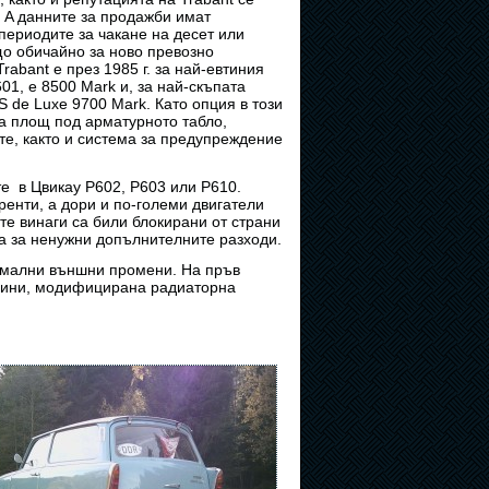
 A данните за продажби имат
периодите за чакане на десет или
що обичайно за ново превозно
rabant е през 1985 г. за най-евтиния
601, е 8500 Mark и, за най-скъпата
 S de Luxe 9700 Mark. Като опция в този
а площ под арматурното табло,
те, както и система за предупреждение
е в Цвикау P602, P603 или P610.
енти, а дори и по-големи двигатели
те винаги са били блокирани от страни
та за ненужни допълнителните разходи.
нимални външни промени. На пръв
тлини, модифицирана радиаторна