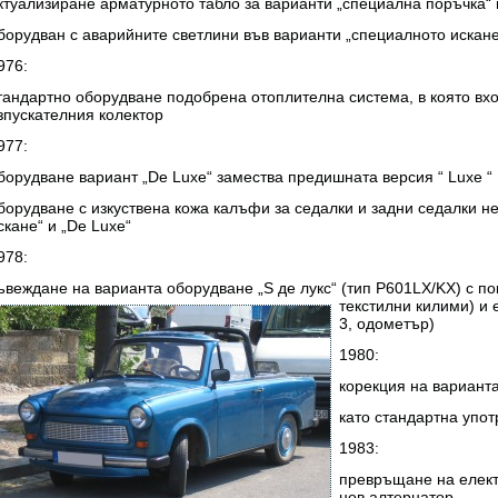
ктуализиране арматурното табло за варианти „специална поръчка“ и
борудван с аварийните светлини във варианти „специалното искане“ 
976:
тандартно оборудване подобрена отоплителна система, в която вх
зпускателния колектор
977:
борудване вариант „De Luxe“ замества предишната версия “ Luxe “
борудване с изкуствена кожа калъфи за седалки и задни седалки н
скане“ и „De Luxe“
978:
ъвеждане на варианта оборудване „S де лукс“ (тип P601LX/KX) с пок
текстилни килими) и
3, одометър)
1980:
корекция на вариант
като стандартна упо
1983:
превръщане на електр
нов алтернатор