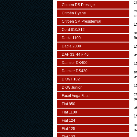
с
Citroen DS Prestige
с
Citroën Dyane
к
Citroen SM Presidential
1
Cord 810/812
в
б
Dacia 1100
1
Dacia 2000
DAF 33, 44 и 46
и
Daimler DK400
1
Daimler DS420
в
и
DKW F102
1
DKW Junior
с
Facel Vega Facel II
р
Fiat 850
о
Fiat 1100
1
Fiat 124
в
Fiat 125
н