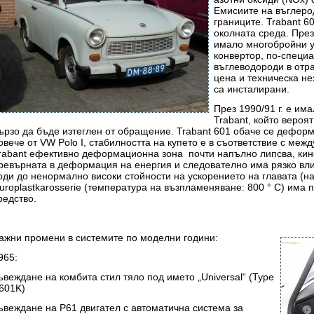
Емисиите на въглерод
границите. Trabant 60
околната среда. През
имало многобройни у
конвертор, по-специ
въглеводороди в отра
цена и техническа не
са инсталирани.
През 1990/91 г. е им
Trabant, който вероя
ързо да бъде изтеглен от обращение. Trabant 601 обаче се деформ
овече от VW Polo I, стабилността на купето е в съответствие с меж
rabant ефективно деформационна зона почти напълно липсва, кин
ревърната в деформация на енергия и следователно има рязко вли
оди до ненормално високи стойности на ускорението на главата (над
uroplastkarosserie (температура на възпламеняване: 800 ° C) има 
редство.
ажни промени в системите по моделни години:
965:
ъвеждане на комбита стил тяло под името „Universal“ (Type
601K)
ъвеждане на P61 двигател с автоматична система за