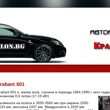
rabant 601
rabant 601 е малка кола, строена в периода 1964-1990 г. като седа
ензинови 0,6 литра (17-19 кВт)
ължината на колата е 3555-3560 мм при ширина 1505-
510 мм, височина 1437 мм. Междуосието е 2020 мм.