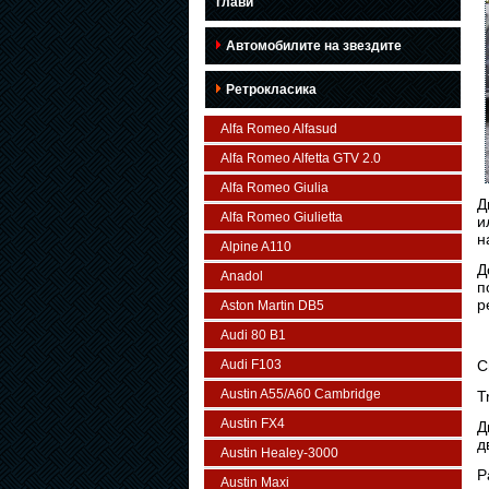
глави
Автомобилите на звездите
Ретрокласика
Alfa Romeo Alfasud
Alfa Romeo Alfetta GTV 2.0
Alfa Romeo Giulia
Д
Alfa Romeo Giulietta
и
н
Alpine A110
Д
Anadol
п
р
Aston Martin DB5
Audi 80 B1
Audi F103
С
Austin A55/A60 Cambridge
T
Austin FX4
Д
д
Austin Healey-3000
Р
Austin Maxi