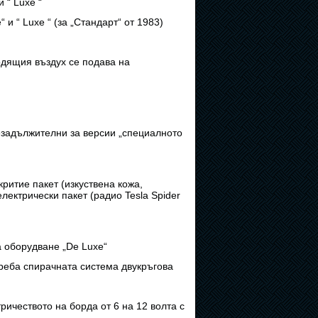
 “ Luxe “
и “ Luxe “ (за „Стандарт“ от 1983)
одящия въздух се подава на
езадължителни за версии „специалното
ритие пакет (изкуствена кожа,
 електрически
пакет (радио Tesla Spider
а оборудване „De Luxe“
треба спирачната система двукръгова
ичеството на борда от 6 на 12 волта с