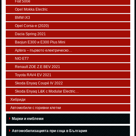
Fiat 500e
Opel Mokka Electric
BMW iX3
Opel Corsa-e (2020)
Dacia Spring 2021
Baojun E300 и E300 Plus Mini
Aptera – първото електрическо…
NIO ET7
Renault ZOE Z.E BEV 2021
Toyota RAV4 EV 2021
Skoda Enyaq Coupé IV 2022
Skoda Enyaq L&K с Modular Electric…
Хибриди
Автомобили с горивни клетки
Марки и емблеми
Автомобилизацията при соца в България