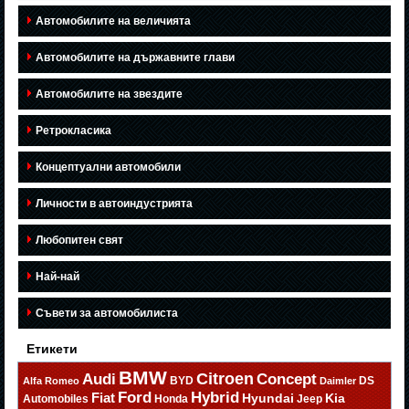
Автомобилите на величията
Автомобилите на държавните глави
Автомобилите на звездите
Ретрокласика
Концептуални автомобили
Личности в автоиндустрията
Любопитен свят
Най-най
Съвети за автомобилиста
Етикети
BMW
Citroen
Audi
Concept
BYD
DS
Alfa Romeo
Daimler
Ford
Hybrid
Fiat
Hyundai
Kia
Automobiles
Honda
Jeep