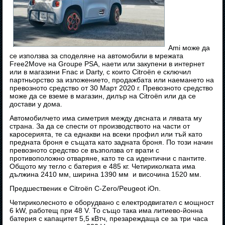
Ami може да
се използва за споделяне на автомобили в мрежата
Free2Move на Groupe PSA, наети или закупени в интернет
или в магазини Fnac и Darty, с които Citroën е сключил
партньорство за изложението, продажбата или наемането на
превозното средство от 30 Март 2020 г. Превозното средство
може да се вземе в магазин, дилър на Citroën или да се
достави у дома.
Автомобилчето има симетрия между дясната и лявата му
страна. За да се спести от производството на части от
каросерията, те са еднакви на всеки профил или тъй като
предната броня е същата като задната броня. По този начин
превозното средство се възползва от врати с
противоположно отваряне, като те са идентични с пантите.
Общото му тегло с батерия е 485 кг. Четириколката има
дължина 2410 мм, ширина 1390 мм и височина 1520 мм.
Предшественик е Citroën C-Zero/Peugeot iOn.
Четириколесното е оборудвано с електродвигател с мощност
6 kW, работещ при 48 V. То също така има литиево-йонна
батерия с капацитет 5,5 кВтч, презареждаща се за три часа