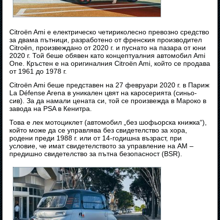
Citroën Ami е електрическо четириколесно превозно средство
за двама пътници, разработено от френския производител
Citroën, произвеждано от 2020 г. и пуснато на пазара от юни
2020 г. Той беше обявен като концептуалния автомобил Ami
One. Кръстен е на оригиналния Citroën Ami, който се продава
от 1961 до 1978 г.
Citroën Ami беше представен на 27 февруари 2020 г. в Париж
La Défense Arena в уникален цвят на каросерията (синьо-
сив). За да намали цената си, той се произвежда в Мароко в
завода на PSA в Кенитра.
Това е лек мотоциклет (автомобил „без шофьорска книжка“),
който може да се управлява без свидетелство за хора,
родени преди 1988 г. или от 14-годишна възраст, при
условие, че имат свидетелството за управление на АМ –
предишно свидетелство за пътна безопасност (BSR).