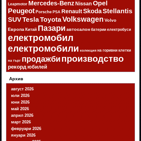
Opel
Mercedes-Benz
Nissan
Leapmotor
Peugeot
Stellantis
Skoda
Renault
Porsche
PSA
Volkswagen
SUV
Tesla
Toyota
Volvo
Пазари
Европа
автосалон
Китай
батерии
електробуси
електромобил
електромобили
на горивни клетки
колекция
производство
продажби
на търг
рекорд
юбилей
Архив
август 2026
юли 2026
юни 2026
май 2026
април 2026
март 2026
февруари 2026
януари 2026