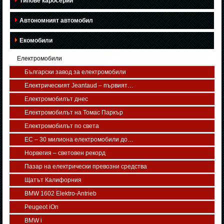
Типове каросерии
Автономният автомобил
Екомобили
Електромобили
Български завод за електромобили
Електрическият Jeantaud – първият…
Електромобилът днес
Електромобилът на Томас Паркър
Електромобилът по света
ЕС – 30 милиона електромобили до…
Норвегия – световен рекорд
Пазар на електрически превозни средства
Щатът Калифорния
BMW 1602 Elektro-Antrieb
Peugeot iOn
BMW i