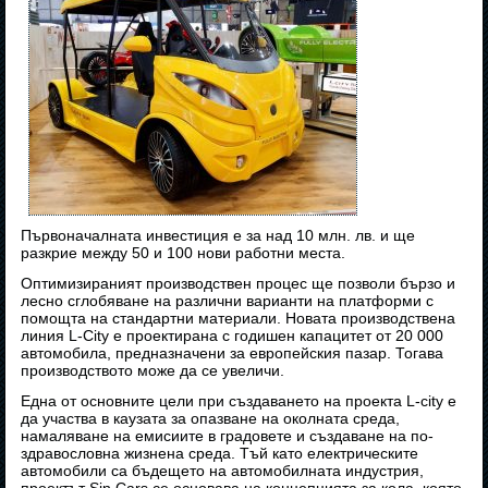
Първоначалната инвестиция е за над 10 млн. лв. и ще
разкрие между 50 и 100 нови работни места.
Оптимизираният производствен процес ще позволи бързо и
лесно сглобяване на различни варианти на платформи с
помощта на стандартни материали. Новата производствена
линия L-City е проектирана с годишен капацитет от 20 000
автомобила, предназначени за европейския пазар. Тогава
производството може да се увеличи.
Една от основните цели при създаването на проекта L-city е
да участва в каузата за опазване на околната среда,
намаляване на емисиите в градовете и създаване на по-
здравословна жизнена среда. Тъй като електрическите
автомобили са бъдещето на автомобилната индустрия,