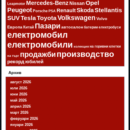
Opel
Mercedes-Benz
Nissan
Leapmotor
Peugeot
Stellantis
Skoda
Renault
Porsche
PSA
Volkswagen
SUV
Tesla
Toyota
Volvo
Пазари
Европа
автосалон
Китай
батерии
електробуси
електромобил
електромобили
на горивни клетки
колекция
производство
продажби
на търг
рекорд
юбилей
Архив
август 2026
юли 2026
юни 2026
май 2026
април 2026
март 2026
февруари 2026
януари 2026