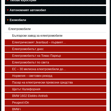
Типове каросерии
Автономният автомобил
Екомобили
Електромобили
Български завод за електромобили
Електрическият Jeantaud – първият…
Електромобилът днес
Електромобилът на Томас Паркър
Електромобилът по света
ЕС – 30 милиона електромобили до…
Норвегия – световен рекорд
Пазар на електрически превозни средства
Щатът Калифорния
BMW 1602 Elektro-Antrieb
Peugeot iOn
BMW i