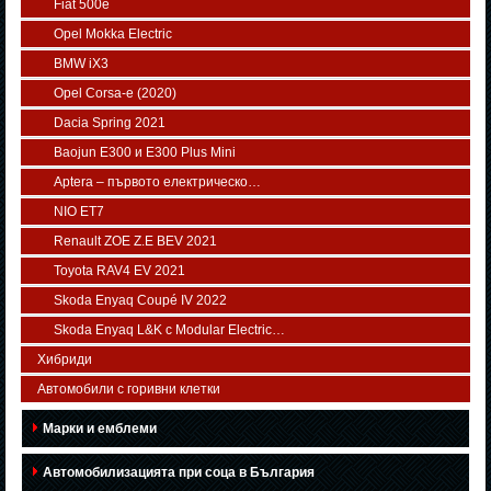
Fiat 500e
Opel Mokka Electric
BMW iX3
Opel Corsa-e (2020)
Dacia Spring 2021
Baojun E300 и E300 Plus Mini
Aptera – първото електрическо…
NIO ET7
Renault ZOE Z.E BEV 2021
Toyota RAV4 EV 2021
Skoda Enyaq Coupé IV 2022
Skoda Enyaq L&K с Modular Electric…
Хибриди
Автомобили с горивни клетки
Марки и емблеми
Автомобилизацията при соца в България