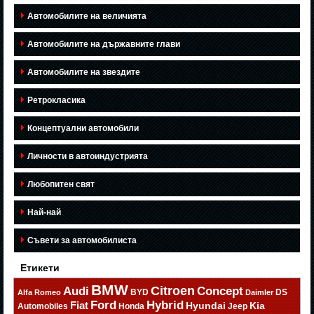
Автомобилите на величията
Автомобилите на държавните глави
Автомобилите на звездите
Ретрокласика
Концептуални автомобили
Личности в автоиндустрията
Любопитен свят
Най-най
Съвети за автомобилиста
Етикети
BMW
Citroen
Audi
Concept
BYD
DS
Alfa Romeo
Daimler
Ford
Hybrid
Fiat
Hyundai
Kia
Automobiles
Honda
Jeep