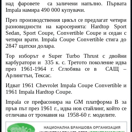
над фаровете
са заличени напълно. Първата
Impala намира 490 000 купувачи.
През производствения цикъл се предлагат четири
разновидности на каросерията: Hardtop Sport
Sedan, Sport Coupe, Convertible Coupe и седан с
четири врати. Impala Coupe Convertible стига до
2847 щатски долара.
Top изборът е Super Turbo Thrust с двойни
карбуратори и
335 к. с. Третото поколение идва
през 1961-1964 г. Сглобява се в
САЩ –
Арлингтън, Тексас.
Идват 1961 Chevrolet Impala Coupe Convertible и
1961 Impala Hardtop Coupe.
Impala се префасонира на GM платформа B за
пръв път през 1961 г., идва нов стайлинг, който се
отличава от тромавия на
1958-60 г. моделите.