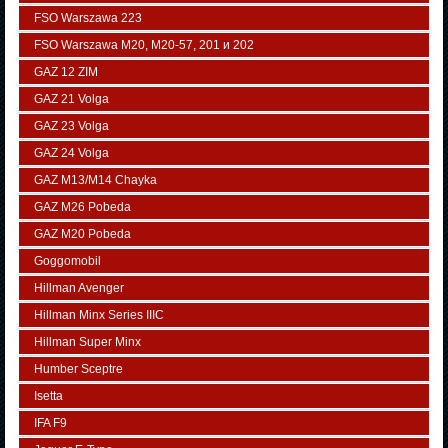
FSO Warszawa 223
FSO Warszawa М20, M20-57, 201 и 202
GAZ 12 ZIM
GAZ 21 Volga
GAZ 23 Volga
GAZ 24 Volga
GAZ M13/M14 Chayka
GAZ M26 Pobeda
GAZ М20 Pobeda
Goggomobil
Hillman Avenger
Hillman Minx Series IIIC
Hillman Super Minx
Humber Sceptre
Isetta
IFA F9