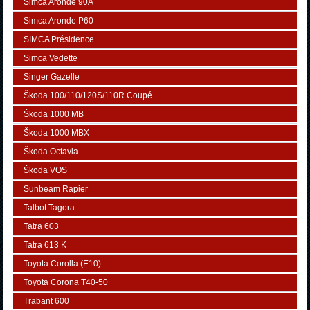
Simca Aronde 90A
Simca Aronde P60
SIMCA Présidence
Simca Vedette
Singer Gazelle
Škoda 100/110/120S/110R Coupé
Škoda 1000 MB
Škoda 1000 MBX
Škoda Octavia
Škoda VOS
Sunbeam Rapier
Talbot Tagora
Tatra 603
Tatra 613 K
Toyota Corolla (E10)
Toyota Corona T40-50
Trabant 600