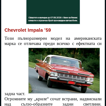
Chevrolet Impala ’59
Този пълноразмерен модел на американската
марка се отличава преди всичко с ефектната си
задна част.
Огромните му „криле“ сочат встрани, надвиснали
над сълзо-образните задни светлини.