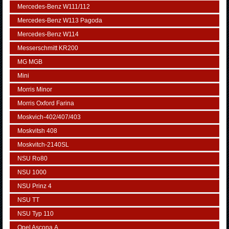
Mercedes-Benz W111/112
Mercedes-Benz W113 Pagoda
Mercedes-Benz W114
Messerschmitt KR200
MG MGB
Mini
Morris Minor
Morris Oxford Farina
Moskvich-402/407/403
Moskvitsh 408
Moskvitch-2140SL
NSU Ro80
NSU 1000
NSU Prinz 4
NSU TT
NSU Typ 110
Opel Ascona А