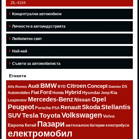
ZIL-4104
Концептуални автомобили
Личности в автоиндустрията
Любопитен свят
Най-най
Съвети за автомобилиста
Етикети
BMW
Citroen
Audi
Concept
BYD
DS
Alfa Romeo
Daimler
Ford
Hybrid
Fiat
Hyundai
Kia
Automobiles
Honda
Jeep
Opel
Mercedes-Benz
Nissan
Leapmotor
Peugeot
Stellantis
Skoda
Renault
Porsche
PSA
Volkswagen
SUV
Tesla
Toyota
Volvo
Пазари
Европа
автосалон
Китай
батерии
електробуси
електромобил