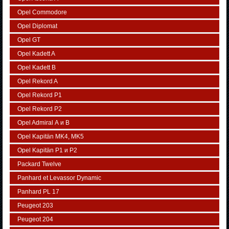
Opel Commodore
Opel Diplomat
Opel GT
Opel Kadett A
Opel Kadett B
Opel Rekord A
Opel Rekord P1
Opel Rekord P2
Opel Admiral А и В
Opel Kapitän MK4, MK5
Opel Kapitän P1 и P2
Packard Twelve
Panhard et Levassor Dynamic
Panhard PL 17
Peugeot 203
Peugeot 204