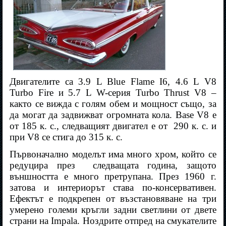
Двигателите са 3.9 L Blue Flame I6, 4.6 L V8
Turbo Fire и 5.7 L W-серия Turbo Thrust V8 –
както се вижда с голям обем и мощност също, за
да могат да задвижват огромната кола. Base V8 е
от 185 к. с., следващият двигател е от
290 к. с. и
при V8 се стига до 315 к. с.
Първоначално моделът има много хром, който се
редуцира през
следващата година, защото
външността е много претрупана. През 1960 г.
затова и интериорът става по-консервативен.
Ефектът е подкрепен от възстановяване на три
умерено големи кръгли задни светлини от двете
страни на Impala. Ноздрите отпред на смукателите