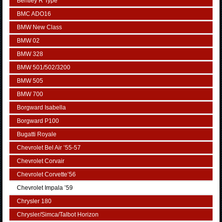
Bentley R Type
BMC ADO16
BMW New Class
BMW 02
BMW 328
BMW 501/502/3200
BMW 505
BMW 700
Borgward Isabella
Borgward P100
Bugatti Royale
Chevrolet Bel Air ’55-57
Chevrolet Corvair
Chevrolet Corvette’56
Chevrolet Impala ’59
Chrysler 180
Chrysler/Simca/Talbot Horizon