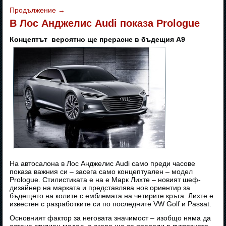
Продължение
→
В Лос Анджелис Audi показа Prologue
Концептът вероятно ще прерасне в бъдещия А9
На автосалона в Лос Анджелис Audi само преди часове
показа важния си – засега само концептуален – модел
Prologue. Стилистиката е на е Марк Лихте – новият шеф-
дизайнер на марката и представлява нов ориентир за
бъдещето на колите с емблемата на четирите кръга. Лихте е
известен с разработките си по последните VW Golf и Passat.
Основният фактор за неговата значимост – изобщо няма да