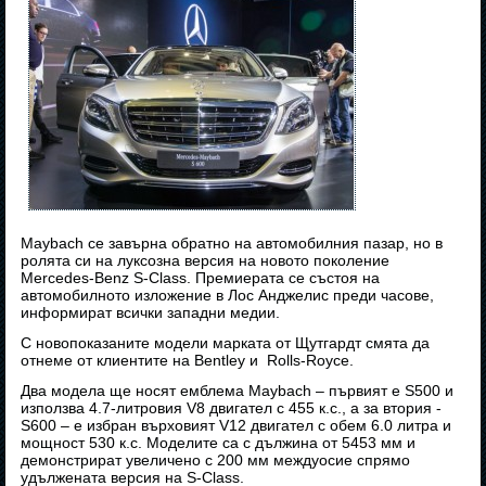
Maybach се завърна обратно на автомобилния пазар, но в
ролята си на луксозна версия на новото поколение
Mercedes-Benz S-Class. Премиерата се състоя на
автомобилното изложение в Лос Анджелис преди часове,
информират всички западни медии.
С новопоказаните модели марката от Щутгардт смята да
отнеме от клиентите на Bentley и Rolls-Royce.
Два модела ще носят емблема Maybach – първият е S500 и
използва 4.7-литровия V8 двигател с 455 к.с., а за втория -
S600 – е избран върховият V12 двигател с обем 6.0 литра и
мощност 530 к.с. Моделите са с дължина от 5453 мм и
демонстрират увеличено с 200 мм междуосие спрямо
удължената версия на S-Class.