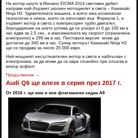
На мотор шоуто в Милано EICMA 2014 световен дебют
направи най-бързият шосеен мотоциклет в света – Kawasaki
Ninja H2. Удивителната машина, в която има космически
технологии и някои, които се използват във Формула 1, е
първият мотор в света с компресорен турбо двигател,
благодарение на което успява да се ускори от 0 до 100 км в
час едва за 2,5 сек., а максималната му скорост (ограничена
електронно) е 299 км в час. Пистовата версия може да
достигне до 340 км в час. Супер моторът Kawasaki Ninja H2
ще се продава за около 20 000 евро.
Най-мощният несъстезателен мотор в света е наблъскан с
електроника, за да може да се кара спокойно при хлъзгав и
мокър асфалт.
Продължение
→
Audi Q6 ще влезе в серия през 2017 г.
От 2016 г. ще има и нов флагмански седан А9