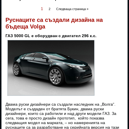
1
2
Следваща страница »
Руснаците са създали дизайна на
бъдеща Volga
ГАЗ 5000 GL е оборудван с двигател 296 к.с.
Двама руски дизайнери са създали наследник на „Волга“.
Моделът е създаден от братята Букин, двама руски
дизайнери, които са работили и над други модели ГАЗ. За
сега, това е просто дизайн прототип, който показва
следващия модел на марката, – но намеренията на
руснаците са за разработване на серийната версия на тази