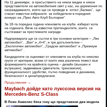
На 11 декември, в присъствието на някои медии и някои
представители на автомобилния свят у нас, на церемония по
награждаването, която ще се проведе в хотел „Балкан”, ще
станат известни избраните за победители в поредния
конкурс на „Прес Авто Клуб България”.
За 18-та поредна година членовете на клуба избират кола
на годината. Вече са известни претендентите, които се
състезават за престижните награди.
Надпреварата ще се състои в три основни категории – „Лек
автомобил”, „Ван” и „4×4”, и три допълнителни –
„Екологичен автомобил”, „Градски автомобил” и „Премиум
автомобил” .
Кандидатите се оценяват от членовете на клуба по няколко
групи от критерии, всеки от които има различна тежест във
формирането на крайната оценка – дизайн (външен и
вътрешен), задвижване (двигатели, трансмисии),
функционалност, удобство, пътно поведение и динамика,
безопасност и цена/предлагане.
Продължение
→
Maybach дойде като луксозна версия на
Mercedes-Benz S-Class
В Ложс Анжелис бяха току що представени два модела