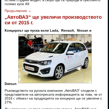
остане студиен модел, а скоро ще се прерoди в луксозното
голямо купе А9.
Продължение
→
„АвтоВАЗ“ ще увеличи производството
си от 2015 г.
Концернът ще пуска коли Lada, Renault, Nissan и
Datsun
Ръководството на руската компания „АвтоВАЗ“ сподели с
представители на автопресата информацията за това, че от
2016 г. обемът на продукцията на концерна ще се увеличи с
27%.