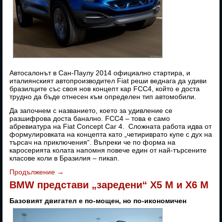
Автосалонът в Сан-Паулу 2014 официално стартира, и
италиянският автопроизводител Fiat реши веднага да удиви
бразилците със своя нов концепт кар FCC4, който е доста
трудно да бъде отнесен към определен тип автомобили.
Да започнем с названието, което за удивление се
разшифрова доста банално. FCC4 – това е само
абревиатура на Fiat Concept Car 4. Сложната работа идва от
формулировката на концепта като „четириврато купе с дух на
търсач на приключения“. Въпреки че по форма на
каросерията колата напомня повече един от най-търсените
класове коли в Бразилия – пикап.
Продължение
→
BMW представи „заредени“ X5 M и X6 M
Базовият двигател е по-мощен, но по-икономичен