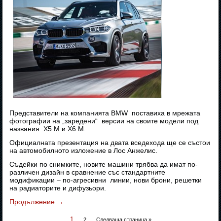
Представители на компанията BMW поставиха в мрежата
фотографии на „заредени“ версии на своите модели под
названия X5 M и X6 M.
Официалната презентация на двата вседехода ще се състои
на автомобилното изложение в Лос Анжелис.
Съдейки по снимките, новите машини трябва да имат по-
различен дизайн в сравнение със стандартните
модификации – по-агресивни линии, нови брони, решетки
на радиаторите и дифузьори.
Продължение
→
1
2
Следваща страница »