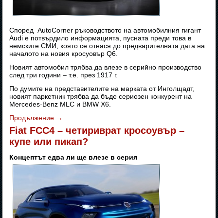
Според AutoCorner ръководството на автомобилния гигант
Audi е потвърдило информацията, пусната преди това в
немските СМИ, която се отнася до предварителната дата на
началото на новия кросуовър Q6.
Новият автомобил трябва да влезе в серийно производство
след три години – т.е. през 1917 г.
По думите на представителите на марката от Инголщадт,
новият паркетник трябва да бъде сериозен конкурент на
Mercedes-Benz MLC и BMW X6.
Продължение
→
Fiat FCC4 – четириврат кросоувър –
купе или пикап?
Концептът едва ли ще влезе в серия