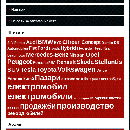
Най-най
Съвети за автомобилиста
Етикети
BMW
Citroen
Audi
Concept
BYD
DS
Alfa Romeo
Daimler
Ford
Hybrid
Fiat
Hyundai
Kia
Automobiles
Honda
Jeep
Opel
Mercedes-Benz
Nissan
Leapmotor
Peugeot
Stellantis
Skoda
Renault
Porsche
PSA
Volkswagen
SUV
Tesla
Toyota
Volvo
Пазари
Европа
автосалон
Китай
батерии
електробуси
електромобил
електромобили
на горивни клетки
колекция
производство
продажби
на търг
рекорд
юбилей
Архив