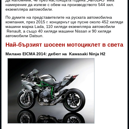
Да напомним, че през настоящата година „АвтоВАЗ“ има
намерение да излезе с обем на производството 544 хил.
екземпляра автомобили.
По думите на представителите на руската автомобилна
компания, през 2015 г. концернът ще пусне около 452 хиляди
машини марка Lada, 110 хиляди екземпляра автомобили
Renault, а също 40 хиляди машини Nissan и 90 хиляди
автомобили Datsun.
Най-бързият шосеен мотоциклет в света
Милано EICMA 2014: дебют на Kawasaki Ninja H2