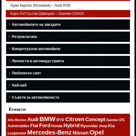
Хуан Карлос (Испания) – Audi RS6
Карл XVI Густав (Швеция) – Daimler DS420
Автомобилите на звездите
Ретрокласика
Концептуални автомобили
Личности в автоиндустрията
Любопитен свят
Най-най
Съвети за автомобилиста
Етикети
BMW
Citroen
Audi
Concept
BYD
DS
Alfa Romeo
Daimler
Ford
Hybrid
Fiat
Hyundai
Kia
Automobiles
Honda
Jeep
Opel
Mercedes-Benz
Nissan
Leapmotor