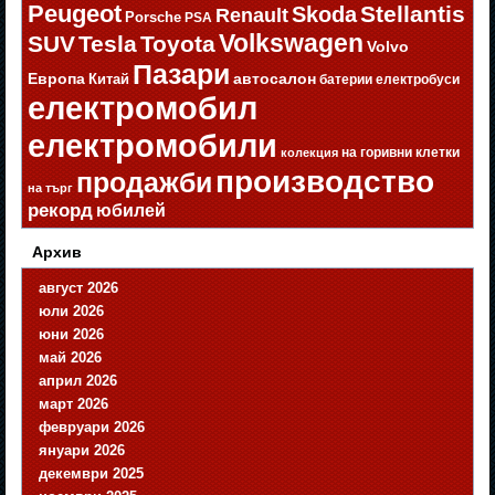
Peugeot
Stellantis
Skoda
Renault
Porsche
PSA
Volkswagen
SUV
Tesla
Toyota
Volvo
Пазари
Европа
автосалон
Китай
батерии
електробуси
електромобил
електромобили
на горивни клетки
колекция
производство
продажби
на търг
рекорд
юбилей
Архив
август 2026
юли 2026
юни 2026
май 2026
април 2026
март 2026
февруари 2026
януари 2026
декември 2025