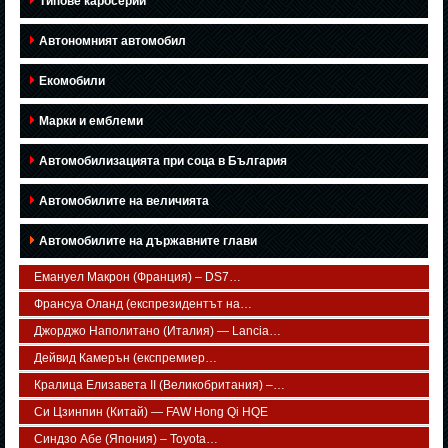
Типове каросерии
Автономният автомобил
Екомобили
Марки и емблеми
Автомобилизацията при соца в България
Автомобилите на величията
Автомобилите на държавните глави
Емануел Макрон (Франция) – DS7…
Франсуа Оланд (експрезидентът на…
Джорджо Наполитано (Италия) — Lancia…
Дейвид Камерън (експремиер…
Кралица Елизавета II (Великобритания) –…
Си Цзинпин (Китай) — FAW Hong Qi HQE
Синдзо Абе (Япония) – Toyota…