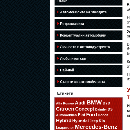
глави
В
о
Автомобилите на звездите
Н
о
Ретрокласика
с
У
Концептуални автомобили
о
В
Личности в автоиндустрията
б
Б
Любопитен свят
К
о
Най-най
П
и
Съвети за автомобилиста
Етикети
т
BMW
Audi
BYD
Alfa Romeo
И
Citroen
Concept
DS
Daimler
м
Ford
Fiat
с
Automobiles
Honda
Hybrid
Hyundai
Kia
Jeep
Mercedes-Benz
Leapmotor