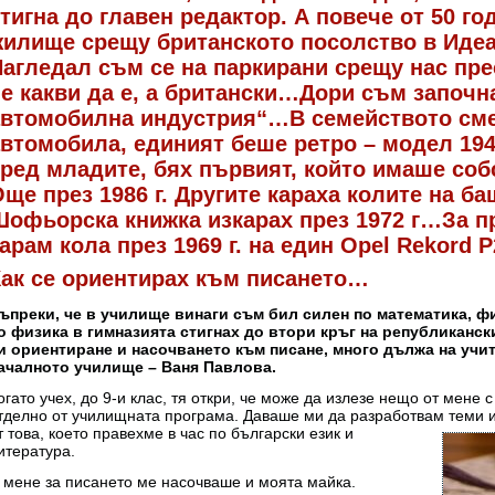
тигна до главен редактор. А повече от 50 г
жилище срещу британското посолство в Ид
Нагледал съм се на паркирани срещу нас п
е какви да е, а британски…Дори съм започн
автомобилна индустрия“…В семейството см
втомобила, единият беше ретро – модел 1946
сред младите, бях първият, който имаше со
ще през 1986 г. Другите караха колите на б
офьорска книжка изкарах през 1972 г…За п
арам кола през 1969 г. на един Opel Rekord 
Как се ориентирах към писането…
ъпреки, че в училище винаги съм бил силен по математика, фи
о физика в гимназията стигнах до втори кръг на републиканс
и ориентиране и насочването към писане, много дължа на учит
ачалното училище – Ваня Павлова.
огато учех, до 9-и клас, тя откри, че може да излезе нещо от мене
тделно от училищната програма. Даваше ми да разработвам теми 
т това, което правехме в час по български език и
итература.
 мене за писането ме насочваше и моята майка.