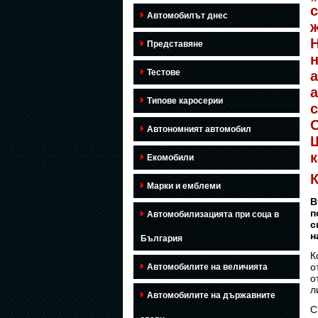
с
Автомобилът днес
Представяне
н
Тестове
а
Типове каросерии
О
Автономният автомобил
Ш
к
Екомобили
Марки и емблеми
В
п
Автомобилизацията при соца в
с
н
България
К
о
Автомобилите на величията
о
л
Автомобилите на държавните
С