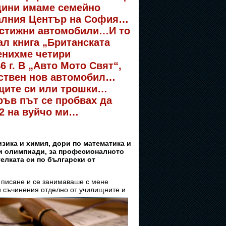
одини имаме семейно
еалния Център на София…
рестижни автомобили…И то
ал книга „Британската
енихме четири
 г. В „Авто Мото Свят“,
бствен нов автомобил…
ащите си или трошки…
ръв път се пробвах да
P2 на вуйчо ми…
зика и химия, дори по математика и
ки олимпиади, за професионалното
елката си по български от
 с писане и се занимаваше с мене
и съчинения
отделно от училищните и