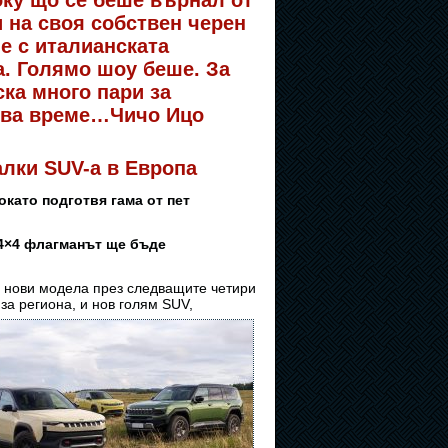
току що се беше върнал от
и на своя собствен черен
е с италианската
a. Голямо шоу беше. За
ка много пари за
това време…Чичо Ицо
алки SUV-а в Европа
като подготвя гама от пет
 4×4 флагманът ще бъде
и нови модела през следващите четири
 за
региона, и нов голям SUV,