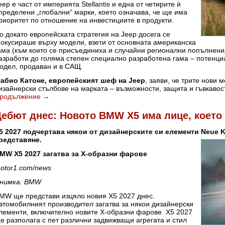
eep е част от империята Stellantis и една от четирите ѝ
пределени „глобални“ марки, което означава, че ще има
риоритет по отношение на инвестициите в продукти.
о докато европейската стратегия на Jeep досега се
окусираше върху модели, взети от основната американска
ама (към които се присъединиха и случайни регионални попълнения
азработи до голяма степен специално разработена гама – потенц
одел, продаван и в САЩ.
абио Катоне, европейският шеф на Jeep
, заяви, че трите нови
изайнерски стълбове на марката – възможности, защита и гъвкавос
родължение
→
ебют днес: Новото BMW X5 има лице, което 
5 2027 подчертава някои от дизайнерските си елементи Neue 
редставяне.
MW X5 2027 загатва за X-образни фарове
otor1.com/news
нимка: BMW
MW ще представи изцяло новия X5 2027 днес.
втомобилният производител загатва за някои дизайнерски
лементи, включително новите X-образни фарове. X5 2027
е разполага с пет различни задвижващи агрегата и стил