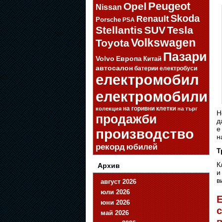
Opel
Peugeot
Nissan
Skoda
Renault
Porsche
PSA
Stellantis
SUV
Tesla
Volkswagen
Toyota
Пазари
Volvo
Европа
Китай
автосалон
батерии
електробуси
електромобил
електромобили
на горивни клетки
колекция
на търг
Н
продажби
д
е
производство
н
рекорд
юбилей
Т
К
Архив
и
в
август 2026
юли 2026
Е
юни 2026
май 2026