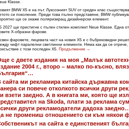
eue Klasse.
овият BMW X5 е на път. Луксозният SUV от среден клас съществува о
етото си поколение. Преди това пълно представяне, BMW публикува 
ероятно ще се окаже поляризиращ дизайнерски елемент.
5 2027 ще пристигне с пълен стилен комплект Neue Klasse. Една от
овите X-образни фарове.
свен фаровете, лицевата част на новия X5 е с бъбрековидни реше
ежду чифт паралелни светлинни елементи. Няма как да се отрече
рисъствие с този последен X5.
Продължение
→
ще с двете издания на моя „Малък автотех
здание 2004 г., второ – малко по-късно, вляз
България“…
 сайта ми рекламира китайска държавна ком
анера си повече отколкото всички други ре
и взети заедно. А в книгата ми, която ще изл
редставител на Skoda, плати за реклама сум
всички други рекламодатели дадоха заедно…
да не промениш отношението си към някои 
обственикът на сайта е единственият бълга