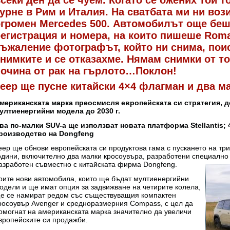
секи ден да се чуем. Когато се ожених той 
урне в Рим и Италия. На сватбата ми ни воз
огромен Mercedes 500. Автомобилът още беш
егистрация и номера, на които пишеше Rom
ъжаление фотографът, който ни снима, поис
снимките и се отказахме. Нямам снимки от 
почина от рак на гърлото…Поклон!
eep ще пусне китайски 4×4 флагман и два м
мериканската марка преосмисля европейската си стратегия, до
ултиенергийни модела до 2030 г.
ва по-малки SUV-а ще използват новата платформа Stellantis;
роизводство на Dongfeng
eep ще обнови европейската си продуктова гама с пускането на тр
одини, включително два малки кросоувъра, разработени специално
азработен съвместно с китайската фирма Dongfeng.
рите нови автомобила, които ще бъдат мултиенергийни
одели и ще имат опция за задвижване на четирите колела,
е се намират редом със съществуващия компактен
росоувър Avenger и средноразмерния Compass, с цел да
омогнат на американската марка значително да увеличи
вропейските си продажби.