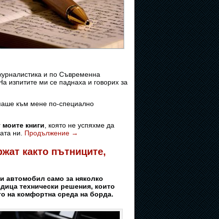
 журналистика и по Съвременна
а изпитите ми се паднаха и говорих за
имаше към мене по-специално
т моите книги
, която не успяхме да
ата ни.
Продължение
→
жат както пътниците,
ки автомобил само за няколко
дица технически решения, които
о на комфортна среда на борда.