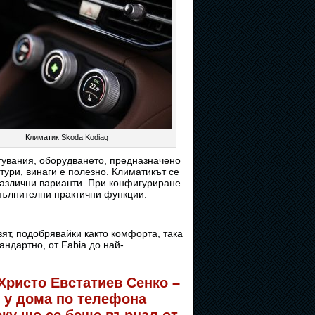
Климатик Skoda Kodiaq
тувания, оборудването, предназначено
ури, винаги е полезно. Климатикът се
различни варианти. При конфигуриране
пълнителни практични функции.
ят, подобрявайки както комфорта, така
андартно, от Fabia до най-
Христо Евстатиев Сенко –
 у дома по телефона