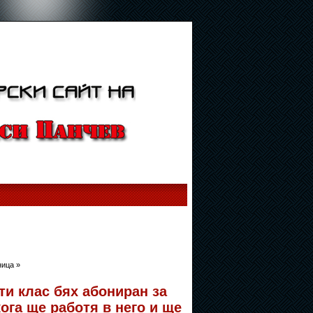
ица »
ти клас бях абониран за
ога ще работя в него и ще