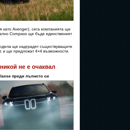
 като Avenger), сега компанията ще
иално Compass ще бъде единственият
 модела ще надградят съществуващите
т, и ще предложат 4×4 възможности.
никой не е очаквал
Klasse преди пълното си