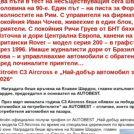
ва пъти в тест на несъществуващия сега шв
оловина на 90-e. Един път – на писта за Фор
колностите на Рим. С управителя на фирмат
окойния Иван Чочев, живеехме в един блок,
риятели. С покойния Ричи Груев от БНТ бях
зточна и дори Централна Европа, канени на
ритански Rover – модел серия 200 – в графс
през 1996. Имаше журналисти дори от Брази
това – и управлявахме автомобили с обрате
пред починалите приятели…
itroën C3 Aircross е „Най-добър автомобил 
026“
аградата беше връчена на Ксавие Шардон, главен изпълнител
ардие, председател и основател на AUTOBEST.
рез март миналата година C3 Aircross беше обявен за побед
втомобил за потребителите“ на AUTOBEST – отличие, което пр
отребителя автомобил на пазара.
itroën официално получи трофея от AUTOBEST „Най-добър автомоб
а модела C3 Aircross по време на специална церемония по връчва
5 юни. Наградата беше връчена на Ксавие Шардон, главен