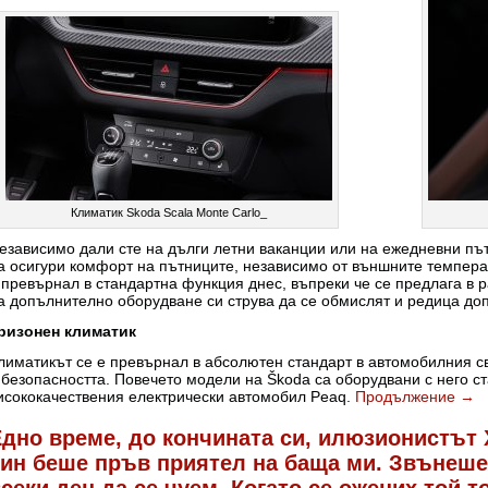
Климатик Skoda Scala Monte Carlo_
езависимо дали сте на дълги летни ваканции или на ежедневни пъ
а осигури комфорт на пътниците, независимо от външните температ
 превърнал в стандартна функция днес, въпреки че се предлага в 
а допълнително оборудване си струва да се обмислят и редица до
ризонен климатик
лиматикът се е превърнал в абсолютен стандарт в автомобилния св
 безопасността. Повечето модели на Škoda са оборудвани с него ст
исококачествения електрически автомобил Peaq.
Продължение
→
дно време, до кончината си, илюзионистът 
син беше пръв приятел на баща ми. Звънеше