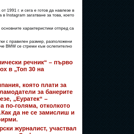
т 1991 г. и сега е готов да навлезе в
в Instagram загатване за това, което
 основните характеристики отпред са
тки с правилен размер, разположени
, че BMW се стреми към ослепително
нически речник“ – първо
ох в „Топ 30 на
пания, която плати за
кламодатели за банерите
езе, „Еуратек“ –
а по-голяма, отколкото
Как да не се замислиш и
фирми.
рски журналист, участвал