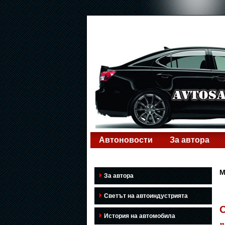
Автоновости
За автора
M
За автора
Светът на автоиндустрията
О
История на автомобила
„