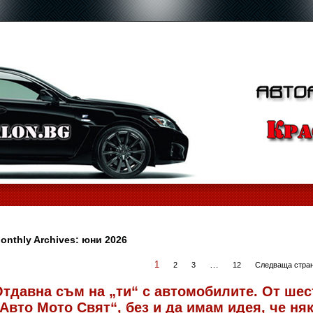
onthly Archives:
юни 2026
1
…
2
3
12
Следваща стран
тдавна съм на „ти“ с автомобилите. От шес
Авто Мото Свят“, без и да имам идея, че няк