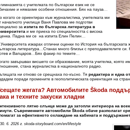
 гимназията с учителката по български език не се
бичахме и нямахме особени отношения. Бях на пауза…
о когато се ориентирах към журналистика, учителката ми
т началното училище Ваня Павлова ме подготви
пециално за
изпита по българска литература в
ниверситета
и ме приеха по специалността с висока
ценка. Падна ми се на изпита Елин Пелин…
 Университета изкарах отлични оценки по История на българската
ългарска литература…Станах много близък с преподавателите си. Н
отев и Вапцаров…Бях факир по темите…
огато завършвах висшето си образование, моята учителка, която 
тношение, стана журналистка в националното радио.
ътищата ни отново се срещнаха по-късно. Тя
редактира и една о
здадем поради промените в геополитическата ориентация на стран
Усещате жегата? Автомобилите Škoda поддър
ака и техните закуски хладни
нтензивното лятно слънце може да затопли интериора на все
инути. Съвременните автомобили Škoda обаче разполагат сре
помагат за ефективното охлаждане на кабината и поддържанет
6. 2026 г. skoda-storyboard.com/en/lifestyle