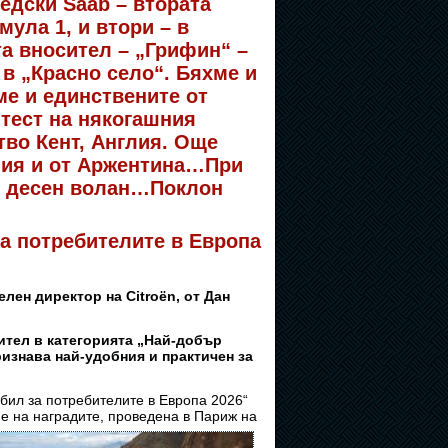
едски Saab – втората
мула 1, и втори – в
а вносител – „Грифин“ –
 в „Красно село“. Бяхме и
ме и единствените от
 тест на някогашния
тво Кент, Англия. Още
лия и от Аржентина…При
н десен волан…Поклон
за потребителите в Европа
ен директор на Citroën, от Дан
ител в категорията „Най-добър
изнава най-удобния и практичен за
ил за потребителите в Европа 2026“
не на
наградите, проведена в Париж на