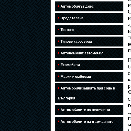
и
Автомобилът днес
C
и
Представяне
д
Тестове
и
т
Типове каросерии
к
п
Автономният автомобил
П
Екомобили
б
о
Марки и емблеми
к
р
Автомобилизацията при соца в
Ф
с
България
г
Автомобилите на величията
„
п
Автомобилите на държавните
м
С