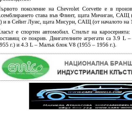
ървото поколение на Chevrolet Corvette е в произ
семблирането става във Флинт, щата Мичиган, САЩ (о
.) и в Сейнт Луис, щата Мисури, САЩ (от началото на 1
ласът е спортен автомобил. Стилът на каросерията: 
оставящ се покрив. Двигателните агрегати са 3.9 L –
955 г.) и 4.3 L – Малък блок V8 (1955 – 1956 г.).