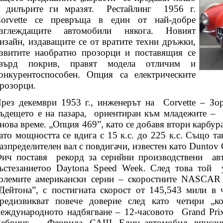
 дилърите ги мразят.
Рестайлинг
1956 г.
orvette се превръща в един от най-добре
зглеждащите автомобили някога. Новият
изайн, издаващите се от вратите техни дръжки,
звитите наобратно прозорци и поставящия се
върд покрив, правят модела отличим и
онкурентоспособен. Опция са електрическите
розорци.
рез декември 1953 г., инженерът на
Corvette – Зо
ъдещето е на пазара,
ориентиран към младежите –
нова време. „Опция 469”, като се добавя втори карбура
ато мощността се вдига с 15 к.с. до 225 к.с. Също т
азпределителен вал с повдигачи, известен като Duntov
ич поставя
рекорд за серийни производствени
ав
ъстезаниетоо Daytona Speed Week. След това той
олемите американски серии – скоростните NASCAR 
Дейтона”, с постигната скорост от 145,543 мили в 
редизвикват повече доверие след като четири „к
еждународното надбягване – 12-часовото
Grand Pri
ебринг –
Флорида, САЩ. Един автомобил, вписан