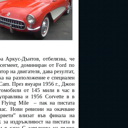
ра Аркус-Дънтов, отбелязва, че
сегмент, доминиран от Ford по
тор на двигателя, дава резултат,
ака на разположение е специален
 Cam. През януари 1956 г., Джон
томобили от 145 мили в час в
управлява и 1956 Corvette в в
Flying Mile
– пак на пистата
час. Нови ревизии на окачване
орвети” влизат във финала на
x за издръжливост на пистата в
и в клас C завършва на първо