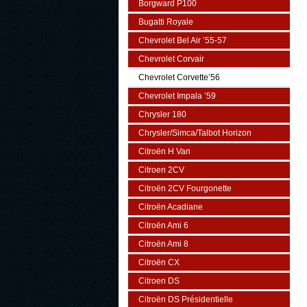
Borgward P100
Bugatti Royale
Chevrolet Bel Air ’55-57
Chevrolet Corvair
Chevrolet Corvette’56
Chevrolet Impala ’59
Chrysler 180
Chrysler/Simca/Talbot Horizon
Citroën H Van
Citroen 2CV
Citroën 2CV Fourgonette
Citroën Acadiane
Citroën Ami 6
Citroën Ami 8
Citroën CX
Citroen DS
Citroën DS Présidentielle