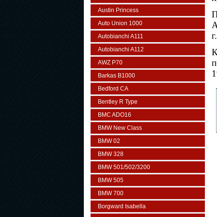
Austin Princess
П
Auto Union 1000
А
г
Autobianchi A111
Autobianchi A112
К
п
AWZ P70
1
Barkas B1000
Bedford CA
Bentley R Type
BMC ADO16
BMW New Class
BMW 02
BMW 328
BMW 501/502/3200
BMW 505
BMW 700
Borgward Isabella