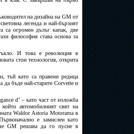
ръководител на дизайна на GM от
–световна легенда и най-бързият
а са огромен дълъг капак, две
тази философия става основа за
тъкло. И това е революция в
новата стои технология, открита
н, тъй като са правени редица
 да бъде най-старите Corvette и
gance d’ – като част от изложба
 който автомобилният свят на
вната Waldor Astoria Motorama в
Първоначално е замислен като
, че GM решава да го пусне в