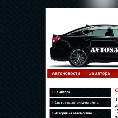
Автоновости
За автора
C
За автора
Т
Светът на автоиндустрията
а
’
История на автомобила
з