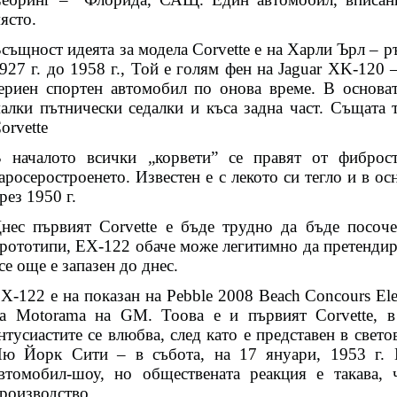
ясто.
същност идеята за модела Corvette е на Харли Ърл – 
927 г. до 1958 г., Той е голям фен на Jaguar XK-120 
ериен спортен автомобил по онова време. В основат
алки пътнически седалки и къса задна част. Същата 
orvette
 началото всички „корвети” се правят от фиброс
аросеростроенето. Известен е с лекото си тегло и в ос
рез 1950 г.
нес първият Corvette е бъде трудно да бъде посоче
рототипи, EX-122 обаче може легитимно да претендира
се още е запазен до днес.
X-122 е на показан на Pebble 2008 Beach Concours Ele
а Motorama на GM. Тоова е и първият Corvette, в
нтусиастите се влюбва, след като е представен в свето
ю Йорк Сити – в събота, на 17 януари, 1953 г. 
втомобил-шоу, но обществената реакция е такава
роизводство.