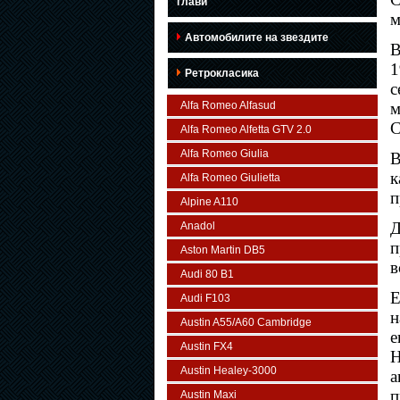
глави
м
Автомобилите на звездите
В
1
Ретрокласика
с
Alfa Romeo Alfasud
м
C
Alfa Romeo Alfetta GTV 2.0
Alfa Romeo Giulia
В
к
Alfa Romeo Giulietta
п
Alpine A110
Д
Anadol
п
Aston Martin DB5
в
Audi 80 B1
E
Audi F103
н
Austin A55/A60 Cambridge
е
Austin FX4
Н
Austin Healey-3000
а
п
Austin Maxi