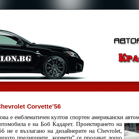
hevrolet Corvette’56
ова е емблематичен култов спортен американски автом
втомобила е на Боб
Кадарет. Проектирането на
56 не е възлагано на дизайнерите на Chevrolet,
ащото предишните „корвети” се продават лошо