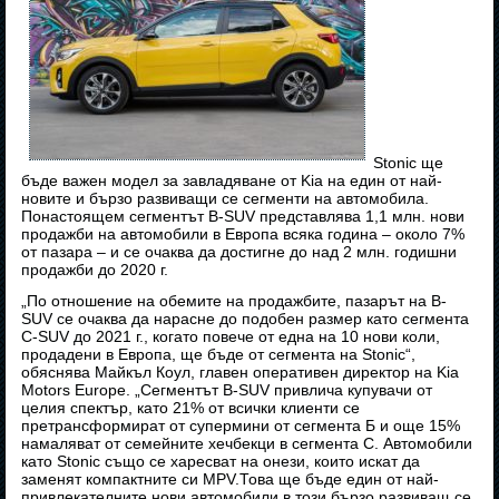
Stonic ще
бъде важен модел за завладяване от Kia на един от най-
новите и бързо развиващи се сегменти на автомобила.
Понастоящем сегментът B-SUV представлява 1,1 млн. нови
продажби на автомобили в Европа всяка година – около 7%
от пазара – и се очаква да достигне до над 2 млн. годишни
продажби до 2020 г.
„По отношение на обемите на продажбите, пазарът на B-
SUV се очаква да нарасне до подобен размер като сегмента
C-SUV до 2021 г., когато повече от една на 10 нови коли,
продадени в Европа, ще бъде от сегмента на Stonic“,
обяснява Майкъл Коул, главен оперативен директор на Kia
Motors Europe. „Сегментът B-SUV привлича купувачи от
целия спектър, като 21% от всички клиенти се
претрансформират от супермини от сегмента Б и още 15%
намаляват от семейните хечбекци в сегмента C. Автомобили
като Stonic също се харесват на онези, които искат да
заменят компактните си MPV.Това ще бъде един от най-
привлекателните нови автомобили в този бързо развиващ се