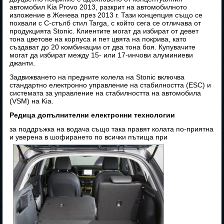
автомобил Kia Provo 2013, разкрит на автомобилното
изложение в Женева през 2013 г. Тази концепция също се
похвали с C-стълб стил Targa, с който сега се отличава от
продукцията Stonic. Клиентите могат да избират от девет
тона цветове на корпуса и пет цвята на покрива, като
създават до 20 комбинации от два тона боя. Купувачите
могат да избират между 15- или 17-инчови алуминиеви
джанти.
Задвижването на предните колела на Stonic включва
стандартно електронно управление на стабилността (ESC) и
системата за управление на стабилността на автомобила
(VSM) на Kia.
Редица допълнителни електронни технологии
за поддръжка на водача също така правят колата по-приятна
и уверена в шофирането по всички пътища при