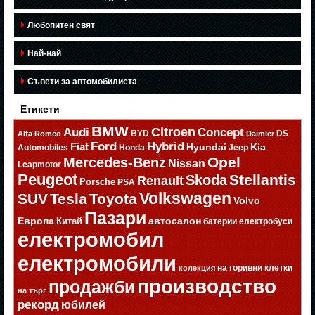
Любопитен свят
Най-най
Съвети за автомобилиста
Етикети
BMW
Citroen
Audi
Concept
BYD
DS
Alfa Romeo
Daimler
Ford
Hybrid
Fiat
Hyundai
Kia
Automobiles
Honda
Jeep
Opel
Mercedes-Benz
Nissan
Leapmotor
Peugeot
Stellantis
Skoda
Renault
Porsche
PSA
Volkswagen
SUV
Tesla
Toyota
Volvo
Пазари
Европа
автосалон
Китай
батерии
електробуси
електромобил
електромобили
на горивни клетки
колекция
производство
продажби
на търг
рекорд
юбилей