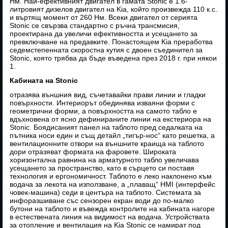
Нм. Най-ефективният двигател в гамата Stonic е 1.6-
литровият дизелов двигател на Kia, който произвежда 110 к.с.
и въртящ момент от 260 Нм. Всеки двигател от серията
Stonic се свързва стандартно с ръчна трансмисия,
проектирана да увеличи ефективността и усещането за
превключване на предавките. Понастоящем Kia преработва
седемстепенната скоростна кутия с двоен съединител за
Stonic, която трябва да бъде въведена през 2018 г. при някои
1.
Кабината на Stonic
отразява външния вид, съчетавайки прави линии и гладки
повърхности. Интериорът обединява изваяни форми с
геометрични форми, а повърхността на самото табло е
вдъхновена от ясно дефинираните линии на екстериора на
Stonic. Боядисаният панел на таблото пред седалката на
пътника носи един и същ детайл „тигър-нос“ като решетка, а
вентилационните отвори на външните краища на таблото
дори отразяват формата на фаровете. Широката
хоризонтална равнина на арматурното табло увеличава
усещането за пространство, като в сърцето си поставя
технология и ергономичност. Таблото е леко наклонено към
водача за лекота на използване, а „плаващ“ HMI (интерфейс
човек-машина) седи в центъра на таблото. Системата за
инфоразшиване със сензорен екран води до по-малко
бутони на таблото и въвежда контролите на кабината нагоре
в естествената линия на видимост на водача. Устройствата
за отопление и вентилация на Kia Stonic се намират под