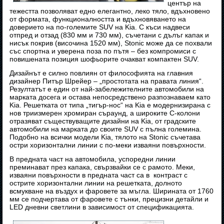
център на
тежестта позволяват едно елегантно, леко тяло, вдъхновено
от формата, функционалността и вдъхновяването на
доверието на по-големите SUV на Kia. С къси надвеси
отпред и отзад (830 мм и 730 мм), съчетани с дълъг капак и
нисък покрив (височина 1520 мм), Stonic може да се похвали
със спортна и уверена поза по пътя – без компромиси с
повишената позиция шофьорите очакват компактен SUV.
Дизайнът е силно повлиян от философията на главния
дизайнер Питър Шрейер – „простотата на правата линия“.
Резултатът е един от най-забележителните автомобили на
марката досега и остава непосредствено разпознаваем като
Kia. Решетката от типа „тигър-нос“ на Kia е модернизирана с
нов триизмерен хромиран съраунд, а широките С-колони
отразяват съществуващите дизайни на Kia, от градските
автомобили на марката до своите SUV с пълна големина.
Подобно на всички модели Kia, тялото на Stonic съчетава
остри хоризонтални линии с по-меки изваяни повърхности.
В предната част на автомобила, успоредни линии
преминават през капака, свързвайки се с рамото. Меки,
изваяни повърхности в предната част са в контраст с
острите хоризонтални линии на решетката, долното
всмукване на въздух и фаровете за мъгла. Ширината от 1760
мм се подчертава от фаровете с тънки, прецизни детайли и
LED дневни светлини в зависимост от спецификацията.