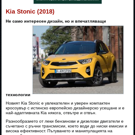
Kia Stonic (2018)
Не само интересен дизайн, но и впечатляващи
технологии
Новият Kia Stonic е увлекателен и уверен компактен
кросоувър с истинско европейско дизайнерско усещане и е
най-адаптивната Kia някога, отвътре и отвън.
Разнообразието от леки бензинови и дизелови двигатели е
съчетано с ръчни трансмисии, което води до ниски емисии и
висока ефективност. Пътуването и манипулацията на