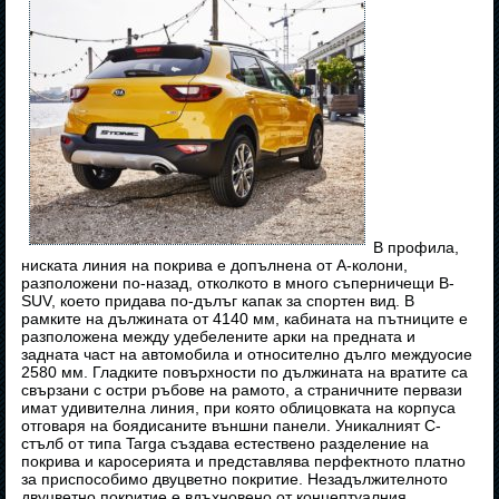
В профила,
ниската линия на покрива е допълнена от A-колони,
разположени по-назад, отколкото в много съперничещи B-
SUV, което придава по-дълъг капак за спортен вид. В
рамките на дължината от 4140 мм, кабината на пътниците е
разположена между удебелените арки на предната и
задната част на автомобила и относително дълго междуосие
2580 мм. Гладките повърхности по дължината на вратите са
свързани с остри ръбове на рамото, а страничните первази
имат удивителна линия, при която облицовката на корпуса
отговаря на боядисаните външни панели. Уникалният C-
стълб от типа Targa създава естествено разделение на
покрива и каросерията и представлява перфектното платно
за приспособимо двуцветно покритие. Незадължителното
двуцветно покритие е вдъхновено от концептуалния