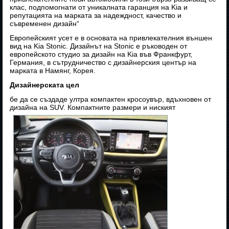
клас, подпомогнати от уникалната гаранция на Kia и
репутацията на марката за надеждност, качество и
съвременен дизайн“
Европейският усет е в основата на привлекателния външен
вид на Kia Stonic. Дизайнът на Stonic е ръководен от
европейското студио за дизайн на Kia във Франкфурт,
Германия, в сътрудничество с дизайнерския център на
марката в Намянг, Корея.
Дизайнерската цел
бе да се създаде ултра компактен кросоувър, вдъхновен от
дизайна на SUV. Компактните размери и ниският