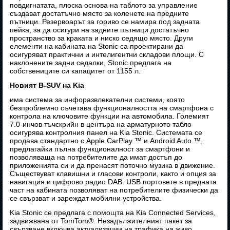
повдигнатата, плоска основа на таблото за управление
създават достатъчно място за коленете на предните
пътници. Резервоарът за гориво се намира под задната
пейка, за да осигури на задните пътници достатъчно
пространство за краката и ниско седящо място. Други
елементи на кабината на Stonic са проектирани да
осигуряват практични и интелигентни складови площи. С
наклонените задни седалки, Stonic предлага на
собствениците си капацитет от 1155 л.
Новият B-SUV на Kia
има система за инфоразвлекателни системи, която
безпроблемно съчетава функционалността на смартфона с
контрола на ключовите функции на автомобила. Големият
7.0-инчов тъчскрийн в центъра на арматурното табло
осигурява контролния панел на Kia Stonic. Системата се
продава стандартно с Apple CarPlay ™ и Android Auto ™,
предлагайки пълна функционалност за смартфони и
позволяваща на потребителите да имат достъп до
приложенията си и да пренасят поточно музика в движение.
Съществуват клавишни и гласови контроли, както и опция за
навигация и цифрово радио DAB. USB портовете в предната
част на кабината позволяват на потребителите физически да
се свързват и зареждат мобилни устройства.
Kia Stonic се предлага с помощта на Kia Connected Services,
задвижвана от TomTom®. Незадължителният пакет за
свързване включва актуализации на трафика на живо,