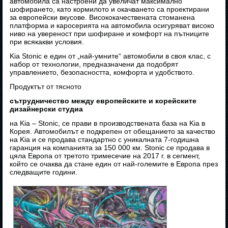
автомобила са настроени да увеличат максимално
шофирането, като кормилото и окачването са проектирани
за европейски вкусове. Висококачествената стоманена
платформа и каросерията на автомобила осигуряват високо
ниво на увереност при шофиране и комфорт на пътниците
при всякакви условия.
Kia Stonic е един от „най-умните“ автомобили в своя клас, с
набор от технологии, предназначени да подобрят
управлението, безопасността, комфорта и удобството.
Продуктът от тясното
сътрудничество между европейските и корейските
дизайнерски студиа
на Kia – Stonic, се прави в производствената база на Kia в
Корея. Автомобилът е подкрепен от обещанието за качество
на Kia и се продава стандартно с уникалната 7-годишна
гаранция на компанията за 150 000 км. Stonic се продава в
цяла Европа от третото тримесечие на 2017 г. в сегмент,
който се очаква да стане един от най-големите в Европа през
следващите години.