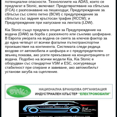
потенциални опасности. Технологиите на ADAS, които се
предлагат в Stonic, включват: Предотвратяване на сблъсъка
(FCA) с разпознаване на пешеходци; Предупреждение за
сблъсък със сляпо петно (BCW) с предупреждение за
сблъсък със задния кръстосан трафик (RCCW); и
Предупреждение при напускане на лентата (LDW).
Kia Stonic също предлага опция за Предупреждение на
водача (DAW) за борба с разсеяното или сънливо шофиране.
В Европа умората на водача се смята за ключов фактор за
до една четвърт от всички фатални пътнотранспортни
произшествия на континента. Системата следи редица
входове от автомобила и шофьора и с предупредителен
звънец показва, ако усети прекъсване на концентрацията от
водача. Подобно на всички модели Kia, Kia Stonic е
оборудван със стандартни VSM и ESC, осигуряващи
стабилност при спиране и завиване, ако автомобилът
установи загуба на сцепление.