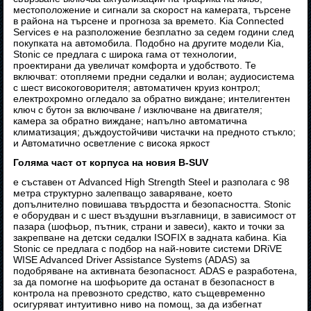
местоположение и сигнали за скорост на камерата, търсене
в района на търсене и прогноза за времето. Kia Connected
Services е на разположение безплатно за седем години след
покупката на автомобила. Подобно на другите модели Kia,
Stonic се предлага с широка гама от технологии,
проектирани да увеличат комфорта и удобството. Те
включват: отопляеми предни седалки и волан; аудиосистема
с шест високоговорителя; автоматичен круиз контрол;
електрохромно огледало за обратно виждане; интелигентен
ключ с бутон за включване / изключване на двигателя;
камера за обратно виждане; напълно автоматична
климатизация; дъждоустойчиви чистачки на предното стъкло;
и Автоматично осветление с висока яркост
Голяма част от корпуса на новия B-SUV
е съставен от Advanced High Strength Steel и разполага с 98
метра структурно залепващо заваряване, което
допълнително повишава твърдостта и безопасността. Stonic
е оборудван и с шест въздушни възглавници, в зависимост от
пазара (шофьор, пътник, страни и завеси), както и точки за
закрепване на детски седалки ISOFIX в задната кабина. Kia
Stonic се предлага с подбор на най-новите системи DRiVE
WISE Advanced Driver Assistance Systems (ADAS) за
подобряване на активната безопасност. ADAS е разработена,
за да помогне на шофьорите да останат в безопасност в
контрола на превозното средство, като същевременно
осигуряват интуитивно ниво на помощ, за да избегнат