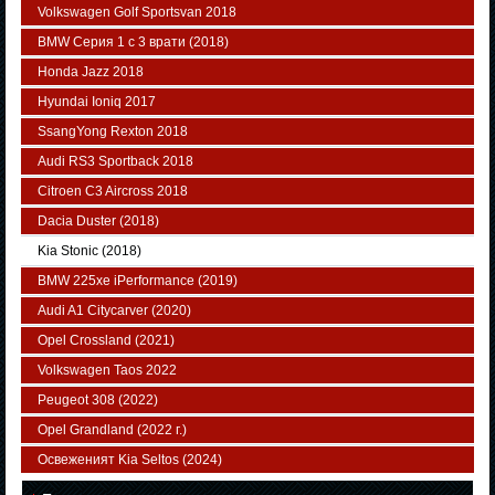
Volkswagen Golf Sportsvan 2018
BMW Серия 1 с 3 врати (2018)
Honda Jazz 2018
Hyundai Ioniq 2017
SsangYong Rexton 2018
Audi RS3 Sportback 2018
Citroen C3 Aircross 2018
Dacia Duster (2018)
Kia Stonic (2018)
BMW 225xe iPerformance (2019)
Audi A1 Citycarver (2020)
Opel Crossland (2021)
Volkswagen Taos 2022
Peugeot 308 (2022)
Opel Grandland (2022 г.)
Освеженият Kia Seltos (2024)