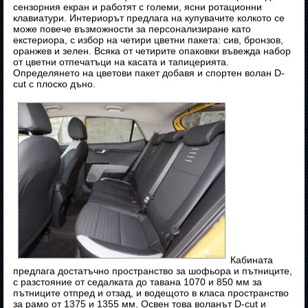
сензорния екран и работят с големи, ясни ротационни
клавиатури. Интериорът предлага на купувачите колкото се
може повече възможности за персонализиране като
екстериора, с избор на четири цветни пакета: сив, бронзов,
оранжев и зелен. Всяка от четирите опаковки въвежда набор
от цветни отпечатъци на касата и тапицерията.
Определянето на цветови пакет добавя и спортен волан D-
cut с плоско дъно.
Кабината
предлага достатъчно пространство за шофьора и пътниците,
с разстояние от седалката до тавана 1070 и 850 мм за
пътниците отпред и отзад, и водещото в класа пространство
за рамо от 1375 и 1355 мм. Освен това воланът D-cut и