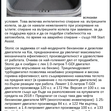
всякакви
условия. Това включва интелигентно спиране на вътрешните
колела, за да се намали нежеланието при ускоряване на
ъглите; спиране на вътрешните колела при завиване, за да
се поддържа курса и да се подобри стабилността на
автомобила, по време на аварийно спиране – също Hill Start
Assist.
Stonic се задвижва от най-модерните бензинови и дизелови
двигатели на Kia, предназначени да увеличат максимално
механичната ефективност, производителност и удоволствие
от работата. Очаква се най-големият дял от продажбите,
Stonic да е снабден с лек 1.0-литров T-GDI двигател
(директно впръскване на бензин). Трицилиндровият
турбодвигател позволява незабавно ускоряване и висока
горивна ефективност, като същевременно намалява теглото
на предния мост (в сравнение с по-големите двигатели) за
по-бързи реакции при работа. Лекият 1.0-литров T-GDI
двигател произвежда 120 к.с. и 172 Нм. Версия от 100 к.с. на
двигателя също ще бъде на разположение на купувачите от
средата на 2018 г. Предлагат се също така два чифта
бензинови двигатели MPI (многоточково инжектиране): 1.25-
литровият двигател произвежда 84 к.с. и 122 Нм въртящ
момент, а 1.4-литровият двигател произвежда 100 к.с. и 133