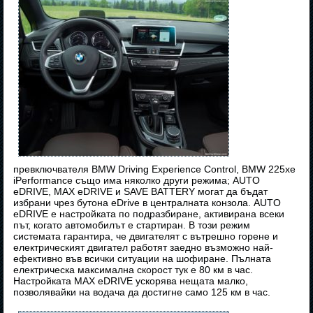
превключвателя BMW Driving Experience Control, BMW 225xe
iPerformance също има няколко други режима; AUTO
eDRIVE, MAX eDRIVE и SAVE BATTERY могат да бъдат
избрани чрез бутона eDrive в централната конзола. AUTO
eDRIVE е настройката по подразбиране, активирана всеки
път, когато автомобилът е стартиран. В този режим
системата гарантира, че двигателят с вътрешно горене и
електрическият двигател работят заедно възможно най-
ефективно във всички ситуации на шофиране. Пълната
електрическа максимална скорост тук е 80 км в час.
Настройката MAX eDRIVE ускорява нещата малко,
позволявайки на водача да достигне само 125 км в час.