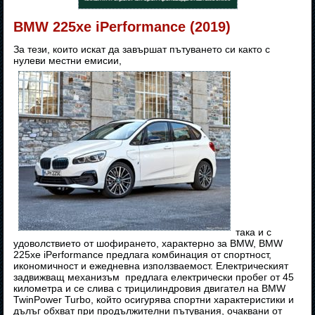
BMW 225xe iPerformance (2019)
За тези, които искат да завършат пътуването си както с
нулеви местни емисии,
така и с
удоволствието от шофирането, характерно за BMW, BMW
225xe iPerformance предлага комбинация от спортност,
икономичност и ежедневна използваемост. Електрическият
задвижващ механизъм предлага електрически пробег от 45
километра и се слива с трицилиндровия двигател на BMW
TwinPower Turbo, който осигурява спортни характеристики и
дълъг обхват при продължителни пътувания, очаквани от