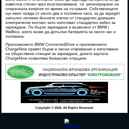
известна степен чрез възстановяване, т.е. регенериране на
спирачната енергия по време на пътуване. Собствениците
ще имат нужда от около два и половина часа, за да заредят
напълно литиево-йонните клетки от стандартен домашен
електрически контакт, като използват стандартен кабел за
зареждане. По-бързо зареждане е възможно от BMW i
Wallbox, която може да допълни батерията за около час и
половина.
Приложението BMW ConnectedDrive и приложението
ChargeNow правят бързи и лесни откривания и използване
на обществени станции за зареждане, докато картата
ChargeNow позволява безкасово плащане.
Copyright © 2026. All Rights Reserved.