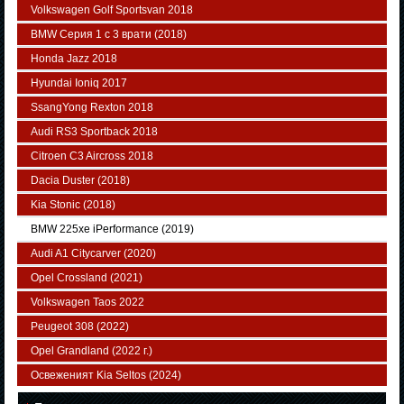
Volkswagen Golf Sportsvan 2018
BMW Серия 1 с 3 врати (2018)
Honda Jazz 2018
Hyundai Ioniq 2017
SsangYong Rexton 2018
Audi RS3 Sportback 2018
Citroen C3 Aircross 2018
Dacia Duster (2018)
Kia Stonic (2018)
BMW 225xe iPerformance (2019)
Audi A1 Citycarver (2020)
Opel Crossland (2021)
Volkswagen Taos 2022
Peugeot 308 (2022)
Opel Grandland (2022 г.)
Освеженият Kia Seltos (2024)