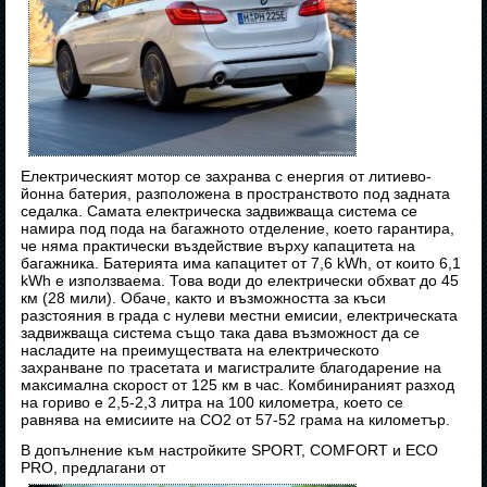
Електрическият мотор се захранва с енергия от литиево-
йонна батерия, разположена в пространството под задната
седалка. Самата електрическа задвижваща система се
намира под пода на багажното отделение, което гарантира,
че няма практически въздействие върху капацитета на
багажника. Батерията има капацитет от 7,6 kWh, от които 6,1
kWh е използваема. Това води до електрически обхват до 45
км (28 мили). Обаче, както и възможността за къси
разстояния в града с нулеви местни емисии, електрическата
задвижваща система също така дава възможност да се
насладите на преимуществата на електрическото
захранване по трасетата и магистралите благодарение на
максимална скорост от 125 км в час. Комбинираният разход
на гориво е 2,5-2,3 литра на 100 километра, което се
равнява на емисиите на CO2 от 57-52 грама на километър.
В допълнение към настройките SPORT, COMFORT и ECO
PRO, предлагани от