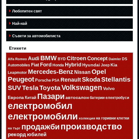
Любопитен свят
Най-най
Съвети за автомобилиста
Етикети
BMW
Citroen
Audi
Concept
BYD
DS
Alfa Romeo
Daimler
Ford
Hybrid
Fiat
Hyundai
Kia
Automobiles
Honda
Jeep
Opel
Mercedes-Benz
Nissan
Leapmotor
Peugeot
Stellantis
Skoda
Renault
Porsche
PSA
Volkswagen
SUV
Tesla
Toyota
Volvo
Пазари
Европа
автосалон
Китай
батерии
електробуси
електромобил
електромобили
на горивни клетки
колекция
производство
продажби
на търг
рекорд
юбилей