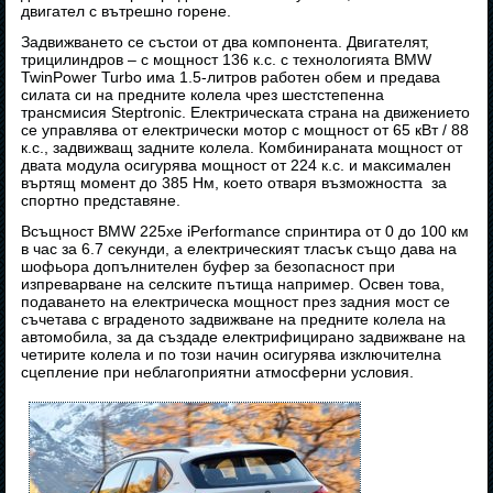
двигател с вътрешно горене.
Задвижването се състои от два компонента. Двигателят,
трицилиндров – с мощност 136 к.с. с технологията BMW
TwinPower Turbo има 1.5-литров работен обем и предава
силата си на предните колела чрез шестстепенна
трансмисия Steptronic. Електрическата страна на движението
се управлява от електрически мотор с мощност от 65 кВт / 88
к.с., задвижващ задните колела. Комбинираната мощност от
двата модула осигурява мощност от 224 к.с. и максимален
въртящ момент до 385 Нм, което отваря възможността за
спортно представяне.
Всъщност BMW 225xe iPerformance спринтира от 0 до 100 км
в час за 6.7 секунди, а електрическият тласък също дава на
шофьора допълнителен буфер за безопасност при
изпреварване на селските пътища например. Освен това,
подаването на електрическа мощност през задния мост се
съчетава с вграденото задвижване на предните колела на
автомобила, за да създаде електрифицирано задвижване на
четирите колела и по този начин осигурява изключителна
сцепление при неблагоприятни атмосферни условия.