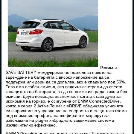
Режимът
SAVE BATTERY междувременно позволява нивото на
зареждане на батерията с високо напрежение да се
поддържа или дори да се допълва, ако е спаднало под 50%.
Това има особен смисъл, ако водачът се стреми да спести
капацитета на батерията, за да се движи из града тихо и без
емисии. Друга помощна възможност, когато става дума за
икономия на гориво, е осигурена от BMW ConnectedDrive,
която в серия 2 Active Tourer с eDRIVE обединява усилията
си с проактивно управление на енергията и също така взема
под внимание профила на шофиране и маршрут за
използване на plug-in хибридното задвижване система
изключително ефективно.
BMW 225xe iPerformance може да зарежда батерията си до