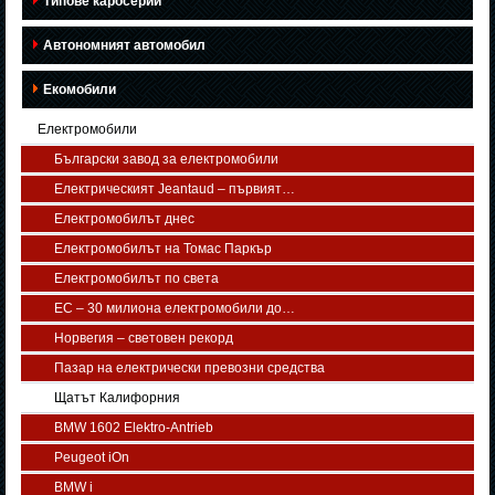
Типове каросерии
Автономният автомобил
Екомобили
Електромобили
Български завод за електромобили
Електрическият Jeantaud – първият…
Електромобилът днес
Електромобилът на Томас Паркър
Електромобилът по света
ЕС – 30 милиона електромобили до…
Норвегия – световен рекорд
Пазар на електрически превозни средства
Щатът Калифорния
BMW 1602 Elektro-Antrieb
Peugeot iOn
BMW i