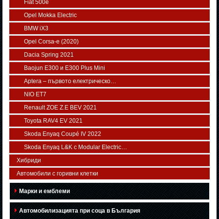
Fiat 500e
Opel Mokka Electric
BMW iX3
Opel Corsa-e (2020)
Dacia Spring 2021
Baojun E300 и E300 Plus Mini
Aptera – първото електрическо…
NIO ET7
Renault ZOE Z.E BEV 2021
Toyota RAV4 EV 2021
Skoda Enyaq Coupé IV 2022
Skoda Enyaq L&K с Modular Electric…
Хибриди
Автомобили с горивни клетки
Марки и емблеми
Автомобилизацията при соца в България