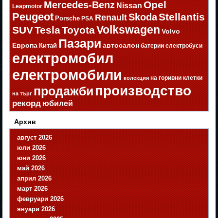
Opel
Mercedes-Benz
Nissan
Leapmotor
Peugeot
Stellantis
Skoda
Renault
Porsche
PSA
Volkswagen
SUV
Tesla
Toyota
Volvo
Пазари
Европа
автосалон
Китай
батерии
електробуси
електромобил
електромобили
на горивни клетки
колекция
производство
продажби
на търг
рекорд
юбилей
Архив
август 2026
юли 2026
юни 2026
май 2026
април 2026
март 2026
февруари 2026
януари 2026