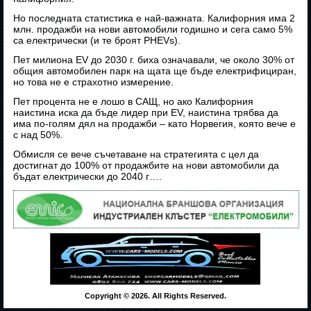
Но последната статистика е най-важната. Калифорния има 2
млн. продажби на нови автомобили годишно и сега само 5%
са електрически (и те броят PHEVs).
Пет милиона EV до 2030 г. биха означавали, че около 30% от
общия автомобилен парк на щата ще бъде електрифициран,
но това не е страхотно измерение.
Пет процента не е лошо в САЩ, но ако Калифорния
наистина иска да бъде лидер при EV, наистина трябва да
има по-голям дял на продажби – като Норвегия, която вече е
с над 50%.
Обмисля се вече съчетаване на стратегията с цел да
достигнат до 100% от продажбите на нови автомобили да
бъдат електрически до 2040 г….
Copyright © 2026. All Rights Reserved.