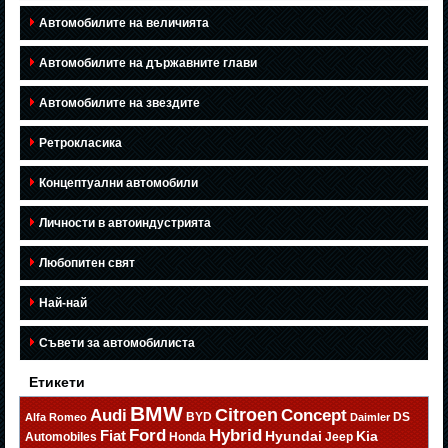
Автомобилите на величията
Автомобилите на държавните глави
Автомобилите на звездите
Ретрокласика
Концептуални автомобили
Личности в автоиндустрията
Любопитен свят
Най-най
Съвети за автомобилиста
Етикети
BMW
Citroen
Audi
Concept
BYD
DS
Alfa Romeo
Daimler
Ford
Hybrid
Fiat
Hyundai
Kia
Automobiles
Honda
Jeep