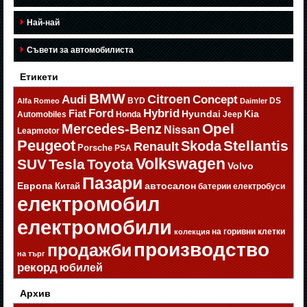
Най-най
Съвети за автомобилиста
Етикети
BMW
Citroen
Audi
Concept
BYD
DS
Alfa Romeo
Daimler
Ford
Hybrid
Fiat
Hyundai
Kia
Automobiles
Honda
Jeep
Opel
Mercedes-Benz
Nissan
Leapmotor
Peugeot
Stellantis
Skoda
Renault
Porsche
PSA
Volkswagen
SUV
Tesla
Toyota
Volvo
Пазари
Европа
автосалон
Китай
батерии
електробуси
електромобил
електромобили
на горивни клетки
колекция
производство
продажби
на търг
рекорд
юбилей
Архив