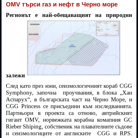
OMV търси газ и нефт в Черно море
Регионът е най-обещаващият на природни
залежи
След като през юни, сеизмологичният кораб CGG
Symphony, започна
проучвания, в блока „Хан
Аспарух“, в българската част на Черно Море, и
CGG Princess се присъедини към изследванията.
Партньори в проекта са отново, автрийският
гигант OMV, норвежката корабна комапния GC
Rieber Shiping, собственик на плавателните съдове
и сеизмологиците от англиските
CGG и RPS.