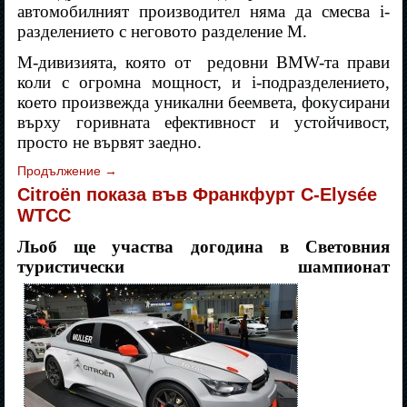
автомобилният производител няма да смесва i-
разделението с неговото разделение M.
M-дивизията, която от
редовни BMW-та прави
коли с огромна мощност, и i-подразделението,
което произвежда уникални беемвета, фокусирани
върху горивната ефективност и устойчивост,
просто не вървят заедно.
Продължение
→
Citroën показа във Франкфурт C-Elysée
WTCC
Льоб ще участва догодина в Световния
туристически шампионат