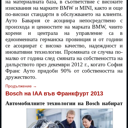
на материалната база, в съответствие с високите
изисквания на марките BMW и MINI, както и още
по-високи стандарти в обслужването на клиенти.
Ауто Бавария се асоциира непосредствено с
произхода и ценностите на марката BMW, чиито
корени и централа на управление са в
едноименната германска провинция и от години
се асоциират с високо качество, надеждност и
иновативни технологии. Промяната се случва по-
малко от година след смяната на собствеността на
дилърството през декември 2012 г., когато София
Франс Ауто придоби 90% от собствеността на
дружеството.
Продължение
→
Bosch на IAA във Франкфурт 2013
Автомобилните технологии на Bosch набират