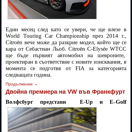
Един месец след като се увери, че ще влезе в
World Touring Car Championship през 2014 г.,
Citroën вече може да разкрие модел, който ще се
кара от Себастиан Льоб. Citroën C-Elysée WTCC
ще бъде първият автомобил на шевроните,
проектиран в съответствие с новите изисквания, в
момента се подготвя от FIA за категорията
следващата година.
Продължение
→
Двойна премиера на VW във Франкфурт
Волфсбург представи E-Up и Е
Golf
–