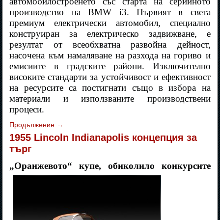
автомобилостроенето със старта на серийното
производство на BMW i3. Първият в света
премиум електрически автомобил, специално
конструиран за електрическо задвижване, е
резултат от всеобхватна развойна дейност,
насочена към намаляване на разхода на гориво и
емисиите в градските райони. Изключително
високите стандарти за устойчивост и ефективност
на ресурсите са постигнати също в избора на
материали и използваните производствени
процеси.
Продължение
→
1955 Lincoln Indianapolis концепция за
търг
„Оранжевото“ купе, обиколило конкурсите