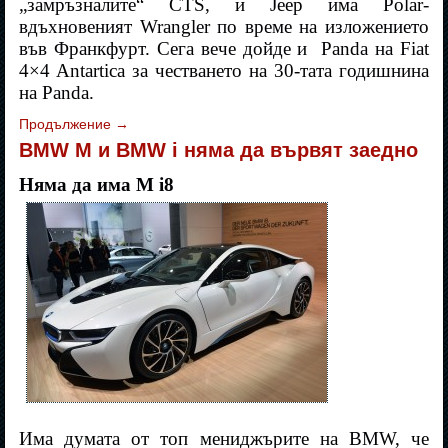
„замръзналите“ CTS, и Jeep има Polar-
вдъхновеният Wrangler по време на изложението
във Франкфурт. Сега вече дойде и
Panda на Fiat
4×4 Antartica за честването на 30-тата годишнина
на Panda.
Продължение
→
BMW M и BMW i няма да вървят заедно
Няма да има M i8
Има думата от топ мениджърите на BMW, че