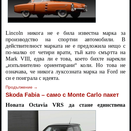
Lincoln никога не е била известна марка за
производство на спортни автомобили. В
действителност марката не е предложила нещо с
по-малко от четири врати, тъй като смъртта на
Mark VIII, едва ли е това, което бихте нарекли
„изпълнително ориентирани“ коли. Но това не
означава, че никога луксозната марка на
Ford
не
си е поиграла с идеята.
Продължение
→
Skoda Fabia – само с Monte Carlo пакет
Новата Octavia VRS да стане единствена