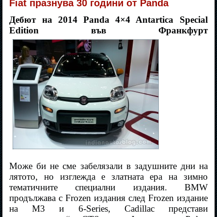
Fiat празнува 30 години от Panda
Дебют на 2014 Panda 4×4 Antartica Special
Edition във Франкфурт
Може би не сме забелязали в задушните дни на
лятото, но изглежда е златната ера на зимно
тематичните специални издания. BMW
продължава с Frozen издания след Frozen издание
на
M
3 и 6-Series, Cadillac представи