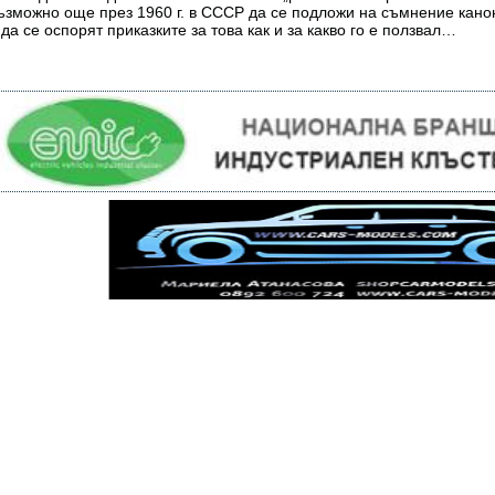
ъзможно още през 1960 г. в СССР да се подложи на съмнение кано
 да се оспорят приказките за това как и за какво го е ползвал…