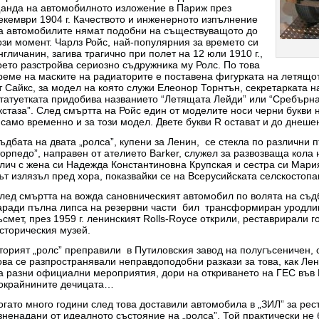
анда на автомобилното изложение в Париж през
екември 1904 г. Качеството и инженерното изпълнение
а автомобилите нямат подобни на съществуващото до
ози момент. Чарлз Ройс, най-популярния за времето си
нгличанин, загива трагично при полет на 12 юли 1910 г.,
оето разстройва сериозно съдружника му Ролс. По това
реме на маските на радиаторите е поставена фигурката на летящо
т Сайкс, за модел на която служи Елеонор Торнтън, секретарката 
татуетката придобива названието “Летящата Лейди” или “Сребърнат
кстаза”. След смъртта на Ройс един от моделите носи черни букви 
 само временно и за този модел. Двете букви R остават и до днеше
ъдбата на двата „ролса”, купени за Ленин, се стекла по различни
торпедо”, направен от ателието Barker, служел за развозваща кол
лич с жена си Надежда Константиновна Крупская и сестра си Мария 
ът излязъл пред хора, показвайки се на Всерусийската селскостопа
лед смъртта на вожда сановническият автомобил по волята на съд
аради пълна липса на резервни части бил трансформиран уродлив
ъсмет, през 1959 г. ленинският Rolls-Royce открили, реставрирали го
сторическия музей.
торият „ролс” преправили в Путиловския завод на полугъсеничен,
ова се разпространявали неправдоподобни разкази за това, как Лен
а разни официални мероприятия, дори на откриването на ГЕС във В
окрайнините дечицата…
огато много години след това доставили автомобила в „ЗИЛ” за ре
зненадани от идеалното състояние на „ролса”. Той практически не