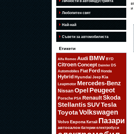
Личности в автоиндустрията
в
и
Любопитен свят
Най-най
Съвети за автомобилиста
Етикети
BMW
Audi
BYD
Alfa Romeo
Citroen
Concept
DS
Daimler
Ford
Fiat
Automobiles
Honda
Hybrid
Hyundai
Kia
Jeep
Mercedes-Benz
Leapmotor
Opel
Peugeot
Nissan
Skoda
Renault
Porsche
PSA
Stellantis
SUV
Tesla
Volkswagen
Toyota
Пазари
Volvo
Европа
Китай
автосалон
батерии
електробуси