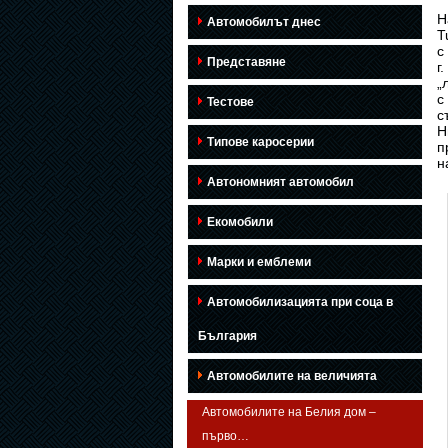
Н
Автомобилът днес
T
с
Представяне
г
„
с
Тестове
с
Н
Типове каросерии
п
н
Автономният автомобил
Екомобили
Марки и емблеми
Автомобилизацията при соца в
България
Автомобилите на величията
Автомобилите на Белия дом –
първо…