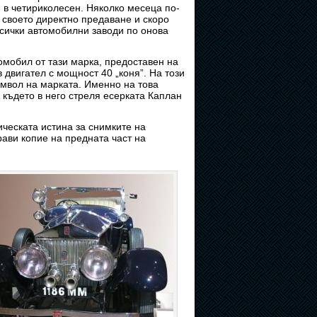
 в четириколесен. Няколко месеца по-
 своето директно предаване и скоро
всички автомобилни заводи по онова
мобил от тази марка, предоставен на
 двигател с мощност 40 „коня”. На този
имвол на марката. Именно на това
 където в него стреля есерката Каплан
ическата истина за снимките на
рави копие на предната част на