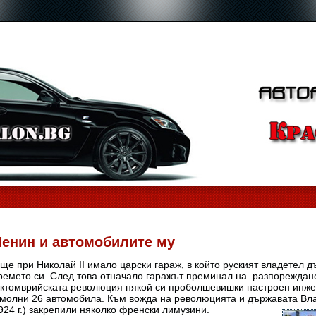
Ленин и автомобилите му
ще при Николай II имало царски гараж, в който руският владетел 
ремето си. След това отначало гаражът преминал на разпореждане
ктомврийската революция някой си проболшевишки настроен инжен
молни 26 автомобила. Към вожда на революцията и държавата Вла
924 г.) закрепили няколко френски
лимузини.