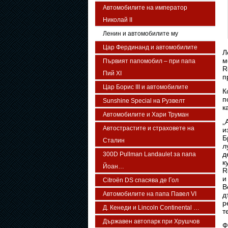
Автомобилите на император
Николай II
Ленин и автомобилите му
Цар Фердинанд и автомобилите
Л
м
Първият папомобил – при папа
R
Пий XI
п
Цар Борис III и автомобилите
К
п
Sunshine Special на Рузвелт
к
Автомобилите и Хари Труман
„
Автострастите и страховете на
и
Б
Сталин
л
д
300D Pullman Landaulet за папа
к
Йоан…
R
и
Citroën DS спасява де Гол
В
Автомобилите на папа Павел VI
д
р
Д. Кенеди и Lincoln Continental …
т
Държавен автопарк при Хрушчов
Ф