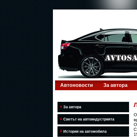
Автоновости
За автора
За автора
О
Светът на автоиндустрията
в
О
С
История на автомобила
1