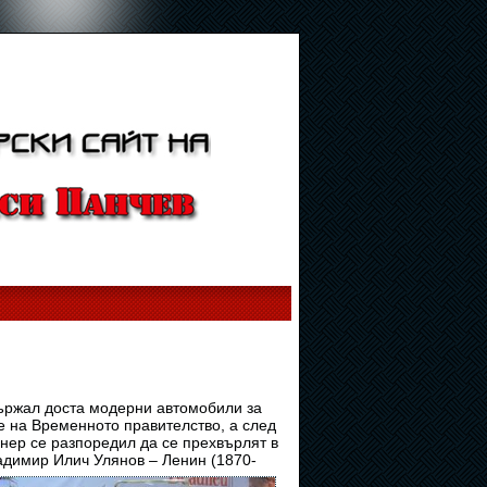
държал доста модерни автомобили за
 на Временното правителство, а след
ер се разпоредил да се прехвърлят в
димир Илич Улянов – Ленин (1870-