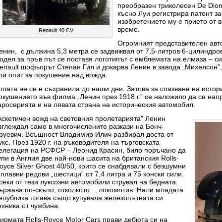
преобразен триколесен De Dion
късно Луи регистрира патент за
изобретението му е прието от 
време.
Renault 40 CV
Огромният представителен авто
енин, с дължина 5,3 метра се задвижвал от 7,5-литров 6-цилиндров
одел за пръв път се поставя логотипът с емблемата на елмаза – с
enault шофьорът Степан Гил и докарва Ленин в завода „Михелсон”,
ри опит за покушение над вожда.
олата не се е съхранила до наши дни. Затова за спазване на истор
окушението във филма „Ленин през 1918 г.” се наложило да се нап
аросерията и на лявата страна на историческия автомобил.
Аскетичен вожд на световния пролетарията” Ленин
зглеждал само в многочислените разкази на Бонч-
руевич. Всъщност Владимир Илич разбирал доста от
укс. През 1920 г. на ръководителя на търговската
елегация на РСФСР – Леонид Красин, било поръчано да
упи в Англия две най-нови шасита на британския Rolls-
oyce Silver Ghost 40/50, които се снабдявали с безшумни
 плавни редови „шестици” от 7,4 литра и 75 конски сили.
секи от тези луксозни автомобили струвал на бедната
ържава по-скъпо, отколкото… локомотив. Нали младата
епублика тогава също купувала железопътната си
ехника от чужбина.
ирмата Rolls-Royce Motor Cars прави дебюта си на