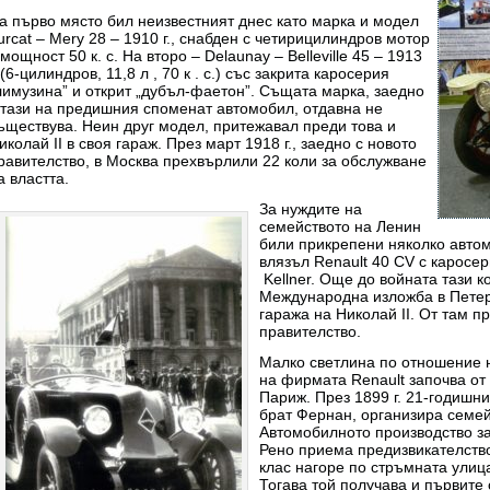
а първо място бил неизвестният днес като марка и модел
urcat – Mery 28 – 1910 г., снабден с четирицилиндров мотор
 мощност 50 к. с. На второ – Delaunay – Belleville 45 – 1913
. (6-цилиндров, 11,8 л , 70 к . с.) със закрита каросерия
лимузина” и открит „дубъл-фаетон”. Същата марка, заедно
 тази на предишния споменат автомобил, отдавна не
ъществува. Неин друг модел, притежавал преди това и
иколай II в своя гараж. През март 1918 г., заедно с новото
равителство, в Москва прехвърлили 22 коли за обслужване
а властта.
За нуждите на
семейството на Ленин
били прикрепени няколко автом
влязъл Renault 40 CV с каросе
Kellner. Още до войната тази 
Международна изложба в Петерб
гаража на Николай II. От там 
правителство.
Малко светлина по отношение н
на фирмата Renault започва от
Париж. През 1899 г. 21-годишни
брат Фернан, организира семей
Автомобилното производство зап
Рено приема предизвикателствот
клас нагоре по стръмната улиц
Тогава той получава и първите