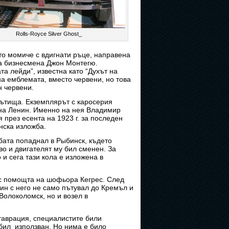
Rolls-Royce Silver Ghost_
то момиче с вдигнати ръце, направена
на бизнесмена Джон Монтегю.
а лейди”, известна като “Духът на
на емблемата, вместо червени, но това
н червени.
 пътища. Екземплярът с каросерия
а на Ленин. Именно на нея Владимир
през есента на 1923 г. за последен
нска изложба.
бата попаднал в Рыбинск, където
о и двигателят му бил сменен. За
 и сега тази кола е изложена в
 с помощта на шофьора Кегрес. След
ин с него не само пътувал до Кремъл и
олоколомск, но и возел в
ставрация, специалистите били
 бил използван. Но нима е било