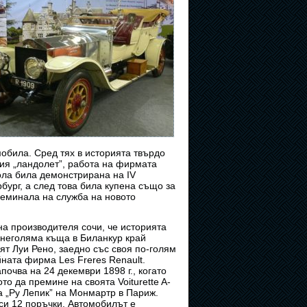
обила. Сред тях в историята твърдо
рия „ландолет”, работа на фирмата
кола била демонстрирана на IV
ург, а след това била купена също за
преминала на служба на новото
а производителя сочи, че историята
 неголяма къща в Биланкур край
ят Луи Рено, заедно със своя по-голям
ната фирма Les Freres Renault.
очва на 24 декември 1898 г., когато
о да премине на своята Voiturette A-
а „Ру Лепик” на Монмартр в Париж.
 си 12 поръчки. Автомобилът е