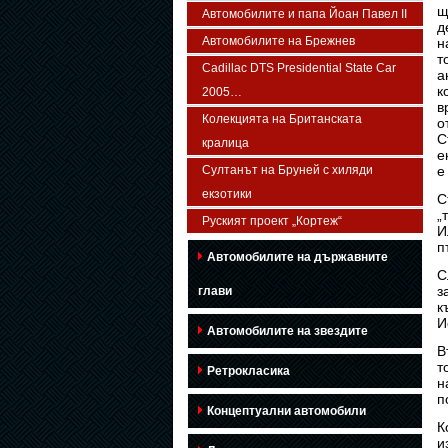
щ
Автомобилите и папа Йоан Павел ІІ
д
Автомобилите на Брежнев
н
т
Cadillac DTS Presidential State Car
а
к
2005…
в
Колекцията на Британската
о
С
кралица
е
Султанът на Бруней с хиляди
е
екзотики
С
„
Руският проект „Кортеж“
И
п
Автомобилите на държавните
С
з
глави
к
И
Автомобилите на звездите
В
т
Ретрокласика
н
п
Концептуални автомобили
К
и