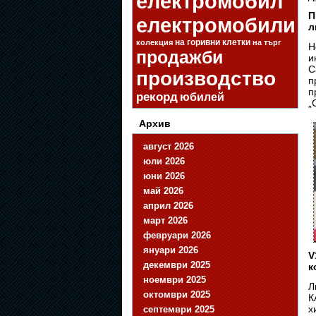
електромобил
П
електромобили
л
на горивни клетки
колекция
на търг
Н
продажби
и
С
производство
п
п
рекорд
юбилей
„
Архив
август 2026
юли 2026
юни 2026
май 2026
април 2026
март 2026
февруари 2026
януари 2026
V
декември 2025
к
ноември 2025
Л
октомври 2025
К
х
септември 2025