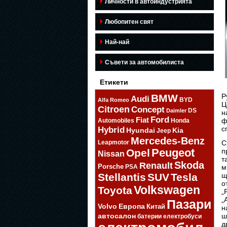
Личности в автоиндустрията
Любопитен свят
Най-най
Съвети за автомобилиста
Етикети
BMW
Р
Audi
BYD
Alfa Romeo
Ц
Citroen
Concept
DS
Daimler
н
Ford
Fiat
ф
Automobiles
Honda
с
Hybrid
Hyundai
Kia
Jeep
Mercedes-Benz
Leapmotor
С
Opel
Peugeot
п
Nissan
т
Skoda
Renault
Porsche
PSA
м
Stellantis
SUV
Tesla
щ
о
Volkswagen
Toyota
„
„
Пазари
Volvo
Европа
Китай
н
автосалон
ш
батерии
електробуси
д