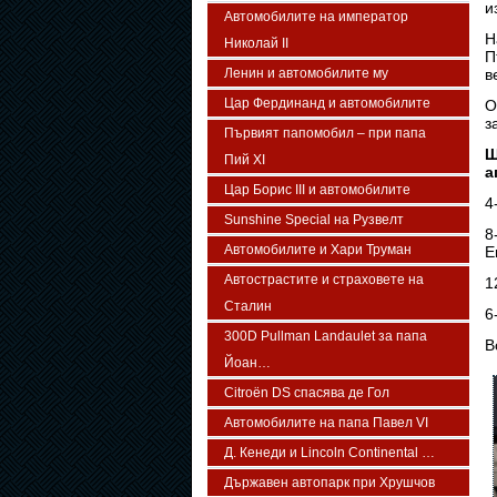
и
Автомобилите на император
Н
Николай II
П
Ленин и автомобилите му
в
Цар Фердинанд и автомобилите
О
з
Първият папомобил – при папа
Щ
Пий XI
а
Цар Борис III и автомобилите
4
Sunshine Special на Рузвелт
8
Автомобилите и Хари Труман
E
Автострастите и страховете на
1
Сталин
6
300D Pullman Landaulet за папа
В
Йоан…
Citroën DS спасява де Гол
Автомобилите на папа Павел VI
Д. Кенеди и Lincoln Continental …
Държавен автопарк при Хрушчов