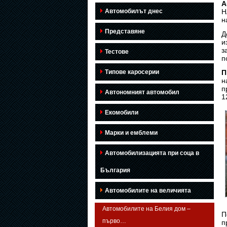
A
Автомобилът днес
Н
н
Представяне
Д
и
з
Тестове
п
Типове каросерии
П
н
п
Автономният автомобил
1
Екомобили
Марки и емблеми
Автомобилизацията при соца в
България
Автомобилите на величията
Автомобилите на Белия дом –
П
първо…
п