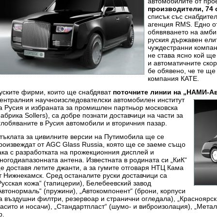
автомобилите от про
производители, 74 о
списък със снабдите
агенция RMS. Едно о
обявяването на амби
руския държавен ели
чуждестранни компан
не става ясно кой ще
и автоматичните скор
бе обявено, че те ще
компания КАТЕ.
уските фирми, които ще снабдяват
поточните линии на „НАМИ-А
ентралния научноизследователски автомобилен институт
а Русия и избраната за промишлен партньор московска
абрика Sollers), са добре познати доставчици на части за
глобяваните в Русия автомобили и вторичния пазар.
тъклата за цивилните версии на Путимобила ще се
роизвеждат от AGC Glass Russia, която ще се заеме също
ака с разработката на прожекционния дисплей и
ногодиапазонната антена. Известната в родината си „КиК“
е доставя летите джанти, а за гумите отговаря НТЦ Кама
т Нижнекамск. Сред останалите руски доставчици са
Русская кожа“ (тапицерии), Белебеевский завод
Автонормаль“ (пружини), „Автокомпонент“ (брони, корпуси
а въздушни филтри, резервоар и странични огледала), „Красноярск
асито и носачи), „Стандартпласт“ (шумо- и виброизолация), „Мета
р.