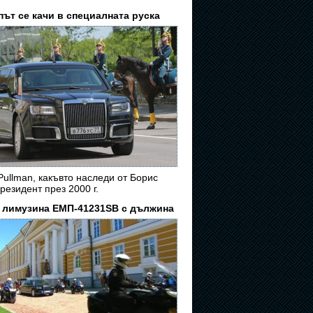
път се качи в
специалната руска
ullman, какъвто наследи от Борис
резидент през 2000 г.
 лимузина
ЕМП-41231SB с дължина