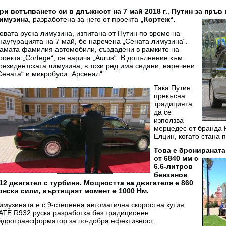
ри встъпването си в длъжност на 7 май 2018 г.
,
Путин за пръв 
имузина
, разработена за него от проекта
„Кортеж“.
овата руска лимузина, изпитана от Путин по време на
наугурацията на 7 май, бе наречена „Сената лимузина“.
амата фамилия автомобили, създадени в рамките на
роекта „Cortege“, се нарича „Aurus“. В допълнение към
резидентската лимузина, в този ред има седани, наречени
Сената“ и микробуси „Арсенал“.
Така Путин
прекъсна
традицията
да се
използва
мерцедес от бранда P
Елцин, когато стана п
Това е бронираната
от 6840 мм с
6.6-литров
бензинов
12 двигател с турбини. Мощността на двигателя е 860
онски сили, въртящият момент е 1000 Нм.
имузината е с 9-степенна автоматична скоростна кутия
АТЕ R932 руска разработка без традиционен
идротрансформатор за по-добра ефективност.