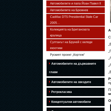
Автомобилите и папа Йоан Павел ІІ
Автомобилите на Брежнев
Cadillac DTS Presidential State Car
2005…
Колекцията на Британската
А
кралица
Султанът на Бруней с хиляди
екзотики
„
Руският проект „Кортеж“
Автомобилите на държавните
„
„
глави
Р
Автомобилите на звездите
п
П
Ретрокласика
м
О
Концептуални автомобили