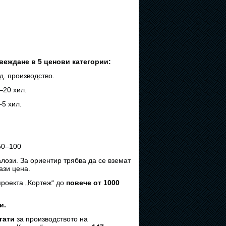
веждане в 5 ценови категории:
изводство.
 хил.
 хил.
0–100
лози. За ориентир трябва да се вземат
ази цена.
проекта „Кортеж“ до
повече от 1000
и.
гати
за производството на