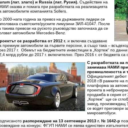
urum (лат. злато) и Russia (лат. Русия).
Съдействие на
АМИ оказва и помага при разработката на реализацията
а автомобилите компанията Sollers.
о 2000-ната година за превоз на държавните лидери се
зползваха съветските/руските лимузини ЗИЛ-41047. После
а такива превози на руското ръководство започнаха да се
олзват автомобили Mercedes-Benz.
роектът се разработва от 2012 г.
и включва създаване
а премиум автомобили за първите персони, а също така – всъдехо
рез 2017 г. Обемът на бюджетните инвестиции в „Кортеж“ по данни 
2,4 млрд рубли до 2017 г. включително. През 2016 г. от бюджета са
С разработката на 
занимава НАМИ при
промишлеността и 
Официалният дебют н
2018 г.В рамките на 
платформа за автомо
проекта в небронира
продажба в серия от
„Кортеж“ ще се сгло
завод, произвеждащ У
се водят преговори з
микроавтобуси.
одписаното
разпореждане на 13 септември 2013 г. № 1642-р
поз
ровеждане на конкурс: ФГУП НАМИ се явява единствен изпълнител