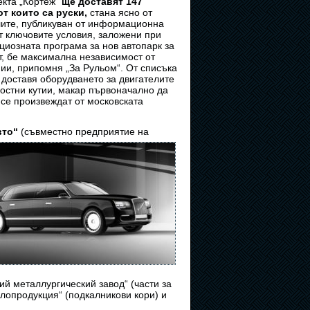
екта „Кортеж“
ще доставят 147
т които са руски,
стана ясно от
лите, публикуван от информационна
т ключовите условия, заложени при
циозната програма за нов автопарк за
т, бе максимална независимост от
ии, припомня „За Рульом“. От списъка
 доставя оборудването за двигателите
остни кутии, макар първоначално да
 се произвеждат от московската
вто“
(съвместно предприятие на
ий металлургический завод“ (части за
ллопродукция“ (подкалникови кори) и