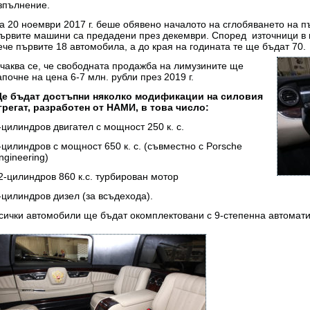
зпълнение.
а 20 ноември 2017 г. беше обявено началото на сглобяването на п
ървите машини са предадени през декември. Според източници в н
ече първите 18 автомобила, а до края на годината те ще бъдат 70.
чаква се, че свободната продажба на лимузините ще
апочне на цена 6-7 млн. рубли през 2019 г.
е бъдат достъпни няколко модификации на силовия
грегат, разработен от НАМИ, в това число:
-цилиндров двигател с мощност 250 к. с.
-цилиндров с мощност 650 к. с. (съвместно с Porsche
ngineering)
2-цилиндров 860 к.с. турбирован мотор
-цилиндров дизел (за всъдехода).
сички автомобили ще бъдат окомплектовани с 9-степенна автомати