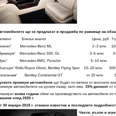
втомобилите ще се предлагат в продажба по равнище на обза
Сегмент Близък аналог Цена, руб Год. про
„Бизнес“ Mercedes-Benz ML 2–3 млн. 10–20
Премиум“ Mercedes-Benz 500, GL 3–5 млн. 3–5
„Лукс“ Mercedes AMG, Porsche 5–10 млн.
Лъксъри“ Rolls-Royce Ghost, Bentley Flying Spur 10–20 млн. 500
Ексклюзив“ Bentley Continental GT от 20 млн. 5
уските премиум автомобили
ще бъдат по-евтини от вносните ана
ремиум автомобилите на руския пазар, като има
15% дисконт
от т
ланират
всяка година
обем на производството на автомобили по 
ашини след 2020 г.
т 30 януари 2018 г. станаха известни и последните подробност
Части, възли и агре