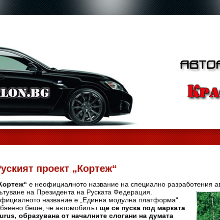
уският проект „Кортеж“
Кортеж“
е неофициалното название на специално разработения ав
ътуване
на Президента на Руската Федерация.
фициалното название е „Единна модулна платформа“.
бявено беше, че автомобилът
ще се пуска под марката
urus, образувана от началните слогани на думата