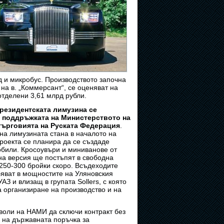
д и микробус. Производството започна
на в. „Коммерсант“, се оценяват на
 отделени 3,61 млрд рубли.
президентската лимузина се
 поддръжката на Министерството на
търговията на Руската Федерация
.
а лимузината стана в началото на
проекта се планира да се създаде
били. Кросоувъри и миниванове от
на версия ще постъпят в свободна
 250-300 бройки скоро. Всъдеходите
бяват в мощностите на Уляновския
АЗ и влизащ в групата Sollers, с която
а организиране на производство и на
воли на НАМИ да сключи контракт без
 на държавната поръчка за