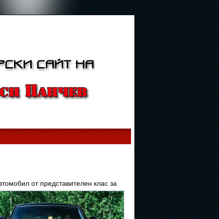
томобил от представителен клас за