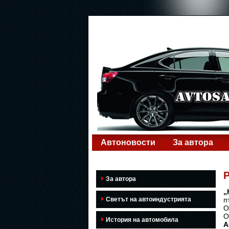
Автоновости
За автора
Р
За автора
„
Светът на автоиндустрията
п
О
О
История на автомобила
A