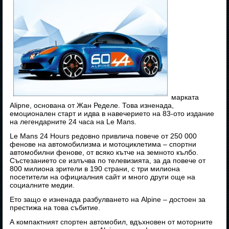
марката
Alipne, основана от Жан Ределе. Това изненада,
емоционален старт и идва в навечерието на 83-ото издание
на легендарните 24 часа на Le Mans.
Le Mans 24 Hours редовно привлича повече от 250 000
фенове на автомобилизма и мотоциклетима – спортни
автомобилни фенове, от всяко кътче на земното кълбо.
Състезанието се излъчва по телевизията, за да повече от
800 милиона зрители в 190 страни, с три милиона
посетители на официалния сайт и много други още на
социалните медии.
Ето защо е изненада разбулването на Alpine – достоен за
престижа на това събитие.
А компактният спортен автомобил, вдъхновен от моторните