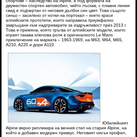
спортове – наследство на Alpine, е под формата на
двуместен спортен автомобил, чийто лъскав, с плавни линии
свид е подчертан от неговия дълбок син цвят. Това същото
синьо – засилено от нотки на портокал – което краси
алпийските прототипи, които направиха триумфално
завръщане към надпреварите за издръжливост през 2013 г.
Това е премяна, която тръгва от алпийските модели, които
играят такава ключова роля в оригиналното Le Mans
приключение на марката – 1963-1969, на M63, M64, M65,
A210, A220 и дори A110.
Юбилейният
Alpine вярно репликира на вечния стил на стария Alpine, на
който е добавен модерен привкус. Неговият нисък профил,