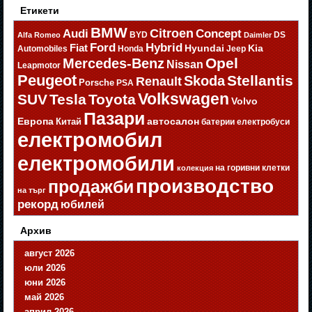
Етикети
BMW
Citroen
Audi
Concept
BYD
DS
Alfa Romeo
Daimler
Ford
Hybrid
Fiat
Hyundai
Kia
Automobiles
Honda
Jeep
Opel
Mercedes-Benz
Nissan
Leapmotor
Peugeot
Stellantis
Skoda
Renault
Porsche
PSA
Volkswagen
SUV
Tesla
Toyota
Volvo
Пазари
Европа
автосалон
Китай
батерии
електробуси
електромобил
електромобили
на горивни клетки
колекция
производство
продажби
на търг
рекорд
юбилей
Архив
август 2026
юли 2026
юни 2026
май 2026
април 2026