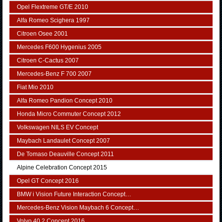
Opel Flextreme GT/E 2010
Alfa Romeo Scighera 1997
Citroen Osee 2001
Mercedes F600 Hygenius 2005
Citroen C-Cactus 2007
Mercedes-Benz F 700 2007
Fiat Mio 2010
Alfa Romeo Pandion Concept 2010
Honda Micro Commuter Concept 2012
Volkswagen NILS EV Concept
Maybach Landaulet Concept 2007
De Tomaso Deauville Concept 2011
Alpine Celebration Concept 2015
Opel GT Concept 2016
BMW i Vision Future Interaction Concept…
Mercedes-Benz Vision Maybach 6 Concept…
Volvo 40.2 Concept 2016