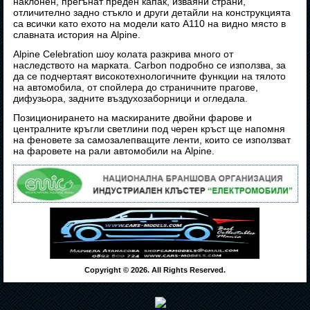
наклонен, прегънат преден капак, изваяни страни,
отличително задно стъкло и други детайли на конструкцията
са всички като ехото на модели като A110 на видно място в
славната история на Alpine.
Alpine Celebration шоу колата разкрива много от
наследството на марката. Carbon подробно се използва, за
да се подчертаят високотехнологичните функции на тялото
на автомобила, от спойлера до страничните прагове,
дифузьора, задните въздухозаборници и огледала.
Позиционирането на маскираните двойни фарове и
централните кръгли светлини под черен кръст ще напомня
на феновете за самозалепващите ленти, които се използват
на фаровете на рали автомобили на Alpine.
Copyright © 2026. All Rights Reserved.