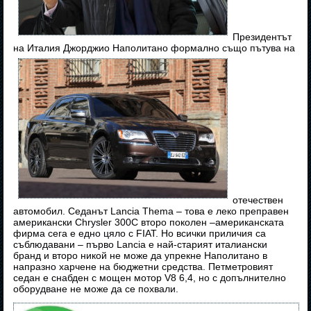
Президентът
на Италия Джорджио Наполитано формално също пътува на
отечествен
автомобил. Седанът Lancia Thema – това е леко преправен
американски Chrysler 300С второ поколен –американската
фирма сега е едно цяло с FIAT. Но всички приличия са
съблюдавани – първо Lancia е най-старият италиански
бранд и второ никой не може да упрекне Наполитано в
напразно харчене на бюджетни средства. Петметровият
седан е снабден с мощен мотор V8 6,4, но с допълнително
оборудване не може да се похвали.