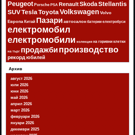
Peugeot
Stellantis
Skoda
Renault
Porsche
PSA
Volkswagen
SUV
Tesla
Toyota
Volvo
Пазари
Европа
автосалон
Китай
батерии
електробуси
електромобил
електромобили
на горивни клетки
колекция
производство
продажби
на търг
рекорд
юбилей
Архив
август 2026
юли 2026
юни 2026
май 2026
април 2026
март 2026
февруари 2026
януари 2026
декември 2025