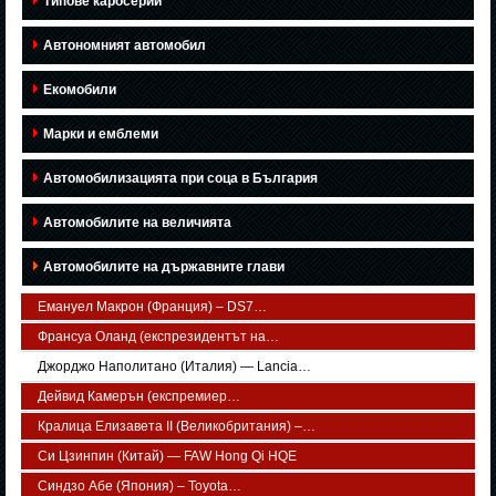
Типове каросерии
Автономният автомобил
Екомобили
Марки и емблеми
Автомобилизацията при соца в България
Автомобилите на величията
Автомобилите на държавните глави
Емануел Макрон (Франция) – DS7…
Франсуа Оланд (експрезидентът на…
Джорджо Наполитано (Италия) — Lancia…
Дейвид Камерън (експремиер…
Кралица Елизавета II (Великобритания) –…
Си Цзинпин (Китай) — FAW Hong Qi HQE
Синдзо Абе (Япония) – Toyota…