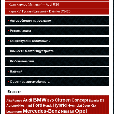
Хуан Карлос (Испания) – Audi RS6
Карл XVI Густав (Швеция) – Daimler DS420
Автомобилите на звездите
Ретрокласика
Концептуални автомобили
Личности в автоиндустрията
Любопитен свят
Най-най
Съвети за автомобилиста
Етикети
BMW
Citroen
Audi
Concept
BYD
DS
Alfa Romeo
Daimler
Ford
Hybrid
Fiat
Hyundai
Kia
Automobiles
Honda
Jeep
Opel
Mercedes-Benz
Nissan
Leapmotor