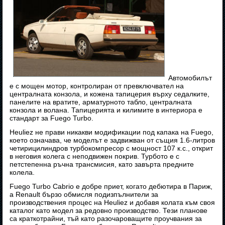
Автомобилът
е с мощен мотор, контролиран от превключвател на
централната конзола, и кожена тапицерия върху седалките,
панелите на вратите, арматурното табло, централната
конзола и волана. Тапицерията и килимите в интериора е
стандарт за Fuego Turbo.
Heuliez не прави никакви модификации под капака на Fuego,
което означава, че моделът е задвижван от същия 1.6-литров
четирицилиндров турбокомпресор с мощност 107 к.с., открит
в неговия колега с неподвижен покрив. Турбото е с
петстепенна ръчна трансмисия, като завърта предните
колела.
Fuego Turbo Cabrio е добре приет, когато дебютира в Париж,
а Renault бързо обмисля подизпълнители за
производствения процес на Heuliez и добавя колата към своя
каталог като модел за редовно производство. Тези планове
са краткотрайни, тъй като разочароващите проучвания за