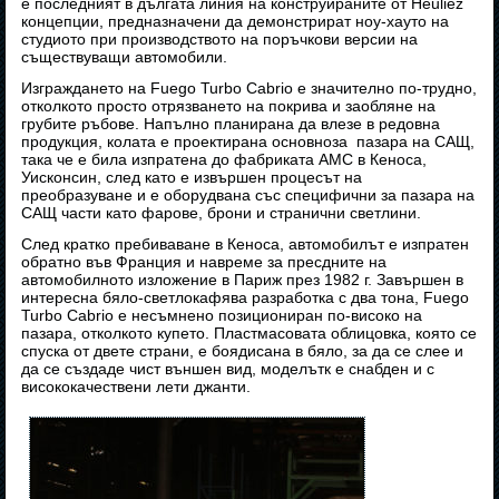
е последният в дългата линия на конструираните от Heuliez
концепции, предназначени да демонстрират ноу-хауто на
студиото при производството на поръчкови версии на
съществуващи автомобили.
Изграждането на Fuego Turbo Cabrio е значително по-трудно,
отколкото просто отрязването на покрива и заобляне на
грубите ръбове. Напълно планирана да влезе в редовна
продукция, колата е проектирана основноза пазара на САЩ,
така че е била изпратена до фабриката AMC в Кеноса,
Уисконсин, след като е извършен процесът на
преобразуване и е оборудвана със специфични за пазара на
САЩ части като фарове, брони и странични светлини.
След кратко пребиваване в Кеноса, автомобилът е изпратен
обратно във Франция и навреме за пресдните на
автомобилното изложение в Париж през 1982 г. Завършен в
интересна бяло-светлокафява разработка с два тона, Fuego
Turbo Cabrio е несъмнено позициониран по-високо на
пазара, отколкото купето. Пластмасовата облицовка, която се
спуска от двете страни, е боядисана в бяло, за да се слее и
да се създаде чист външен вид, моделътк е снабден и с
висококачествени лети джанти.