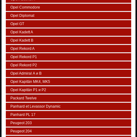
Opel Commodore
Opel Diplomat
Opel GT
Opel Kadett A
Opel Kadett B
Opel Rekord A
Opel Rekord P1
Opel Rekord P2
Opel Admiral А и В
Opel Kapitän MK4, MK5
Opel Kapitän P1 и P2
Packard Twelve
Panhard et Levassor Dynamic
Panhard PL 17
Peugeot 203
Peugeot 204