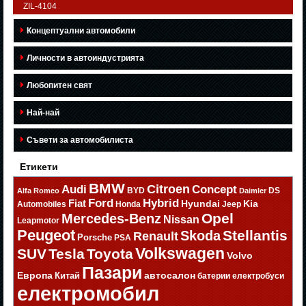
ZIL-4104
Концептуални автомобили
Личности в автоиндустрията
Любопитен свят
Най-най
Съвети за автомобилиста
Етикети
BMW
Citroen
Audi
Concept
BYD
DS
Alfa Romeo
Daimler
Ford
Hybrid
Fiat
Hyundai
Kia
Automobiles
Honda
Jeep
Opel
Mercedes-Benz
Nissan
Leapmotor
Peugeot
Stellantis
Skoda
Renault
Porsche
PSA
Volkswagen
SUV
Tesla
Toyota
Volvo
Пазари
Европа
автосалон
Китай
батерии
електробуси
електромобил