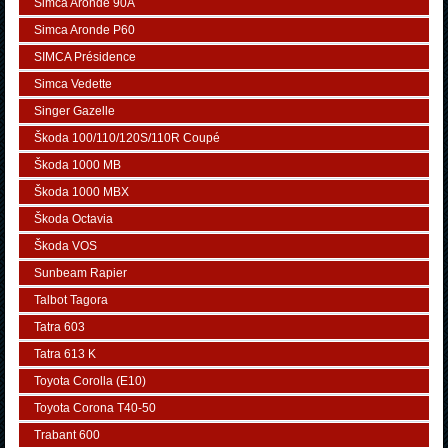
Simca Aronde 90A
Simca Aronde P60
SIMCA Présidence
Simca Vedette
Singer Gazelle
Škoda 100/110/120S/110R Coupé
Škoda 1000 MB
Škoda 1000 MBX
Škoda Octavia
Škoda VOS
Sunbeam Rapier
Talbot Tagora
Tatra 603
Tatra 613 K
Toyota Corolla (E10)
Toyota Corona T40-50
Trabant 600