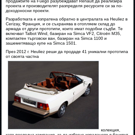
продажбите на Fuego разубеждават Renault да реализира
проекта и производителят разпределя ресурсите си за по-
доходоносни проекти.
Разработката е изпратена обратно в централата на Heuliez в
Cerizay, Франция, и се съхранява в отопляем склад до
армада от други прототипи, които имат подобни съдби. Те
включват Talbot Wind, базиран на Simca VF2, Citroën M35,
компактен търговски ван, базиран на Simca 1100 и
зашеметяващо купе на Simca 1501.
През 2012 г. Heuliez реши да продаде 41 уникални прототипа
от своята частна
колекция,
като последна кампания, за да избегне изпадането в банкрут,