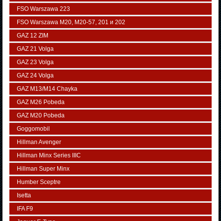
FSO Warszawa 223
FSO Warszawa М20, M20-57, 201 и 202
GAZ 12 ZIM
GAZ 21 Volga
GAZ 23 Volga
GAZ 24 Volga
GAZ M13/M14 Chayka
GAZ M26 Pobeda
GAZ М20 Pobeda
Goggomobil
Hillman Avenger
Hillman Minx Series IIIC
Hillman Super Minx
Humber Sceptre
Isetta
IFA F9