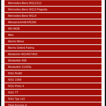
Mercedes-Benz W111/112
Mercedes-Benz W113 Pagoda
Mercedes-Benz W114
Messerschmitt KR200
MG MGB
Mini
Morris Minor
Morris Oxford Farina
Moskvich-402/407/403
Moskvitsh 408
Moskvitch-2140SL
NSU Ro80
NSU 1000
NSU Prinz 4
NSU TT
NSU Typ 110
Opel Ascona А