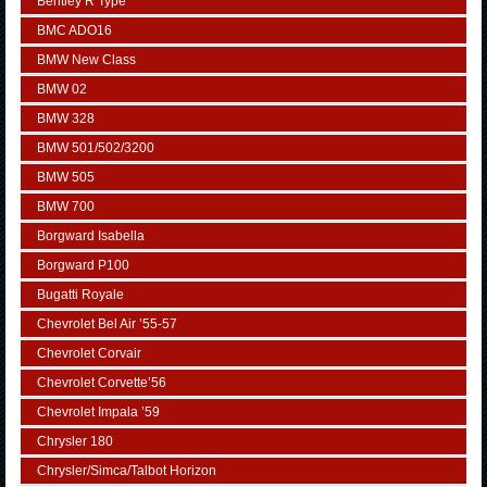
Bentley R Type
BMC ADO16
BMW New Class
BMW 02
BMW 328
BMW 501/502/3200
BMW 505
BMW 700
Borgward Isabella
Borgward P100
Bugatti Royale
Chevrolet Bel Air ’55-57
Chevrolet Corvair
Chevrolet Corvette’56
Chevrolet Impala ’59
Chrysler 180
Chrysler/Simca/Talbot Horizon