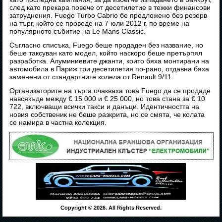
след като прекара повече от десетилетие в тежки финансови
затруднения. Fuego Turbo Cabrio бе предложено без резерв
на търг, който се проведе на 7 юли 2012 г. по време на
популярното събитие на Le Mans Classic.
Съгласно списъка, Fuego беше продаден без название, но
беше таксуван като модел, който наскоро беше претърпял
разработка. Алуминиевите джанти, които бяха монтирани на
автомобила в Париж три десетилетия по-рано, отдавна бяха
заменени от стандартните колела от Renault 9/11.
Организаторите на търга очакваха това Fuego да се продаде
навсякъде между € 15 000 и € 25 000, но това стана за € 10
722, включващи всички такси и данъци. Идентичността на
новия собственик не беше разкрита, но се смята, че колата
се намира в частна колекция.
Copyright © 2026. All Rights Reserved.