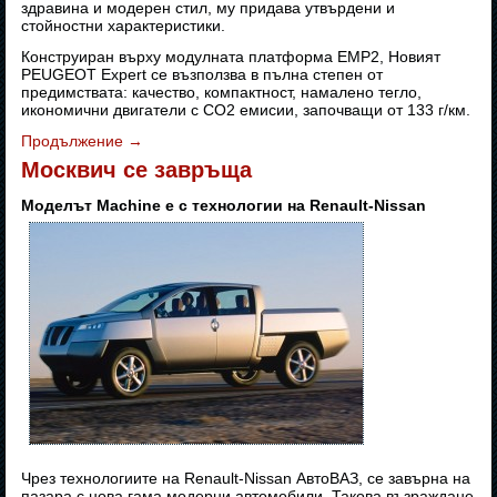
здравина и модерен стил, му придава утвърдени и
стойностни характеристики.
Конструиран върху модулната платформа EMP2, Новият
PEUGEOT Expert се възползва в пълна степен от
предимствата: качество, компактност, намалено тегло,
икономични двигатели с CO2 емисии, започващи от 133 г/км.
Продължение
→
Москвич се завръща
Моделът Machine е с технологии на Renault-Nissan
Чрез технологиите на Renault-Nissan АвтоВАЗ, се завърна на
пазара с нова гама модерни автомобили. Такова възраждане