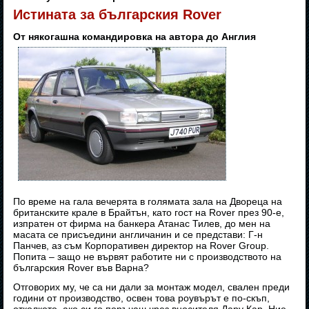
Истината за българския Rover
От някогашна командировка на автора до Англия
По време на гала вечерята в голямата зала на Двореца на
британските крале в Брайтън, като гост на Rover през 90-е,
изпратен от фирма на банкера Атанас Тилев, до мен на
масата се присъедини англичанин и се представи: Г-н
Панчев, аз съм Корпоративен директор на Rover Group.
Попита – защо не вървят работите ни с производството на
българския Rover във Варна?
Отговорих му, че са ни дали за монтаж модел, свален преди
години от производство, освен това роувърът е по-скъп,