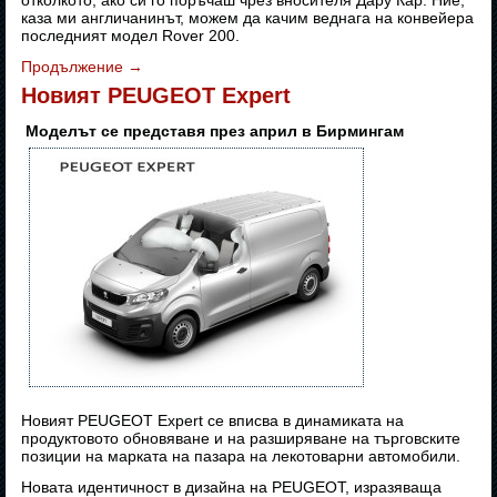
отколкото, ако си го поръчаш чрез вносителя Дару Кар. Ние,
каза ми англичанинът, можем да качим веднага на конвейера
последният модел Rover 200.
Продължение
→
Новият PEUGEOT Expert
Моделът се представя през април в Бирмингам
Новият PEUGEOT Expert се вписва в динамиката на
продуктовото обновяване и на разширяване на търговските
позиции на марката на пазара на лекотоварни автомобили.
Новата идентичност в дизайна на PEUGEOT, изразяваща