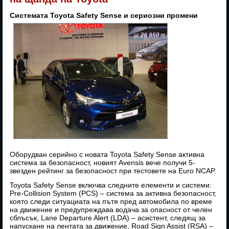
Системата Toyota Safety Sense и сериозни промени
Оборудван серийно с новата Toyota Safety Sense активна
система за безопасност, новият Avensis вече получи 5-
звезден рейтинг за безопасност при тестовете на Euro NCAP.
Toyota Safety Sense включва следните елементи и системи:
Pre-Collision System (PCS) – система за активна безопасност,
която следи ситуациата на пътя пред автомобила по време
на движение и предупреждава водача за опасност от челен
сблъсък, Lane Departure Alert (LDA) – асистент, следящ за
напускане на лентата за движение, Road Sign Assist (RSA) –