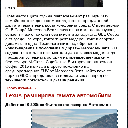
Стар
През настоящата година Mercedes-Benz разшири SUV
семейството си до шест модела, с което предлага най-
дългата гама в една доста конкурента среда. С премиерния
GLE Coupé Mercedes-Benz влиза в нов и много вълнуващ
сегмент и вече печели нови клиенти за марката. GLE Coupé
e създаден за хора, които търсят модерен лукс и спортна
динамика в едно. Технологичните подобрения и
нововъведения в по-големия му брат – Mercedes-Benz GLE,
задават нов еталон в сегмента и дават заявка моделът да
продължи успешната история на предшественика си –
бестселъра M-Class. С дебют за България на автосалон
София 2015 излиза и второто поколение на
средноразмерния SUV от Mercedes-Benz, който вече се
нарича GLC и представлява голяма стъпка напред по
технически показатели и дизайн решения.
Продължение
→
Lexus разширява гамата автомобили
Дебют на IS 200t на българския пазар на Автосалон