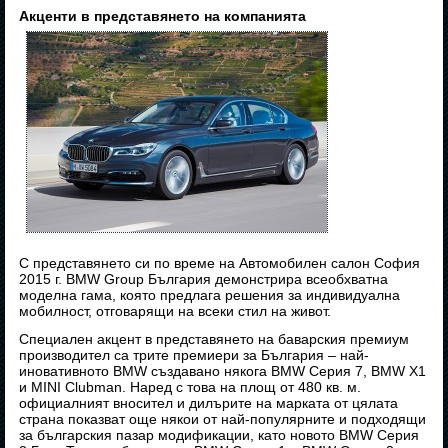
Акценти в представянето на компанията
С представянето си по време на Автомобилен салон София
2015 г. BMW Group България демонстрира всеобхватна
моделна гама, която предлага решения за индивидуална
мобилност, отговарящи на всеки стил на живот.
Специален акцент в представянето на баварския премиум
производител са трите премиери за България – най-
иновативното BMW създавано някога BMW Серия 7, BMW X1
и MINI Clubman. Наред с това на площ от 480 кв. м.
официалният вносител и дилърите на марката от цялата
страна показват още някои от най-популярните и подходящи
за българския пазар модификации, като новото BMW Серия