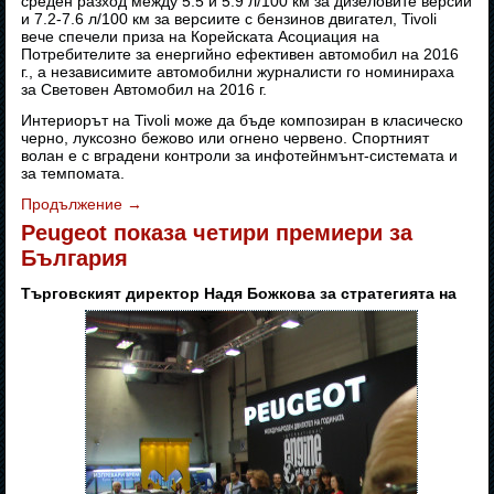
среден разход между 5.5 и 5.9 л/100 км за дизеловите версии
и 7.2-7.6 л/100 км за версиите с бензинов двигател, Tivoli
вече спечели приза на Корейската Асоциация на
Потребителите за енергийно ефективен автомобил на 2016
г., а независимите автомобилни журналисти го номинираха
за Световен Автомобил на 2016 г.
Интериорът на Tivoli може да бъде композиран в класическо
черно, луксозно бежово или огнено червено. Спортният
волан е с вградени контроли за инфотейнмънт-системата и
за темпомата.
Продължение
→
Peugeot показа четири премиери за
България
Търговският директор Надя Божкова за стратегията на