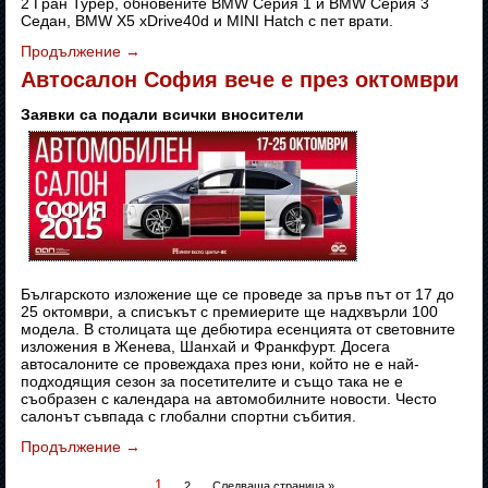
2 Гран Турер, обновените BMW Серия 1 и BMW Серия 3
Седан, BMW X5 xDrive40d и MINI Hatch с пет врати.
Продължение
→
Автосалон София вече е през октомври
Заявки са подали всички вносители
Българското изложение ще се проведе за пръв път от 17 до
25 октомври, а списъкът с премиерите ще надхвърли 100
модела. В столицата ще дебютира есенцията от световните
изложения в Женева, Шанхай и Франкфурт. Досега
автосалоните се провеждаха през юни, който не е най-
подходящия сезон за посетителите и също така не е
съобразен с календара на автомобилните новости. Често
салонът съвпада с глобални спортни събития.
Продължение
→
1
2
Следваща страница »