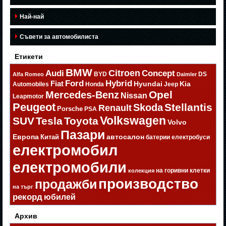
Най-най
Съвети за автомобилиста
Етикети
BMW
Citroen
Audi
Concept
BYD
DS
Alfa Romeo
Daimler
Ford
Hybrid
Fiat
Hyundai
Kia
Automobiles
Honda
Jeep
Opel
Mercedes-Benz
Nissan
Leapmotor
Peugeot
Stellantis
Skoda
Renault
Porsche
PSA
Volkswagen
SUV
Tesla
Toyota
Volvo
Пазари
Европа
автосалон
Китай
батерии
електробуси
електромобил
електромобили
на горивни клетки
колекция
производство
продажби
на търг
рекорд
юбилей
Архив