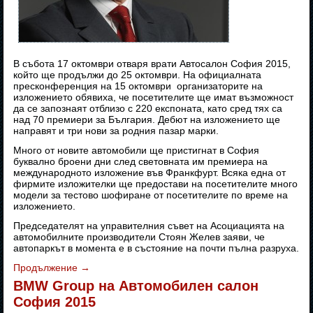
В събота 17 октомври отваря врати Автосалон София 2015,
който ще продължи до 25 октомври. На официалната
пресконференция на 15 октомври организаторите на
изложението обявиха, че посетителите ще имат възможност
да се запознаят отблизо с 220 експоната, като сред тях са
над 70 премиери за България. Дебют на изложението ще
направят и три нови за родния пазар марки.
Много от новите автомобили ще пристигнат в София
буквално броени дни след световната им премиера на
международното изложение във Франкфурт. Всяка една от
фирмите изложителки ще предостави на посетителите много
модели за тестово шофиране от посетителите по време на
изложението.
Председателят на управителния съвет на Асоциацията на
автомобилните производители Стоян Желев заяви, че
автопаркът в момента е в състояние на почти пълна разруха.
Продължение
→
BMW Group на Автомобилен салон
София 2015