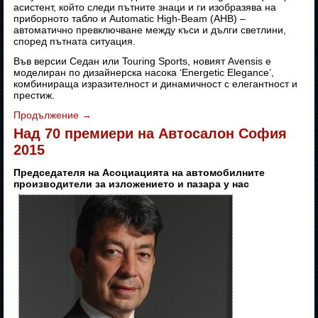
асистент, който следи пътните знаци и ги изобразява на
приборното табло и Automatic High-Beam (AHB) –
автоматично превключване между къси и дълги светлини,
според пътната ситуация.
Във версии Седан или Touring Sports, новият Avensis е
моделиран по дизайнерска насока ‘Energetic Elegance’,
комбинираща изразителност и динамичност с елегантност и
престиж.
Продължение
→
Над 70 премиери на Автосалон София
2015
Председателя на Асоциацията на автомобилните
производители за изложението и пазара у нас