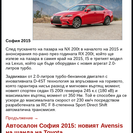
София 2015
След пускането на пазара на NX 200t в началото на 2015 и
анонсирания по-рано през годината RX 200t, който ще
излезе на пазара в самия край на 2015, IS е третият модел
на Lexus, който ще бъде оборудван с новия агрегат 2.0-
литров турбо.
Задвижван от 2.0-литров турбо-бензинов двигател с
иновативната D-4ST технология за впръскване на горивото,
която гарантира нисък разход и мигновен въртящ момент,
новият спортен седан IS 200t генерира 245 к.с (180 кВ) и
максимален въртящ момент от 350 Нм. Той е способен да се
ускори до максималната скорост от 230 км/ч посредством
разработената за RC F 8-степенна Sport Direct Shift
автоматична трансмисия.
Продължение
→
Автосалон София 2015: новият Avensis
на щанда на Toyota