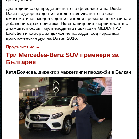
Две години след представянето на фейслифта на Duster,
Dacia подобрява допълнително излъчването на своя
емблематичен модел с допълнителни промени по дизайна и
добавени характеристики. Нови тапицерии, черни джанти с
диамантен ефект, мултимедийна навигация MEDIA-NAV
Evolution и камера за движение на заден ход изразяват
приключенския дух на Duster 2016.
Продължение
→
Три Mercedes-Benz SUV премиери за
България
Катя Боянова, директор маркетинг и продажби в Балкан