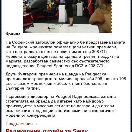
бранда
На Софийския автосалон официално бе представена гамата
на Peugeot. Французите показват цели четири премиери,
като централната от тях е новият им хотхеч 308 GTi.
Червеното бижу в центъра на щанда е третият продукт на
марката, разработван съвместно със състезателното
подразделение Peugeot Sport след RCZ и 208 GTi.
Други български премиери на щанда на Peugeot са
преминалото границата от милион продажби 208, новото 108
със сгъваем мек покрив и абсолютният бестселър в
България Partner.
Търговският директор на Peugeot Надя Божкова изтъкна
стратегията на бранда да изпъкне като най-добър
производител в масовия сегмент на пазара и да оглави
екологичните тенденции с по-икономични и екологични
модели от конкуренцията.
Продължение
→
Радикалния дизайн за Sway