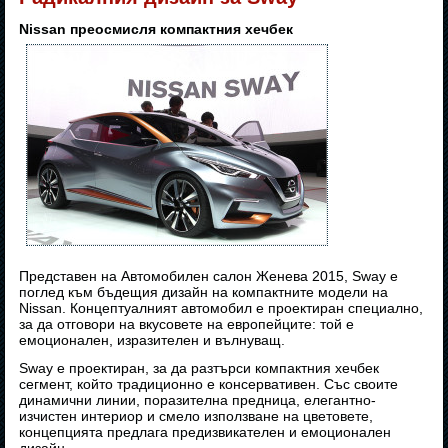
Nissan преосмисля компактния хечбек
Представен на Автомобилен салон Женева 2015, Sway е
поглед към бъдещия дизайн на компактните модели на
Nissan. Концептуалният автомобил е проектиран специално,
за да отговори на вкусовете на европейците: той е
емоционален, изразителен и вълнуващ.
Sway е проектиран, за да разтърси компактния хечбек
сегмент, който традиционно е консервативен. Със своите
динамични линии, поразителна предница, елегантно-
изчистен интериор и смело използване на цветовете,
концепцията предлага предизвикателен и емоционален