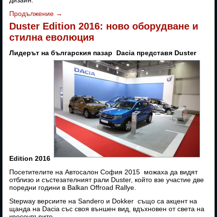
дизайн.
Продължение
→
Duster Edition 2016: ново оборудване и
стилна еволюция
Лидерът на българския пазар Dacia представя Duster
Edition 2016
Посетителите на Автосалон София 2015 можаха да видят
отблизо и състезателният рали Duster, който взе участие две
поредни години в Balkan Offroad Rallye.
Stepway версиите на Sandero и Dokker също са акцент на
щанда на Dacia със своя външен вид, вдъхновен от света на
кросоувърите.