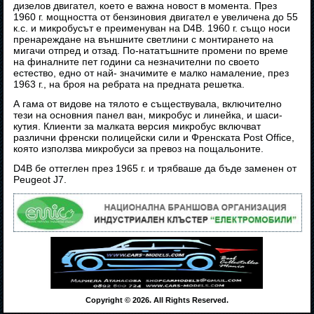
дизелов двигател, което е важна новост в момента. През
1960 г. мощността от бензиновия двигател е увеличена до 55
к.с. и микробусът е преименуван на D4B. 1960 г. също носи
пренареждане на външните светлини с монтирането на
мигачи отпред и отзад. По-нататъшните промени по време
на финалните пет години са незначителни по своето
естество, едно от най- значимите е малко намаление, през
1963 г., на броя на ребрата на предната решетка.
А гама от видове на тялото е съществувала, включително
тези на основния панел ван, микробус и линейка, и шаси-
кутия. Клиенти за малката версия микробус включват
различни френски полицейски сили и Френската Post Office,
която използва микробуси за превоз на пощальоните.
D4B бе оттеглен през 1965 г. и трябваше да бъде заменен от
Peugeot J7.
Copyright © 2026. All Rights Reserved.