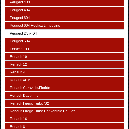
Peugeot 403
Peugeot 404
Peugeot 604
Peugeot 604 Heuliez Limousine
Peugeot D3 и D4
Peugeot 504
Porsche 911
Renault 10
Renault 12
Renault 4
Renault 4CV
Renault Caravelle/Floride
Renault Dauphine
Renault Fuego Turbo ’82
Renault Fuego Turbo Convertible Heuliez
Renault 16
Renault 8