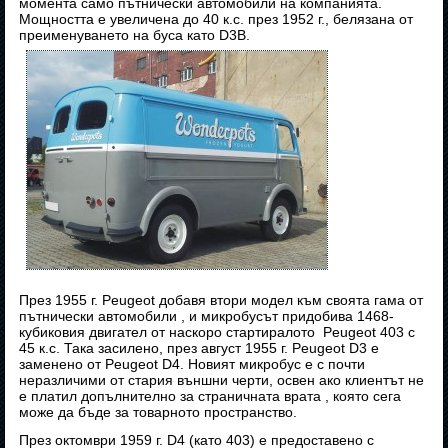
момента само пътнически автомобили на компанията.
Мощността е увеличена до 40 к.с. през 1952 г., белязана от
преименуването на буса като D3B.
През 1955 г. Peugeot добавя втори модел към своята гама от
пътнически автомобили , и микробусът придобива 1468-
кубиковия двигател от наскоро стартиралото Peugeot 403 с
45 к.с. Така засилено, през август 1955 г. Peugeot D3 е
заменено от Peugeot D4. Новият микробус е с почти
неразличими от стария външни черти, освен ако клиентът не
е платил допълнително за страничната врата , която сега
може да бъде за товарното пространство.
През октомври 1959 г. D4 (като 403) е предоставено с