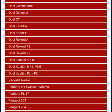
Opel Commodore
Opel Diplomat
Opel GT
Opel Kadett A
Opel Kadett B
Opel Rekord A
Opel Rekord P1
Opel Rekord P2
Opel Admiral А и В
Opel Kapitän MK4, MK5
Opel Kapitän P1 и P2
Packard Twelve
Panhard et Levassor Dynamic
Panhard PL 17
Peugeot 203
Peugeot 204