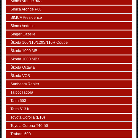
Simca Aronde 90A
Simca Aronde P60
SIMCA Présidence
Simca Vedette
Singer Gazelle
Škoda 100/110/120S/110R Coupé
Škoda 1000 MB
Škoda 1000 MBX
Škoda Octavia
Škoda VOS
Sunbeam Rapier
Talbot Tagora
Tatra 603
Tatra 613 K
Toyota Corolla (E10)
Toyota Corona T40-50
Trabant 600