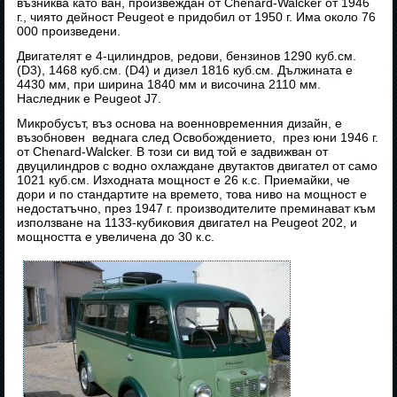
възниква като ван, произвеждан от Chenard-Walcker от 1946
г., чиято дейност Peugeot е придобил от 1950 г. Има около 76
000 произведени.
Двигателят е 4-цилиндров, редови, бензинов 1290 куб.см.
(D3), 1468 куб.см. (D4) и дизел 1816 куб.см. Дължината е
4430 мм, при ширина 1840 мм и височина 2110 мм.
Наследник е Peugeot J7.
Микробусът, въз основа на военновременния дизайн, е
възобновен веднага след Освобождението, през юни 1946 г.
от Chenard-Walcker. В този си вид той е задвижван от
двуцилиндров с водно охлаждане двутактов двигател от само
1021 куб.см. Изходната мощност е 26 к.с. Приемайки, че
дори и по стандартите на времето, това ниво на мощност е
недостатъчно, през 1947 г. производителите преминават към
използване на 1133-кубиковия двигател на Peugeot 202, и
мощността е увеличена до 30 к.с.