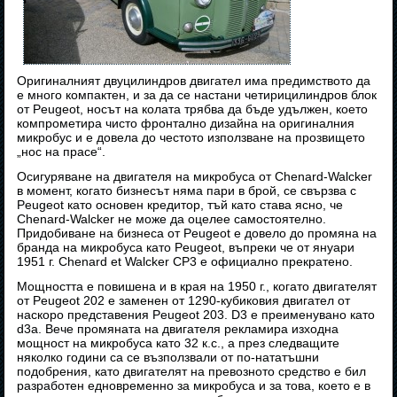
Оригиналният двуцилиндров двигател има предимството да
е много компактен, и за да се настани четирицилиндров блок
от Peugeot, носът на колата трябва да бъде удължен, което
компрометира чисто фронтално дизайна на оригиналния
микробус и е довела до честото използване на прозвището
„нос на прасе“.
Осигуряване на двигателя на микробуса от Chenard-Walcker
в момент, когато бизнесът няма пари в брой, се свързва с
Peugeot като основен кредитор, тъй като става ясно, че
Chenard-Walcker не може да оцелее самостоятелно.
Придобиване на бизнеса от Peugeot е довело до промяна на
бранда на микробуса като Peugeot, въпреки че от януари
1951 г. Chenard et Walcker CP3 е официално прекратено.
Мощността е повишена и в края на 1950 г., когато двигателят
от Peugeot 202 е заменен от 1290-кубиковия двигател от
наскоро представения Peugeot 203. D3 е преименувано като
d3a. Вече промяната на двигателя рекламира изходна
мощност на микробуса като 32 к.с., а през следващите
няколко години са се възползвали от по-нататъшни
подобрения, като двигателят на превозното средство е бил
разработен едновременно за микробуса и за това, което е в