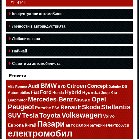
ZIL-4104
Концептуални автомобили
Личности в автоиндустрията
Любопитен свят
Най-най
Съвети за автомобилиста
Етикети
BMW
Citroen
Audi
Concept
BYD
DS
Alfa Romeo
Daimler
Ford
Hybrid
Fiat
Hyundai
Kia
Automobiles
Honda
Jeep
Opel
Mercedes-Benz
Nissan
Leapmotor
Peugeot
Stellantis
Skoda
Renault
Porsche
PSA
Volkswagen
SUV
Tesla
Toyota
Volvo
Пазари
Европа
автосалон
Китай
батерии
електробуси
електромобил