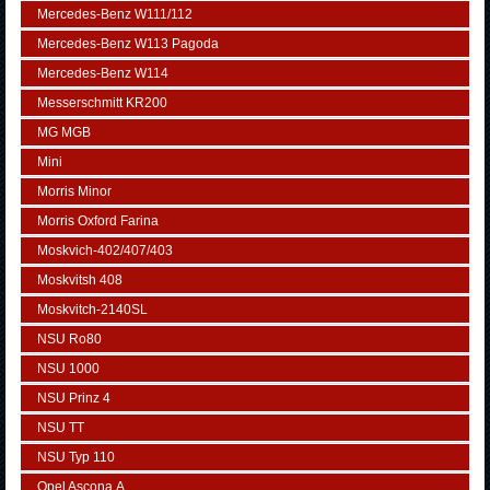
Mercedes-Benz W111/112
Mercedes-Benz W113 Pagoda
Mercedes-Benz W114
Messerschmitt KR200
MG MGB
Mini
Morris Minor
Morris Oxford Farina
Moskvich-402/407/403
Moskvitsh 408
Moskvitch-2140SL
NSU Ro80
NSU 1000
NSU Prinz 4
NSU TT
NSU Typ 110
Opel Ascona А