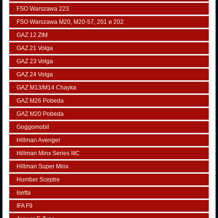
FSO Warszawa 223
FSO Warszawa М20, M20-57, 201 и 202
GAZ 12 ZIM
GAZ 21 Volga
GAZ 23 Volga
GAZ 24 Volga
GAZ M13/M14 Chayka
GAZ M26 Pobeda
GAZ М20 Pobeda
Goggomobil
Hillman Avenger
Hillman Minx Series IIIC
Hillman Super Minx
Humber Sceptre
Isetta
IFA F9