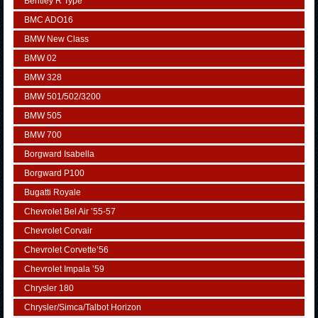
Bentley R Type
BMC ADO16
BMW New Class
BMW 02
BMW 328
BMW 501/502/3200
BMW 505
BMW 700
Borgward Isabella
Borgward P100
Bugatti Royale
Chevrolet Bel Air ’55-57
Chevrolet Corvair
Chevrolet Corvette’56
Chevrolet Impala ’59
Chrysler 180
Chrysler/Simca/Talbot Horizon