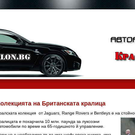
олекцията на Британската кралица
ралската колекция от Jaguars, Range Rovers и Bentleys е на стойно
ралицата е похарчила 10 млн. паунда за луксозни
втомобили по време на 65-годишното й управление.
ори не е необходимо тя да има шофьорска книжка, има