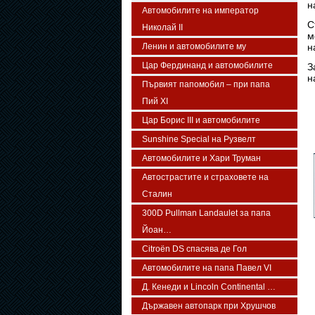
н
Автомобилите на император
С
Николай II
м
Ленин и автомобилите му
н
Цар Фердинанд и автомобилите
З
н
Първият папомобил – при папа
Пий XI
Цар Борис III и автомобилите
Sunshine Special на Рузвелт
Автомобилите и Хари Труман
Автострастите и страховете на
Сталин
300D Pullman Landaulet за папа
Йоан…
Citroën DS спасява де Гол
Автомобилите на папа Павел VI
Д. Кенеди и Lincoln Continental …
Държавен автопарк при Хрушчов