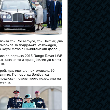
ючва три Rolls-Royce, три Daimler, два
томобила за поддръжка Volkswagen,
в Royal Mews в Бъкингамския дворец.
ава по поръчка 2015 Range Rover LWB
ъх, така че тя и принц Филип да могат
те.
ой, кралицата е притежавала 30
ините. По поръчка Bentley са
подвижен покрив, което позволява на
именти.