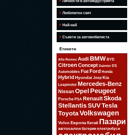
Личности в автоиндустрията
Любопитен свят
Най-най
Съвети за автомобилиста
Етикети
BMW
Audi
BYD
Alfa Romeo
Citroen
Concept
DS
Daimler
Ford
Fiat
Automobiles
Honda
Hybrid
Hyundai
Kia
Jeep
Mercedes-Benz
Leapmotor
Opel
Peugeot
Nissan
Skoda
Renault
Porsche
PSA
Stellantis
SUV
Tesla
Volkswagen
Toyota
Пазари
Volvo
Европа
Китай
автосалон
батерии
електробуси