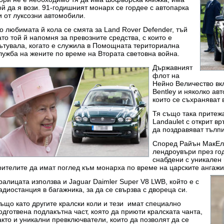
ой да я вози. 91-годишният монарх се гордее с автопарка
и от луксозни автомобили.
о любимата й кола се смята за Land Rover Defender, тъй
ато той й напомня за превозните средства, с които е
ътувала, когато е служила в Помощната териториална
лужба на жените по време на Втората световна война.
Държавният
флот на
Нейно Величество вкл
Bentley и няколко ав
които се съхраняват 
Тя също така притеж
Landaulet с открит вр
да поздравяват тълпи
Според Райън МакЕлр
лендроувъри през год
снабдени с уникален 
рителите да имат поглед към монарха по време на царските ангаж
ралицата използва и Jaguar Daimler Super V8 LWB, който е с
адиостанция в багажника, за да се свързва с двореца си.
ъщо като другите кралски коли и тези имат специално
одготвена подлакътна част, която да приюти кралската чанта,
акто и уникални превключватели, които да позволят да се