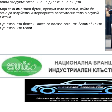
асочи въздухът встрани, а не директно на лицето.
ъщо така има таен бутон, прикрит като запалка, който би
огъл да задейства интериорните осветителни тела в случай
а атака.
а държавното бентли, което се ползва сега, вж. Автомобилите
а държавните глави.