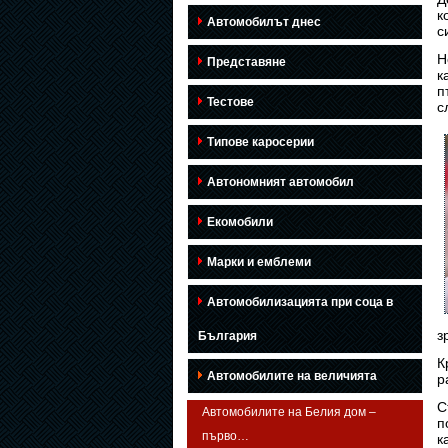
к
Автомобилът днес
с
Н
Представяне
к
п
Тестове
с
Типове каросерии
Автономният автомобил
Екомобили
Марки и емблеми
Автомобилизацията при соца в
з
България
К
Автомобилите на величията
р
С
Автомобилите на Белия дом –
п
първо…
к