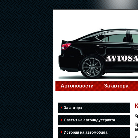
Автоновости
За автора
К
За автора
К
Светът на автоиндустрията
К
а
История на автомобила
Д