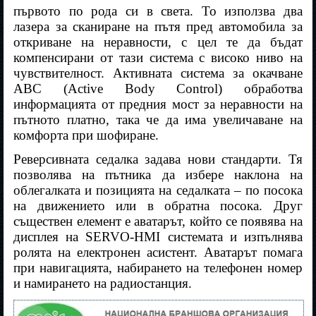
първото по рода си в света. То използва два
лазера за сканиране на пътя пред автомобила за
откриване на неравности, с цел те да бъдат
компенсирани от тази система с високо ниво на
чувствителност. Активната система за окачване
ABC (Active Body Control) обработва
информацията от предния мост за неравности на
пътното платно, така че да има увеличаване на
комфорта при шофиране.
Реверсивната седалка задава нови стандарти. Тя
позволява на пътника да избере наклона на
облегалката и позицията на седалката – по посока
на движението или в обратна посока. Друг
съществен елемент е аватарът, който се появява на
дисплея на SERVO-HMI системата и изпълнява
ролята на електронен асистент. Аватарът помага
при навигацията, набирането на телефонен номер
и намирането на радиостанция.