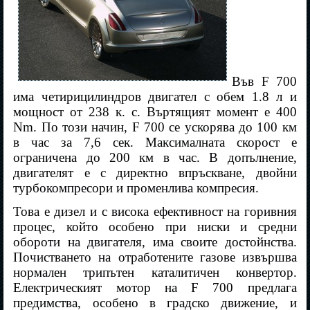
Във F 700
има четирицилиндров двигател с обем 1.8 л и
мощност от 238 к. с. Въртящият момент е 400
Nm. По този начин, F 700 се ускорява до 100 км
в час за 7,6 сек. Максималната скорост е
ограничена до 200 км в час. В допълнение,
двигателят е с директно впръскване, двойни
турбокомпресори и променлива компресия.
Това е дизел и с висока ефективност на горивния
процес, който особено при ниски и средни
обороти на двигателя, има своите достойнства.
Почистването на отработените газове извършва
нормален трипътен каталитичен конвертор.
Електрическият мотор на F 700 предлага
предимства, особено в градско движение, и