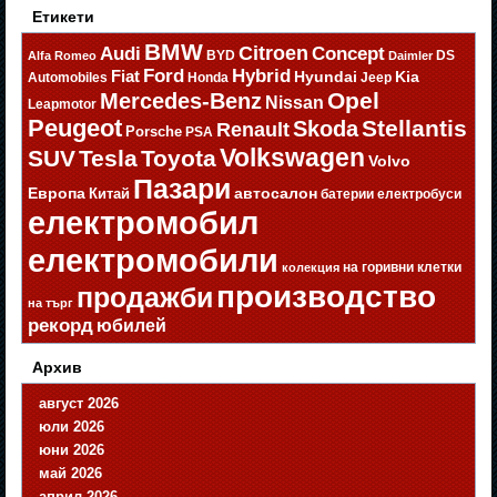
Етикети
BMW
Citroen
Audi
Concept
BYD
DS
Alfa Romeo
Daimler
Ford
Hybrid
Fiat
Hyundai
Kia
Automobiles
Honda
Jeep
Opel
Mercedes-Benz
Nissan
Leapmotor
Peugeot
Stellantis
Skoda
Renault
Porsche
PSA
Volkswagen
SUV
Tesla
Toyota
Volvo
Пазари
Европа
автосалон
Китай
батерии
електробуси
електромобил
електромобили
на горивни клетки
колекция
производство
продажби
на търг
рекорд
юбилей
Архив
август 2026
юли 2026
юни 2026
май 2026
април 2026