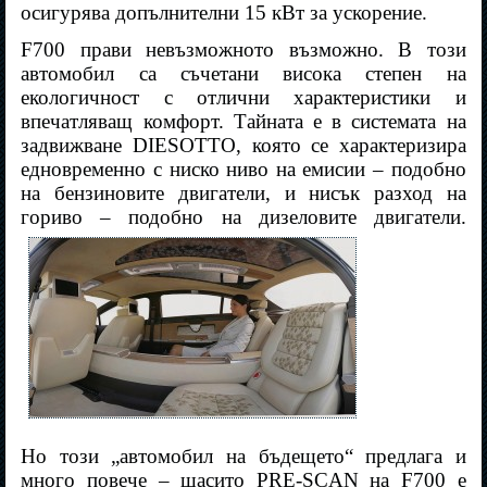
осигурява допълнителни 15 кВт за ускорение.
F700 прави невъзможното възможно. В този
автомобил са съчетани висока степен на
екологичност с отлични характеристики и
впечатляващ комфорт. Тайната е в системата на
задвижване DIESOTTO, която се характеризира
едновременно с ниско ниво на емисии – подобно
на бензиновите двигатели, и нисък разход на
гориво – подобно на дизеловите двигатели.
Но този „автомобил на бъдещето“ предлага и
много повече – шасито PRE-SCAN на F700 е