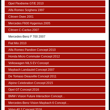
Opel Flextreme GT/E 2010
Alfa Romeo Scighera 1997
Citroen Osee 2001
Mercedes F600 Hygenius 2005
Citroen C-Cactus 2007
Mercedes-Benz F 700 2007
Fiat Mio 2010
Alfa Romeo Pandion Concept 2010
Honda Micro Commuter Concept 2012
Volkswagen NILS EV Concept
Maybach Landaulet Concept 2007
De Tomaso Deauville Concept 2011
Alpine Celebration Concept 2015
Opel GT Concept 2016
BMW i Vision Future Interaction Concept…
Mercedes-Benz Vision Maybach 6 Concept…
Volvo 40.2 Concept 2016