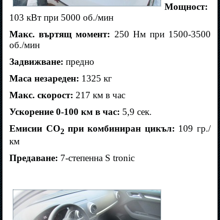
Мощност:
103 кВт при 5000 об./мин
Макс. въртящ момент:
250 Нм при 1500-3500
об./мин
Задвижване:
предно
Маса незареден:
1325 кг
Макс. скорост:
217 км в час
Ускорение 0-100 км в час:
5,9 сек.
Емисии
CO
при комбиниран цикъл:
109 гр./
2
км
Предаване:
7-степенна
S tronic