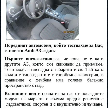
Поредният автомобил, който тествахме за Вас,
е новото
Audi A3
седан.
Първите впечатления
са, че това не е като
другите А3, които сме свикнали да приемаме.
Този модел изненадва с габаритите си. Тъй като
колата е тип седан и е с триобемна каросерия, в
сравнение с хечбека има голямо багажно
пространство отзад.
Външният вид
е познатия за нас от последните
модели на марката с голяма предна решетка с
ледсветлини, спортен и с внушително излъчване.