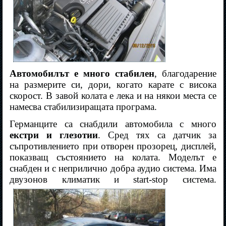
Автомобилът е много стабилен
, благодарение
на размерите си, дори, когато карате с висока
скорост. В завой колата е лека и на някои места се
намесва стабилизиращата програма.
Германците са снабдили автомобила с много
екстри и глезотии
. Сред тях са датчик за
съпротивлението при отворен прозорец, дисплей,
показващ състоянието на колата. Моделът е
снабден и с неприлично добра аудио система. Има
двузонов климатик и
start-stop
система.