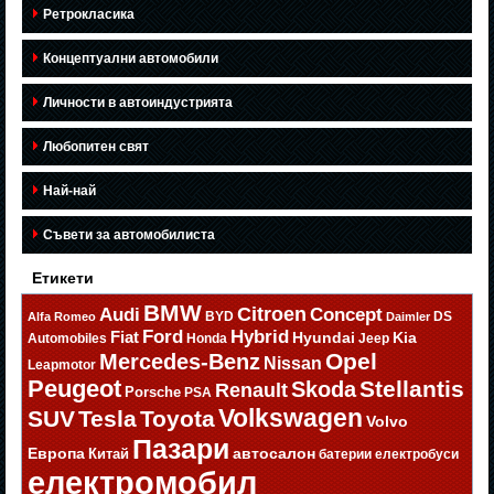
Ретрокласика
Концептуални автомобили
Личности в автоиндустрията
Любопитен свят
Най-най
Съвети за автомобилиста
Етикети
BMW
Citroen
Audi
Concept
BYD
DS
Alfa Romeo
Daimler
Ford
Hybrid
Fiat
Hyundai
Kia
Automobiles
Honda
Jeep
Opel
Mercedes-Benz
Nissan
Leapmotor
Peugeot
Stellantis
Skoda
Renault
Porsche
PSA
Volkswagen
SUV
Tesla
Toyota
Volvo
Пазари
Европа
автосалон
Китай
батерии
електробуси
електромобил