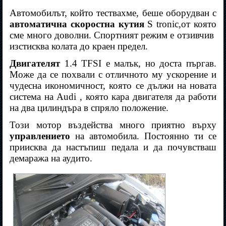
Автомобилът, който тествахме, беше оборудван с
автоматична скоростна кутия
S tronic
,
от която
сме много доволни. Спортният режим е отзивчив
изстисква колата до краен предел.
Двигателят
1
.
4
TFSI
е малък, но доста пъргав.
Може да се похвали с отличното му ускорение и
чудесна икономичност, която се дължи на новата
система на
Audi
, която кара двигателя да работи
на два цилиндъра в спряло положение.
Този мотор въздейства много приятно върху
управлението
на автомобила. Постоянно ти се
приисква да настъпиш педала и да почувстваш
демаража на аудито.