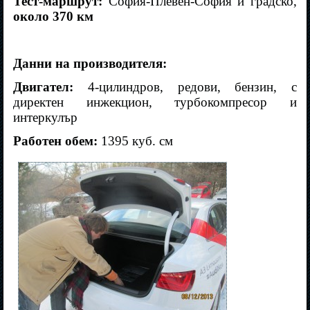
Тест-маршрут:
София-Плевен-София и градско,
около 370 км
Данни на производителя:
Двигател:
4-цилиндров, редови, бензин, с
директен инжекцион, турбокомпресор и
интеркулър
Работен обем:
1395 куб. см