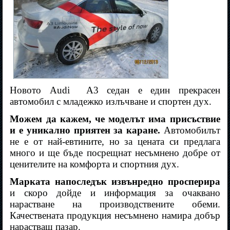
Новото
Audi
A3
седан е един прекрасен
автомобил с младежко излъчване и спортен дух.
Можем да кажем, че моделът има присъствие
и е уникално приятен за каране.
Автомобилът
не е от най-евтините, но за цената си предлага
много и ще бъде посрещнат несъмнено добре от
ценителите на комфорта и спортния дух.
Марката напоследък извънредно просперира
и скоро дойде и информация за очаквано
нарастване на производствените обеми.
Качествената продукция несъмнено намира добър
нарастващ пазар.