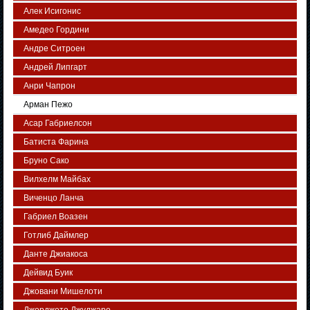
Алек Исигонис
Амедео Гордини
Андре Ситроен
Андрей Липгарт
Анри Чапрон
Арман Пежо
Асар Габриелсон
Батиста Фарина
Бруно Сако
Вилхелм Майбах
Виченцо Ланча
Габриел Воазен
Готлиб Даймлер
Данте Джиакоса
Дейвид Буик
Джовани Мишелоти