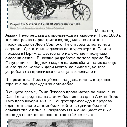
Мечтател,
Арман Пежо решава да произвежда автомобили. През 1889 г.
той построява парна триколка, задвижвана от котел,
проектирана от Леон Серполе. Тя е първата, която има
седалки . Двигателят задвижва оста чрез верига. Пежо я
показва в Париж за Световното изложение и получава
смесени отзиви. В научна разработка по това време Луи
Фигуер пише: „Видяхме модел на изложбата, но може още
много да се желае и дори можем да считаме, че това
устройство за придвижване е още изследване в
Въпреки това, Пежо е убеден, че двигателят с вътрешно
горене е по-надежден за автомобил.
В същото време, Емил Левасор прави мотор по лиценз на
Daimler го предлага на автомобилния пазар на Арман Пежо.
Така през януари 1891 г., Peugeot произвежда и продава
един от първите автомобили, който „се движи без кон“ ,
следват тип 2 и тип 3. Разработката е с мощност от 8 к.с.,
може да постигне скорост от около 15 км в час.