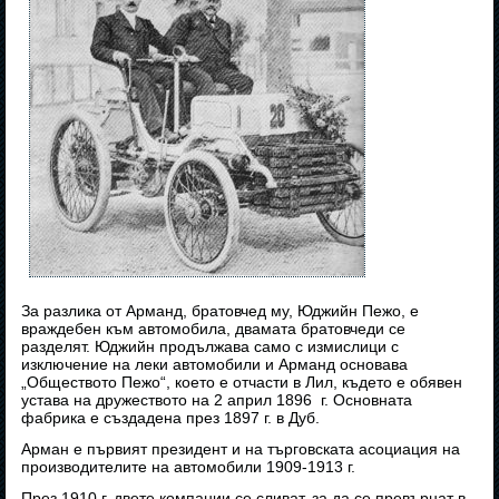
За разлика от Арманд, братовчед му, Юджийн Пежо, е
враждебен към автомобила, двамата братовчеди се
разделят. Юджийн продължава само с измислици с
изключение на леки автомобили и Арманд основава
„Обществото Пежо“, което е отчасти в Лил, където е обявен
устава на дружеството на 2 април 1896 г. Основната
фабрика е създадена през 1897 г. в Дуб.
Арман е първият президент и на търговската асоциация на
производителите на автомобили 1909-1913 г.
През 1910 г. двете компании се сливат, за да се превърнат в