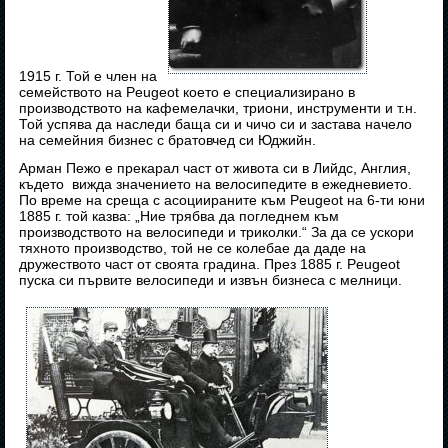
1915 г. Той е член на
семейството на Peugeot което е специализирано в
производството на кафемелачки, триони, инструменти и т.н.
Той успява да наследи баща си и чичо си и застава начело
на семейния бизнес с братовчед си Юджийн.
Арман Пежо е прекарал част от живота си в Лийдс, Англия,
където вижда значението на велосипедите в ежедневието.
По време на среща с асоциираните към Peugeot на 6-ти юни
1885 г. той казва: „Ние трябва да погледнем към
производството на велосипеди и триколки.“ За да се ускори
тяхното производство, той не се колебае да даде на
дружеството част от своята градина. През 1885 г. Peugeot
пуска си първите велосипеди и извън бизнеса с мелници.