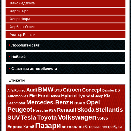
Ханс Ледвинка
Харли Ърл
Хенри Форд
Херберт Остин
Уолтър Бентли
Любопитен свят
Най-най
Съвети за автомобилиста
Етикети
BMW
Citroen
Audi
Concept
BYD
DS
Alfa Romeo
Daimler
Ford
Hybrid
Fiat
Hyundai
Kia
Automobiles
Honda
Jeep
Opel
Mercedes-Benz
Nissan
Leapmotor
Peugeot
Stellantis
Skoda
Renault
Porsche
PSA
Volkswagen
SUV
Tesla
Toyota
Volvo
Пазари
Европа
автосалон
Китай
батерии
електробуси