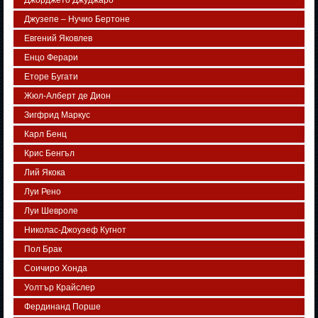
Джорджето Джуджаро
Джузепе – Нучио Бертоне
Евгений Яковлев
Енцо Ферари
Еторе Бугати
Жюл-Алберт де Дион
Зигфрид Маркус
Карл Бенц
Крис Бенгъл
Лий Якока
Луи Рено
Луи Шевроле
Николас-Джоузеф Кугнот
Пол Брак
Соичиро Хонда
Уолтър Крайслер
Фердинанд Порше